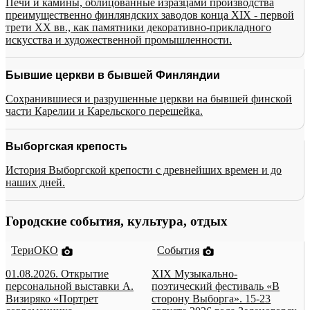
Печи и камины, облицованные изразцами производства
преимущественно финляндских заводов конца XIX - первой
трети XX вв., как памятники декоративно-прикладного
искусства и художественной промышленности.
Бывшие церкви в бывшей Финляндии
Сохранившиеся и разрушенные церкви на бывшей финской
части Карелии и Карельского перешейка.
Выборгская крепость
История Выборгской крепости с древнейших времен и до
наших дней.
Городские события, культура, отдых
ТериОКО
События
01.08.2026. Открытие
XIX Музыкально-
персональной выставки А.
поэтический фестиваль «В
Визиряко «Портрет
сторону Выборга». 15-23