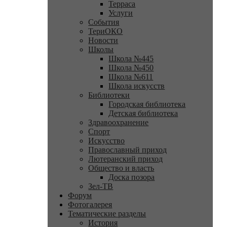
Терраса
Услуги
События
ТериОКО
Новости
Школы
Школа №445
Школа №450
Школа №611
Школа искусств
Библиотеки
Городская библиотека
Детская библиотека
Здравоохранение
Спорт
Искусство
Православный приход
Лютеранский приход
Общество и власть
Доска позора
Зел-ТВ
Форум
Фотогалерея
Тематические разделы
История