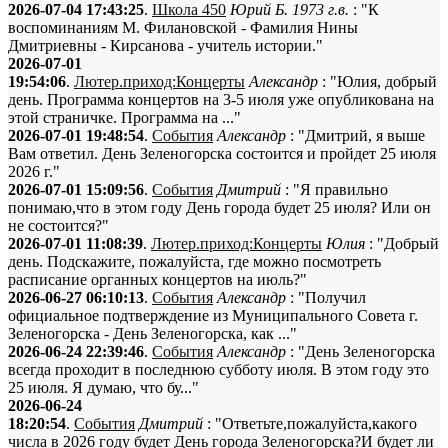
2026-07-04 17:43:25
.
Школа 450
Юрий Б. 1973 г.в.
: "К
воспоминаниям М. Филановской - Фамилия Нины
Дмитриевны - Кирсанова - учитель истории."
2026-07-01
19:54:06
.
Лютер.приход:Концерты
Александр
: "Юлия, добрый
день. Программа концертов на 3-5 июля уже опубликована на
этой страничке. Программа на ..."
2026-07-01 19:48:54
.
События
Александр
: "Дмитрий, я выше
Вам ответил. День Зеленогорска состоится и пройдет 25 июля
2026 г."
2026-07-01 15:09:56
.
События
Дмитрий
: "Я правильно
понимаю,что в этом году День города будет 25 июля? Или он
не состоится?"
2026-07-01 11:08:39
.
Лютер.приход:Концерты
Юлия
: "Добрый
день. Подскажите, пожалуйста, где можно посмотреть
расписание органных концертов на июль?"
2026-06-27 06:10:13
.
События
Александр
: "Получил
официальное подтверждение из Муниципального Совета г.
Зеленогорска - День Зеленогорска, как ..."
2026-06-24 22:39:46
.
События
Александр
: "День Зеленогорска
всегда проходит в последнюю субботу июля. В этом году это
25 июля. Я думаю, что бу..."
2026-06-24
18:20:54
.
События
Дмитрий
: "Ответьте,пожалуйста,какого
числа в 2026 году будет День города Зеленогорска?И будет ли