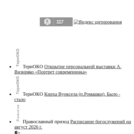
Да, мы память человечества, и поэтому мы в конце концов непременно
победим.» ― Рэй Брэдбери, 451° по Фаренгейту
117
© terijoki.spb.ru | terijoki.org 2000-2026 Использование материалов сайта в коммерческих целях без
письменного разрешения
администрации сайта
не допускается.
ТериОКО
Открытие персональной выставки А.
Визиряко «Портрет современника»
ТериОКО
Кирха Вуоксела (п.Ромашки). Было -
стало
Православный приход
Расписание богослужений на
август 2026 г.