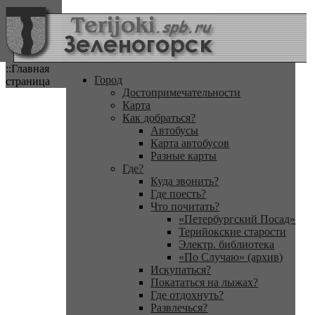
::Главная
Город
страница
Достопримечательности
Карта
Как добраться?
Автобусы
Карта автобусов
Разные карты
Где?
Куда звонить?
Где поесть?
Что почитать?
«Петербургский Посад»
Терийокские старости
Электр. библиотека
«По Случаю» (архив)
Искупаться?
Покататься на лыжах?
Где отдохнуть?
Развлечься?