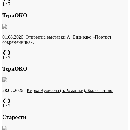
1 / 7
ТериОКО
01.08.2026.
Открытие выставки А. Визиряко «Портрет
современника».
❮
❯
1 / 7
ТериОКО
28.07.2026..
Кирха Вуоксела (п.Ромашки). Было - стало.
❮
❯
1 / 7
Старости