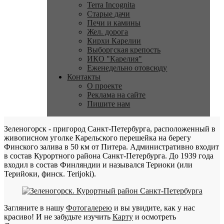
Terra Incognita
Старые дачи
Печи и камины
Жел. дорога
Кирхи Карелии
Выборгская крепость
ИКО "Карелия"
Еженедельно отовсюду
Контакты
О проекте
Реклама на сайте
Пишите нам
Зеленогорск - пригород Санкт-Петербурга, расположенный в
живописном уголке Карельского перешейка на берегу
Финского залива в 50 км от Питера. Административно входит
в состав Курортного района Санкт-Петербурга. До 1939 года
входил в состав Финляндии и назывался Териоки (или
Терийоки, финск. Terijoki).
Загляните в нашу
Фотогалерею
и вы увидите, как у нас
красиво! И не забудьте изучить
Карту
и осмотреть