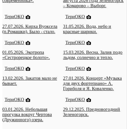
современника».
августа 2026 года Зеленогорск
– Комарово – Выборг.
ТериОКО
ТериОКО
27.07.2026. Кирха Вуоксела
31.05.2026. Вода, небо и
(п.Ромашки). Было - стало.
красные шарики.
ТериОКО
ТериОКО
01.05.2026. Экотропа
15.03.2026. Весна. Залив подо
«Сестрорецкое болото».
льдом, солнечно и тепло.
ТериОКО
ТериОКО
13.02.2026. Закатов мало не
27.01.2026. Концерт «Музыка
бывает.
для двух фортепиано» А.
Гориболя и Я. Коваленко.
ТериОКО
ТериОКО
03.01.2026. Небольшая
29.12.2025. Предновогодний
прогулка вокруг Чертова
Зеленогорск.
(Дружинного) озера.