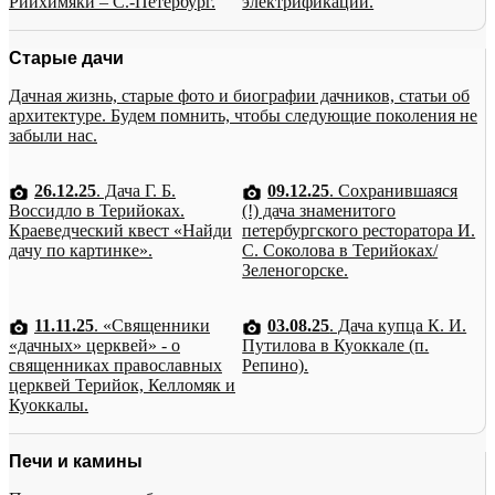
Рийхимяки – С.-Петербург.
электрификации.
Старые дачи
Дачная жизнь, старые фото и биографии дачников, статьи об
архитектуре. Будем помнить, чтобы следующие поколения не
забыли нас.
26.12.25
. Дача Г. Б.
09.12.25
. Сохранившаяся
Воссидло в Терийоках.
(!) дача знаменитого
Краеведческий квест «Найди
петербургского ресторатора И.
дачу по картинке».
С. Соколова в Терийоках/
Зеленогорске.
11.11.25
. «Священники
03.08.25
. Дача купца К. И.
«дачных» церквей» - о
Путилова в Куоккале (п.
священниках православных
Репино).
церквей Терийок, Келломяк и
Куоккалы.
Печи и камины