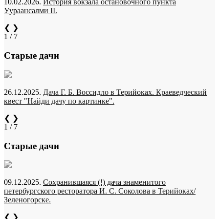
10.02.2026.
История вокзала остановочного пункта
Уураансалми II.
❮
❯
1 / 7
Старые дачи
26.12.2025.
Дача Г. Б. Воссидло в Терийоках. Краеведческий
квест "Найди дачу по картинке".
❮
❯
1 / 7
Старые дачи
09.12.2025.
Сохранившаяся (!) дача знаменитого
петербургского ресторатора И. С. Соколова в Терийоках/
Зеленогорске.
❮
❯