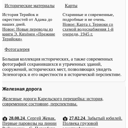
Исторические материалы
Карты
История Терийок и
Старинные и современные,
окрестностей от Адама до
подробные и не очень.
наших дней.
Новое: Карта г. Териоки со
Новое: Новые переводы из
схемой водоснабжения 1-й
книги Э. Кяхёнен «Прежние
очереди, 1945 г.
Терийоки»
Фотогалерея
Большая коллекция исторических, а также современных
фотографий сохранившихся и утраченных зданий,
сооружений, исторических мест, позволяющих увидеть
Зеленогорск и его окрестности в исторической перспективе.
Железная дорога
Железные дороги Карельского перешейка: история,
современное состояние, перспективы.
28.08.24
. Сергей Жевак.
27.02.24
. Забытый юбилей.
Первые паровозы на линии
Полвека грузовой