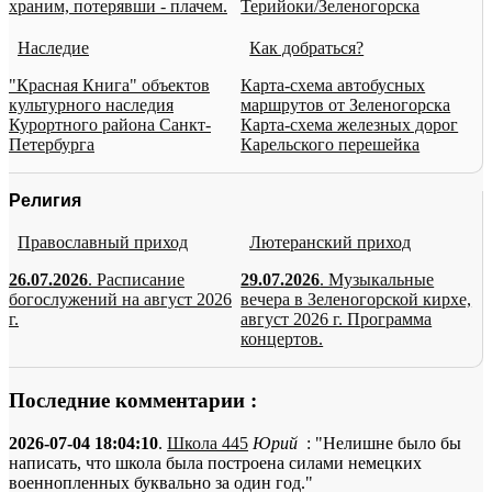
храним, потерявши - плачем.
Терийоки/Зеленогорска
Наследие
Как добраться?
"Красная Книга" объектов
Карта-схема автобусных
культурного наследия
маршрутов от Зеленогорска
Курортного района Санкт-
Карта-схема железных дорог
Петербурга
Карельского перешейка
Религия
Православный приход
Лютеранский приход
26.07.2026
. Расписание
29.07.2026
. Музыкальные
богослужений на август 2026
вечера в Зеленогорской кирхе,
г.
август 2026 г. Программа
концертов.
Последние комментарии :
2026-07-04 18:04:10
.
Школа 445
Юрий
: "Нелишне было бы
написать, что школа была построена силами немецких
военнопленных буквально за один год."