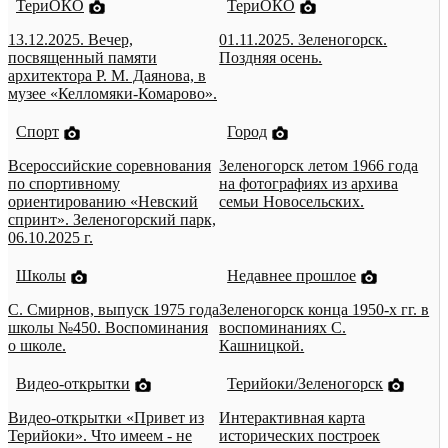
ТериОКО
ТериОКО
13.12.2025. Вечер,
01.11.2025. Зеленогорск.
посвященный памяти
Поздняя осень.
архитектора Р. М. Даянова, в
музее «Келломяки-Комарово».
Спорт
Город
Всероссийские соревнования
Зеленогорск летом 1966 года
по спортивному
на фотографиях из архива
ориентированию «Невский
семьи Новосельских.
спринт». Зеленогорский парк,
06.10.2025 г.
Школы
Недавнее прошлое
С. Смирнов, выпуск 1975 года
Зеленогорск конца 1950-х гг. в
школы №450. Воспоминания
воспоминаниях С.
о школе.
Кашницкой.
Видео-открытки
Терийоки/Зеленогорск
Видео-открытки «Привет из
Интерактивная карта
Терийоки». Что имеем - не
исторических построек