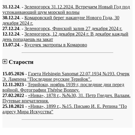
31.12.24
. -
Зеленогорск 31.12.2024. Встречаем Новый Год под
успокаивающий шум морской волны
30.12.24
. -
Комаровский берег накануне Нового Года, 30
декабря 2024 г.
27.12.24
. -
Зеленогорск, Финский залив 27 декабря 2024 г.
12.12.24
. -
Зеленогорск, 12 декабря 2024 г. В декабре каждый
день попадаешь на закат
13.07.24
. -
Кусочек экотропы в Комарово
Старости
15.05.2026
-
Газета Helsingin Sanomat 22.07.1934 №193. Очерк
Э. Лампена "Последние русские Терийок".
12.11.2023
-
Терийоки, ноябрь 1939 г, последние дни перед
войной. Фотографии Thérèse Bonney.
27.02.2022
-
«Нива», 1878 г., №№30, 31. Петр Гнедич. Валаам.
Путевые впечатления.
25.10.2021
-
«Нива», 1899 г., №15. Письмо И. Е. Репина "По
адресу Мира Искусства"
«…когда они спросят нас, что мы делаем, мы ответим: мы вспоминаем.