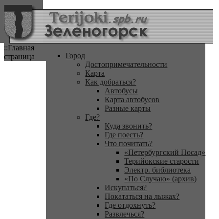
::Главная
Город
страница
Достопримечательности
Карта
Как добраться?
Автобусы
Карта автобусов
Разные карты
Где?
Куда звонить?
Где поесть?
Что почитать?
«Петербургский Посад»
Терийокские старости
Электр. библиотека
«По Случаю» (архив)
Искупаться?
Покататься на лыжах?
Где отдохнуть?
Развлечься?