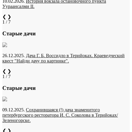
10.02.2026.
История вокзала остановочного пункта
Уураансалми II.
❮
❯
1 / 7
Старые дачи
26.12.2025.
Дача Г. Б. Воссидло в Терийоках. Краеведческий
квест "Найди дачу по картинке".
❮
❯
1 / 7
Старые дачи
09.12.2025.
Сохранившаяся (!) дача знаменитого
петербургского ресторатора И. С. Соколова в Терийоках/
Зеленогорске.
❮
❯