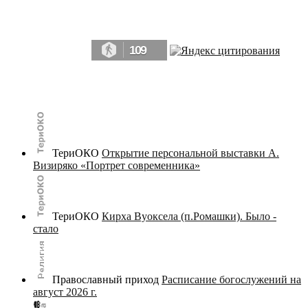
Да, мы память человечества, и поэтому мы в конце концов непременно
победим.» ― Рэй Брэдбери, 451° по Фаренгейту
109
© terijoki.spb.ru | terijoki.org 2000-2026 Использование материалов сайта в коммерческих целях без
письменного разрешения
администрации сайта
не допускается.
ТериОКО
Открытие персональной выставки А.
Визиряко «Портрет современника»
ТериОКО
Кирха Вуоксела (п.Ромашки). Было -
стало
Православный приход
Расписание богослужений на
август 2026 г.