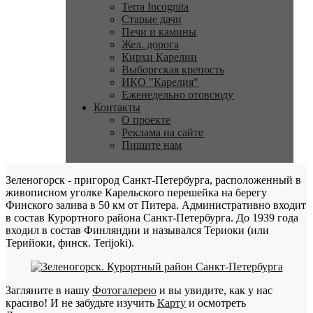
Terra Incognita
Старые дачи
Печи и камины
Жел. дорога
Кирхи Карелии
Выборгская крепость
ИКО "Карелия"
Еженедельно отовсюду
Контакты
О проекте
Реклама на сайте
Пишите нам
Зеленогорск - пригород Санкт-Петербурга, расположенный в
живописном уголке Карельского перешейка на берегу
Финского залива в 50 км от Питера. Административно входит
в состав Курортного района Санкт-Петербурга. До 1939 года
входил в состав Финляндии и назывался Териоки (или
Терийоки, финск. Terijoki).
Загляните в нашу
Фотогалерею
и вы увидите, как у нас
красиво! И не забудьте изучить
Карту
и осмотреть