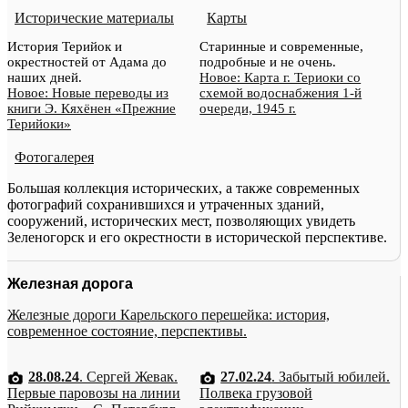
Исторические материалы
Карты
История Терийок и
Старинные и современные,
окрестностей от Адама до
подробные и не очень.
наших дней.
Новое: Карта г. Териоки со
Новое: Новые переводы из
схемой водоснабжения 1-й
книги Э. Кяхёнен «Прежние
очереди, 1945 г.
Терийоки»
Фотогалерея
Большая коллекция исторических, а также современных
фотографий сохранившихся и утраченных зданий,
сооружений, исторических мест, позволяющих увидеть
Зеленогорск и его окрестности в исторической перспективе.
Железная дорога
Железные дороги Карельского перешейка: история,
современное состояние, перспективы.
28.08.24
. Сергей Жевак.
27.02.24
. Забытый юбилей.
Первые паровозы на линии
Полвека грузовой