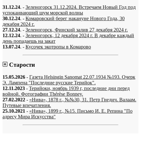
31.12.24
. -
Зеленогорск 31.12.2024. Встречаем Новый Год под
успокаивающий шум морской волны
30.12.24
. -
Комаровский берег накануне Нового Года, 30
декабря 2024 г.
27.12.24
. -
Зеленогорск, Финский залив 27 декабря 2024 г.
12.12.24
. -
Зеленогорск, 12 декабря 2024 г. В декабре каждый
день попадаешь на закат
13.07.24
. -
Кусочек экотропы в Комарово
Старости
15.05.2026
-
Газета Helsingin Sanomat 22.07.1934 №193. Очерк
Э. Лампена "Последние русские Терийок".
12.11.2023
-
Терийоки, ноябрь 1939 г, последние дни перед
войной. Фотографии Thérèse Bonney.
27.02.2022
-
«Нива», 1878 г., №№30, 31. Петр Гнедич. Валаам.
Путевые впечатления.
25.10.2021
-
«Нива», 1899 г., №15. Письмо И. Е. Репина "По
адресу Мира Искусства"
«…когда они спросят нас, что мы делаем, мы ответим: мы вспоминаем.