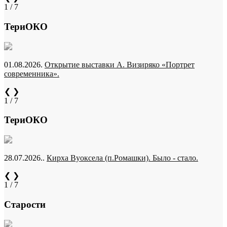
1 / 7
ТериОКО
01.08.2026.
Открытие выставки А. Визиряко «Портрет
современника».
❮
❯
1 / 7
ТериОКО
28.07.2026..
Кирха Вуоксела (п.Ромашки). Было - стало.
❮
❯
1 / 7
Старости