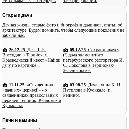
Рийхимяки – С.-Петербург.
электрификации.
Старые дачи
Дачная жизнь, старые фото и биографии дачников, статьи об
архитектуре. Будем помнить, чтобы следующие поколения не
забыли нас.
26.12.25
. Дача Г. Б.
09.12.25
. Сохранившаяся
Воссидло в Терийоках.
(!) дача знаменитого
Краеведческий квест «Найди
петербургского ресторатора И.
дачу по картинке».
С. Соколова в Терийоках/
Зеленогорске.
11.11.25
. «Священники
03.08.25
. Дача купца К. И.
«дачных» церквей» - о
Путилова в Куоккале (п.
священниках православных
Репино).
церквей Терийок, Келломяк и
Куоккалы.
Печи и камины