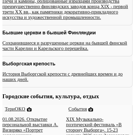
Печи и камины, облицованные изразцами производства
преимущественно финляндских заводов конца XIX - первой
трети XX вв., как памятники декоративно-прикладного
искусства и художественной промышленности.
Бывшие церкви в бывшей Финляндии
Сохранившиеся и разрушенные церкви на бывшей финской
части Карелии и Карельского перешейка.
Выборгская крепость
История Выборгской крепости с древнейших времен и до
наших дней.
Городские события, культура, отдых
ТериОКО
События
01.08.2026. Открытие
XIX Музыкально-
персональной выставки А.
поэтический фестиваль «В
Визиряко «Портрет
сторону Выборга». 15-23