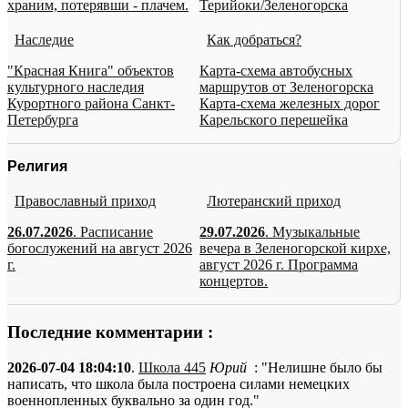
храним, потерявши - плачем.
Терийоки/Зеленогорска
Наследие
Как добраться?
"Красная Книга" объектов
Карта-схема автобусных
культурного наследия
маршрутов от Зеленогорска
Курортного района Санкт-
Карта-схема железных дорог
Петербурга
Карельского перешейка
Религия
Православный приход
Лютеранский приход
26.07.2026
. Расписание
29.07.2026
. Музыкальные
богослужений на август 2026
вечера в Зеленогорской кирхе,
г.
август 2026 г. Программа
концертов.
Последние комментарии :
2026-07-04 18:04:10
.
Школа 445
Юрий
: "Нелишне было бы
написать, что школа была построена силами немецких
военнопленных буквально за один год."