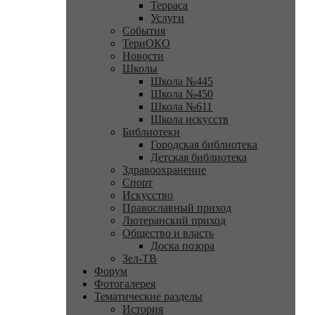
Терраса
Услуги
События
ТериОКО
Новости
Школы
Школа №445
Школа №450
Школа №611
Школа искусств
Библиотеки
Городская библиотека
Детская библиотека
Здравоохранение
Спорт
Искусство
Православный приход
Лютеранский приход
Общество и власть
Доска позора
Зел-ТВ
Форум
Фотогалерея
Тематические разделы
История