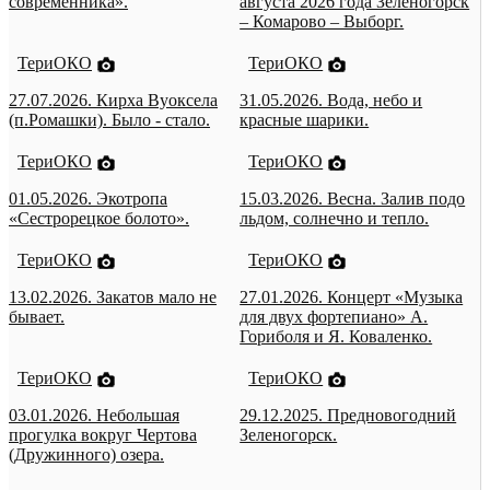
современника».
августа 2026 года Зеленогорск
– Комарово – Выборг.
ТериОКО
ТериОКО
27.07.2026. Кирха Вуоксела
31.05.2026. Вода, небо и
(п.Ромашки). Было - стало.
красные шарики.
ТериОКО
ТериОКО
01.05.2026. Экотропа
15.03.2026. Весна. Залив подо
«Сестрорецкое болото».
льдом, солнечно и тепло.
ТериОКО
ТериОКО
13.02.2026. Закатов мало не
27.01.2026. Концерт «Музыка
бывает.
для двух фортепиано» А.
Гориболя и Я. Коваленко.
ТериОКО
ТериОКО
03.01.2026. Небольшая
29.12.2025. Предновогодний
прогулка вокруг Чертова
Зеленогорск.
(Дружинного) озера.