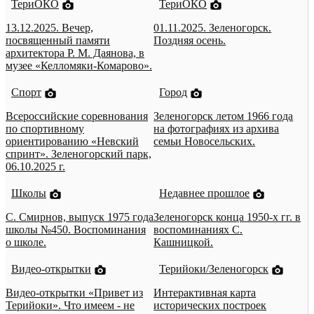
ТериОКО
ТериОКО
13.12.2025. Вечер,
01.11.2025. Зеленогорск.
посвященный памяти
Поздняя осень.
архитектора Р. М. Даянова, в
музее «Келломяки-Комарово».
Спорт
Город
Всероссийские соревнования
Зеленогорск летом 1966 года
по спортивному
на фотографиях из архива
ориентированию «Невский
семьи Новосельских.
спринт». Зеленогорский парк,
06.10.2025 г.
Школы
Недавнее прошлое
С. Смирнов, выпуск 1975 года
Зеленогорск конца 1950-х гг. в
школы №450. Воспоминания
воспоминаниях С.
о школе.
Кашницкой.
Видео-открытки
Терийоки/Зеленогорск
Видео-открытки «Привет из
Интерактивная карта
Терийоки». Что имеем - не
исторических построек