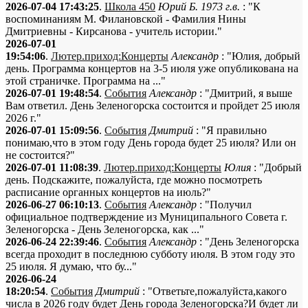
2026-07-04 17:43:25
.
Школа 450
Юрий Б. 1973 г.в.
: "К
воспоминаниям М. Филановской - Фамилия Нины
Дмитриевны - Кирсанова - учитель истории."
2026-07-01
19:54:06
.
Лютер.приход:Концерты
Александр
: "Юлия, добрый
день. Программа концертов на 3-5 июля уже опубликована на
этой страничке. Программа на ..."
2026-07-01 19:48:54
.
События
Александр
: "Дмитрий, я выше
Вам ответил. День Зеленогорска состоится и пройдет 25 июля
2026 г."
2026-07-01 15:09:56
.
События
Дмитрий
: "Я правильно
понимаю,что в этом году День города будет 25 июля? Или он
не состоится?"
2026-07-01 11:08:39
.
Лютер.приход:Концерты
Юлия
: "Добрый
день. Подскажите, пожалуйста, где можно посмотреть
расписание органных концертов на июль?"
2026-06-27 06:10:13
.
События
Александр
: "Получил
официальное подтверждение из Муниципального Совета г.
Зеленогорска - День Зеленогорска, как ..."
2026-06-24 22:39:46
.
События
Александр
: "День Зеленогорска
всегда проходит в последнюю субботу июля. В этом году это
25 июля. Я думаю, что бу..."
2026-06-24
18:20:54
.
События
Дмитрий
: "Ответьте,пожалуйста,какого
числа в 2026 году будет День города Зеленогорска?И будет ли