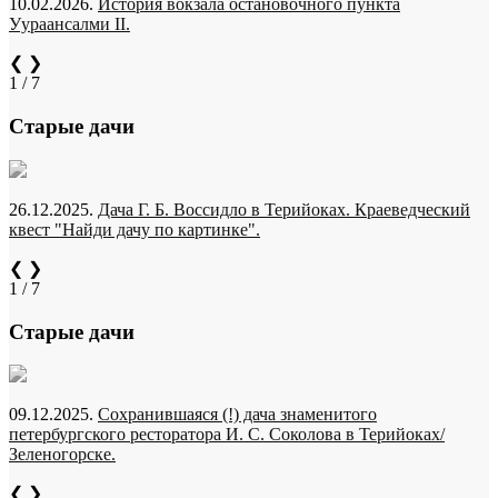
10.02.2026.
История вокзала остановочного пункта
Уураансалми II.
❮
❯
1 / 7
Старые дачи
26.12.2025.
Дача Г. Б. Воссидло в Терийоках. Краеведческий
квест "Найди дачу по картинке".
❮
❯
1 / 7
Старые дачи
09.12.2025.
Сохранившаяся (!) дача знаменитого
петербургского ресторатора И. С. Соколова в Терийоках/
Зеленогорске.
❮
❯