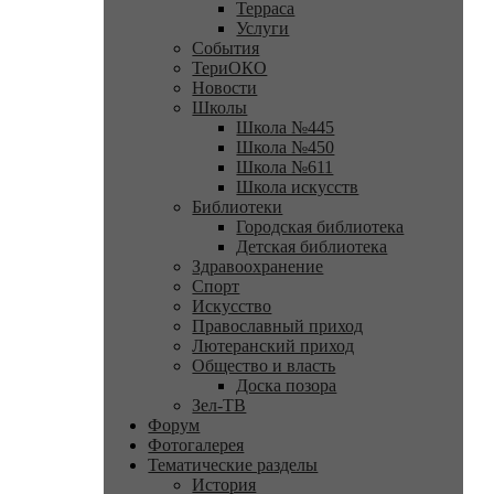
Терраса
Услуги
События
ТериОКО
Новости
Школы
Школа №445
Школа №450
Школа №611
Школа искусств
Библиотеки
Городская библиотека
Детская библиотека
Здравоохранение
Спорт
Искусство
Православный приход
Лютеранский приход
Общество и власть
Доска позора
Зел-ТВ
Форум
Фотогалерея
Тематические разделы
История