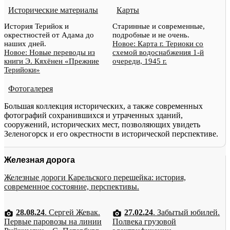
Исторические материалы
Карты
История Терийок и
Старинные и современные,
окрестностей от Адама до
подробные и не очень.
наших дней.
Новое: Карта г. Териоки со
Новое: Новые переводы из
схемой водоснабжения 1-й
книги Э. Кяхёнен «Прежние
очереди, 1945 г.
Терийоки»
Фотогалерея
Большая коллекция исторических, а также современных
фотографий сохранившихся и утраченных зданий,
сооружений, исторических мест, позволяющих увидеть
Зеленогорск и его окрестности в исторической перспективе.
Железная дорога
Железные дороги Карельского перешейка: история,
современное состояние, перспективы.
28.08.24
. Сергей Жевак.
27.02.24
. Забытый юбилей.
Первые паровозы на линии
Полвека грузовой