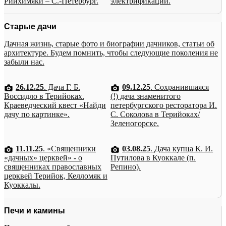
Рийхимяки – С.-Петербург.
электрификации.
Старые дачи
Дачная жизнь, старые фото и биографии дачников, статьи об
архитектуре. Будем помнить, чтобы следующие поколения не
забыли нас.
26.12.25
. Дача Г. Б.
09.12.25
. Сохранившаяся
Воссидло в Терийоках.
(!) дача знаменитого
Краеведческий квест «Найди
петербургского ресторатора И.
дачу по картинке».
С. Соколова в Терийоках/
Зеленогорске.
11.11.25
. «Священники
03.08.25
. Дача купца К. И.
«дачных» церквей» - о
Путилова в Куоккале (п.
священниках православных
Репино).
церквей Терийок, Келломяк и
Куоккалы.
Печи и камины