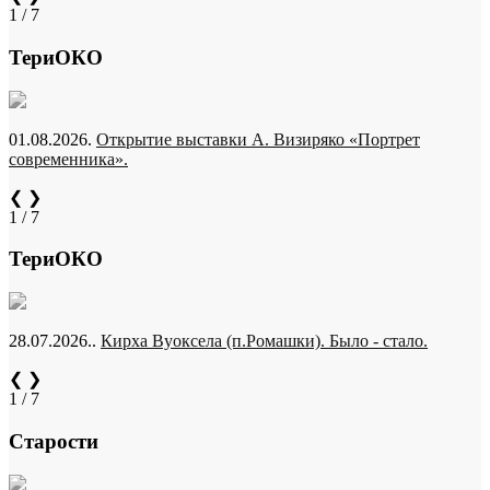
1 / 7
ТериОКО
01.08.2026.
Открытие выставки А. Визиряко «Портрет
современника».
❮
❯
1 / 7
ТериОКО
28.07.2026..
Кирха Вуоксела (п.Ромашки). Было - стало.
❮
❯
1 / 7
Старости