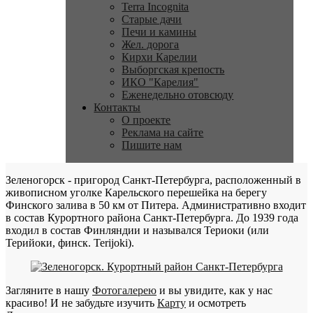
Terra Incognita
Старые дачи
Печи и камины
Жел. дорога
Кирхи Карелии
Выборгская крепость
ИКО "Карелия"
Еженедельно отовсюду
Контакты
О проекте
Реклама на сайте
Пишите нам
Зеленогорск - пригород Санкт-Петербурга, расположенный в
живописном уголке Карельского перешейка на берегу
Финского залива в 50 км от Питера. Административно входит
в состав Курортного района Санкт-Петербурга. До 1939 года
входил в состав Финляндии и назывался Териоки (или
Терийоки, финск. Terijoki).
Загляните в нашу
Фотогалерею
и вы увидите, как у нас
красиво! И не забудьте изучить
Карту
и осмотреть