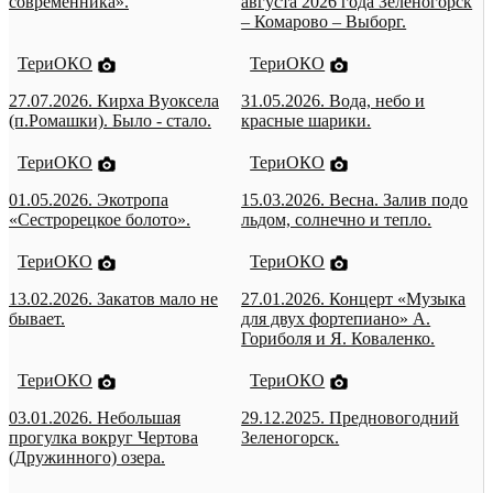
современника».
августа 2026 года Зеленогорск
– Комарово – Выборг.
ТериОКО
ТериОКО
27.07.2026. Кирха Вуоксела
31.05.2026. Вода, небо и
(п.Ромашки). Было - стало.
красные шарики.
ТериОКО
ТериОКО
01.05.2026. Экотропа
15.03.2026. Весна. Залив подо
«Сестрорецкое болото».
льдом, солнечно и тепло.
ТериОКО
ТериОКО
13.02.2026. Закатов мало не
27.01.2026. Концерт «Музыка
бывает.
для двух фортепиано» А.
Гориболя и Я. Коваленко.
ТериОКО
ТериОКО
03.01.2026. Небольшая
29.12.2025. Предновогодний
прогулка вокруг Чертова
Зеленогорск.
(Дружинного) озера.