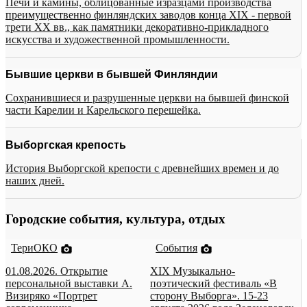
Печи и камины, облицованные изразцами производства
преимущественно финляндских заводов конца XIX - первой
трети XX вв., как памятники декоративно-прикладного
искусства и художественной промышленности.
Бывшие церкви в бывшей Финляндии
Сохранившиеся и разрушенные церкви на бывшей финской
части Карелии и Карельского перешейка.
Выборгская крепость
История Выборгской крепости с древнейших времен и до
наших дней.
Городские события, культура, отдых
ТериОКО
События
01.08.2026. Открытие
XIX Музыкально-
персональной выставки А.
поэтический фестиваль «В
Визиряко «Портрет
сторону Выборга». 15-23