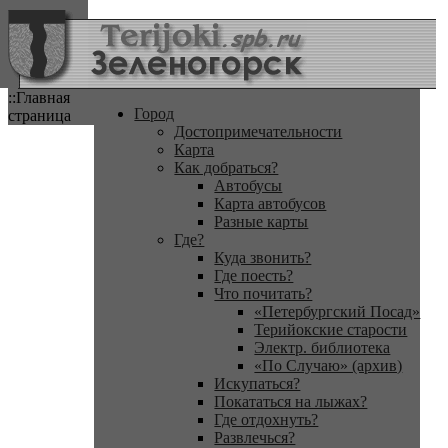
::Главная
Город
страница
Достопримечательности
Карта
Как добраться?
Автобусы
Карта автобусов
Разные карты
Где?
Куда звонить?
Где поесть?
Что почитать?
«Петербургский Посад»
Терийокские старости
Электр. библиотека
«По Случаю» (архив)
Искупаться?
Покататься на лыжах?
Где отдохнуть?
Развлечься?