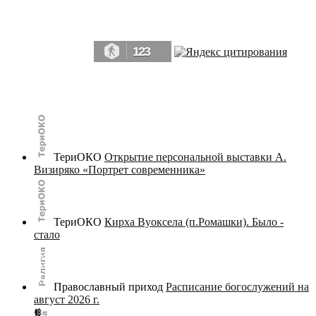
Да, мы память человечества, и поэтому мы в конце концов непременно
победим.» ― Рэй Брэдбери, 451° по Фаренгейту
123
© terijoki.spb.ru | terijoki.org 2000-2026 Использование материалов сайта в коммерческих целях без
письменного разрешения
администрации сайта
не допускается.
ТериОКО
Открытие персональной выставки А.
Визиряко «Портрет современника»
ТериОКО
Кирха Вуоксела (п.Ромашки). Было -
стало
Православный приход
Расписание богослужений на
август 2026 г.