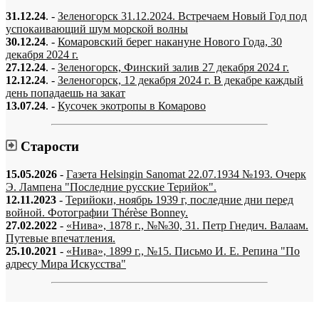
31.12.24
. -
Зеленогорск 31.12.2024. Встречаем Новый Год под
успокаивающий шум морской волны
30.12.24
. -
Комаровский берег накануне Нового Года, 30
декабря 2024 г.
27.12.24
. -
Зеленогорск, Финский залив 27 декабря 2024 г.
12.12.24
. -
Зеленогорск, 12 декабря 2024 г. В декабре каждый
день попадаешь на закат
13.07.24
. -
Кусочек экотропы в Комарово
Старости
15.05.2026
-
Газета Helsingin Sanomat 22.07.1934 №193. Очерк
Э. Лампена "Последние русские Терийок".
12.11.2023
-
Терийоки, ноябрь 1939 г, последние дни перед
войной. Фотографии Thérèse Bonney.
27.02.2022
-
«Нива», 1878 г., №№30, 31. Петр Гнедич. Валаам.
Путевые впечатления.
25.10.2021
-
«Нива», 1899 г., №15. Письмо И. Е. Репина "По
адресу Мира Искусства"
«…когда они спросят нас, что мы делаем, мы ответим: мы вспоминаем.