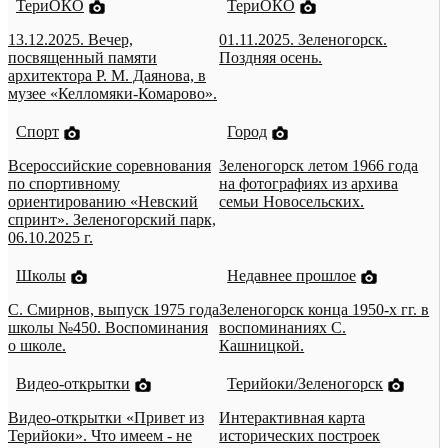
ТериОКО
ТериОКО
13.12.2025. Вечер,
01.11.2025. Зеленогорск.
посвященный памяти
Поздняя осень.
архитектора Р. М. Даянова, в
музее «Келломяки-Комарово».
Спорт
Город
Всероссийские соревнования
Зеленогорск летом 1966 года
по спортивному
на фотографиях из архива
ориентированию «Невский
семьи Новосельских.
спринт». Зеленогорский парк,
06.10.2025 г.
Школы
Недавнее прошлое
С. Смирнов, выпуск 1975 года
Зеленогорск конца 1950-х гг. в
школы №450. Воспоминания
воспоминаниях С.
о школе.
Кашницкой.
Видео-открытки
Терийоки/Зеленогорск
Видео-открытки «Привет из
Интерактивная карта
Терийоки». Что имеем - не
исторических построек