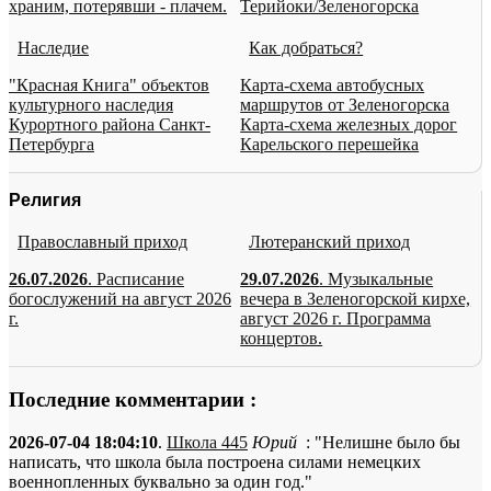
храним, потерявши - плачем.
Терийоки/Зеленогорска
Наследие
Как добраться?
"Красная Книга" объектов
Карта-схема автобусных
культурного наследия
маршрутов от Зеленогорска
Курортного района Санкт-
Карта-схема железных дорог
Петербурга
Карельского перешейка
Религия
Православный приход
Лютеранский приход
26.07.2026
. Расписание
29.07.2026
. Музыкальные
богослужений на август 2026
вечера в Зеленогорской кирхе,
г.
август 2026 г. Программа
концертов.
Последние комментарии :
2026-07-04 18:04:10
.
Школа 445
Юрий
: "Нелишне было бы
написать, что школа была построена силами немецких
военнопленных буквально за один год."