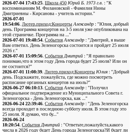
2026-07-04 17:43:25
.
Школа 450
Юрий Б. 1973 г.в.
: "К
воспоминаниям М. Филановской - Фамилия Нины
Дмитриевны - Кирсанова - учитель истории."
2026-07-01
19:54:06
.
Лютер.приход:Концерты
Александр
: "Юлия, добрый
день. Программа концертов на 3-5 июля уже опубликована на
этой страничке. Программа на ..."
2026-07-01 19:48:54
.
События
Александр
: "Дмитрий, я выше
Вам ответил. День Зеленогорска состоится и пройдет 25 июля
2026 г."
2026-07-01 15:09:56
.
События
Дмитрий
: "Я правильно
понимаю,что в этом году День города будет 25 июля? Или он
не состоится?"
2026-07-01 11:08:39
.
Лютер.приход:Концерты
Юлия
: "Добрый
день. Подскажите, пожалуйста, где можно посмотреть
расписание органных концертов на июль?"
2026-06-27 06:10:13
.
События
Александр
: "Получил
официальное подтверждение из Муниципального Совета г.
Зеленогорска - День Зеленогорска, как ..."
2026-06-24 22:39:46
.
События
Александр
: "День Зеленогорска
всегда проходит в последнюю субботу июля. В этом году это
25 июля. Я думаю, что бу..."
2026-06-24
18:20:54
.
События
Дмитрий
: "Ответьте,пожалуйста,какого
числа в 2026 году будет День города Зеленогорска?И будет ли