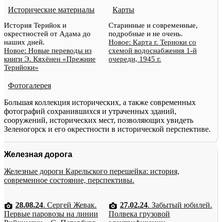
Исторические материалы
Карты
История Терийок и
Старинные и современные,
окрестностей от Адама до
подробные и не очень.
наших дней.
Новое: Карта г. Териоки со
Новое: Новые переводы из
схемой водоснабжения 1-й
книги Э. Кяхёнен «Прежние
очереди, 1945 г.
Терийоки»
Фотогалерея
Большая коллекция исторических, а также современных
фотографий сохранившихся и утраченных зданий,
сооружений, исторических мест, позволяющих увидеть
Зеленогорск и его окрестности в исторической перспективе.
Железная дорога
Железные дороги Карельского перешейка: история,
современное состояние, перспективы.
28.08.24
. Сергей Жевак.
27.02.24
. Забытый юбилей.
Первые паровозы на линии
Полвека грузовой