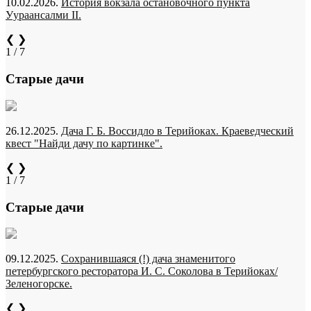
10.02.2026.
История вокзала остановочного пункта
Уураансалми II.
❮
❯
1 / 7
Старые дачи
26.12.2025.
Дача Г. Б. Воссидло в Терийоках. Краеведческий
квест "Найди дачу по картинке".
❮
❯
1 / 7
Старые дачи
09.12.2025.
Сохранившаяся (!) дача знаменитого
петербургского ресторатора И. С. Соколова в Терийоках/
Зеленогорске.
❮
❯