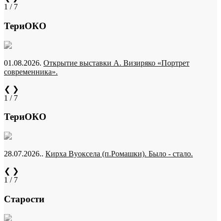
1 / 7
ТериОКО
01.08.2026.
Открытие выставки А. Визиряко «Портрет
современника».
❮
❯
1 / 7
ТериОКО
28.07.2026..
Кирха Вуоксела (п.Ромашки). Было - стало.
❮
❯
1 / 7
Старости