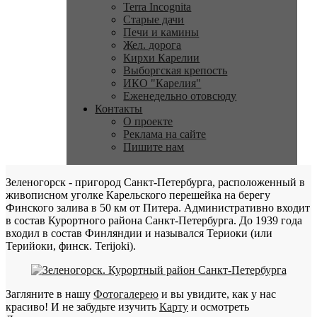
Terra Incognita
Старые дачи
Печи и камины
Жел. дорога
Кирхи Карелии
Выборгская крепость
ИКО "Карелия"
Еженедельно отовсюду
Контакты
О проекте
Реклама на сайте
Пишите нам
Зеленогорск - пригород Санкт-Петербурга, расположенный в
живописном уголке Карельского перешейка на берегу
Финского залива в 50 км от Питера. Административно входит
в состав Курортного района Санкт-Петербурга. До 1939 года
входил в состав Финляндии и назывался Териоки (или
Терийоки, финск. Terijoki).
Загляните в нашу
Фотогалерею
и вы увидите, как у нас
красиво! И не забудьте изучить
Карту
и осмотреть