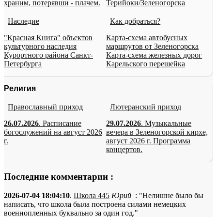
храним, потерявши - плачем.
Терийоки/Зеленогорска
Наследие
Как добраться?
"Красная Книга" объектов
Карта-схема автобусных
культурного наследия
маршрутов от Зеленогорска
Курортного района Санкт-
Карта-схема железных дорог
Петербурга
Карельского перешейка
Религия
Православный приход
Лютеранский приход
26.07.2026
. Расписание
29.07.2026
. Музыкальные
богослужений на август 2026
вечера в Зеленогорской кирхе,
г.
август 2026 г. Программа
концертов.
Последние комментарии :
2026-07-04 18:04:10
.
Школа 445
Юрий
: "Нелишне было бы
написать, что школа была построена силами немецких
военнопленных буквально за один год."