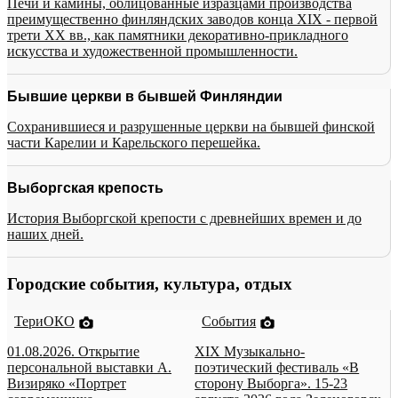
Печи и камины, облицованные изразцами производства
преимущественно финляндских заводов конца XIX - первой
трети XX вв., как памятники декоративно-прикладного
искусства и художественной промышленности.
Бывшие церкви в бывшей Финляндии
Сохранившиеся и разрушенные церкви на бывшей финской
части Карелии и Карельского перешейка.
Выборгская крепость
История Выборгской крепости с древнейших времен и до
наших дней.
Городские события, культура, отдых
ТериОКО
События
01.08.2026. Открытие
XIX Музыкально-
персональной выставки А.
поэтический фестиваль «В
Визиряко «Портрет
сторону Выборга». 15-23