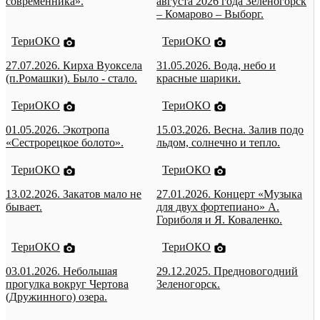
современника».
августа 2026 года Зеленогорск
– Комарово – Выборг.
ТериОКО
ТериОКО
27.07.2026. Кирха Вуоксела
31.05.2026. Вода, небо и
(п.Ромашки). Было - стало.
красные шарики.
ТериОКО
ТериОКО
01.05.2026. Экотропа
15.03.2026. Весна. Залив подо
«Сестрорецкое болото».
льдом, солнечно и тепло.
ТериОКО
ТериОКО
13.02.2026. Закатов мало не
27.01.2026. Концерт «Музыка
бывает.
для двух фортепиано» А.
Гориболя и Я. Коваленко.
ТериОКО
ТериОКО
03.01.2026. Небольшая
29.12.2025. Предновогодний
прогулка вокруг Чертова
Зеленогорск.
(Дружинного) озера.