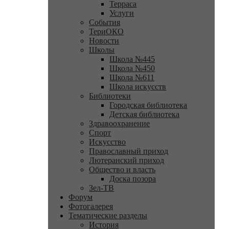
Терраса
Услуги
События
ТериОКО
Новости
Школы
Школа №445
Школа №450
Школа №611
Школа искусств
Библиотеки
Городская библиотека
Детская библиотека
Здравоохранение
Спорт
Искусство
Православный приход
Лютеранский приход
Общество и власть
Доска позора
Зел-ТВ
Форум
Фотогалерея
Тематические разделы
История