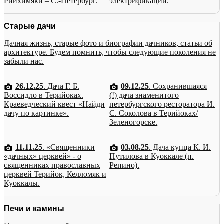
Рийхимяки – С.-Петербург.
электрификации.
Старые дачи
Дачная жизнь, старые фото и биографии дачников, статьи об
архитектуре. Будем помнить, чтобы следующие поколения не
забыли нас.
26.12.25
. Дача Г. Б.
09.12.25
. Сохранившаяся
Воссидло в Терийоках.
(!) дача знаменитого
Краеведческий квест «Найди
петербургского ресторатора И.
дачу по картинке».
С. Соколова в Терийоках/
Зеленогорске.
11.11.25
. «Священники
03.08.25
. Дача купца К. И.
«дачных» церквей» - о
Путилова в Куоккале (п.
священниках православных
Репино).
церквей Терийок, Келломяк и
Куоккалы.
Печи и камины