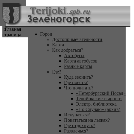
::Главная
Город
страница
Достопримечательности
Карта
Как добраться?
Автобусы
Карта автобусов
Разные карты
Где?
Куда звонить?
Где поесть?
Что почитать?
«Петербургский Посад»
Терийокские старости
Электр. библиотека
«По Случаю» (архив)
Искупаться?
Покататься на лыжах?
Где отдохнуть?
Развлечься?