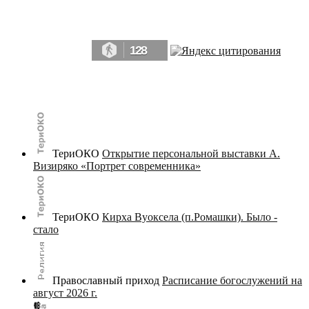
Да, мы память человечества, и поэтому мы в конце концов непременно
победим.» ― Рэй Брэдбери, 451° по Фаренгейту
128
© terijoki.spb.ru | terijoki.org 2000-2026 Использование материалов сайта в коммерческих целях без
письменного разрешения
администрации сайта
не допускается.
ТериОКО
Открытие персональной выставки А.
Визиряко «Портрет современника»
ТериОКО
Кирха Вуоксела (п.Ромашки). Было -
стало
Православный приход
Расписание богослужений на
август 2026 г.