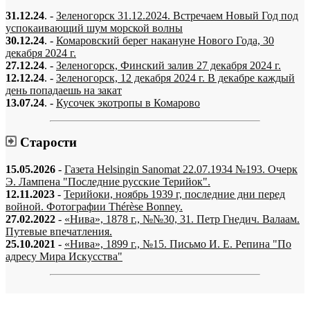
31.12.24
. -
Зеленогорск 31.12.2024. Встречаем Новый Год под
успокаивающий шум морской волны
30.12.24
. -
Комаровский берег накануне Нового Года, 30
декабря 2024 г.
27.12.24
. -
Зеленогорск, Финский залив 27 декабря 2024 г.
12.12.24
. -
Зеленогорск, 12 декабря 2024 г. В декабре каждый
день попадаешь на закат
13.07.24
. -
Кусочек экотропы в Комарово
Старости
15.05.2026
-
Газета Helsingin Sanomat 22.07.1934 №193. Очерк
Э. Лампена "Последние русские Терийок".
12.11.2023
-
Терийоки, ноябрь 1939 г, последние дни перед
войной. Фотографии Thérèse Bonney.
27.02.2022
-
«Нива», 1878 г., №№30, 31. Петр Гнедич. Валаам.
Путевые впечатления.
25.10.2021
-
«Нива», 1899 г., №15. Письмо И. Е. Репина "По
адресу Мира Искусства"
«…когда они спросят нас, что мы делаем, мы ответим: мы вспоминаем.