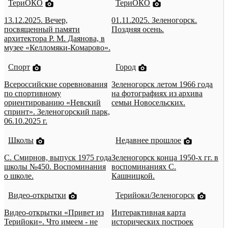
ТериОКО
ТериОКО
13.12.2025. Вечер,
01.11.2025. Зеленогорск.
посвященный памяти
Поздняя осень.
архитектора Р. М. Даянова, в
музее «Келломяки-Комарово».
Спорт
Город
Всероссийские соревнования
Зеленогорск летом 1966 года
по спортивному
на фотографиях из архива
ориентированию «Невский
семьи Новосельских.
спринт». Зеленогорский парк,
06.10.2025 г.
Школы
Недавнее прошлое
С. Смирнов, выпуск 1975 года
Зеленогорск конца 1950-х гг. в
школы №450. Воспоминания
воспоминаниях С.
о школе.
Кашницкой.
Видео-открытки
Терийоки/Зеленогорск
Видео-открытки «Привет из
Интерактивная карта
Терийоки». Что имеем - не
исторических построек