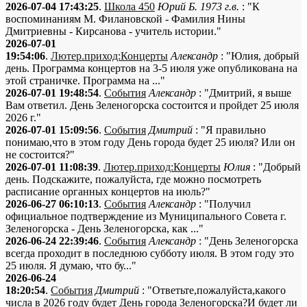
2026-07-04 17:43:25
.
Школа 450
Юрий Б. 1973 г.в.
: "К
воспоминаниям М. Филановской - Фамилия Нины
Дмитриевны - Кирсанова - учитель истории."
2026-07-01
19:54:06
.
Лютер.приход:Концерты
Александр
: "Юлия, добрый
день. Программа концертов на 3-5 июля уже опубликована на
этой страничке. Программа на ..."
2026-07-01 19:48:54
.
События
Александр
: "Дмитрий, я выше
Вам ответил. День Зеленогорска состоится и пройдет 25 июля
2026 г."
2026-07-01 15:09:56
.
События
Дмитрий
: "Я правильно
понимаю,что в этом году День города будет 25 июля? Или он
не состоится?"
2026-07-01 11:08:39
.
Лютер.приход:Концерты
Юлия
: "Добрый
день. Подскажите, пожалуйста, где можно посмотреть
расписание органных концертов на июль?"
2026-06-27 06:10:13
.
События
Александр
: "Получил
официальное подтверждение из Муниципального Совета г.
Зеленогорска - День Зеленогорска, как ..."
2026-06-24 22:39:46
.
События
Александр
: "День Зеленогорска
всегда проходит в последнюю субботу июля. В этом году это
25 июля. Я думаю, что бу..."
2026-06-24
18:20:54
.
События
Дмитрий
: "Ответьте,пожалуйста,какого
числа в 2026 году будет День города Зеленогорска?И будет ли