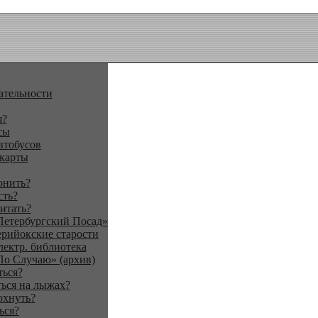
ательности
я?
сы
втобусов
 карты
онить?
сть?
итать?
Петербургский Посад»
ерийокские старости
лектр. библиотека
По Случаю» (архив)
ться?
ься на лыжах?
охнуть?
ься?