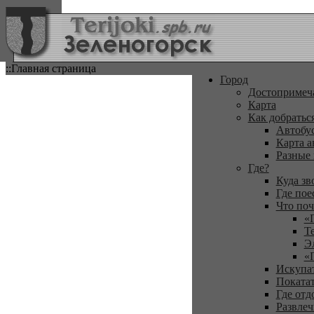
::Главная страница
Город
Достопримеч
Карта
Как добратьс
Автобу
Карта а
Разные
Где?
Куда зв
Где пое
Что поч
«
Т
Э
«
Искупа
Покатат
Где отд
Развлеч