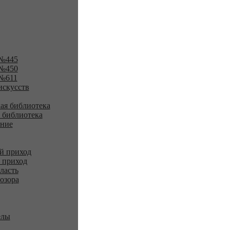
№445
№450
№611
искусств
ая библиотека
 библиотека
ение
й приход
 приход
ласть
озора
елы