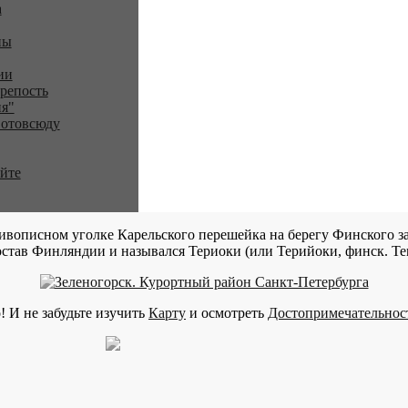
a
ны
ии
репость
я"
 отовсюду
айте
ивописном уголке Карельского перешейка на берегу Финского за
став Финляндии и назывался Териоки (или Терийоки, финск. Teri
! И не забудьте изучить
Карту
и осмотреть
Достопримечательнос