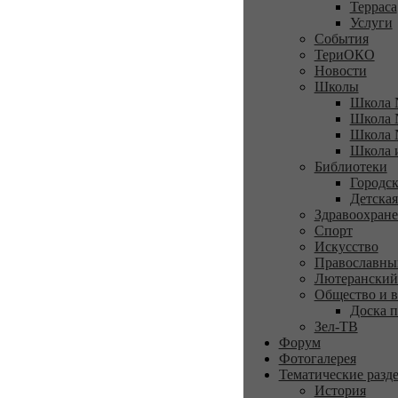
Терраса
Услуги
События
ТериОКО
Новости
Школы
Школа 
Школа 
Школа 
Школа 
Библиотеки
Городск
Детская
Здравоохран
Спорт
Искусство
Православны
Лютеранский
Общество и в
Доска п
Зел-ТВ
Форум
Фотогалерея
Тематические разд
История