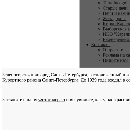
Terra Incognit
Старые дачи
Печи и ками
Жел. дорога
Кирхи Карел
Выборгская к
ИКО "Карели
Еженедельно
Контакты
О проекте
Реклама на с
Пишите нам
Зеленогорск - пригород Санкт-Петербурга, расположенный в ж
Курортного района Санкт-Петербурга. До 1939 года входил в со
Загляните в нашу
Фотогалерею
и вы увидите, как у нас красиво