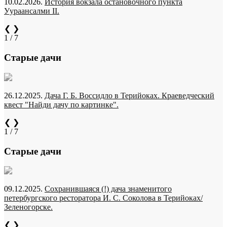
10.02.2026.
История вокзала остановочного пункта
Уураансалми II.
❮
❯
1 / 7
Старые дачи
26.12.2025.
Дача Г. Б. Воссидло в Терийоках. Краеведческий
квест "Найди дачу по картинке".
❮
❯
1 / 7
Старые дачи
09.12.2025.
Сохранившаяся (!) дача знаменитого
петербургского ресторатора И. С. Соколова в Терийоках/
Зеленогорске.
❮
❯