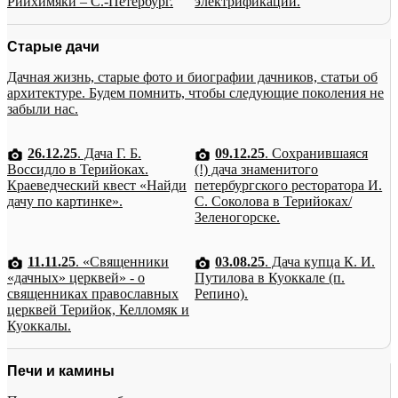
Рийхимяки – С.-Петербург.
электрификации.
Старые дачи
Дачная жизнь, старые фото и биографии дачников, статьи об
архитектуре. Будем помнить, чтобы следующие поколения не
забыли нас.
26.12.25
. Дача Г. Б.
09.12.25
. Сохранившаяся
Воссидло в Терийоках.
(!) дача знаменитого
Краеведческий квест «Найди
петербургского ресторатора И.
дачу по картинке».
С. Соколова в Терийоках/
Зеленогорске.
11.11.25
. «Священники
03.08.25
. Дача купца К. И.
«дачных» церквей» - о
Путилова в Куоккале (п.
священниках православных
Репино).
церквей Терийок, Келломяк и
Куоккалы.
Печи и камины