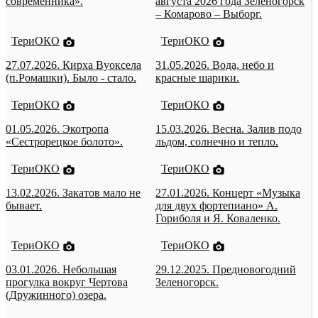
современника».
августа 2026 года Зеленогорск
– Комарово – Выборг.
ТериОКО
ТериОКО
27.07.2026. Кирха Вуоксела
31.05.2026. Вода, небо и
(п.Ромашки). Было - стало.
красные шарики.
ТериОКО
ТериОКО
01.05.2026. Экотропа
15.03.2026. Весна. Залив подо
«Сестрорецкое болото».
льдом, солнечно и тепло.
ТериОКО
ТериОКО
13.02.2026. Закатов мало не
27.01.2026. Концерт «Музыка
бывает.
для двух фортепиано» А.
Гориболя и Я. Коваленко.
ТериОКО
ТериОКО
03.01.2026. Небольшая
29.12.2025. Предновогодний
прогулка вокруг Чертова
Зеленогорск.
(Дружинного) озера.