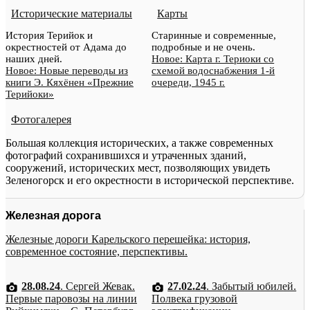
Исторические материалы
Карты
История Терийок и
Старинные и современные,
окрестностей от Адама до
подробные и не очень.
наших дней.
Новое: Карта г. Териоки со
Новое: Новые переводы из
схемой водоснабжения 1-й
книги Э. Кяхёнен «Прежние
очереди, 1945 г.
Терийоки»
Фотогалерея
Большая коллекция исторических, а также современных
фотографий сохранившихся и утраченных зданий,
сооружений, исторических мест, позволяющих увидеть
Зеленогорск и его окрестности в исторической перспективе.
Железная дорога
Железные дороги Карельского перешейка: история,
современное состояние, перспективы.
28.08.24
. Сергей Жевак.
27.02.24
. Забытый юбилей.
Первые паровозы на линии
Полвека грузовой