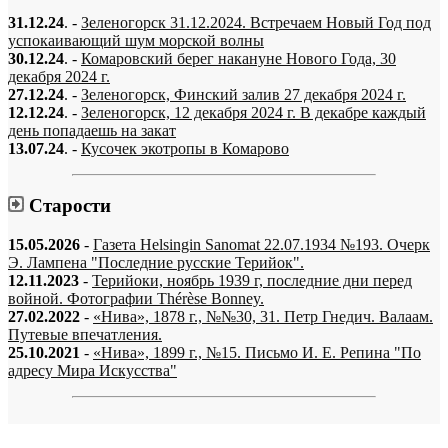
31.12.24
. -
Зеленогорск 31.12.2024. Встречаем Новый Год под
успокаивающий шум морской волны
30.12.24
. -
Комаровский берег накануне Нового Года, 30
декабря 2024 г.
27.12.24
. -
Зеленогорск, Финский залив 27 декабря 2024 г.
12.12.24
. -
Зеленогорск, 12 декабря 2024 г. В декабре каждый
день попадаешь на закат
13.07.24
. -
Кусочек экотропы в Комарово
Старости
15.05.2026
-
Газета Helsingin Sanomat 22.07.1934 №193. Очерк
Э. Лампена "Последние русские Терийок".
12.11.2023
-
Терийоки, ноябрь 1939 г, последние дни перед
войной. Фотографии Thérèse Bonney.
27.02.2022
-
«Нива», 1878 г., №№30, 31. Петр Гнедич. Валаам.
Путевые впечатления.
25.10.2021
-
«Нива», 1899 г., №15. Письмо И. Е. Репина "По
адресу Мира Искусства"
«…когда они спросят нас, что мы делаем, мы ответим: мы вспоминаем.