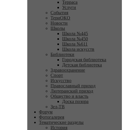
Терраса
Услуги
События
ТериОКО
Новости
Школы
Школа №445
Школа №450
Школа №611
Школа искусств
Библиотеки
Городская библиотека
Детская библиотека
Здравоохранение
Спорт
Искусство
Православный приход
Лютеранский приход
Общество и власть
Доска позора
Зел-ТВ
Форум
Фотогалерея
Тематические разделы
История