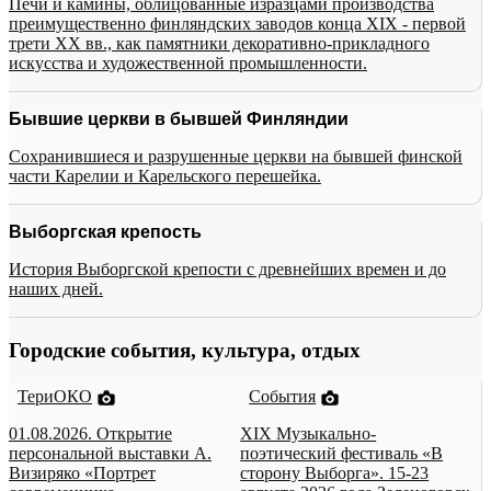
Печи и камины, облицованные изразцами производства
преимущественно финляндских заводов конца XIX - первой
трети XX вв., как памятники декоративно-прикладного
искусства и художественной промышленности.
Бывшие церкви в бывшей Финляндии
Сохранившиеся и разрушенные церкви на бывшей финской
части Карелии и Карельского перешейка.
Выборгская крепость
История Выборгской крепости с древнейших времен и до
наших дней.
Городские события, культура, отдых
ТериОКО
События
01.08.2026. Открытие
XIX Музыкально-
персональной выставки А.
поэтический фестиваль «В
Визиряко «Портрет
сторону Выборга». 15-23