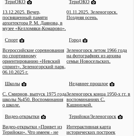
ТериОКО
ТериОКО
13.12.2025. Вечер,
01.11.2025. Зеленогорск.
посвященный памяти
Поздняя осень.
архитектора Р. М. Даянова, в
музее «Келломяки-Комарово».
Спорт
Город
Всероссийские соревнования
Зеленогорск летом 1966 года
по спортивному
на фотографиях из архива
ориентированию «Невский
семьи Новосельских.
спринт». Зеленогорский парк,
06.10.2025 г.
Школы
Недавнее прошлое
С. Смирнов, выпуск 1975 года
Зеленогорск конца 1950-х гг. в
школы №450. Воспоминания
воспоминаниях С.
о школе.
Кашницкой.
Видео-открытки
Терийоки/Зеленогорск
Видео-открытки «Привет из
Интерактивная карта
Терийоки». Что имеем - не
исторических построек