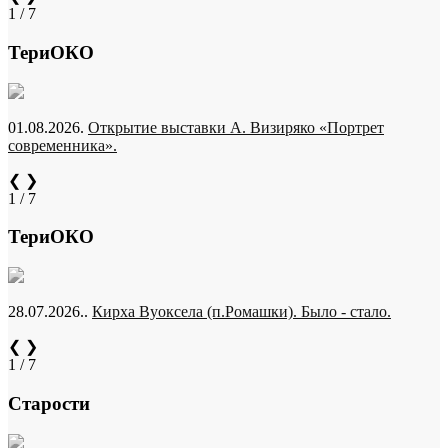
1 / 7
ТериОКО
01.08.2026.
Открытие выставки А. Визиряко «Портрет
современника».
❮
❯
1 / 7
ТериОКО
28.07.2026..
Кирха Вуоксела (п.Ромашки). Было - стало.
❮
❯
1 / 7
Старости