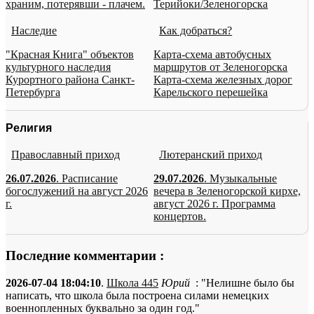
храним, потерявши - плачем.
Терийоки/Зеленогорска
Наследие
Как добраться?
"Красная Книга" объектов
Карта-схема автобусных
культурного наследия
маршрутов от Зеленогорска
Курортного района Санкт-
Карта-схема железных дорог
Петербурга
Карельского перешейка
Религия
Православный приход
Лютеранский приход
26.07.2026
. Расписание
29.07.2026
. Музыкальные
богослужений на август 2026
вечера в Зеленогорской кирхе,
г.
август 2026 г. Программа
концертов.
Последние комментарии :
2026-07-04 18:04:10
.
Школа 445
Юрий
: "Нелишне было бы
написать, что школа была построена силами немецких
военнопленных буквально за один год."