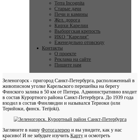
Terra Incognita
Старые дачи
Печи и камины
Жел. дорога
Кирхи Карелии
Выборгская крепость
ИКО "Карелия"
Еженедельно отовсюду
Контакты
О проекте
Реклама на сайте
Пишите нам
Зеленогорск - пригород Санкт-Петербурга, расположенный в
живописном уголке Карельского перешейка на берегу
Финского залива в 50 км от Питера. Административно входит
в состав Курортного района Санкт-Петербурга. До 1939 года
входил в состав Финляндии и назывался Териоки (или
Терийоки, финск. Terijoki).
Загляните в нашу
Фотогалерею
и вы увидите, как у нас
красиво! И не забудьте изучить
Карту
и осмотреть