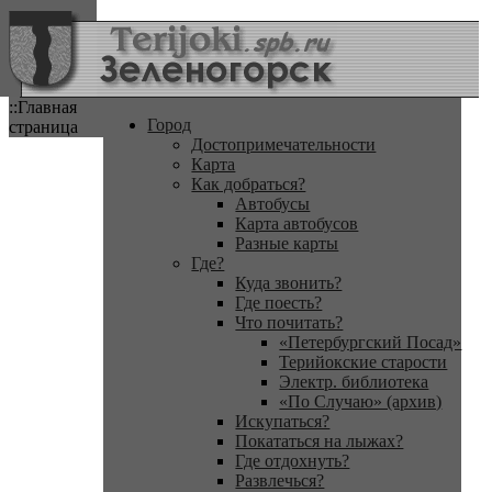
::Главная
Город
страница
Достопримечательности
Карта
Как добраться?
Автобусы
Карта автобусов
Разные карты
Где?
Куда звонить?
Где поесть?
Что почитать?
«Петербургский Посад»
Терийокские старости
Электр. библиотека
«По Случаю» (архив)
Искупаться?
Покататься на лыжах?
Где отдохнуть?
Развлечься?