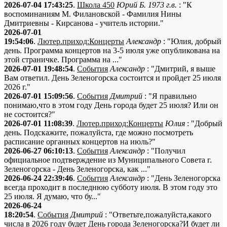
2026-07-04 17:43:25
.
Школа 450
Юрий Б. 1973 г.в.
: "К
воспоминаниям М. Филановской - Фамилия Нины
Дмитриевны - Кирсанова - учитель истории."
2026-07-01
19:54:06
.
Лютер.приход:Концерты
Александр
: "Юлия, добрый
день. Программа концертов на 3-5 июля уже опубликована на
этой страничке. Программа на ..."
2026-07-01 19:48:54
.
События
Александр
: "Дмитрий, я выше
Вам ответил. День Зеленогорска состоится и пройдет 25 июля
2026 г."
2026-07-01 15:09:56
.
События
Дмитрий
: "Я правильно
понимаю,что в этом году День города будет 25 июля? Или он
не состоится?"
2026-07-01 11:08:39
.
Лютер.приход:Концерты
Юлия
: "Добрый
день. Подскажите, пожалуйста, где можно посмотреть
расписание органных концертов на июль?"
2026-06-27 06:10:13
.
События
Александр
: "Получил
официальное подтверждение из Муниципального Совета г.
Зеленогорска - День Зеленогорска, как ..."
2026-06-24 22:39:46
.
События
Александр
: "День Зеленогорска
всегда проходит в последнюю субботу июля. В этом году это
25 июля. Я думаю, что бу..."
2026-06-24
18:20:54
.
События
Дмитрий
: "Ответьте,пожалуйста,какого
числа в 2026 году будет День города Зеленогорска?И будет ли