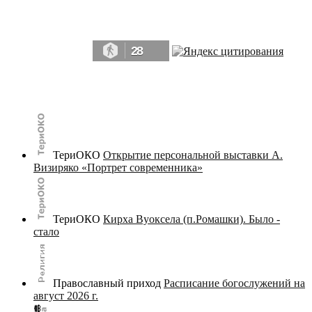
Да, мы память человечества, и поэтому мы в конце концов непременно
победим.» ― Рэй Брэдбери, 451° по Фаренгейту
28
© terijoki.spb.ru | terijoki.org 2000-2026 Использование материалов сайта в коммерческих целях без
письменного разрешения
администрации сайта
не допускается.
ТериОКО
Открытие персональной выставки А.
Визиряко «Портрет современника»
ТериОКО
Кирха Вуоксела (п.Ромашки). Было -
стало
Православный приход
Расписание богослужений на
август 2026 г.