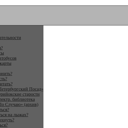
ательности
я?
сы
втобусов
 карты
онить?
сть?
итать?
Петербургский Посад»
ерийокские старости
лектр. библиотека
По Случаю» (архив)
ться?
ься на лыжах?
охнуть?
ься?