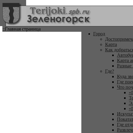
::Главная страница
Город
Достопримеч
Карта
Как добратьс
Автобу
Карта а
Разные
Где?
Куда зв
Где пое
Что поч
«
Т
Э
«
Искупа
Покатат
Где отд
Развлеч