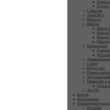
Терраса
Услуги
События
ТериОКО
Новости
Школы
Школа 
Школа 
Школа 
Школа 
Библиотеки
Городск
Детская
Здравоохран
Спорт
Искусство
Православны
Лютеранский
Общество и в
Доска п
Зел-ТВ
Форум
Фотогалерея
Тематические разд
История