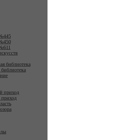
№445
№450
№611
искусств
ая библиотека
 библиотека
ение
й приход
 приход
ласть
озора
елы