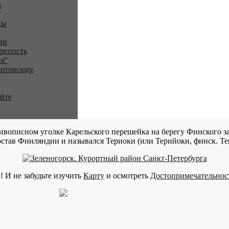
a
ны
ии
репость
я"
 отовсюду
айте
ивописном уголке Карельского перешейка на берегу Финского за
став Финляндии и назывался Териоки (или Терийоки, финск. Teri
! И не забудьте изучить
Карту
и осмотреть
Достопримечательнос