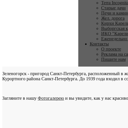
Terra Incognit
Старые дачи
Печи и ками
Жел. дорога
Кирхи Карел
Выборгская к
ИКО "Карели
Еженедельно
Контакты
О проекте
Реклама на с
Пишите нам
Зеленогорск - пригород Санкт-Петербурга, расположенный в ж
Курортного района Санкт-Петербурга. До 1939 года входил в со
Загляните в нашу
Фотогалерею
и вы увидите, как у нас красиво