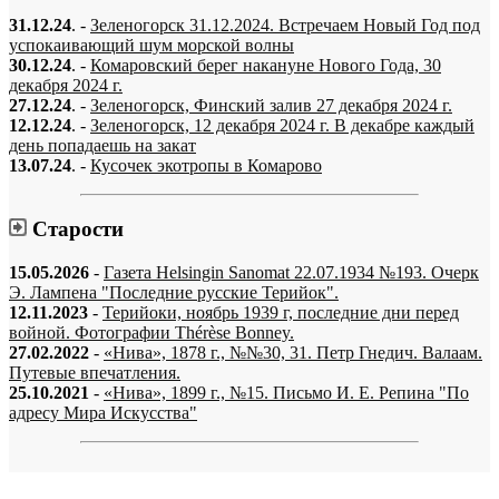
31.12.24
. -
Зеленогорск 31.12.2024. Встречаем Новый Год под
успокаивающий шум морской волны
30.12.24
. -
Комаровский берег накануне Нового Года, 30
декабря 2024 г.
27.12.24
. -
Зеленогорск, Финский залив 27 декабря 2024 г.
12.12.24
. -
Зеленогорск, 12 декабря 2024 г. В декабре каждый
день попадаешь на закат
13.07.24
. -
Кусочек экотропы в Комарово
Старости
15.05.2026
-
Газета Helsingin Sanomat 22.07.1934 №193. Очерк
Э. Лампена "Последние русские Терийок".
12.11.2023
-
Терийоки, ноябрь 1939 г, последние дни перед
войной. Фотографии Thérèse Bonney.
27.02.2022
-
«Нива», 1878 г., №№30, 31. Петр Гнедич. Валаам.
Путевые впечатления.
25.10.2021
-
«Нива», 1899 г., №15. Письмо И. Е. Репина "По
адресу Мира Искусства"
«…когда они спросят нас, что мы делаем, мы ответим: мы вспоминаем.