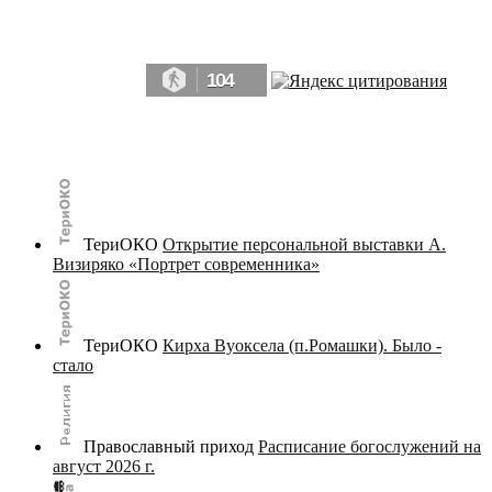
Да, мы память человечества, и поэтому мы в конце концов непременно
победим.» ― Рэй Брэдбери, 451° по Фаренгейту
104
© terijoki.spb.ru | terijoki.org 2000-2026 Использование материалов сайта в коммерческих целях без
письменного разрешения
администрации сайта
не допускается.
ТериОКО
Открытие персональной выставки А.
Визиряко «Портрет современника»
ТериОКО
Кирха Вуоксела (п.Ромашки). Было -
стало
Православный приход
Расписание богослужений на
август 2026 г.