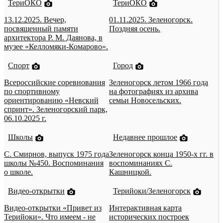
ТериОКО
ТериОКО
13.12.2025. Вечер,
01.11.2025. Зеленогорск.
посвященный памяти
Поздняя осень.
архитектора Р. М. Даянова, в
музее «Келломяки-Комарово».
Спорт
Город
Всероссийские соревнования
Зеленогорск летом 1966 года
по спортивному
на фотографиях из архива
ориентированию «Невский
семьи Новосельских.
спринт». Зеленогорский парк,
06.10.2025 г.
Школы
Недавнее прошлое
С. Смирнов, выпуск 1975 года
Зеленогорск конца 1950-х гг. в
школы №450. Воспоминания
воспоминаниях С.
о школе.
Кашницкой.
Видео-открытки
Терийоки/Зеленогорск
Видео-открытки «Привет из
Интерактивная карта
Терийоки». Что имеем - не
исторических построек