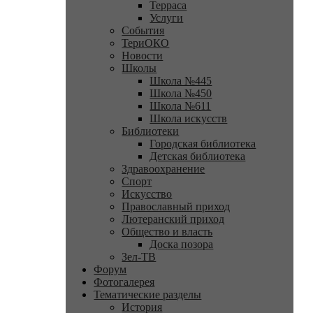
Терраса
Услуги
События
ТериОКО
Новости
Школы
Школа №445
Школа №450
Школа №611
Школа искусств
Библиотеки
Городская библиотека
Детская библиотека
Здравоохранение
Спорт
Искусство
Православный приход
Лютеранский приход
Общество и власть
Доска позора
Зел-ТВ
Форум
Фотогалерея
Тематические разделы
История