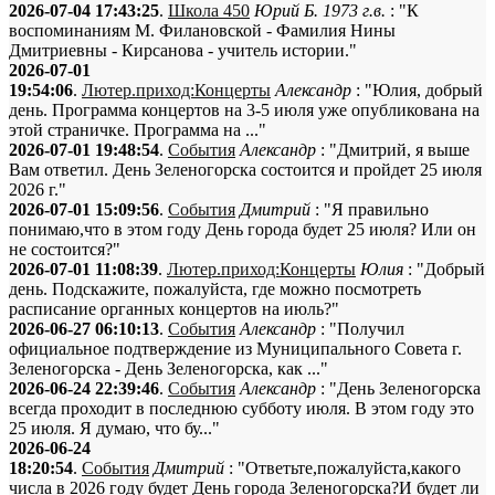
2026-07-04 17:43:25
.
Школа 450
Юрий Б. 1973 г.в.
: "К
воспоминаниям М. Филановской - Фамилия Нины
Дмитриевны - Кирсанова - учитель истории."
2026-07-01
19:54:06
.
Лютер.приход:Концерты
Александр
: "Юлия, добрый
день. Программа концертов на 3-5 июля уже опубликована на
этой страничке. Программа на ..."
2026-07-01 19:48:54
.
События
Александр
: "Дмитрий, я выше
Вам ответил. День Зеленогорска состоится и пройдет 25 июля
2026 г."
2026-07-01 15:09:56
.
События
Дмитрий
: "Я правильно
понимаю,что в этом году День города будет 25 июля? Или он
не состоится?"
2026-07-01 11:08:39
.
Лютер.приход:Концерты
Юлия
: "Добрый
день. Подскажите, пожалуйста, где можно посмотреть
расписание органных концертов на июль?"
2026-06-27 06:10:13
.
События
Александр
: "Получил
официальное подтверждение из Муниципального Совета г.
Зеленогорска - День Зеленогорска, как ..."
2026-06-24 22:39:46
.
События
Александр
: "День Зеленогорска
всегда проходит в последнюю субботу июля. В этом году это
25 июля. Я думаю, что бу..."
2026-06-24
18:20:54
.
События
Дмитрий
: "Ответьте,пожалуйста,какого
числа в 2026 году будет День города Зеленогорска?И будет ли