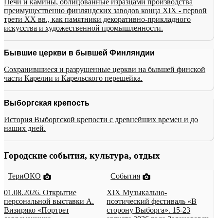
Печи и камины, облицованные изразцами производства
преимущественно финляндских заводов конца XIX - первой
трети XX вв., как памятники декоративно-прикладного
искусства и художественной промышленности.
Бывшие церкви в бывшей Финляндии
Сохранившиеся и разрушенные церкви на бывшей финской
части Карелии и Карельского перешейка.
Выборгская крепость
История Выборгской крепости с древнейших времен и до
наших дней.
Городские события, культура, отдых
ТериОКО
События
01.08.2026. Открытие
XIX Музыкально-
персональной выставки А.
поэтический фестиваль «В
Визиряко «Портрет
сторону Выборга». 15-23