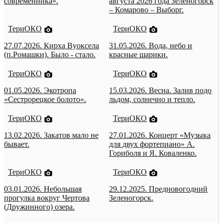
современника».
августа 2026 года Зеленогорск
– Комарово – Выборг.
ТериОКО
ТериОКО
27.07.2026. Кирха Вуоксела
31.05.2026. Вода, небо и
(п.Ромашки). Было - стало.
красные шарики.
ТериОКО
ТериОКО
01.05.2026. Экотропа
15.03.2026. Весна. Залив подо
«Сестрорецкое болото».
льдом, солнечно и тепло.
ТериОКО
ТериОКО
13.02.2026. Закатов мало не
27.01.2026. Концерт «Музыка
бывает.
для двух фортепиано» А.
Гориболя и Я. Коваленко.
ТериОКО
ТериОКО
03.01.2026. Небольшая
29.12.2025. Предновогодний
прогулка вокруг Чертова
Зеленогорск.
(Дружинного) озера.