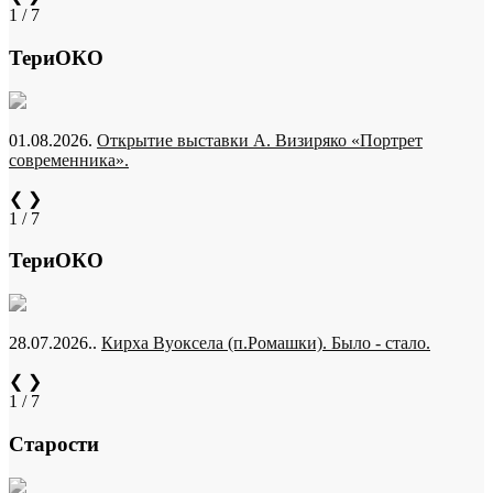
1 / 7
ТериОКО
01.08.2026.
Открытие выставки А. Визиряко «Портрет
современника».
❮
❯
1 / 7
ТериОКО
28.07.2026..
Кирха Вуоксела (п.Ромашки). Было - стало.
❮
❯
1 / 7
Старости