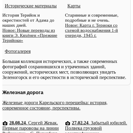
Исторические материалы
Карты
История Терийок и
Старинные и современные,
окрестностей от Адама до
подробные и не очень.
наших дней.
Новое: Карта г. Териоки со
Новое: Новые переводы из
схемой водоснабжения 1-й
книги Э. Кяхёнен «Прежние
очереди, 1945 г.
Терийоки»
Фотогалерея
Большая коллекция исторических, а также современных
фотографий сохранившихся и утраченных зданий,
сооружений, исторических мест, позволяющих увидеть
Зеленогорск и его окрестности в исторической перспективе.
Железная дорога
Железные дороги Карельского перешейка: история,
современное состояние, перспективы.
28.08.24
. Сергей Жевак.
27.02.24
. Забытый юбилей.
Первые паровозы на линии
Полвека грузовой