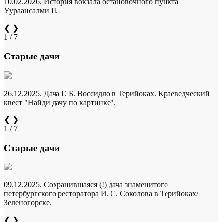
10.02.2026.
История вокзала остановочного пункта
Уураансалми II.
❮
❯
1 / 7
Старые дачи
26.12.2025.
Дача Г. Б. Воссидло в Терийоках. Краеведческий
квест "Найди дачу по картинке".
❮
❯
1 / 7
Старые дачи
09.12.2025.
Сохранившаяся (!) дача знаменитого
петербургского ресторатора И. С. Соколова в Терийоках/
Зеленогорске.
❮
❯