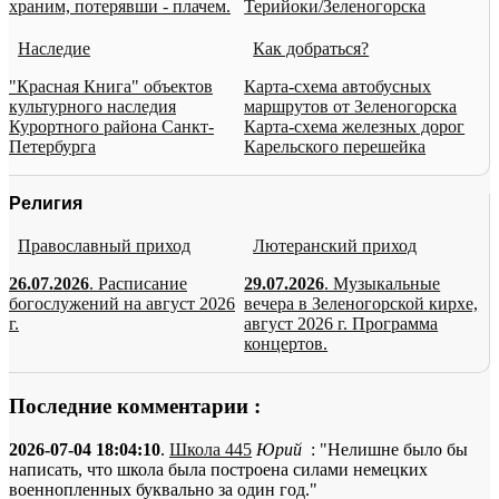
храним, потерявши - плачем.
Терийоки/Зеленогорска
Наследие
Как добраться?
"Красная Книга" объектов
Карта-схема автобусных
культурного наследия
маршрутов от Зеленогорска
Курортного района Санкт-
Карта-схема железных дорог
Петербурга
Карельского перешейка
Религия
Православный приход
Лютеранский приход
26.07.2026
. Расписание
29.07.2026
. Музыкальные
богослужений на август 2026
вечера в Зеленогорской кирхе,
г.
август 2026 г. Программа
концертов.
Последние комментарии :
2026-07-04 18:04:10
.
Школа 445
Юрий
: "Нелишне было бы
написать, что школа была построена силами немецких
военнопленных буквально за один год."