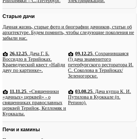
Рийхимяки – С.-Петербург.
электрификации.
Старые дачи
Дачная жизнь, старые фото и биографии дачников, статьи об
архитектуре. Будем помнить, чтобы следующие поколения не
забыли нас.
26.12.25
. Дача Г. Б.
09.12.25
. Сохранившаяся
Воссидло в Терийоках.
(!) дача знаменитого
Краеведческий квест «Найди
петербургского ресторатора И.
дачу по картинке».
С. Соколова в Терийоках/
Зеленогорске.
11.11.25
. «Священники
03.08.25
. Дача купца К. И.
«дачных» церквей» - о
Путилова в Куоккале (п.
священниках православных
Репино).
церквей Терийок, Келломяк и
Куоккалы.
Печи и камины