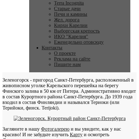
Terra Incognita
Старые дачи
Печи и камины
Жел. дорога
Кирхи Карелии
Выборгская крепость
ИКО "Карелия"
Еженедельно отовсюду
Контакты
О проекте
Реклама на сайте
Пишите нам
Зеленогорск - пригород Санкт-Петербурга, расположенный в
живописном уголке Карельского перешейка на берегу
Финского залива в 50 км от Питера. Административно входит
в состав Курортного района Санкт-Петербурга. До 1939 года
входил в состав Финляндии и назывался Териоки (или
Терийоки, финск. Terijoki).
Загляните в нашу
Фотогалерею
и вы увидите, как у нас
красиво! И не забудьте изучить
Карту
и осмотреть