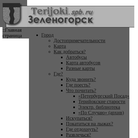
::Главная
Город
страница
Достопримечательности
Карта
Как добраться?
Автобусы
Карта автобусов
Разные карты
Где?
Куда звонить?
Где поесть?
Что почитать?
«Петербургский Посад»
Терийокские старости
Электр. библиотека
«По Случаю» (архив)
Искупаться?
Покататься на лыжах?
Где отдохнуть?
Развлечься?