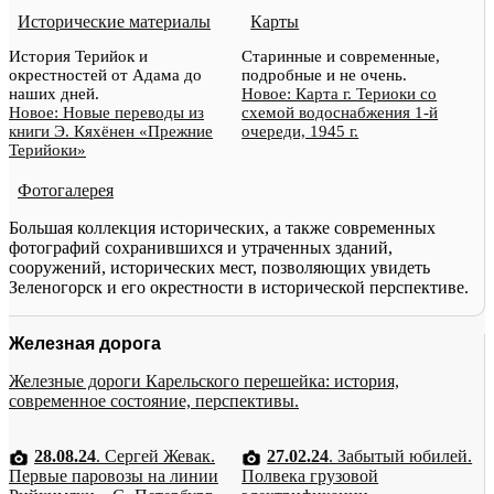
Исторические материалы
Карты
История Терийок и
Старинные и современные,
окрестностей от Адама до
подробные и не очень.
наших дней.
Новое: Карта г. Териоки со
Новое: Новые переводы из
схемой водоснабжения 1-й
книги Э. Кяхёнен «Прежние
очереди, 1945 г.
Терийоки»
Фотогалерея
Большая коллекция исторических, а также современных
фотографий сохранившихся и утраченных зданий,
сооружений, исторических мест, позволяющих увидеть
Зеленогорск и его окрестности в исторической перспективе.
Железная дорога
Железные дороги Карельского перешейка: история,
современное состояние, перспективы.
28.08.24
. Сергей Жевак.
27.02.24
. Забытый юбилей.
Первые паровозы на линии
Полвека грузовой