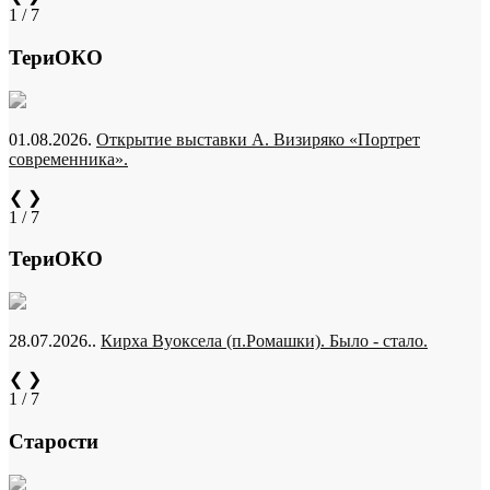
1 / 7
ТериОКО
01.08.2026.
Открытие выставки А. Визиряко «Портрет
современника».
❮
❯
1 / 7
ТериОКО
28.07.2026..
Кирха Вуоксела (п.Ромашки). Было - стало.
❮
❯
1 / 7
Старости