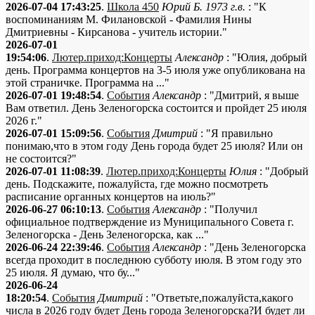
2026-07-04 17:43:25
.
Школа 450
Юрий Б. 1973 г.в.
: "К
воспоминаниям М. Филановской - Фамилия Нины
Дмитриевны - Кирсанова - учитель истории."
2026-07-01
19:54:06
.
Лютер.приход:Концерты
Александр
: "Юлия, добрый
день. Программа концертов на 3-5 июля уже опубликована на
этой страничке. Программа на ..."
2026-07-01 19:48:54
.
События
Александр
: "Дмитрий, я выше
Вам ответил. День Зеленогорска состоится и пройдет 25 июля
2026 г."
2026-07-01 15:09:56
.
События
Дмитрий
: "Я правильно
понимаю,что в этом году День города будет 25 июля? Или он
не состоится?"
2026-07-01 11:08:39
.
Лютер.приход:Концерты
Юлия
: "Добрый
день. Подскажите, пожалуйста, где можно посмотреть
расписание органных концертов на июль?"
2026-06-27 06:10:13
.
События
Александр
: "Получил
официальное подтверждение из Муниципального Совета г.
Зеленогорска - День Зеленогорска, как ..."
2026-06-24 22:39:46
.
События
Александр
: "День Зеленогорска
всегда проходит в последнюю субботу июля. В этом году это
25 июля. Я думаю, что бу..."
2026-06-24
18:20:54
.
События
Дмитрий
: "Ответьте,пожалуйста,какого
числа в 2026 году будет День города Зеленогорска?И будет ли