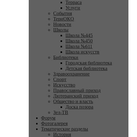
Терраса
Услуги
События
ТериОКО
Новости
Школы
Школа №445
Школа №450
Школа №611
Школа искусств
Библиотеки
Городская библиотека
Детская библиотека
Здравоохранение
Спорт
Искусство
Православный приход
Лютеранский приход
Общество и власть
Доска позора
Зел-ТВ
Форум
Фотогалерея
Тематические разделы
История