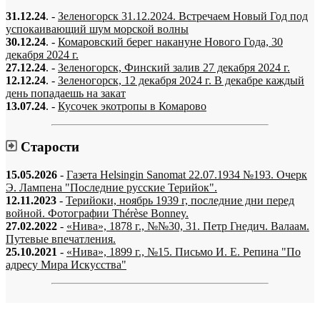
31.12.24
. -
Зеленогорск 31.12.2024. Встречаем Новый Год под
успокаивающий шум морской волны
30.12.24
. -
Комаровский берег накануне Нового Года, 30
декабря 2024 г.
27.12.24
. -
Зеленогорск, Финский залив 27 декабря 2024 г.
12.12.24
. -
Зеленогорск, 12 декабря 2024 г. В декабре каждый
день попадаешь на закат
13.07.24
. -
Кусочек экотропы в Комарово
Старости
15.05.2026
-
Газета Helsingin Sanomat 22.07.1934 №193. Очерк
Э. Лампена "Последние русские Терийок".
12.11.2023
-
Терийоки, ноябрь 1939 г, последние дни перед
войной. Фотографии Thérèse Bonney.
27.02.2022
-
«Нива», 1878 г., №№30, 31. Петр Гнедич. Валаам.
Путевые впечатления.
25.10.2021
-
«Нива», 1899 г., №15. Письмо И. Е. Репина "По
адресу Мира Искусства"
«…когда они спросят нас, что мы делаем, мы ответим: мы вспоминаем.