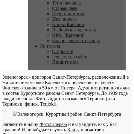
Terra Incognita
Старые дачи
Печи и камины
Жел. дорога
Кирхи Карелии
Выборгская крепость
ИКО "Карелия"
Еженедельно отовсюду
Контакты
О проекте
Реклама на сайте
Пишите нам
Зеленогорск - пригород Санкт-Петербурга, расположенный в
живописном уголке Карельского перешейка на берегу
Финского залива в 50 км от Питера. Административно входит
в состав Курортного района Санкт-Петербурга. До 1939 года
входил в состав Финляндии и назывался Териоки (или
Терийоки, финск. Terijoki).
Загляните в нашу
Фотогалерею
и вы увидите, как у нас
красиво! И не забудьте изучить
Карту
и осмотреть