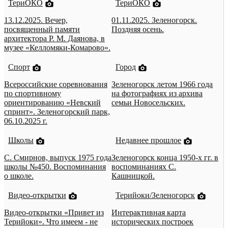
ТериОКО
ТериОКО
13.12.2025. Вечер,
01.11.2025. Зеленогорск.
посвященный памяти
Поздняя осень.
архитектора Р. М. Даянова, в
музее «Келломяки-Комарово».
Спорт
Город
Всероссийские соревнования
Зеленогорск летом 1966 года
по спортивному
на фотографиях из архива
ориентированию «Невский
семьи Новосельских.
спринт». Зеленогорский парк,
06.10.2025 г.
Школы
Недавнее прошлое
С. Смирнов, выпуск 1975 года
Зеленогорск конца 1950-х гг. в
школы №450. Воспоминания
воспоминаниях С.
о школе.
Кашницкой.
Видео-открытки
Терийоки/Зеленогорск
Видео-открытки «Привет из
Интерактивная карта
Терийоки». Что имеем - не
исторических построек