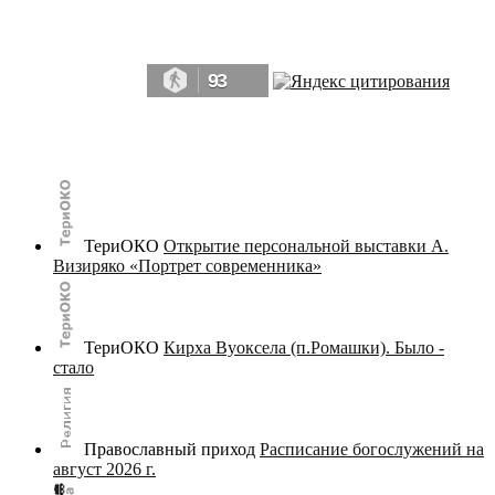
Да, мы память человечества, и поэтому мы в конце концов непременно
победим.» ― Рэй Брэдбери, 451° по Фаренгейту
93
© terijoki.spb.ru | terijoki.org 2000-2026 Использование материалов сайта в коммерческих целях без
письменного разрешения
администрации сайта
не допускается.
ТериОКО
Открытие персональной выставки А.
Визиряко «Портрет современника»
ТериОКО
Кирха Вуоксела (п.Ромашки). Было -
стало
Православный приход
Расписание богослужений на
август 2026 г.