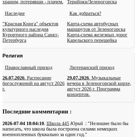
храним, потерявши - плачем.
Терийоки/Зеленогорска
Наследие
Как добраться?
"Красная Книга" объектов
Карта-схема автобусных
культурного наследия
маршрутов от Зеленогорска
Курортного района Санкт-
Карта-схема железных дорог
Петербурга
Карельского перешейка
Религия
Православный приход
Лютеранский приход
26.07.2026
. Расписание
29.07.2026
. Музыкальные
богослужений на август 2026
вечера в Зеленогорской кирхе,
г.
август 2026 г. Программа
концертов.
Последние комментарии :
2026-07-04 18:04:10
.
Школа 445
Юрий
: "Нелишне было бы
написать, что школа была построена силами немецких
военнопленных буквально за один год."