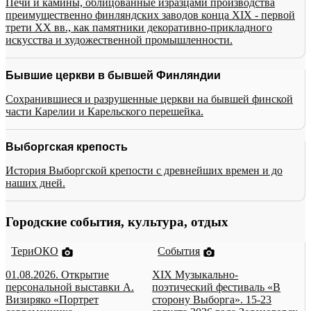
Печи и камины, облицованные изразцами производства
преимущественно финляндских заводов конца XIX - первой
трети XX вв., как памятники декоративно-прикладного
искусства и художественной промышленности.
Бывшие церкви в бывшей Финляндии
Сохранившиеся и разрушенные церкви на бывшей финской
части Карелии и Карельского перешейка.
Выборгская крепость
История Выборгской крепости с древнейших времен и до
наших дней.
Городские события, культура, отдых
ТериОКО
События
01.08.2026. Открытие
XIX Музыкально-
персональной выставки А.
поэтический фестиваль «В
Визиряко «Портрет
сторону Выборга». 15-23