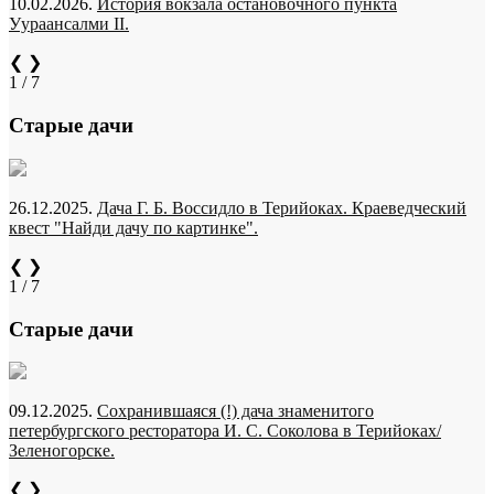
10.02.2026.
История вокзала остановочного пункта
Уураансалми II.
❮
❯
1 / 7
Старые дачи
26.12.2025.
Дача Г. Б. Воссидло в Терийоках. Краеведческий
квест "Найди дачу по картинке".
❮
❯
1 / 7
Старые дачи
09.12.2025.
Сохранившаяся (!) дача знаменитого
петербургского ресторатора И. С. Соколова в Терийоках/
Зеленогорске.
❮
❯