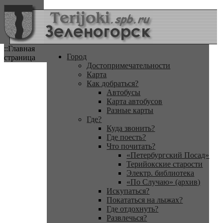
::Главная
Город
страница
Достопримечательности
Карта
Как добраться?
Автобусы
Карта автобусов
Разные карты
Где?
Куда звонить?
Где поесть?
Что почитать?
«Петербургский Посад»
Терийокские старости
Электр. библиотека
«По Случаю» (архив)
Искупаться?
Покататься на лыжах?
Где отдохнуть?
Развлечься?