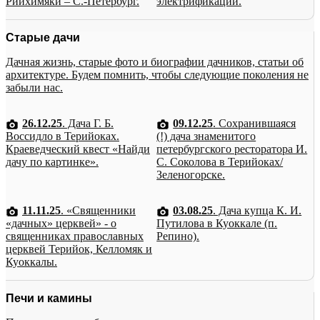
Рийхимяки – С.-Петербург.
электрификации.
Старые дачи
Дачная жизнь, старые фото и биографии дачников, статьи об
архитектуре. Будем помнить, чтобы следующие поколения не
забыли нас.
26.12.25
. Дача Г. Б.
09.12.25
. Сохранившаяся
Воссидло в Терийоках.
(!) дача знаменитого
Краеведческий квест «Найди
петербургского ресторатора И.
дачу по картинке».
С. Соколова в Терийоках/
Зеленогорске.
11.11.25
. «Священники
03.08.25
. Дача купца К. И.
«дачных» церквей» - о
Путилова в Куоккале (п.
священниках православных
Репино).
церквей Терийок, Келломяк и
Куоккалы.
Печи и камины