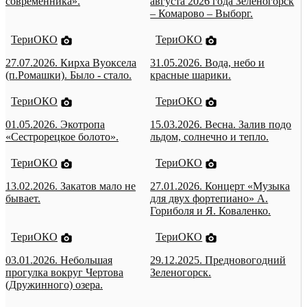
современника».
августа 2026 года Зеленогорск
– Комарово – Выборг.
ТериОКО
ТериОКО
27.07.2026. Кирха Вуоксела
31.05.2026. Вода, небо и
(п.Ромашки). Было - стало.
красные шарики.
ТериОКО
ТериОКО
01.05.2026. Экотропа
15.03.2026. Весна. Залив подо
«Сестрорецкое болото».
льдом, солнечно и тепло.
ТериОКО
ТериОКО
13.02.2026. Закатов мало не
27.01.2026. Концерт «Музыка
бывает.
для двух фортепиано» А.
Гориболя и Я. Коваленко.
ТериОКО
ТериОКО
03.01.2026. Небольшая
29.12.2025. Предновогодний
прогулка вокруг Чертова
Зеленогорск.
(Дружинного) озера.