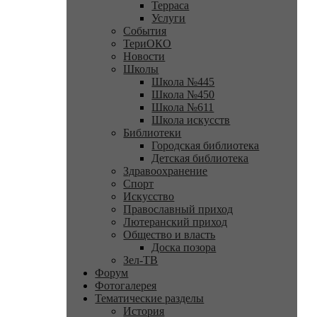
Терраса
Услуги
События
ТериОКО
Новости
Школы
Школа №445
Школа №450
Школа №611
Школа искусств
Библиотеки
Городская библиотека
Детская библиотека
Здравоохранение
Спорт
Искусство
Православный приход
Лютеранский приход
Общество и власть
Доска позора
Зел-ТВ
Форум
Фотогалерея
Тематические разделы
История