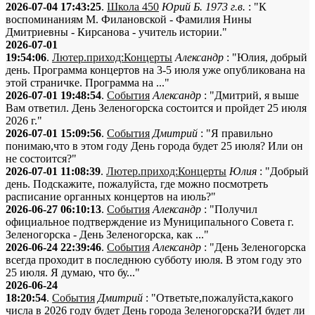
2026-07-04 17:43:25
.
Школа 450
Юрий Б. 1973 г.в.
: "К
воспоминаниям М. Филановской - Фамилия Нины
Дмитриевны - Кирсанова - учитель истории."
2026-07-01
19:54:06
.
Лютер.приход:Концерты
Александр
: "Юлия, добрый
день. Программа концертов на 3-5 июля уже опубликована на
этой страничке. Программа на ..."
2026-07-01 19:48:54
.
События
Александр
: "Дмитрий, я выше
Вам ответил. День Зеленогорска состоится и пройдет 25 июля
2026 г."
2026-07-01 15:09:56
.
События
Дмитрий
: "Я правильно
понимаю,что в этом году День города будет 25 июля? Или он
не состоится?"
2026-07-01 11:08:39
.
Лютер.приход:Концерты
Юлия
: "Добрый
день. Подскажите, пожалуйста, где можно посмотреть
расписание органных концертов на июль?"
2026-06-27 06:10:13
.
События
Александр
: "Получил
официальное подтверждение из Муниципального Совета г.
Зеленогорска - День Зеленогорска, как ..."
2026-06-24 22:39:46
.
События
Александр
: "День Зеленогорска
всегда проходит в последнюю субботу июля. В этом году это
25 июля. Я думаю, что бу..."
2026-06-24
18:20:54
.
События
Дмитрий
: "Ответьте,пожалуйста,какого
числа в 2026 году будет День города Зеленогорска?И будет ли