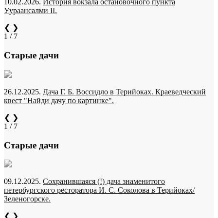
10.02.2026.
История вокзала остановочного пункта
Уураансалми II.
❮
❯
1 / 7
Старые дачи
26.12.2025.
Дача Г. Б. Воссидло в Терийоках. Краеведческий
квест "Найди дачу по картинке".
❮
❯
1 / 7
Старые дачи
09.12.2025.
Сохранившаяся (!) дача знаменитого
петербургского ресторатора И. С. Соколова в Терийоках/
Зеленогорске.
❮
❯