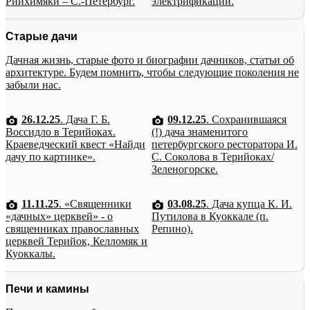
Рийхимяки – С.-Петербург.
электрификации.
Старые дачи
Дачная жизнь, старые фото и биографии дачников, статьи об
архитектуре. Будем помнить, чтобы следующие поколения не
забыли нас.
26.12.25
. Дача Г. Б.
09.12.25
. Сохранившаяся
Воссидло в Терийоках.
(!) дача знаменитого
Краеведческий квест «Найди
петербургского ресторатора И.
дачу по картинке».
С. Соколова в Терийоках/
Зеленогорске.
11.11.25
. «Священники
03.08.25
. Дача купца К. И.
«дачных» церквей» - о
Путилова в Куоккале (п.
священниках православных
Репино).
церквей Терийок, Келломяк и
Куоккалы.
Печи и камины