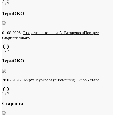
1 / 7
ТериОКО
01.08.2026.
Открытие выставки А. Визиряко «Портрет
современника».
❮
❯
1 / 7
ТериОКО
28.07.2026..
Кирха Вуоксела (п.Ромашки). Было - стало.
❮
❯
1 / 7
Старости