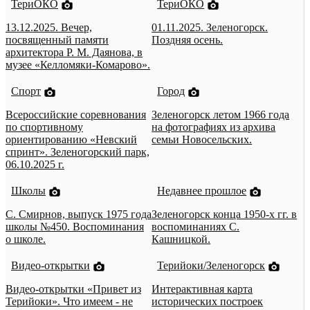
ТериОКО
ТериОКО
13.12.2025. Вечер,
01.11.2025. Зеленогорск.
посвященный памяти
Поздняя осень.
архитектора Р. М. Даянова, в
музее «Келломяки-Комарово».
Спорт
Город
Всероссийские соревнования
Зеленогорск летом 1966 года
по спортивному
на фотографиях из архива
ориентированию «Невский
семьи Новосельских.
спринт». Зеленогорский парк,
06.10.2025 г.
Школы
Недавнее прошлое
С. Смирнов, выпуск 1975 года
Зеленогорск конца 1950-х гг. в
школы №450. Воспоминания
воспоминаниях С.
о школе.
Кашницкой.
Видео-открытки
Терийоки/Зеленогорск
Видео-открытки «Привет из
Интерактивная карта
Терийоки». Что имеем - не
исторических построек