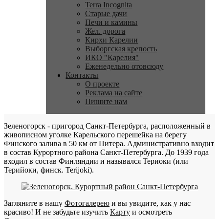
Terra Incognita
Старые дачи
Печи и камины
Жел. дорога
Кирхи Карелии
Выборгская крепость
ИКО "Карелия"
Еженедельно отовсюду
Контакты
О проекте
Реклама на сайте
Пишите нам
Зеленогорск - пригород Санкт-Петербурга, расположенный в
живописном уголке Карельского перешейка на берегу
Финского залива в 50 км от Питера. Административно входит
в состав Курортного района Санкт-Петербурга. До 1939 года
входил в состав Финляндии и назывался Териоки (или
Терийоки, финск. Terijoki).
Загляните в нашу
Фотогалерею
и вы увидите, как у нас
красиво! И не забудьте изучить
Карту
и осмотреть