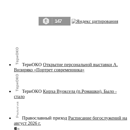
Да, мы память человечества, и поэтому мы в конце концов непременно
победим.» ― Рэй Брэдбери, 451° по Фаренгейту
147
© terijoki.spb.ru | terijoki.org 2000-2026 Использование материалов сайта в коммерческих целях без
письменного разрешения
администрации сайта
не допускается.
ТериОКО
Открытие персональной выставки А.
Визиряко «Портрет современника»
ТериОКО
Кирха Вуоксела (п.Ромашки). Было -
стало
Православный приход
Расписание богослужений на
август 2026 г.