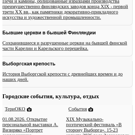
Печи и камины, облицованные изразцами производства
преимущественно финляндских заводов конца XIX - первой
трети XX вв., как памятники декоративно-прикладного
искусства и художественной промышленности.
Бывшие церкви в бывшей Финляндии
Сохранившиеся и разрушенные церкви на бывшей финской
части Карелии и Карельского перешейка.
Выборгская крепость
История Выборгской крепости с древнейших времен и до
наших дней.
Городские события, культура, отдых
ТериОКО
События
01.08.2026. Открытие
XIX Музыкально-
персональной выставки А.
поэтический фестиваль «В
Визиряко «Портрет
сторону Выборга». 15-23