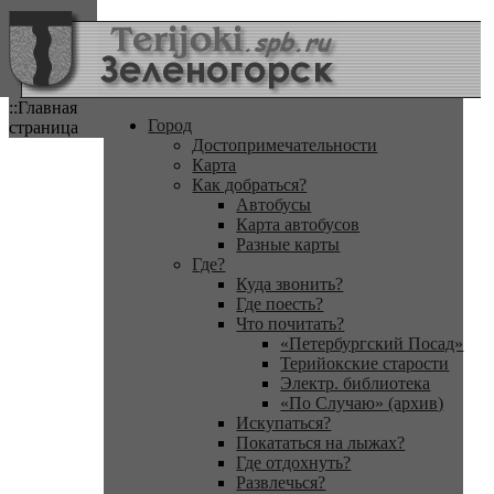
::Главная
Город
страница
Достопримечательности
Карта
Как добраться?
Автобусы
Карта автобусов
Разные карты
Где?
Куда звонить?
Где поесть?
Что почитать?
«Петербургский Посад»
Терийокские старости
Электр. библиотека
«По Случаю» (архив)
Искупаться?
Покататься на лыжах?
Где отдохнуть?
Развлечься?