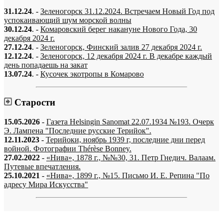
31.12.24
. -
Зеленогорск 31.12.2024. Встречаем Новый Год под
успокаивающий шум морской волны
30.12.24
. -
Комаровский берег накануне Нового Года, 30
декабря 2024 г.
27.12.24
. -
Зеленогорск, Финский залив 27 декабря 2024 г.
12.12.24
. -
Зеленогорск, 12 декабря 2024 г. В декабре каждый
день попадаешь на закат
13.07.24
. -
Кусочек экотропы в Комарово
Старости
15.05.2026
-
Газета Helsingin Sanomat 22.07.1934 №193. Очерк
Э. Лампена "Последние русские Терийок".
12.11.2023
-
Терийоки, ноябрь 1939 г, последние дни перед
войной. Фотографии Thérèse Bonney.
27.02.2022
-
«Нива», 1878 г., №№30, 31. Петр Гнедич. Валаам.
Путевые впечатления.
25.10.2021
-
«Нива», 1899 г., №15. Письмо И. Е. Репина "По
адресу Мира Искусства"
«…когда они спросят нас, что мы делаем, мы ответим: мы вспоминаем.