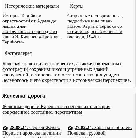
Исторические материалы
Карты
История Терийок и
Старинные и современные,
окрестностей от Адама до
подробные и не очень.
наших дней.
Новое: Карта г. Териоки со
Новое: Новые переводы из
схемой водоснабжения 1-й
книги Э. Кяхёнен «Прежние
очереди, 1945 г.
Терийоки»
Фотогалерея
Большая коллекция исторических, а также современных
фотографий сохранившихся и утраченных зданий,
сооружений, исторических мест, позволяющих увидеть
Зеленогорск и его окрестности в исторической перспективе.
Железная дорога
Железные дороги Карельского перешейка: история,
современное состояние, перспективы.
28.08.24
. Сергей Жевак.
27.02.24
. Забытый юбилей.
Первые паровозы на линии
Полвека грузовой