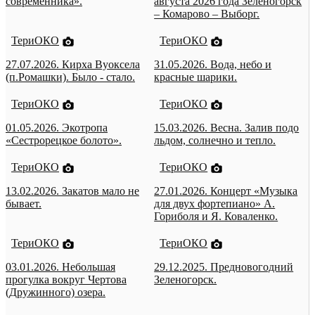
современника».
августа 2026 года Зеленогорск
– Комарово – Выборг.
ТериОКО
ТериОКО
27.07.2026. Кирха Вуоксела
31.05.2026. Вода, небо и
(п.Ромашки). Было - стало.
красные шарики.
ТериОКО
ТериОКО
01.05.2026. Экотропа
15.03.2026. Весна. Залив подо
«Сестрорецкое болото».
льдом, солнечно и тепло.
ТериОКО
ТериОКО
13.02.2026. Закатов мало не
27.01.2026. Концерт «Музыка
бывает.
для двух фортепиано» А.
Гориболя и Я. Коваленко.
ТериОКО
ТериОКО
03.01.2026. Небольшая
29.12.2025. Предновогодний
прогулка вокруг Чертова
Зеленогорск.
(Дружинного) озера.