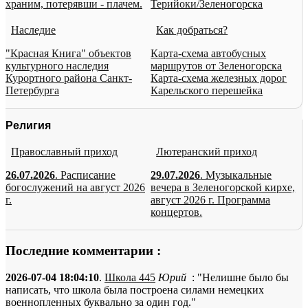
храним, потерявши - плачем.
Терийоки/Зеленогорска
Наследие
Как добраться?
"Красная Книга" объектов
Карта-схема автобусных
культурного наследия
маршрутов от Зеленогорска
Курортного района Санкт-
Карта-схема железных дорог
Петербурга
Карельского перешейка
Религия
Православный приход
Лютеранский приход
26.07.2026
. Расписание
29.07.2026
. Музыкальные
богослужений на август 2026
вечера в Зеленогорской кирхе,
г.
август 2026 г. Программа
концертов.
Последние комментарии :
2026-07-04 18:04:10
.
Школа 445
Юрий
: "Нелишне было бы
написать, что школа была построена силами немецких
военнопленных буквально за один год."