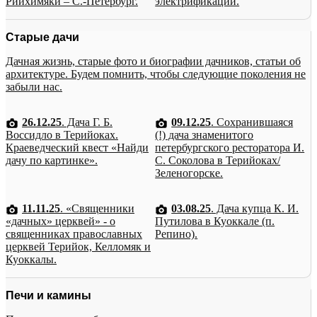
Рийхимяки – С.-Петербург.
электрификации.
Старые дачи
Дачная жизнь, старые фото и биографии дачников, статьи об
архитектуре. Будем помнить, чтобы следующие поколения не
забыли нас.
26.12.25
. Дача Г. Б.
09.12.25
. Сохранившаяся
Воссидло в Терийоках.
(!) дача знаменитого
Краеведческий квест «Найди
петербургского ресторатора И.
дачу по картинке».
С. Соколова в Терийоках/
Зеленогорске.
11.11.25
. «Священники
03.08.25
. Дача купца К. И.
«дачных» церквей» - о
Путилова в Куоккале (п.
священниках православных
Репино).
церквей Терийок, Келломяк и
Куоккалы.
Печи и камины