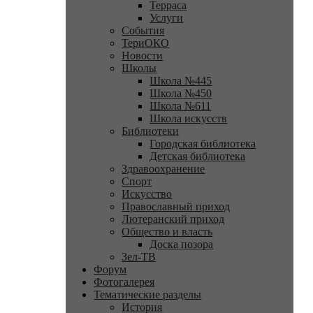
Терраса
Услуги
События
ТериОКО
Новости
Школы
Школа №445
Школа №450
Школа №611
Школа искусств
Библиотеки
Городская библиотека
Детская библиотека
Здравоохранение
Спорт
Искусство
Православный приход
Лютеранский приход
Общество и власть
Доска позора
Зел-ТВ
Форум
Фотогалерея
Тематические разделы
История