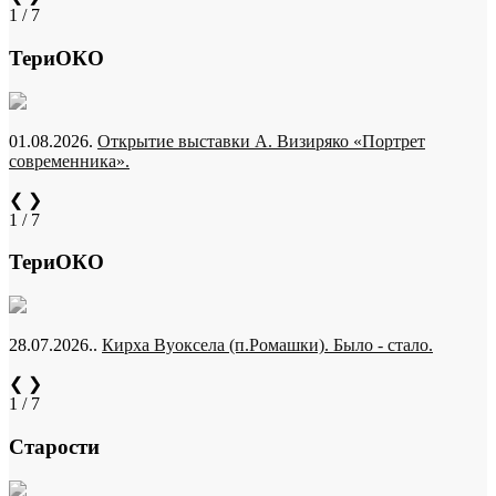
1 / 7
ТериОКО
01.08.2026.
Открытие выставки А. Визиряко «Портрет
современника».
❮
❯
1 / 7
ТериОКО
28.07.2026..
Кирха Вуоксела (п.Ромашки). Было - стало.
❮
❯
1 / 7
Старости