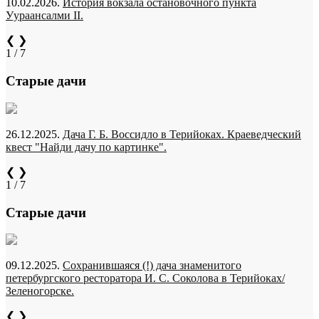
10.02.2026.
История вокзала остановочного пункта
Уураансалми II.
❮
❯
1 / 7
Старые дачи
26.12.2025.
Дача Г. Б. Воссидло в Терийоках. Краеведческий
квест "Найди дачу по картинке".
❮
❯
1 / 7
Старые дачи
09.12.2025.
Сохранившаяся (!) дача знаменитого
петербургского ресторатора И. С. Соколова в Терийоках/
Зеленогорске.
❮
❯