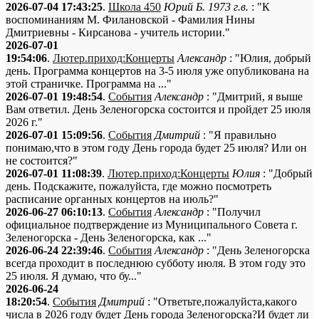
2026-07-04 17:43:25
.
Школа 450
Юрий Б. 1973 г.в.
: "К
воспоминаниям М. Филановской - Фамилия Нины
Дмитриевны - Кирсанова - учитель истории."
2026-07-01
19:54:06
.
Лютер.приход:Концерты
Александр
: "Юлия, добрый
день. Программа концертов на 3-5 июля уже опубликована на
этой страничке. Программа на ..."
2026-07-01 19:48:54
.
События
Александр
: "Дмитрий, я выше
Вам ответил. День Зеленогорска состоится и пройдет 25 июля
2026 г."
2026-07-01 15:09:56
.
События
Дмитрий
: "Я правильно
понимаю,что в этом году День города будет 25 июля? Или он
не состоится?"
2026-07-01 11:08:39
.
Лютер.приход:Концерты
Юлия
: "Добрый
день. Подскажите, пожалуйста, где можно посмотреть
расписание органных концертов на июль?"
2026-06-27 06:10:13
.
События
Александр
: "Получил
официальное подтверждение из Муниципального Совета г.
Зеленогорска - День Зеленогорска, как ..."
2026-06-24 22:39:46
.
События
Александр
: "День Зеленогорска
всегда проходит в последнюю субботу июля. В этом году это
25 июля. Я думаю, что бу..."
2026-06-24
18:20:54
.
События
Дмитрий
: "Ответьте,пожалуйста,какого
числа в 2026 году будет День города Зеленогорска?И будет ли