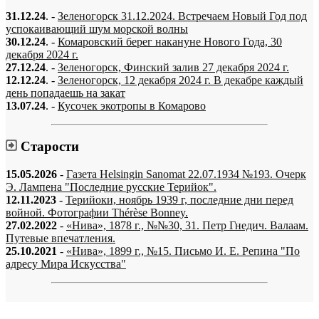
31.12.24
. -
Зеленогорск 31.12.2024. Встречаем Новый Год под
успокаивающий шум морской волны
30.12.24
. -
Комаровский берег накануне Нового Года, 30
декабря 2024 г.
27.12.24
. -
Зеленогорск, Финский залив 27 декабря 2024 г.
12.12.24
. -
Зеленогорск, 12 декабря 2024 г. В декабре каждый
день попадаешь на закат
13.07.24
. -
Кусочек экотропы в Комарово
Старости
15.05.2026
-
Газета Helsingin Sanomat 22.07.1934 №193. Очерк
Э. Лампена "Последние русские Терийок".
12.11.2023
-
Терийоки, ноябрь 1939 г, последние дни перед
войной. Фотографии Thérèse Bonney.
27.02.2022
-
«Нива», 1878 г., №№30, 31. Петр Гнедич. Валаам.
Путевые впечатления.
25.10.2021
-
«Нива», 1899 г., №15. Письмо И. Е. Репина "По
адресу Мира Искусства"
«…когда они спросят нас, что мы делаем, мы ответим: мы вспоминаем.