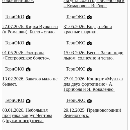
современника».
августа 2026 года Зеленогорск
– Комарово – Выборг.
ТериОКО
ТериОКО
27.07.2026. Кирха Вуоксела
31.05.2026. Вода, небо и
(п.Ромашки). Было - стало.
красные шарики.
ТериОКО
ТериОКО
01.05.2026. Экотропа
15.03.2026. Весна. Залив подо
«Сестрорецкое болото».
льдом, солнечно и тепло.
ТериОКО
ТериОКО
13.02.2026. Закатов мало не
27.01.2026. Концерт «Музыка
бывает.
для двух фортепиано» А.
Гориболя и Я. Коваленко.
ТериОКО
ТериОКО
03.01.2026. Небольшая
29.12.2025. Предновогодний
прогулка вокруг Чертова
Зеленогорск.
(Дружинного) озера.