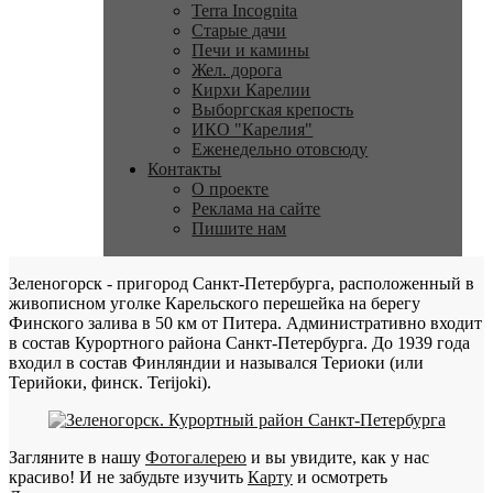
Terra Incognita
Старые дачи
Печи и камины
Жел. дорога
Кирхи Карелии
Выборгская крепость
ИКО "Карелия"
Еженедельно отовсюду
Контакты
О проекте
Реклама на сайте
Пишите нам
Зеленогорск - пригород Санкт-Петербурга, расположенный в
живописном уголке Карельского перешейка на берегу
Финского залива в 50 км от Питера. Административно входит
в состав Курортного района Санкт-Петербурга. До 1939 года
входил в состав Финляндии и назывался Териоки (или
Терийоки, финск. Terijoki).
Загляните в нашу
Фотогалерею
и вы увидите, как у нас
красиво! И не забудьте изучить
Карту
и осмотреть