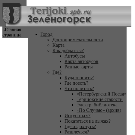
::Главная
Город
страница
Достопримечательности
Карта
Как добраться?
Автобусы
Карта автобусов
Разные карты
Где?
Куда звонить?
Где поесть?
Что почитать?
«Петербургский Посад»
Терийокские старости
Электр. библиотека
«По Случаю» (архив)
Искупаться?
Покататься на лыжах?
Где отдохнуть?
Развлечься?