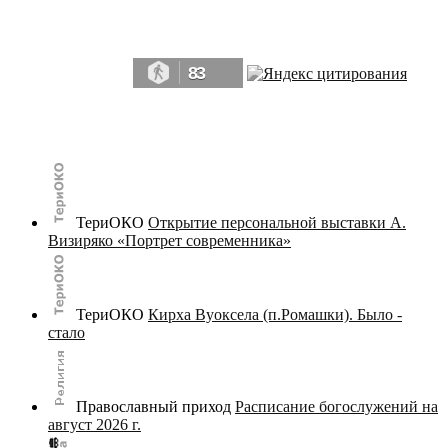
Да, мы память человечества, и поэтому мы в конце концов непременно
победим.» ― Рэй Брэдбери, 451° по Фаренгейту
83
© terijoki.spb.ru | terijoki.org 2000-2026 Использование материалов сайта в коммерческих целях без
письменного разрешения
администрации сайта
не допускается.
ТериОКО
Открытие персональной выставки А.
Визиряко «Портрет современника»
ТериОКО
Кирха Вуоксела (п.Ромашки). Было -
стало
Православный приход
Расписание богослужений на
август 2026 г.