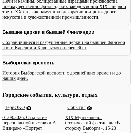
Печи и камины, облицованные изразцами производства
преимущественно финляндских заводов конца XIX - первой
трети XX вв., как памятники декоративно-прикладного
искусства и художественной промышленности.
Бывшие церкви в бывшей Финляндии
Сохранившиеся и разрушенные церкви на бывшей финской
части Карелии и Карельского перешейка.
Выборгская крепость
История Выборгской крепости с древнейших времен и до
наших дней.
Городские события, культура, отдых
ТериОКО
События
01.08.2026. Открытие
XIX Музыкально-
персональной выставки А.
поэтический фестиваль «В
Визиряко «Портрет
сторону Выборга». 15-23