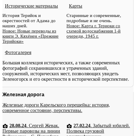
Исторические материалы
Карты
История Терийок и
Старинные и современные,
окрестностей от Адама до
подробные и не очень.
наших дней.
Новое: Карта г. Териоки со
Новое: Новые переводы из
схемой водоснабжения 1-й
книги Э. Кяхёнен «Прежние
очереди, 1945 г.
Терийоки»
Фотогалерея
Большая коллекция исторических, а также современных
фотографий сохранившихся и утраченных зданий,
сооружений, исторических мест, позволяющих увидеть
Зеленогорск и его окрестности в исторической перспективе.
Железная дорога
Железные дороги Карельского перешейка: история,
современное состояние, перспективы.
28.08.24
. Сергей Жевак.
27.02.24
. Забытый юбилей.
Первые паровозы на линии
Полвека грузовой