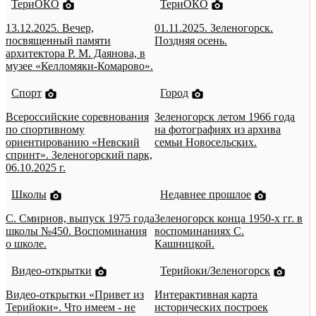
ТериОКО
ТериОКО
13.12.2025. Вечер,
01.11.2025. Зеленогорск.
посвященный памяти
Поздняя осень.
архитектора Р. М. Даянова, в
музее «Келломяки-Комарово».
Спорт
Город
Всероссийские соревнования
Зеленогорск летом 1966 года
по спортивному
на фотографиях из архива
ориентированию «Невский
семьи Новосельских.
спринт». Зеленогорский парк,
06.10.2025 г.
Школы
Недавнее прошлое
С. Смирнов, выпуск 1975 года
Зеленогорск конца 1950-х гг. в
школы №450. Воспоминания
воспоминаниях С.
о школе.
Кашницкой.
Видео-открытки
Терийоки/Зеленогорск
Видео-открытки «Привет из
Интерактивная карта
Терийоки». Что имеем - не
исторических построек