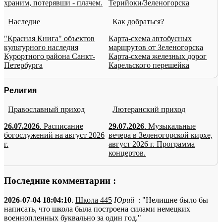
храним, потерявши - плачем.
Терийоки/Зеленогорска
Наследие
Как добраться?
"Красная Книга" объектов
Карта-схема автобусных
культурного наследия
маршрутов от Зеленогорска
Курортного района Санкт-
Карта-схема железных дорог
Петербурга
Карельского перешейка
Религия
Православный приход
Лютеранский приход
26.07.2026
. Расписание
29.07.2026
. Музыкальные
богослужений на август 2026
вечера в Зеленогорской кирхе,
г.
август 2026 г. Программа
концертов.
Последние комментарии :
2026-07-04 18:04:10
.
Школа 445
Юрий
: "Нелишне было бы
написать, что школа была построена силами немецких
военнопленных буквально за один год."