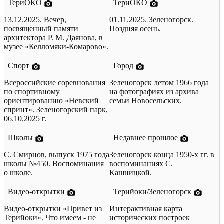
ТериОКО
ТериОКО
13.12.2025. Вечер,
01.11.2025. Зеленогорск.
посвященный памяти
Поздняя осень.
архитектора Р. М. Даянова, в
музее «Келломяки-Комарово».
Спорт
Город
Всероссийские соревнования
Зеленогорск летом 1966 года
по спортивному
на фотографиях из архива
ориентированию «Невский
семьи Новосельских.
спринт». Зеленогорский парк,
06.10.2025 г.
Школы
Недавнее прошлое
С. Смирнов, выпуск 1975 года
Зеленогорск конца 1950-х гг. в
школы №450. Воспоминания
воспоминаниях С.
о школе.
Кашницкой.
Видео-открытки
Терийоки/Зеленогорск
Видео-открытки «Привет из
Интерактивная карта
Терийоки». Что имеем - не
исторических построек