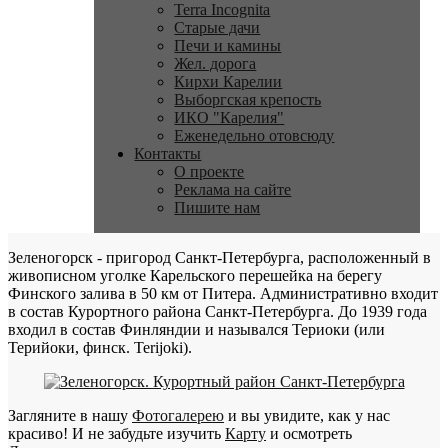
Terra Incognita
Старые дачи
Печи и камины
Жел. дорога
Кирхи Карелии
Выборгская крепость
ИКО "Карелия"
Еженедельно отовсюду
Контакты
О проекте
Реклама на сайте
Пишите нам
Зеленогорск - пригород Санкт-Петербурга, расположенный в
живописном уголке Карельского перешейка на берегу
Финского залива в 50 км от Питера. Административно входит
в состав Курортного района Санкт-Петербурга. До 1939 года
входил в состав Финляндии и назывался Териоки (или
Терийоки, финск. Terijoki).
Загляните в нашу
Фотогалерею
и вы увидите, как у нас
красиво! И не забудьте изучить
Карту
и осмотреть