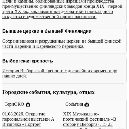
Печи и камины, облицованные изразцами производства
преимущественно финляндских заводов конца XIX - первой
трети XX вв., как памятники декоративно-прикладного
искусства и художественной промышленности.
Бывшие церкви в бывшей Финляндии
Сохранившиеся и разрушенные церкви на бывшей финской
части Карелии и Карельского перешейка.
Выборгская крепость
История Выборгской крепости с древнейших времен и до
наших дней.
Городские события, культура, отдых
ТериОКО
События
01.08.2026. Открытие
XIX Музыкально-
персональной выставки А.
поэтический фестиваль «В
Визиряко «Портрет
сторону Выборга». 15-23