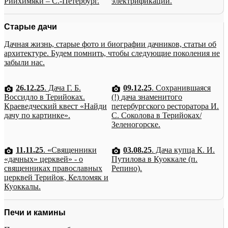
Рийхимяки – С.-Петербург.
электрификации.
Старые дачи
Дачная жизнь, старые фото и биографии дачников, статьи об
архитектуре. Будем помнить, чтобы следующие поколения не
забыли нас.
26.12.25
. Дача Г. Б.
09.12.25
. Сохранившаяся
Воссидло в Терийоках.
(!) дача знаменитого
Краеведческий квест «Найди
петербургского ресторатора И.
дачу по картинке».
С. Соколова в Терийоках/
Зеленогорске.
11.11.25
. «Священники
03.08.25
. Дача купца К. И.
«дачных» церквей» - о
Путилова в Куоккале (п.
священниках православных
Репино).
церквей Терийок, Келломяк и
Куоккалы.
Печи и камины