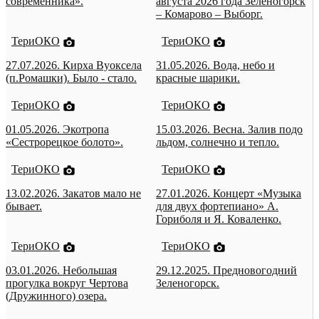
современника».
августа 2026 года Зеленогорск
– Комарово – Выборг.
ТериОКО
ТериОКО
27.07.2026. Кирха Вуоксела
31.05.2026. Вода, небо и
(п.Ромашки). Было - стало.
красные шарики.
ТериОКО
ТериОКО
01.05.2026. Экотропа
15.03.2026. Весна. Залив подо
«Сестрорецкое болото».
льдом, солнечно и тепло.
ТериОКО
ТериОКО
13.02.2026. Закатов мало не
27.01.2026. Концерт «Музыка
бывает.
для двух фортепиано» А.
Гориболя и Я. Коваленко.
ТериОКО
ТериОКО
03.01.2026. Небольшая
29.12.2025. Предновогодний
прогулка вокруг Чертова
Зеленогорск.
(Дружинного) озера.