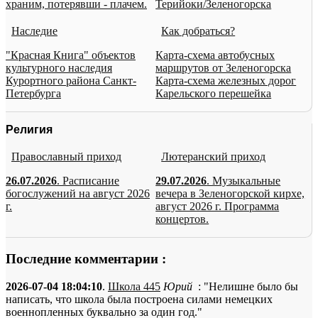
храним, потерявши - плачем.
Терийоки/Зеленогорска
Наследие
Как добраться?
"Красная Книга" объектов
Карта-схема автобусных
культурного наследия
маршрутов от Зеленогорска
Курортного района Санкт-
Карта-схема железных дорог
Петербурга
Карельского перешейка
Религия
Православный приход
Лютеранский приход
26.07.2026
. Расписание
29.07.2026
. Музыкальные
богослужений на август 2026
вечера в Зеленогорской кирхе,
г.
август 2026 г. Программа
концертов.
Последние комментарии :
2026-07-04 18:04:10
.
Школа 445
Юрий
: "Нелишне было бы
написать, что школа была построена силами немецких
военнопленных буквально за один год."