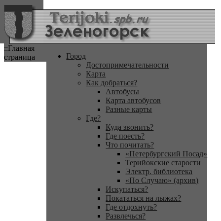
::Главная
Город
страница
Достопримечательности
Карта
Как добраться?
Автобусы
Карта автобусов
Разные карты
Где?
Куда звонить?
Где поесть?
Что почитать?
«Петербургский Посад»
Терийокские старости
Электр. библиотека
«По Случаю» (архив)
Искупаться?
Покататься на лыжах?
Где отдохнуть?
Развлечься?