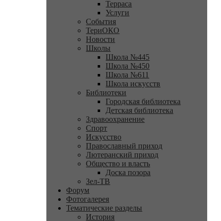
Терраса
Услуги
События
ТериОКО
Новости
Школы
Школа №445
Школа №450
Школа №611
Школа искусств
Библиотеки
Городская библиотека
Детская библиотека
Здравоохранение
Спорт
Искусство
Православный приход
Лютеранский приход
Общество и власть
Доска позора
Зел-ТВ
Форум
Фотогалерея
Тематические разделы
История