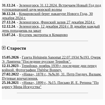
31.12.24
. -
Зеленогорск 31.12.2024. Встречаем Новый Год под
успокаивающий шум морской волны
30.12.24
. -
Комаровский берег накануне Нового Года, 30
декабря 2024 г.
27.12.24
. -
Зеленогорск, Финский залив 27 декабря 2024 г.
12.12.24
. -
Зеленогорск, 12 декабря 2024 г. В декабре каждый
день попадаешь на закат
13.07.24
. -
Кусочек экотропы в Комарово
Старости
15.05.2026
-
Газета Helsingin Sanomat 22.07.1934 №193. Очерк
Э. Лампена "Последние русские Терийок".
12.11.2023
-
Терийоки, ноябрь 1939 г, последние дни перед
войной. Фотографии Thérèse Bonney.
27.02.2022
-
«Нива», 1878 г., №№30, 31. Петр Гнедич. Валаам.
Путевые впечатления.
25.10.2021
-
«Нива», 1899 г., №15. Письмо И. Е. Репина "По
адресу Мира Искусства"
«…когда они спросят нас, что мы делаем, мы ответим: мы вспоминаем.