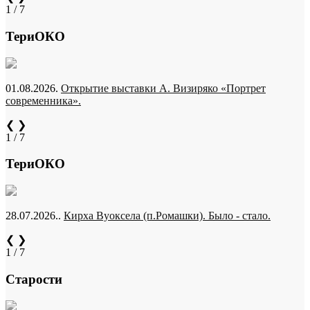
1 / 7
ТериОКО
01.08.2026.
Открытие выставки А. Визиряко «Портрет
современника».
❮
❯
1 / 7
ТериОКО
28.07.2026..
Кирха Вуоксела (п.Ромашки). Было - стало.
❮
❯
1 / 7
Старости