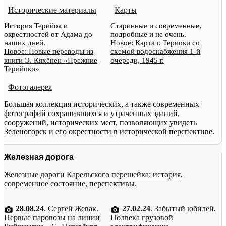
Исторические материалы
Карты
История Терийок и
Старинные и современные,
окрестностей от Адама до
подробные и не очень.
наших дней.
Новое: Карта г. Териоки со
Новое: Новые переводы из
схемой водоснабжения 1-й
книги Э. Кяхёнен «Прежние
очереди, 1945 г.
Терийоки»
Фотогалерея
Большая коллекция исторических, а также современных
фотографий сохранившихся и утраченных зданий,
сооружений, исторических мест, позволяющих увидеть
Зеленогорск и его окрестности в исторической перспективе.
Железная дорога
Железные дороги Карельского перешейка: история,
современное состояние, перспективы.
28.08.24
. Сергей Жевак.
27.02.24
. Забытый юбилей.
Первые паровозы на линии
Полвека грузовой