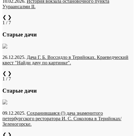
10.02.2026.
История вокзала остановочного пункта
Уураансалми II.
❮
❯
1 / 7
Старые дачи
26.12.2025.
Дача Г. Б. Воссидло в Терийоках. Краеведческий
квест "Найди дачу по картинке".
❮
❯
1 / 7
Старые дачи
09.12.2025.
Сохранившаяся (!) дача знаменитого
петербургского ресторатора И. С. Соколова в Терийоках/
Зеленогорске.
❮
❯