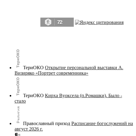
Да, мы память человечества, и поэтому мы в конце концов непременно
победим.» ― Рэй Брэдбери, 451° по Фаренгейту
72
© terijoki.spb.ru | terijoki.org 2000-2026 Использование материалов сайта в коммерческих целях без
письменного разрешения
администрации сайта
не допускается.
ТериОКО
Открытие персональной выставки А.
Визиряко «Портрет современника»
ТериОКО
Кирха Вуоксела (п.Ромашки). Было -
стало
Православный приход
Расписание богослужений на
август 2026 г.