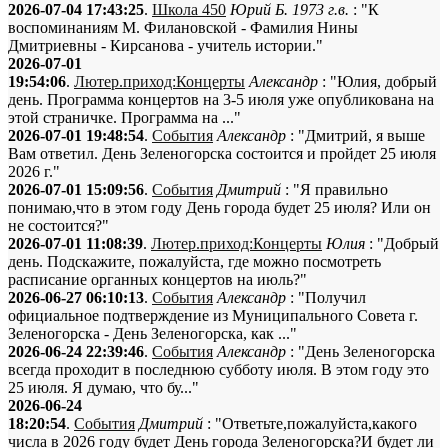
2026-07-04 17:43:25
.
Школа 450
Юрий Б. 1973 г.в.
: "К
воспоминаниям М. Филановской - Фамилия Нины
Дмитриевны - Кирсанова - учитель истории."
2026-07-01
19:54:06
.
Лютер.приход:Концерты
Александр
: "Юлия, добрый
день. Программа концертов на 3-5 июля уже опубликована на
этой страничке. Программа на ..."
2026-07-01 19:48:54
.
События
Александр
: "Дмитрий, я выше
Вам ответил. День Зеленогорска состоится и пройдет 25 июля
2026 г."
2026-07-01 15:09:56
.
События
Дмитрий
: "Я правильно
понимаю,что в этом году День города будет 25 июля? Или он
не состоится?"
2026-07-01 11:08:39
.
Лютер.приход:Концерты
Юлия
: "Добрый
день. Подскажите, пожалуйста, где можно посмотреть
расписание органных концертов на июль?"
2026-06-27 06:10:13
.
События
Александр
: "Получил
официальное подтверждение из Муниципального Совета г.
Зеленогорска - День Зеленогорска, как ..."
2026-06-24 22:39:46
.
События
Александр
: "День Зеленогорска
всегда проходит в последнюю субботу июля. В этом году это
25 июля. Я думаю, что бу..."
2026-06-24
18:20:54
.
События
Дмитрий
: "Ответьте,пожалуйста,какого
числа в 2026 году будет День города Зеленогорска?И будет ли