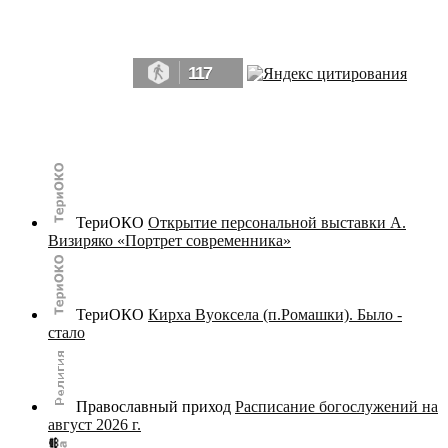
Да, мы память человечества, и поэтому мы в конце концов непременно
победим.» ― Рэй Брэдбери, 451° по Фаренгейту
117
© terijoki.spb.ru | terijoki.org 2000-2026 Использование материалов сайта в коммерческих целях без
письменного разрешения
администрации сайта
не допускается.
ТериОКО
Открытие персональной выставки А.
Визиряко «Портрет современника»
ТериОКО
Кирха Вуоксела (п.Ромашки). Было -
стало
Православный приход
Расписание богослужений на
август 2026 г.