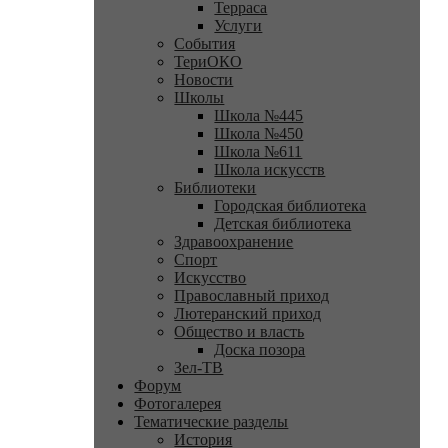
Терраса
Услуги
События
ТериОКО
Новости
Школы
Школа №445
Школа №450
Школа №611
Школа искусств
Библиотеки
Городская библиотека
Детская библиотека
Здравоохранение
Спорт
Искусство
Православный приход
Лютеранский приход
Общество и власть
Доска позора
Зел-ТВ
Форум
Фотогалерея
Тематические разделы
История