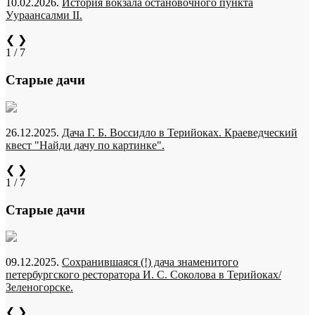
10.02.2026.
История вокзала остановочного пункта
Уураансалми II.
❮
❯
1 / 7
Старые дачи
26.12.2025.
Дача Г. Б. Воссидло в Терийоках. Краеведческий
квест "Найди дачу по картинке".
❮
❯
1 / 7
Старые дачи
09.12.2025.
Сохранившаяся (!) дача знаменитого
петербургского ресторатора И. С. Соколова в Терийоках/
Зеленогорске.
❮
❯