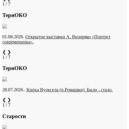
1 / 7
ТериОКО
01.08.2026.
Открытие выставки А. Визиряко «Портрет
современника».
❮
❯
1 / 7
ТериОКО
28.07.2026..
Кирха Вуоксела (п.Ромашки). Было - стало.
❮
❯
1 / 7
Старости