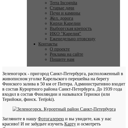
Terra Incognita
Старые дачи
Печи и камины
Жел. дорога
Кирхи Карелии
Выборгская крепость
ИКО "Карелия"
Еженедельно отовсюду
Контакты
О проекте
Реклама на сайте
Пишите нам
Зеленогорск - пригород Санкт-Петербурга, расположенный в
живописном уголке Карельского перешейка на берегу
Финского залива в 50 км от Питера. Административно входит
в состав Курортного района Санкт-Петербурга. До 1939 года
входил в состав Финляндии и назывался Териоки (или
Терийоки, финск. Terijoki).
Загляните в нашу
Фотогалерею
и вы увидите, как у нас
красиво! И не забудьте изучить
Карту
и осмотреть