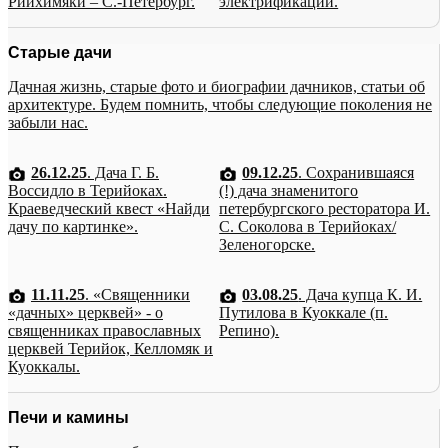
Рийхимяки – С.-Петербург.
электрификации.
Старые дачи
Дачная жизнь, старые фото и биографии дачников, статьи об
архитектуре. Будем помнить, чтобы следующие поколения не
забыли нас.
26.12.25
. Дача Г. Б.
09.12.25
. Сохранившаяся
Воссидло в Терийоках.
(!) дача знаменитого
Краеведческий квест «Найди
петербургского ресторатора И.
дачу по картинке».
С. Соколова в Терийоках/
Зеленогорске.
11.11.25
. «Священники
03.08.25
. Дача купца К. И.
«дачных» церквей» - о
Путилова в Куоккале (п.
священниках православных
Репино).
церквей Терийок, Келломяк и
Куоккалы.
Печи и камины