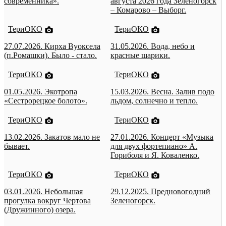
современника».
августа 2026 года Зеленогорск
– Комарово – Выборг.
ТериОКО
ТериОКО
27.07.2026. Кирха Вуоксела
31.05.2026. Вода, небо и
(п.Ромашки). Было - стало.
красные шарики.
ТериОКО
ТериОКО
01.05.2026. Экотропа
15.03.2026. Весна. Залив подо
«Сестрорецкое болото».
льдом, солнечно и тепло.
ТериОКО
ТериОКО
13.02.2026. Закатов мало не
27.01.2026. Концерт «Музыка
бывает.
для двух фортепиано» А.
Гориболя и Я. Коваленко.
ТериОКО
ТериОКО
03.01.2026. Небольшая
29.12.2025. Предновогодний
прогулка вокруг Чертова
Зеленогорск.
(Дружинного) озера.