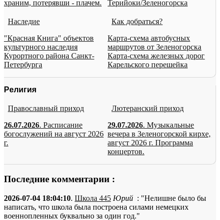
храним, потерявши - плачем.
Терийоки/Зеленогорска
Наследие
Как добраться?
"Красная Книга" объектов
Карта-схема автобусных
культурного наследия
маршрутов от Зеленогорска
Курортного района Санкт-
Карта-схема железных дорог
Петербурга
Карельского перешейка
Религия
Православный приход
Лютеранский приход
26.07.2026
. Расписание
29.07.2026
. Музыкальные
богослужений на август 2026
вечера в Зеленогорской кирхе,
г.
август 2026 г. Программа
концертов.
Последние комментарии :
2026-07-04 18:04:10
.
Школа 445
Юрий
: "Нелишне было бы
написать, что школа была построена силами немецких
военнопленных буквально за один год."