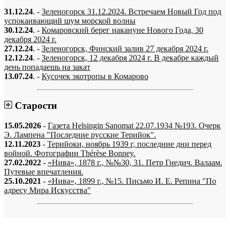
31.12.24
. -
Зеленогорск 31.12.2024. Встречаем Новый Год под
успокаивающий шум морской волны
30.12.24
. -
Комаровский берег накануне Нового Года, 30
декабря 2024 г.
27.12.24
. -
Зеленогорск, Финский залив 27 декабря 2024 г.
12.12.24
. -
Зеленогорск, 12 декабря 2024 г. В декабре каждый
день попадаешь на закат
13.07.24
. -
Кусочек экотропы в Комарово
Старости
15.05.2026
-
Газета Helsingin Sanomat 22.07.1934 №193. Очерк
Э. Лампена "Последние русские Терийок".
12.11.2023
-
Терийоки, ноябрь 1939 г, последние дни перед
войной. Фотографии Thérèse Bonney.
27.02.2022
-
«Нива», 1878 г., №№30, 31. Петр Гнедич. Валаам.
Путевые впечатления.
25.10.2021
-
«Нива», 1899 г., №15. Письмо И. Е. Репина "По
адресу Мира Искусства"
«…когда они спросят нас, что мы делаем, мы ответим: мы вспоминаем.