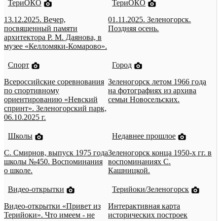
ТериОКО
ТериОКО
13.12.2025. Вечер,
01.11.2025. Зеленогорск.
посвященный памяти
Поздняя осень.
архитектора Р. М. Даянова, в
музее «Келломяки-Комарово».
Спорт
Город
Всероссийские соревнования
Зеленогорск летом 1966 года
по спортивному
на фотографиях из архива
ориентированию «Невский
семьи Новосельских.
спринт». Зеленогорский парк,
06.10.2025 г.
Школы
Недавнее прошлое
С. Смирнов, выпуск 1975 года
Зеленогорск конца 1950-х гг. в
школы №450. Воспоминания
воспоминаниях С.
о школе.
Кашницкой.
Видео-открытки
Терийоки/Зеленогорск
Видео-открытки «Привет из
Интерактивная карта
Терийоки». Что имеем - не
исторических построек