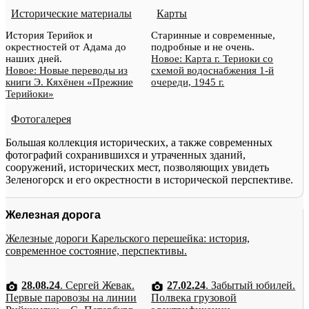
Исторические материалы
Карты
История Терийок и
Старинные и современные,
окрестностей от Адама до
подробные и не очень.
наших дней.
Новое: Карта г. Териоки со
Новое: Новые переводы из
схемой водоснабжения 1-й
книги Э. Кяхёнен «Прежние
очереди, 1945 г.
Терийоки»
Фотогалерея
Большая коллекция исторических, а также современных
фотографий сохранившихся и утраченных зданий,
сооружений, исторических мест, позволяющих увидеть
Зеленогорск и его окрестности в исторической перспективе.
Железная дорога
Железные дороги Карельского перешейка: история,
современное состояние, перспективы.
28.08.24
. Сергей Жевак.
27.02.24
. Забытый юбилей.
Первые паровозы на линии
Полвека грузовой