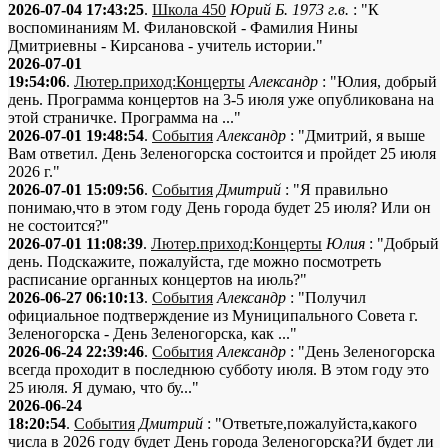
2026-07-04 17:43:25
.
Школа 450
Юрий Б. 1973 г.в.
: "К
воспоминаниям М. Филановской - Фамилия Нины
Дмитриевны - Кирсанова - учитель истории."
2026-07-01
19:54:06
.
Лютер.приход:Концерты
Александр
: "Юлия, добрый
день. Программа концертов на 3-5 июля уже опубликована на
этой страничке. Программа на ..."
2026-07-01 19:48:54
.
События
Александр
: "Дмитрий, я выше
Вам ответил. День Зеленогорска состоится и пройдет 25 июля
2026 г."
2026-07-01 15:09:56
.
События
Дмитрий
: "Я правильно
понимаю,что в этом году День города будет 25 июля? Или он
не состоится?"
2026-07-01 11:08:39
.
Лютер.приход:Концерты
Юлия
: "Добрый
день. Подскажите, пожалуйста, где можно посмотреть
расписание органных концертов на июль?"
2026-06-27 06:10:13
.
События
Александр
: "Получил
официальное подтверждение из Муниципального Совета г.
Зеленогорска - День Зеленогорска, как ..."
2026-06-24 22:39:46
.
События
Александр
: "День Зеленогорска
всегда проходит в последнюю субботу июля. В этом году это
25 июля. Я думаю, что бу..."
2026-06-24
18:20:54
.
События
Дмитрий
: "Ответьте,пожалуйста,какого
числа в 2026 году будет День города Зеленогорска?И будет ли