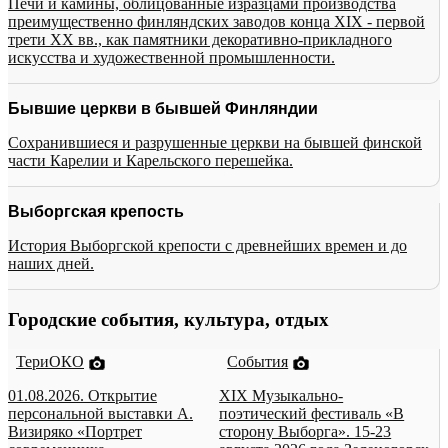
Печи и камины, облицованные изразцами производства
преимущественно финляндских заводов конца XIX - первой
трети XX вв., как памятники декоративно-прикладного
искусства и художественной промышленности.
Бывшие церкви в бывшей Финляндии
Сохранившиеся и разрушенные церкви на бывшей финской
части Карелии и Карельского перешейка.
Выборгская крепость
История Выборгской крепости с древнейших времен и до
наших дней.
Городские события, культура, отдых
ТериОКО
События
01.08.2026. Открытие
XIX Музыкально-
персональной выставки А.
поэтический фестиваль «В
Визиряко «Портрет
сторону Выборга». 15-23