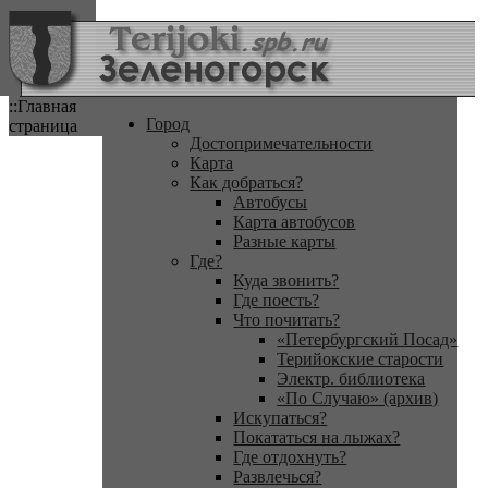
::Главная
Город
страница
Достопримечательности
Карта
Как добраться?
Автобусы
Карта автобусов
Разные карты
Где?
Куда звонить?
Где поесть?
Что почитать?
«Петербургский Посад»
Терийокские старости
Электр. библиотека
«По Случаю» (архив)
Искупаться?
Покататься на лыжах?
Где отдохнуть?
Развлечься?