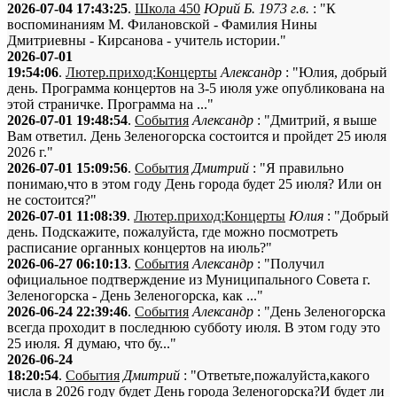
2026-07-04 17:43:25
.
Школа 450
Юрий Б. 1973 г.в.
: "К
воспоминаниям М. Филановской - Фамилия Нины
Дмитриевны - Кирсанова - учитель истории."
2026-07-01
19:54:06
.
Лютер.приход:Концерты
Александр
: "Юлия, добрый
день. Программа концертов на 3-5 июля уже опубликована на
этой страничке. Программа на ..."
2026-07-01 19:48:54
.
События
Александр
: "Дмитрий, я выше
Вам ответил. День Зеленогорска состоится и пройдет 25 июля
2026 г."
2026-07-01 15:09:56
.
События
Дмитрий
: "Я правильно
понимаю,что в этом году День города будет 25 июля? Или он
не состоится?"
2026-07-01 11:08:39
.
Лютер.приход:Концерты
Юлия
: "Добрый
день. Подскажите, пожалуйста, где можно посмотреть
расписание органных концертов на июль?"
2026-06-27 06:10:13
.
События
Александр
: "Получил
официальное подтверждение из Муниципального Совета г.
Зеленогорска - День Зеленогорска, как ..."
2026-06-24 22:39:46
.
События
Александр
: "День Зеленогорска
всегда проходит в последнюю субботу июля. В этом году это
25 июля. Я думаю, что бу..."
2026-06-24
18:20:54
.
События
Дмитрий
: "Ответьте,пожалуйста,какого
числа в 2026 году будет День города Зеленогорска?И будет ли