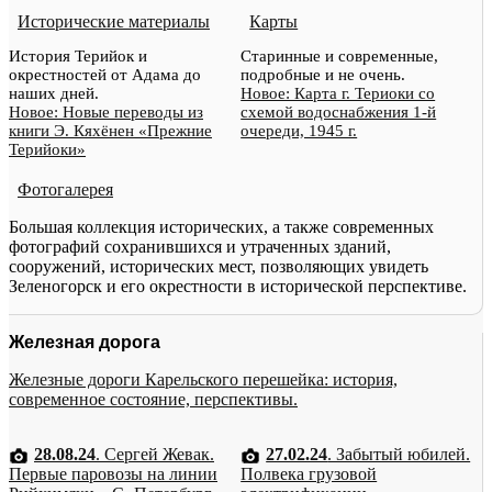
Исторические материалы
Карты
История Терийок и
Старинные и современные,
окрестностей от Адама до
подробные и не очень.
наших дней.
Новое: Карта г. Териоки со
Новое: Новые переводы из
схемой водоснабжения 1-й
книги Э. Кяхёнен «Прежние
очереди, 1945 г.
Терийоки»
Фотогалерея
Большая коллекция исторических, а также современных
фотографий сохранившихся и утраченных зданий,
сооружений, исторических мест, позволяющих увидеть
Зеленогорск и его окрестности в исторической перспективе.
Железная дорога
Железные дороги Карельского перешейка: история,
современное состояние, перспективы.
28.08.24
. Сергей Жевак.
27.02.24
. Забытый юбилей.
Первые паровозы на линии
Полвека грузовой