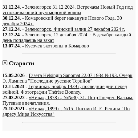
31.12.24
. -
Зеленогорск 31.12.2024. Встречаем Новый Год под
успокаивающий шум морской волны
30.12.24
. -
Комаровский берег накануне Нового Года, 30
декабря 2024 г.
27.12.24
. -
Зеленогорск, Финский залив 27 декабря 2024 г.
12.12.24
. -
Зеленогорск, 12 декабря 2024 г. В декабре каждый
день попадаешь на закат
13.07.24
. -
Кусочек экотропы в Комарово
Старости
15.05.2026
-
Газета Helsingin Sanomat 22.07.1934 №193. Очерк
Э. Лампена "Последние русские Терийок".
12.11.2023
-
Терийоки, ноябрь 1939 г, последние дни перед
войной. Фотографии Thérèse Bonney.
27.02.2022
-
«Нива», 1878 г., №№30, 31. Петр Гнедич. Валаам.
Путевые впечатления.
25.10.2021
-
«Нива», 1899 г., №15. Письмо И. Е. Репина "По
адресу Мира Искусства"
«…когда они спросят нас, что мы делаем, мы ответим: мы вспоминаем.