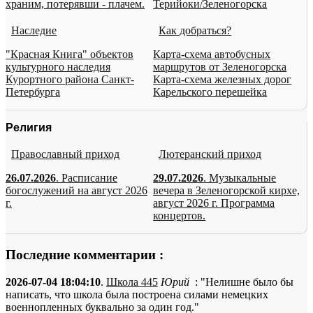
храним, потерявши - плачем.
Терийоки/Зеленогорска
Наследие
Как добраться?
"Красная Книга" объектов
Карта-схема автобусных
культурного наследия
маршрутов от Зеленогорска
Курортного района Санкт-
Карта-схема железных дорог
Петербурга
Карельского перешейка
Религия
Православный приход
Лютеранский приход
26.07.2026
. Расписание
29.07.2026
. Музыкальные
богослужений на август 2026
вечера в Зеленогорской кирхе,
г.
август 2026 г. Программа
концертов.
Последние комментарии :
2026-07-04 18:04:10
.
Школа 445
Юрий
: "Нелишне было бы
написать, что школа была построена силами немецких
военнопленных буквально за один год."