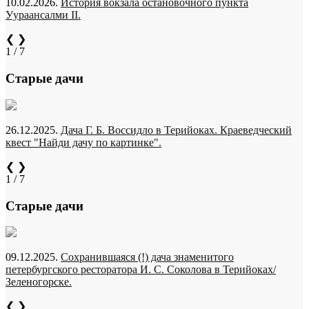
10.02.2026.
История вокзала остановочного пункта
Уураансалми II.
❮
❯
1 / 7
Старые дачи
26.12.2025.
Дача Г. Б. Воссидло в Терийоках. Краеведческий
квест "Найди дачу по картинке".
❮
❯
1 / 7
Старые дачи
09.12.2025.
Сохранившаяся (!) дача знаменитого
петербургского ресторатора И. С. Соколова в Терийоках/
Зеленогорске.
❮
❯