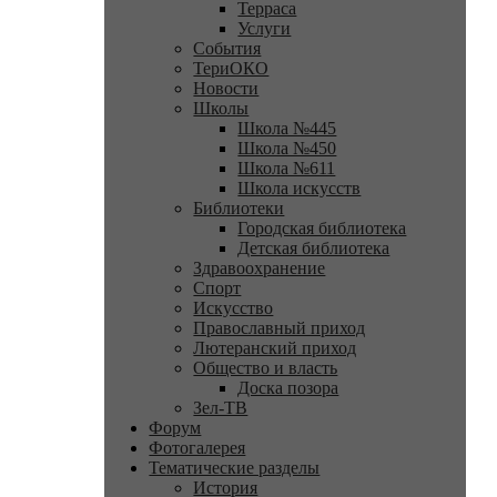
Терраса
Услуги
События
ТериОКО
Новости
Школы
Школа №445
Школа №450
Школа №611
Школа искусств
Библиотеки
Городская библиотека
Детская библиотека
Здравоохранение
Спорт
Искусство
Православный приход
Лютеранский приход
Общество и власть
Доска позора
Зел-ТВ
Форум
Фотогалерея
Тематические разделы
История