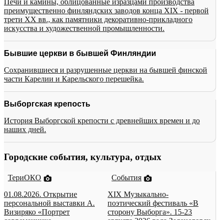
Печи и камины, облицованные изразцами производства
преимущественно финляндских заводов конца XIX - первой
трети XX вв., как памятники декоративно-прикладного
искусства и художественной промышленности.
Бывшие церкви в бывшей Финляндии
Сохранившиеся и разрушенные церкви на бывшей финской
части Карелии и Карельского перешейка.
Выборгская крепость
История Выборгской крепости с древнейших времен и до
наших дней.
Городские события, культура, отдых
ТериОКО
События
01.08.2026. Открытие
XIX Музыкально-
персональной выставки А.
поэтический фестиваль «В
Визиряко «Портрет
сторону Выборга». 15-23