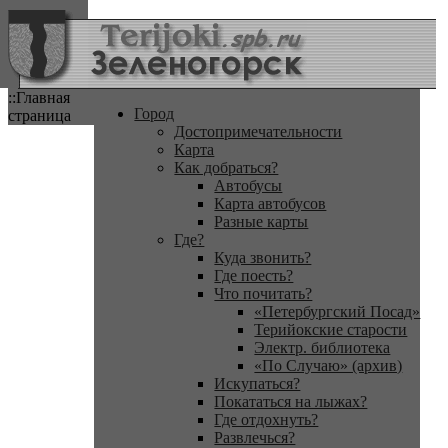
::Главная
Город
страница
Достопримечательности
Карта
Как добраться?
Автобусы
Карта автобусов
Разные карты
Где?
Куда звонить?
Где поесть?
Что почитать?
«Петербургский Посад»
Терийокские старости
Электр. библиотека
«По Случаю» (архив)
Искупаться?
Покататься на лыжах?
Где отдохнуть?
Развлечься?