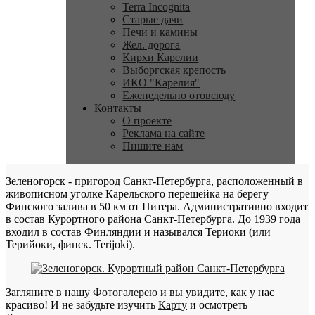
Terra Incognita
Старые дачи
Печи и камины
Жел. дорога
Кирхи Карелии
Выборгская крепость
ИКО "Карелия"
Еженедельно отовсюду
Контакты
О проекте
Реклама на сайте
Пишите нам
Зеленогорск - пригород Санкт-Петербурга, расположенный в
живописном уголке Карельского перешейка на берегу
Финского залива в 50 км от Питера. Административно входит
в состав Курортного района Санкт-Петербурга. До 1939 года
входил в состав Финляндии и назывался Териоки (или
Терийоки, финск. Terijoki).
Загляните в нашу
Фотогалерею
и вы увидите, как у нас
красиво! И не забудьте изучить
Карту
и осмотреть