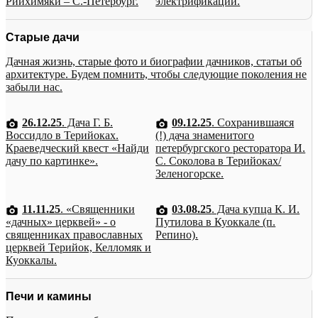
Рийхимяки – С.-Петербург.
электрификации.
Старые дачи
Дачная жизнь, старые фото и биографии дачников, статьи об
архитектуре. Будем помнить, чтобы следующие поколения не
забыли нас.
26.12.25
. Дача Г. Б.
09.12.25
. Сохранившаяся
Воссидло в Терийоках.
(!) дача знаменитого
Краеведческий квест «Найди
петербургского ресторатора И.
дачу по картинке».
С. Соколова в Терийоках/
Зеленогорске.
11.11.25
. «Священники
03.08.25
. Дача купца К. И.
«дачных» церквей» - о
Путилова в Куоккале (п.
священниках православных
Репино).
церквей Терийок, Келломяк и
Куоккалы.
Печи и камины