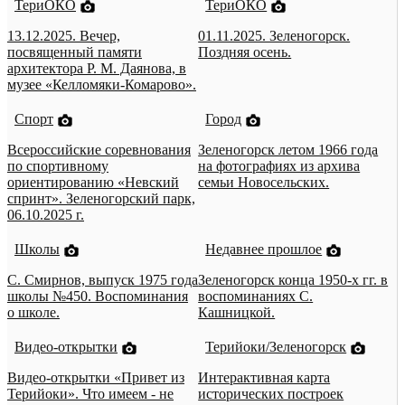
ТериОКО
ТериОКО
13.12.2025. Вечер,
01.11.2025. Зеленогорск.
посвященный памяти
Поздняя осень.
архитектора Р. М. Даянова, в
музее «Келломяки-Комарово».
Спорт
Город
Всероссийские соревнования
Зеленогорск летом 1966 года
по спортивному
на фотографиях из архива
ориентированию «Невский
семьи Новосельских.
спринт». Зеленогорский парк,
06.10.2025 г.
Школы
Недавнее прошлое
С. Смирнов, выпуск 1975 года
Зеленогорск конца 1950-х гг. в
школы №450. Воспоминания
воспоминаниях С.
о школе.
Кашницкой.
Видео-открытки
Терийоки/Зеленогорск
Видео-открытки «Привет из
Интерактивная карта
Терийоки». Что имеем - не
исторических построек