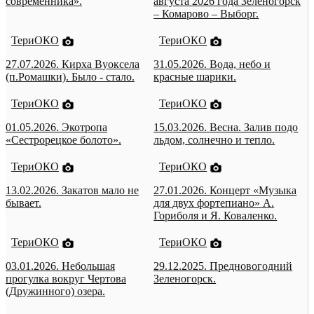
современника».
августа 2026 года Зеленогорск
– Комарово – Выборг.
ТериОКО
ТериОКО
27.07.2026. Кирха Вуоксела
31.05.2026. Вода, небо и
(п.Ромашки). Было - стало.
красные шарики.
ТериОКО
ТериОКО
01.05.2026. Экотропа
15.03.2026. Весна. Залив подо
«Сестрорецкое болото».
льдом, солнечно и тепло.
ТериОКО
ТериОКО
13.02.2026. Закатов мало не
27.01.2026. Концерт «Музыка
бывает.
для двух фортепиано» А.
Гориболя и Я. Коваленко.
ТериОКО
ТериОКО
03.01.2026. Небольшая
29.12.2025. Предновогодний
прогулка вокруг Чертова
Зеленогорск.
(Дружинного) озера.