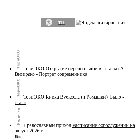
Да, мы память человечества, и поэтому мы в конце концов непременно
победим.» ― Рэй Брэдбери, 451° по Фаренгейту
111
© terijoki.spb.ru | terijoki.org 2000-2026 Использование материалов сайта в коммерческих целях без
письменного разрешения
администрации сайта
не допускается.
ТериОКО
Открытие персональной выставки А.
Визиряко «Портрет современника»
ТериОКО
Кирха Вуоксела (п.Ромашки). Было -
стало
Православный приход
Расписание богослужений на
август 2026 г.