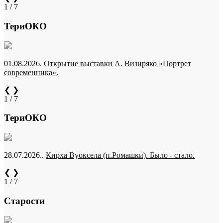
1 / 7
ТериОКО
01.08.2026.
Открытие выставки А. Визиряко «Портрет
современника».
❮
❯
1 / 7
ТериОКО
28.07.2026..
Кирха Вуоксела (п.Ромашки). Было - стало.
❮
❯
1 / 7
Старости