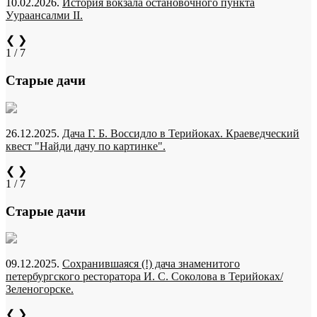
10.02.2026.
История вокзала остановочного пункта
Уураансалми II.
❮
❯
1 / 7
Старые дачи
26.12.2025.
Дача Г. Б. Воссидло в Терийоках. Краеведческий
квест "Найди дачу по картинке".
❮
❯
1 / 7
Старые дачи
09.12.2025.
Сохранившаяся (!) дача знаменитого
петербургского ресторатора И. С. Соколова в Терийоках/
Зеленогорске.
❮
❯