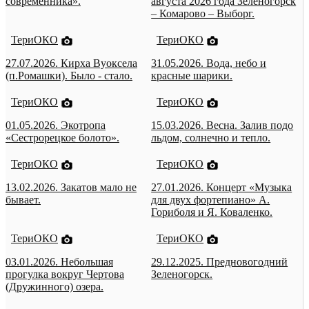
современника».
августа 2026 года Зеленогорск
– Комарово – Выборг.
ТериОКО
ТериОКО
27.07.2026. Кирха Вуоксела
31.05.2026. Вода, небо и
(п.Ромашки). Было - стало.
красные шарики.
ТериОКО
ТериОКО
01.05.2026. Экотропа
15.03.2026. Весна. Залив подо
«Сестрорецкое болото».
льдом, солнечно и тепло.
ТериОКО
ТериОКО
13.02.2026. Закатов мало не
27.01.2026. Концерт «Музыка
бывает.
для двух фортепиано» А.
Гориболя и Я. Коваленко.
ТериОКО
ТериОКО
03.01.2026. Небольшая
29.12.2025. Предновогодний
прогулка вокруг Чертова
Зеленогорск.
(Дружинного) озера.