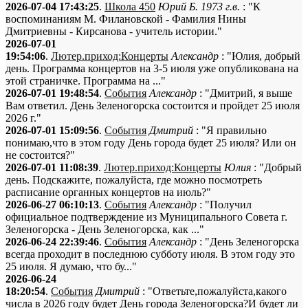
2026-07-04 17:43:25
.
Школа 450
Юрий Б. 1973 г.в.
: "К
воспоминаниям М. Филановской - Фамилия Нины
Дмитриевны - Кирсанова - учитель истории."
2026-07-01
19:54:06
.
Лютер.приход:Концерты
Александр
: "Юлия, добрый
день. Программа концертов на 3-5 июля уже опубликована на
этой страничке. Программа на ..."
2026-07-01 19:48:54
.
События
Александр
: "Дмитрий, я выше
Вам ответил. День Зеленогорска состоится и пройдет 25 июля
2026 г."
2026-07-01 15:09:56
.
События
Дмитрий
: "Я правильно
понимаю,что в этом году День города будет 25 июля? Или он
не состоится?"
2026-07-01 11:08:39
.
Лютер.приход:Концерты
Юлия
: "Добрый
день. Подскажите, пожалуйста, где можно посмотреть
расписание органных концертов на июль?"
2026-06-27 06:10:13
.
События
Александр
: "Получил
официальное подтверждение из Муниципального Совета г.
Зеленогорска - День Зеленогорска, как ..."
2026-06-24 22:39:46
.
События
Александр
: "День Зеленогорска
всегда проходит в последнюю субботу июля. В этом году это
25 июля. Я думаю, что бу..."
2026-06-24
18:20:54
.
События
Дмитрий
: "Ответьте,пожалуйста,какого
числа в 2026 году будет День города Зеленогорска?И будет ли