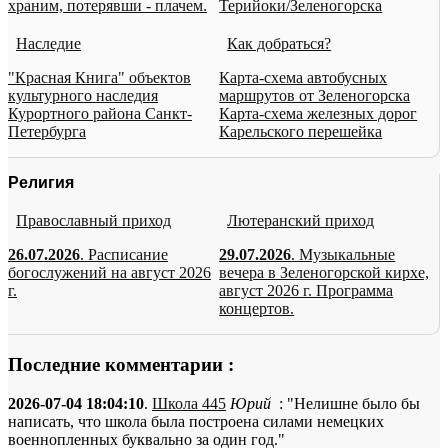
храним, потерявши - плачем.
Терийоки/Зеленогорска
Наследие
Как добраться?
"Красная Книга" объектов
Карта-схема автобусных
культурного наследия
маршрутов от Зеленогорска
Курортного района Санкт-
Карта-схема железных дорог
Петербурга
Карельского перешейка
Религия
Православный приход
Лютеранский приход
26.07.2026
. Расписание
29.07.2026
. Музыкальные
богослужений на август 2026
вечера в Зеленогорской кирхе,
г.
август 2026 г. Программа
концертов.
Последние комментарии :
2026-07-04 18:04:10
.
Школа 445
Юрий
: "Нелишне было бы
написать, что школа была построена силами немецких
военнопленных буквально за один год."