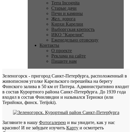
Terra Incognita
Старые дачи
Печи и камины
Жел. дорога
Кирхи Карелии
Выборгская крепость
ИКО "Карелия"
Еженедельно отовсюду
Контакты
О проекте
Реклама на сайте
Пишите нам
Зеленогорск - пригород Санкт-Петербурга, расположенный в
живописном уголке Карельского перешейка на берегу
Финского залива в 50 км от Питера. Административно входит
в состав Курортного района Санкт-Петербурга. До 1939 года
входил в состав Финляндии и назывался Териоки (или
Терийоки, финск. Terijoki).
Загляните в нашу
Фотогалерею
и вы увидите, как у нас
красиво! И не забудьте изучить
Карту
и осмотреть