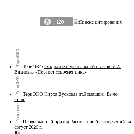
Да, мы память человечества, и поэтому мы в конце концов непременно
победим.» ― Рэй Брэдбери, 451° по Фаренгейту
120
© terijoki.spb.ru | terijoki.org 2000-2026 Использование материалов сайта в коммерческих целях без
письменного разрешения
администрации сайта
не допускается.
ТериОКО
Открытие персональной выставки А.
Визиряко «Портрет современника»
ТериОКО
Кирха Вуоксела (п.Ромашки). Было -
стало
Православный приход
Расписание богослужений на
август 2026 г.