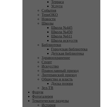
Терраса
Услуги
События
ТериОКО
Новости
Школы
Школа №445
Школа №450
Школа №611
Школа искусств
Библиотеки
Городская библиотека
Детская библиотека
Здравоохранение
Спорт
Искусство
Православный приход
Лютеранский приход
Общество и власть
Доска позора
Зел-ТВ
Форум
Фотогалерея
Тематические разделы
История