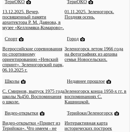
ТериОКО
ТериОКО
13.12.2025. Вечер,
01.11.2025. Зеленогорск.
посвященный памяти
Поздняя осень.
архитектора Р. М. Даянова, в
музее «Келломяки-Комарово».
Спорт
Город
Всероссийские соревнования
Зеленогорск летом 1966 года
по спортивному
на фотографиях из архива
ориентированию «Невский
семьи Новосельских.
спринт». Зеленогорский парк,
06.10.2025 г.
Школы
Недавнее прошлое
С. Смирнов, выпуск 1975 года
Зеленогорск конца 1950-х гг. в
школы №450. Воспоминания
воспоминаниях С.
о школе.
Кашницкой.
Видео-открытки
Терийоки/Зеленогорск
Видео-открытки «Привет из
Интерактивная карта
Терийоки». Что имеем - не
исторических построек