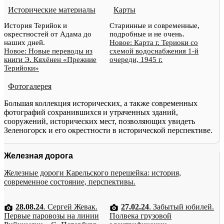
Исторические материалы
Карты
История Терийок и
Старинные и современные,
окрестностей от Адама до
подробные и не очень.
наших дней.
Новое: Карта г. Териоки со
Новое: Новые переводы из
схемой водоснабжения 1-й
книги Э. Кяхёнен «Прежние
очереди, 1945 г.
Терийоки»
Фотогалерея
Большая коллекция исторических, а также современных
фотографий сохранившихся и утраченных зданий,
сооружений, исторических мест, позволяющих увидеть
Зеленогорск и его окрестности в исторической перспективе.
Железная дорога
Железные дороги Карельского перешейка: история,
современное состояние, перспективы.
28.08.24
. Сергей Жевак.
27.02.24
. Забытый юбилей.
Первые паровозы на линии
Полвека грузовой