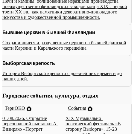
Печи и камины, облицованные изразцами производства
преимущественно финляндских заводов конца XIX - первой
трети XX вв., как памятники декоративно-прикладного
искусства и художественной промышленности.
Бывшие церкви в бывшей Финляндии
Сохранившиеся и разрушенные церкви на бывшей финской
части Карелии и Карельского перешейка.
Выборгская крепость
История Выборгской крепости с древнейших времен и до
наших дней.
Городские события, культура, отдых
ТериОКО
События
01.08.2026. Открытие
XIX Музыкально-
персональной выставки А.
поэтический фестиваль «В
Визиряко «Портрет
сторону Выборга». 15-23