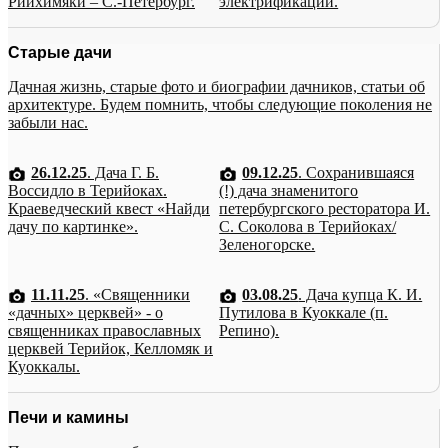
Рийхимяки – С.-Петербург.
электрификации.
Старые дачи
Дачная жизнь, старые фото и биографии дачников, статьи об
архитектуре. Будем помнить, чтобы следующие поколения не
забыли нас.
26.12.25
. Дача Г. Б.
09.12.25
. Сохранившаяся
Воссидло в Терийоках.
(!) дача знаменитого
Краеведческий квест «Найди
петербургского ресторатора И.
дачу по картинке».
С. Соколова в Терийоках/
Зеленогорске.
11.11.25
. «Священники
03.08.25
. Дача купца К. И.
«дачных» церквей» - о
Путилова в Куоккале (п.
священниках православных
Репино).
церквей Терийок, Келломяк и
Куоккалы.
Печи и камины