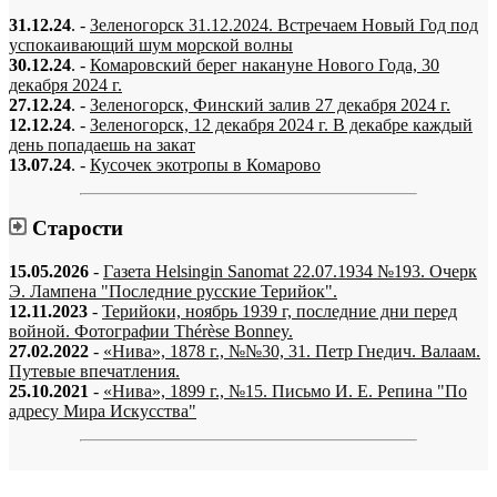
31.12.24
. -
Зеленогорск 31.12.2024. Встречаем Новый Год под
успокаивающий шум морской волны
30.12.24
. -
Комаровский берег накануне Нового Года, 30
декабря 2024 г.
27.12.24
. -
Зеленогорск, Финский залив 27 декабря 2024 г.
12.12.24
. -
Зеленогорск, 12 декабря 2024 г. В декабре каждый
день попадаешь на закат
13.07.24
. -
Кусочек экотропы в Комарово
Старости
15.05.2026
-
Газета Helsingin Sanomat 22.07.1934 №193. Очерк
Э. Лампена "Последние русские Терийок".
12.11.2023
-
Терийоки, ноябрь 1939 г, последние дни перед
войной. Фотографии Thérèse Bonney.
27.02.2022
-
«Нива», 1878 г., №№30, 31. Петр Гнедич. Валаам.
Путевые впечатления.
25.10.2021
-
«Нива», 1899 г., №15. Письмо И. Е. Репина "По
адресу Мира Искусства"
«…когда они спросят нас, что мы делаем, мы ответим: мы вспоминаем.