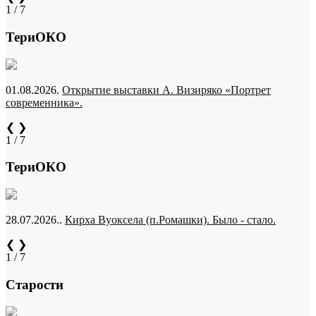
1 / 7
ТериОКО
01.08.2026.
Открытие выставки А. Визиряко «Портрет
современника».
❮
❯
1 / 7
ТериОКО
28.07.2026..
Кирха Вуоксела (п.Ромашки). Было - стало.
❮
❯
1 / 7
Старости