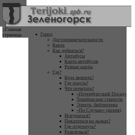
::Главная
Город
страница
Достопримечательности
Карта
Как добраться?
Автобусы
Карта автобусов
Разные карты
Где?
Куда звонить?
Где поесть?
Что почитать?
«Петербургский Посад»
Терийокские старости
Электр. библиотека
«По Случаю» (архив)
Искупаться?
Покататься на лыжах?
Где отдохнуть?
Развлечься?