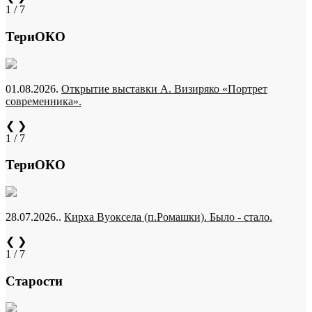
1 / 7
ТериОКО
01.08.2026.
Открытие выставки А. Визиряко «Портрет
современника».
❮
❯
1 / 7
ТериОКО
28.07.2026..
Кирха Вуоксела (п.Ромашки). Было - стало.
❮
❯
1 / 7
Старости