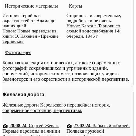
Исторические материалы
Карты
История Терийок и
Старинные и современные,
окрестностей от Адама до
подробные и не очень.
наших дней.
Новое: Карта г. Териоки со
Новое: Новые переводы из
схемой водоснабжения 1-й
книги Э. Кяхёнен «Прежние
очереди, 1945 г.
Терийоки»
Фотогалерея
Большая коллекция исторических, а также современных
фотографий сохранившихся и утраченных зданий,
сооружений, исторических мест, позволяющих увидеть
Зеленогорск и его окрестности в исторической перспективе.
Железная дорога
Железные дороги Карельского перешейка: история,
современное состояние, перспективы.
28.08.24
. Сергей Жевак.
27.02.24
. Забытый юбилей.
Первые паровозы на линии
Полвека грузовой