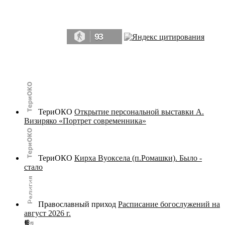
Да, мы память человечества, и поэтому мы в конце концов непременно
победим.» ― Рэй Брэдбери, 451° по Фаренгейту
93
© terijoki.spb.ru | terijoki.org 2000-2026 Использование материалов сайта в коммерческих целях без
письменного разрешения
администрации сайта
не допускается.
ТериОКО
Открытие персональной выставки А.
Визиряко «Портрет современника»
ТериОКО
Кирха Вуоксела (п.Ромашки). Было -
стало
Православный приход
Расписание богослужений на
август 2026 г.