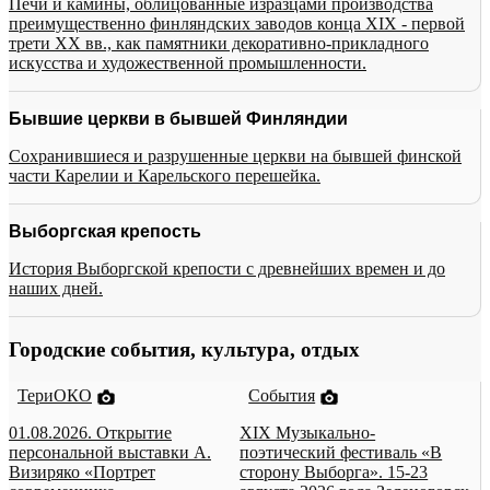
Печи и камины, облицованные изразцами производства
преимущественно финляндских заводов конца XIX - первой
трети XX вв., как памятники декоративно-прикладного
искусства и художественной промышленности.
Бывшие церкви в бывшей Финляндии
Сохранившиеся и разрушенные церкви на бывшей финской
части Карелии и Карельского перешейка.
Выборгская крепость
История Выборгской крепости с древнейших времен и до
наших дней.
Городские события, культура, отдых
ТериОКО
События
01.08.2026. Открытие
XIX Музыкально-
персональной выставки А.
поэтический фестиваль «В
Визиряко «Портрет
сторону Выборга». 15-23