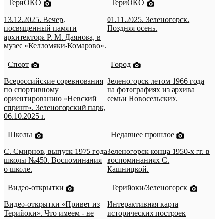
ТериОКО
ТериОКО
13.12.2025. Вечер,
01.11.2025. Зеленогорск.
посвященный памяти
Поздняя осень.
архитектора Р. М. Даянова, в
музее «Келломяки-Комарово».
Спорт
Город
Всероссийские соревнования
Зеленогорск летом 1966 года
по спортивному
на фотографиях из архива
ориентированию «Невский
семьи Новосельских.
спринт». Зеленогорский парк,
06.10.2025 г.
Школы
Недавнее прошлое
С. Смирнов, выпуск 1975 года
Зеленогорск конца 1950-х гг. в
школы №450. Воспоминания
воспоминаниях С.
о школе.
Кашницкой.
Видео-открытки
Терийоки/Зеленогорск
Видео-открытки «Привет из
Интерактивная карта
Терийоки». Что имеем - не
исторических построек