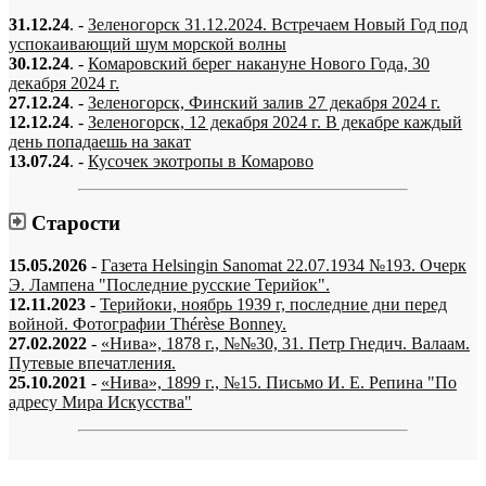
31.12.24
. -
Зеленогорск 31.12.2024. Встречаем Новый Год под
успокаивающий шум морской волны
30.12.24
. -
Комаровский берег накануне Нового Года, 30
декабря 2024 г.
27.12.24
. -
Зеленогорск, Финский залив 27 декабря 2024 г.
12.12.24
. -
Зеленогорск, 12 декабря 2024 г. В декабре каждый
день попадаешь на закат
13.07.24
. -
Кусочек экотропы в Комарово
Старости
15.05.2026
-
Газета Helsingin Sanomat 22.07.1934 №193. Очерк
Э. Лампена "Последние русские Терийок".
12.11.2023
-
Терийоки, ноябрь 1939 г, последние дни перед
войной. Фотографии Thérèse Bonney.
27.02.2022
-
«Нива», 1878 г., №№30, 31. Петр Гнедич. Валаам.
Путевые впечатления.
25.10.2021
-
«Нива», 1899 г., №15. Письмо И. Е. Репина "По
адресу Мира Искусства"
«…когда они спросят нас, что мы делаем, мы ответим: мы вспоминаем.