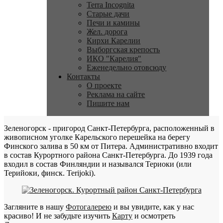
Terra Incognita
Старые дачи
Печи и камины
Жел. дорога
Кирхи Карелии
Выборгская крепость
ИКО "Карелия"
Еженедельно отовсюду
Контакты
О проекте
Реклама на сайте
Пишите нам
Зеленогорск - пригород Санкт-Петербурга, расположенный в
живописном уголке Карельского перешейка на берегу
Финского залива в 50 км от Питера. Административно входит
в состав Курортного района Санкт-Петербурга. До 1939 года
входил в состав Финляндии и назывался Териоки (или
Терийоки, финск. Terijoki).
Загляните в нашу
Фотогалерею
и вы увидите, как у нас
красиво! И не забудьте изучить
Карту
и осмотреть