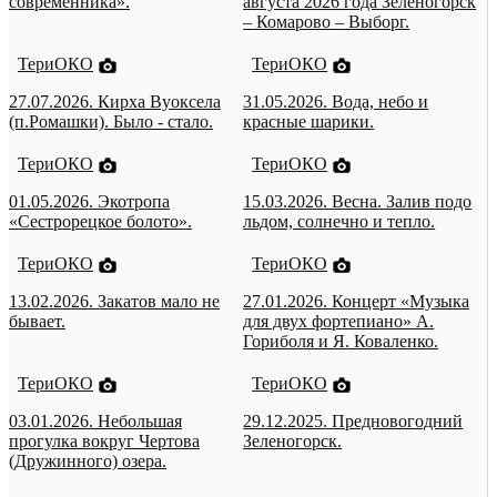
современника».
августа 2026 года Зеленогорск
– Комарово – Выборг.
ТериОКО
ТериОКО
27.07.2026. Кирха Вуоксела
31.05.2026. Вода, небо и
(п.Ромашки). Было - стало.
красные шарики.
ТериОКО
ТериОКО
01.05.2026. Экотропа
15.03.2026. Весна. Залив подо
«Сестрорецкое болото».
льдом, солнечно и тепло.
ТериОКО
ТериОКО
13.02.2026. Закатов мало не
27.01.2026. Концерт «Музыка
бывает.
для двух фортепиано» А.
Гориболя и Я. Коваленко.
ТериОКО
ТериОКО
03.01.2026. Небольшая
29.12.2025. Предновогодний
прогулка вокруг Чертова
Зеленогорск.
(Дружинного) озера.