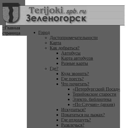
::Главная
Город
страница
Достопримечательности
Карта
Как добраться?
Автобусы
Карта автобусов
Разные карты
Где?
Куда звонить?
Где поесть?
Что почитать?
«Петербургский Посад»
Терийокские старости
Электр. библиотека
«По Случаю» (архив)
Искупаться?
Покататься на лыжах?
Где отдохнуть?
Развлечься?