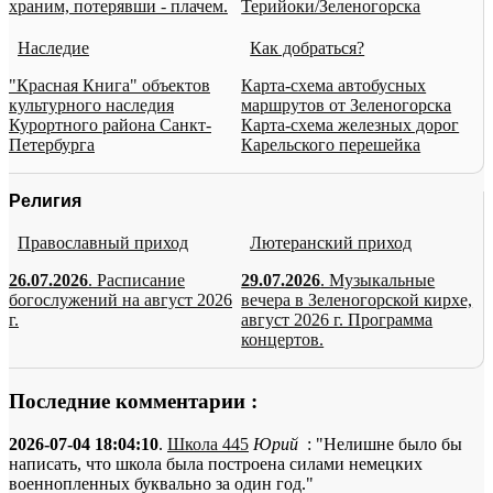
храним, потерявши - плачем.
Терийоки/Зеленогорска
Наследие
Как добраться?
"Красная Книга" объектов
Карта-схема автобусных
культурного наследия
маршрутов от Зеленогорска
Курортного района Санкт-
Карта-схема железных дорог
Петербурга
Карельского перешейка
Религия
Православный приход
Лютеранский приход
26.07.2026
. Расписание
29.07.2026
. Музыкальные
богослужений на август 2026
вечера в Зеленогорской кирхе,
г.
август 2026 г. Программа
концертов.
Последние комментарии :
2026-07-04 18:04:10
.
Школа 445
Юрий
: "Нелишне было бы
написать, что школа была построена силами немецких
военнопленных буквально за один год."