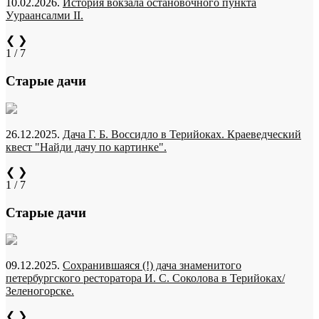
10.02.2026.
История вокзала остановочного пункта
Уураансалми II.
❮
❯
1 / 7
Старые дачи
26.12.2025.
Дача Г. Б. Воссидло в Терийоках. Краеведческий
квест "Найди дачу по картинке".
❮
❯
1 / 7
Старые дачи
09.12.2025.
Сохранившаяся (!) дача знаменитого
петербургского ресторатора И. С. Соколова в Терийоках/
Зеленогорске.
❮
❯