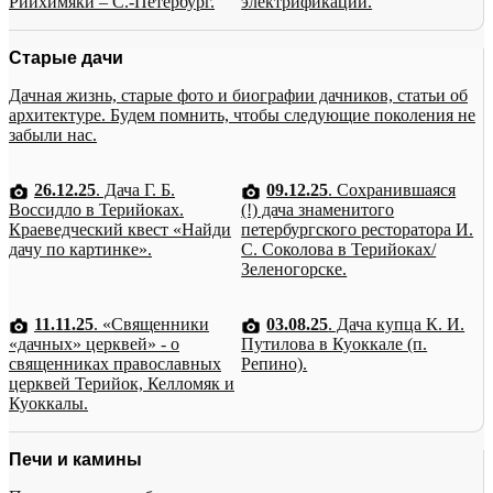
Рийхимяки – С.-Петербург.
электрификации.
Старые дачи
Дачная жизнь, старые фото и биографии дачников, статьи об
архитектуре. Будем помнить, чтобы следующие поколения не
забыли нас.
26.12.25
. Дача Г. Б.
09.12.25
. Сохранившаяся
Воссидло в Терийоках.
(!) дача знаменитого
Краеведческий квест «Найди
петербургского ресторатора И.
дачу по картинке».
С. Соколова в Терийоках/
Зеленогорске.
11.11.25
. «Священники
03.08.25
. Дача купца К. И.
«дачных» церквей» - о
Путилова в Куоккале (п.
священниках православных
Репино).
церквей Терийок, Келломяк и
Куоккалы.
Печи и камины