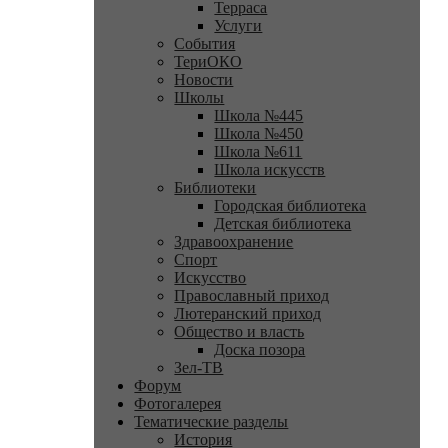
Терраса
Услуги
События
ТериОКО
Новости
Школы
Школа №445
Школа №450
Школа №611
Школа искусств
Библиотеки
Городская библиотека
Детская библиотека
Здравоохранение
Спорт
Искусство
Православный приход
Лютеранский приход
Общество и власть
Доска позора
Зел-ТВ
Форум
Фотогалерея
Тематические разделы
История