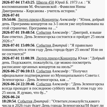
2026-07-04 17:43:25
.
Школа 450
Юрий Б. 1973 г.в.
: "К
воспоминаниям М. Филановской - Фамилия Нины
Дмитриевны - Кирсанова - учитель истории."
2026-07-01
19:54:06
.
Лютер.приход:Концерты
Александр
: "Юлия, добрый
день. Программа концертов на 3-5 июля уже опубликована на
этой страничке. Программа на ..."
2026-07-01 19:48:54
.
События
Александр
: "Дмитрий, я выше
Вам ответил. День Зеленогорска состоится и пройдет 25 июля
2026 г."
2026-07-01 15:09:56
.
События
Дмитрий
: "Я правильно
понимаю,что в этом году День города будет 25 июля? Или он
не состоится?"
2026-07-01 11:08:39
.
Лютер.приход:Концерты
Юлия
: "Добрый
день. Подскажите, пожалуйста, где можно посмотреть
расписание органных концертов на июль?"
2026-06-27 06:10:13
.
События
Александр
: "Получил
официальное подтверждение из Муниципального Совета г.
Зеленогорска - День Зеленогорска, как ..."
2026-06-24 22:39:46
.
События
Александр
: "День Зеленогорска
всегда проходит в последнюю субботу июля. В этом году это
25 июля. Я думаю, что бу..."
2026-06-24
18:20:54
.
События
Дмитрий
: "Ответьте,пожалуйста,какого
числа в 2026 году будет День города Зеленогорска?И будет ли