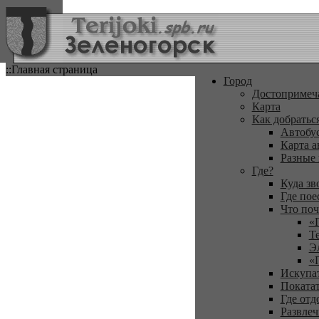
::Главная страница
Город
Достопримеч
Карта
Как добратьс
Автобу
Карта а
Разные
Где?
Куда зв
Где пое
Что поч
«
Т
Э
«
Искупа
Покатат
Где отд
Развлеч