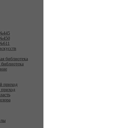
№445
№450
№611
искусств
ая библиотека
 библиотека
ение
й приход
 приход
ласть
озора
елы