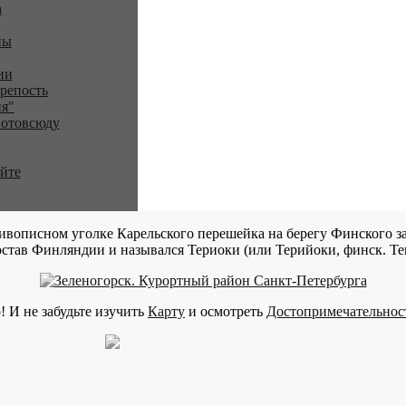
a
ны
ии
репость
я"
 отовсюду
айте
ивописном уголке Карельского перешейка на берегу Финского за
став Финляндии и назывался Териоки (или Терийоки, финск. Teri
! И не забудьте изучить
Карту
и осмотреть
Достопримечательнос