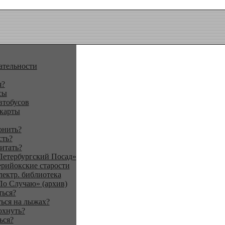
ательности
я?
сы
втобусов
 карты
онить?
сть?
итать?
Петербургский Посад»
ерийокские старости
лектр. библиотека
По Случаю» (архив)
ться?
ься на лыжах?
охнуть?
ься?