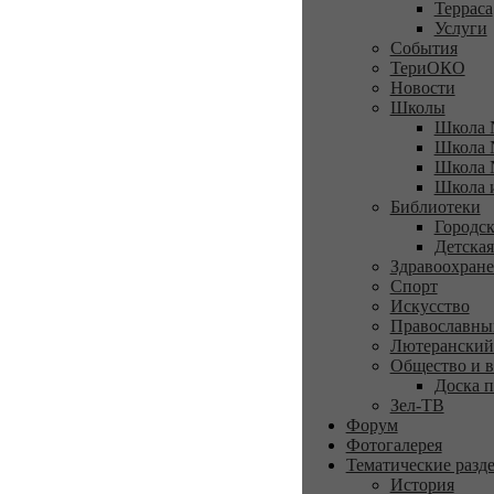
Терраса
Услуги
События
ТериОКО
Новости
Школы
Школа 
Школа 
Школа 
Школа 
Библиотеки
Городск
Детская
Здравоохран
Спорт
Искусство
Православны
Лютеранский
Общество и в
Доска п
Зел-ТВ
Форум
Фотогалерея
Тематические разд
История