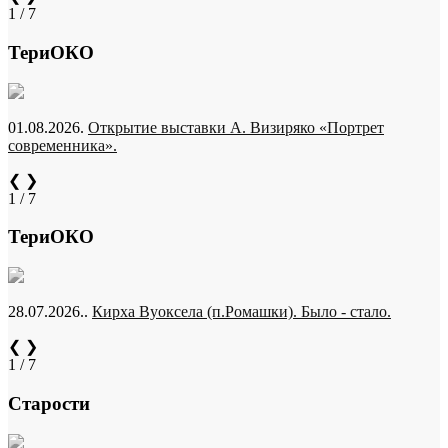
1 / 7
ТериОКО
01.08.2026.
Открытие выставки А. Визиряко «Портрет
современника».
❮
❯
1 / 7
ТериОКО
28.07.2026..
Кирха Вуоксела (п.Ромашки). Было - стало.
❮
❯
1 / 7
Старости