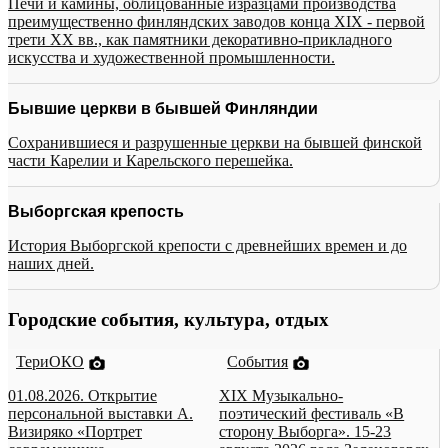
Печи и камины, облицованные изразцами производства
преимущественно финляндских заводов конца XIX - первой
трети XX вв., как памятники декоративно-прикладного
искусства и художественной промышленности.
Бывшие церкви в бывшей Финляндии
Сохранившиеся и разрушенные церкви на бывшей финской
части Карелии и Карельского перешейка.
Выборгская крепость
История Выборгской крепости с древнейших времен и до
наших дней.
Городские события, культура, отдых
ТериОКО
События
01.08.2026. Открытие
XIX Музыкально-
персональной выставки А.
поэтический фестиваль «В
Визиряко «Портрет
сторону Выборга». 15-23