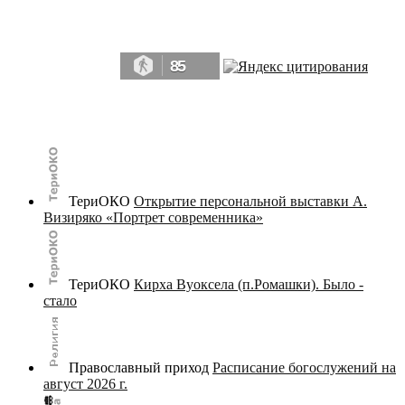
Да, мы память человечества, и поэтому мы в конце концов непременно
победим.» ― Рэй Брэдбери, 451° по Фаренгейту
85
© terijoki.spb.ru | terijoki.org 2000-2026 Использование материалов сайта в коммерческих целях без
письменного разрешения
администрации сайта
не допускается.
ТериОКО
Открытие персональной выставки А.
Визиряко «Портрет современника»
ТериОКО
Кирха Вуоксела (п.Ромашки). Было -
стало
Православный приход
Расписание богослужений на
август 2026 г.