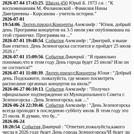
2026-07-04 17:43:25
.
Школа 450
Юрий Б. 1973 г.в.
: "К
воспоминаниям М. Филановской - Фамилия Нины
Дмитриевны - Кирсанова - учитель истории."
2026-07-01
19:54:06
.
Лютер.приход:Концерты
Александр
: "Юлия, добрый
день. Программа концертов на 3-5 июля уже опубликована на
этой страничке. Программа на ..."
2026-07-01 19:48:54
.
События
Александр
: "Дмитрий, я выше
Вам ответил. День Зеленогорска состоится и пройдет 25 июля
2026 г."
2026-07-01 15:09:56
.
События
Дмитрий
: "Я правильно
понимаю,что в этом году День города будет 25 июля? Или он
не состоится?"
2026-07-01 11:08:39
.
Лютер.приход:Концерты
Юлия
: "Добрый
день. Подскажите, пожалуйста, где можно посмотреть
расписание органных концертов на июль?"
2026-06-27 06:10:13
.
События
Александр
: "Получил
официальное подтверждение из Муниципального Совета г.
Зеленогорска - День Зеленогорска, как ..."
2026-06-24 22:39:46
.
События
Александр
: "День Зеленогорска
всегда проходит в последнюю субботу июля. В этом году это
25 июля. Я думаю, что бу..."
2026-06-24
18:20:54
.
События
Дмитрий
: "Ответьте,пожалуйста,какого
числа в 2026 году будет День города Зеленогорска?И будет ли