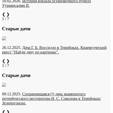
10.02.2026.
История вокзала остановочного пункта
Уураансалми II.
❮
❯
1 / 7
Старые дачи
26.12.2025.
Дача Г. Б. Воссидло в Терийоках. Краеведческий
квест "Найди дачу по картинке".
❮
❯
1 / 7
Старые дачи
09.12.2025.
Сохранившаяся (!) дача знаменитого
петербургского ресторатора И. С. Соколова в Терийоках/
Зеленогорске.
❮
❯