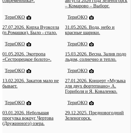
современника».
августа 2026 года Зеленогорск
– Комарово – Выборг.
ТериОКО
ТериОКО
27.07.2026. Кирха Вуоксела
31.05.2026. Вода, небо и
(п.Ромашки). Было - стало.
красные шарики.
ТериОКО
ТериОКО
01.05.2026. Экотропа
15.03.2026. Весна. Залив подо
«Сестрорецкое болото».
льдом, солнечно и тепло.
ТериОКО
ТериОКО
13.02.2026. Закатов мало не
27.01.2026. Концерт «Музыка
бывает.
для двух фортепиано» А.
Гориболя и Я. Коваленко.
ТериОКО
ТериОКО
03.01.2026. Небольшая
29.12.2025. Предновогодний
прогулка вокруг Чертова
Зеленогорск.
(Дружинного) озера.