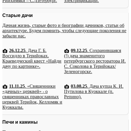
Рийхимяки – С.-Петербург.
электрификации.
Старые дачи
Дачная жизнь, старые фото и биографии дачников, статьи об
архитектуре. Будем помнить, чтобы следующие поколения не
забыли нас.
26.12.25
. Дача Г. Б.
09.12.25
. Сохранившаяся
Воссидло в Терийоках.
(!) дача знаменитого
Краеведческий квест «Найди
петербургского ресторатора И.
дачу по картинке».
С. Соколова в Терийоках/
Зеленогорске.
11.11.25
. «Священники
03.08.25
. Дача купца К. И.
«дачных» церквей» - о
Путилова в Куоккале (п.
священниках православных
Репино).
церквей Терийок, Келломяк и
Куоккалы.
Печи и камины