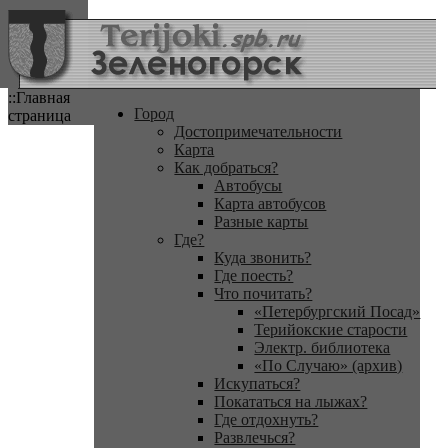
::Главная
Город
страница
Достопримечательности
Карта
Как добраться?
Автобусы
Карта автобусов
Разные карты
Где?
Куда звонить?
Где поесть?
Что почитать?
«Петербургский Посад»
Терийокские старости
Электр. библиотека
«По Случаю» (архив)
Искупаться?
Покататься на лыжах?
Где отдохнуть?
Развлечься?