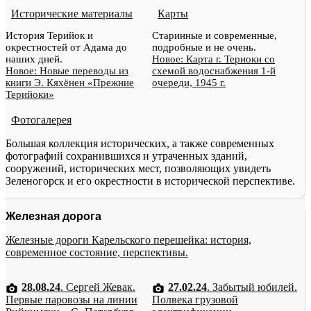
Исторические материалы
Карты
История Терийок и
Старинные и современные,
окрестностей от Адама до
подробные и не очень.
наших дней.
Новое: Карта г. Териоки со
Новое: Новые переводы из
схемой водоснабжения 1-й
книги Э. Кяхёнен «Прежние
очереди, 1945 г.
Терийоки»
Фотогалерея
Большая коллекция исторических, а также современных
фотографий сохранившихся и утраченных зданий,
сооружений, исторических мест, позволяющих увидеть
Зеленогорск и его окрестности в исторической перспективе.
Железная дорога
Железные дороги Карельского перешейка: история,
современное состояние, перспективы.
28.08.24
. Сергей Жевак.
27.02.24
. Забытый юбилей.
Первые паровозы на линии
Полвека грузовой