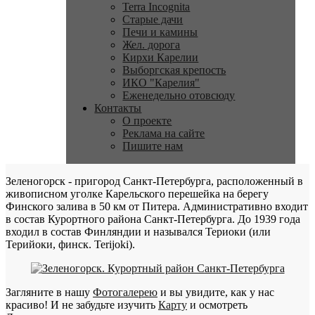
Terra Incognita
Старые дачи
Печи и камины
Жел. дорога
Кирхи Карелии
Выборгская крепость
ИКО "Карелия"
Еженедельно отовсюду
Контакты
О проекте
Реклама на сайте
Пишите нам
Зеленогорск - пригород Санкт-Петербурга, расположенный в
живописном уголке Карельского перешейка на берегу
Финского залива в 50 км от Питера. Административно входит
в состав Курортного района Санкт-Петербурга. До 1939 года
входил в состав Финляндии и назывался Териоки (или
Терийоки, финск. Terijoki).
Загляните в нашу
Фотогалерею
и вы увидите, как у нас
красиво! И не забудьте изучить
Карту
и осмотреть