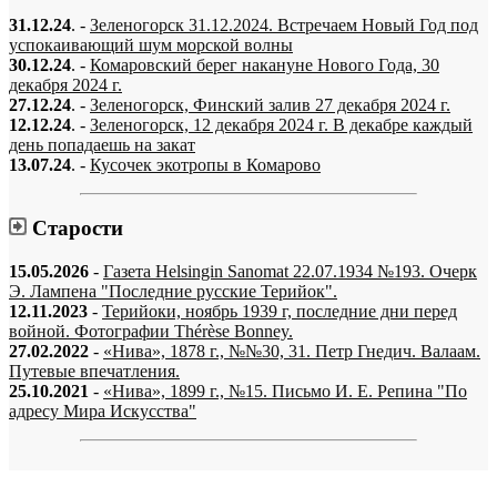
31.12.24
. -
Зеленогорск 31.12.2024. Встречаем Новый Год под
успокаивающий шум морской волны
30.12.24
. -
Комаровский берег накануне Нового Года, 30
декабря 2024 г.
27.12.24
. -
Зеленогорск, Финский залив 27 декабря 2024 г.
12.12.24
. -
Зеленогорск, 12 декабря 2024 г. В декабре каждый
день попадаешь на закат
13.07.24
. -
Кусочек экотропы в Комарово
Старости
15.05.2026
-
Газета Helsingin Sanomat 22.07.1934 №193. Очерк
Э. Лампена "Последние русские Терийок".
12.11.2023
-
Терийоки, ноябрь 1939 г, последние дни перед
войной. Фотографии Thérèse Bonney.
27.02.2022
-
«Нива», 1878 г., №№30, 31. Петр Гнедич. Валаам.
Путевые впечатления.
25.10.2021
-
«Нива», 1899 г., №15. Письмо И. Е. Репина "По
адресу Мира Искусства"
«…когда они спросят нас, что мы делаем, мы ответим: мы вспоминаем.