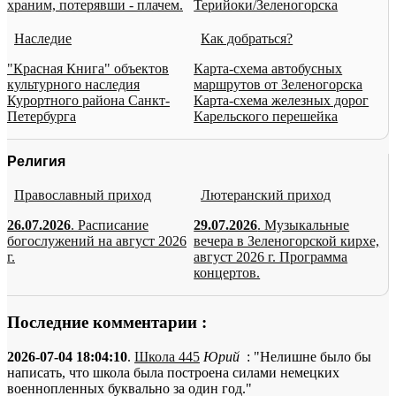
храним, потерявши - плачем.
Терийоки/Зеленогорска
Наследие
Как добраться?
"Красная Книга" объектов
Карта-схема автобусных
культурного наследия
маршрутов от Зеленогорска
Курортного района Санкт-
Карта-схема железных дорог
Петербурга
Карельского перешейка
Религия
Православный приход
Лютеранский приход
26.07.2026
. Расписание
29.07.2026
. Музыкальные
богослужений на август 2026
вечера в Зеленогорской кирхе,
г.
август 2026 г. Программа
концертов.
Последние комментарии :
2026-07-04 18:04:10
.
Школа 445
Юрий
: "Нелишне было бы
написать, что школа была построена силами немецких
военнопленных буквально за один год."