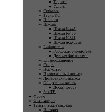
Терраса
Услуги
События
ТериОКО
Новости
Школы
Школа №445
Школа №450
Школа №611
Школа искусств
Библиотеки
Городская библиотека
Детская библиотека
Здравоохранение
Спорт
Искусство
Православный приход
Лютеранский приход
Общество и власть
Доска позора
Зел-ТВ
Форум
Фотогалерея
Тематические разделы
История