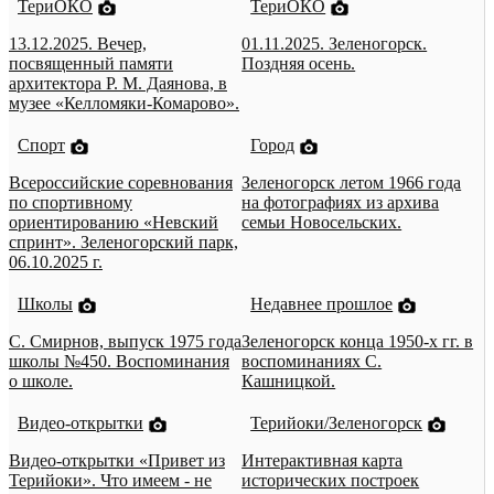
ТериОКО
ТериОКО
13.12.2025. Вечер,
01.11.2025. Зеленогорск.
посвященный памяти
Поздняя осень.
архитектора Р. М. Даянова, в
музее «Келломяки-Комарово».
Спорт
Город
Всероссийские соревнования
Зеленогорск летом 1966 года
по спортивному
на фотографиях из архива
ориентированию «Невский
семьи Новосельских.
спринт». Зеленогорский парк,
06.10.2025 г.
Школы
Недавнее прошлое
С. Смирнов, выпуск 1975 года
Зеленогорск конца 1950-х гг. в
школы №450. Воспоминания
воспоминаниях С.
о школе.
Кашницкой.
Видео-открытки
Терийоки/Зеленогорск
Видео-открытки «Привет из
Интерактивная карта
Терийоки». Что имеем - не
исторических построек