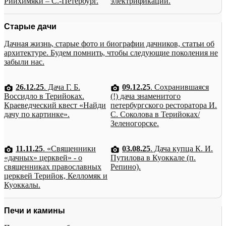
Рийхимяки – С.-Петербург.
электрификации.
Старые дачи
Дачная жизнь, старые фото и биографии дачников, статьи об
архитектуре. Будем помнить, чтобы следующие поколения не
забыли нас.
26.12.25
. Дача Г. Б.
09.12.25
. Сохранившаяся
Воссидло в Терийоках.
(!) дача знаменитого
Краеведческий квест «Найди
петербургского ресторатора И.
дачу по картинке».
С. Соколова в Терийоках/
Зеленогорске.
11.11.25
. «Священники
03.08.25
. Дача купца К. И.
«дачных» церквей» - о
Путилова в Куоккале (п.
священниках православных
Репино).
церквей Терийок, Келломяк и
Куоккалы.
Печи и камины