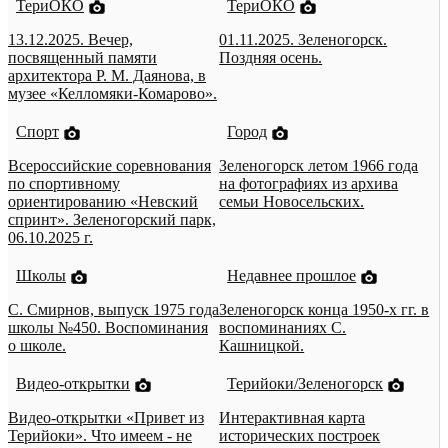
ТериОКО
ТериОКО
13.12.2025. Вечер,
01.11.2025. Зеленогорск.
посвященный памяти
Поздняя осень.
архитектора Р. М. Даянова, в
музее «Келломяки-Комарово».
Спорт
Город
Всероссийские соревнования
Зеленогорск летом 1966 года
по спортивному
на фотографиях из архива
ориентированию «Невский
семьи Новосельских.
спринт». Зеленогорский парк,
06.10.2025 г.
Школы
Недавнее прошлое
С. Смирнов, выпуск 1975 года
Зеленогорск конца 1950-х гг. в
школы №450. Воспоминания
воспоминаниях С.
о школе.
Кашницкой.
Видео-открытки
Терийоки/Зеленогорск
Видео-открытки «Привет из
Интерактивная карта
Терийоки». Что имеем - не
исторических построек