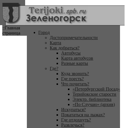
::Главная
Город
страница
Достопримечательности
Карта
Как добраться?
Автобусы
Карта автобусов
Разные карты
Где?
Куда звонить?
Где поесть?
Что почитать?
«Петербургский Посад»
Терийокские старости
Электр. библиотека
«По Случаю» (архив)
Искупаться?
Покататься на лыжах?
Где отдохнуть?
Развлечься?