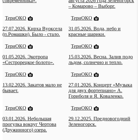
современника».
августа 2026 года Зеленогорск
– Комарово – Выборг.
ТериОКО
ТериОКО
27.07.2026. Кирха Вуоксела
31.05.2026. Вода, небо и
(п.Ромашки). Было - стало.
красные шарики.
ТериОКО
ТериОКО
01.05.2026. Экотропа
15.03.2026. Весна. Залив подо
«Сестрорецкое болото».
льдом, солнечно и тепло.
ТериОКО
ТериОКО
13.02.2026. Закатов мало не
27.01.2026. Концерт «Музыка
бывает.
для двух фортепиано» А.
Гориболя и Я. Коваленко.
ТериОКО
ТериОКО
03.01.2026. Небольшая
29.12.2025. Предновогодний
прогулка вокруг Чертова
Зеленогорск.
(Дружинного) озера.