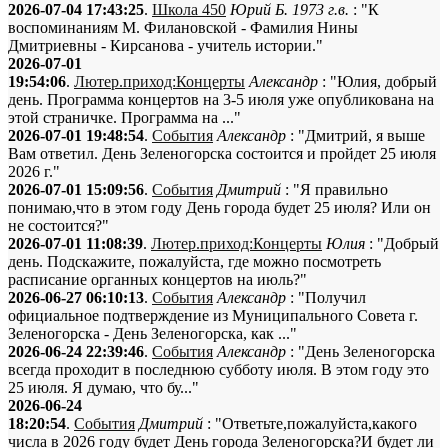
2026-07-04 17:43:25
.
Школа 450
Юрий Б. 1973 г.в.
: "К
воспоминаниям М. Филановской - Фамилия Нины
Дмитриевны - Кирсанова - учитель истории."
2026-07-01
19:54:06
.
Лютер.приход:Концерты
Александр
: "Юлия, добрый
день. Программа концертов на 3-5 июля уже опубликована на
этой страничке. Программа на ..."
2026-07-01 19:48:54
.
События
Александр
: "Дмитрий, я выше
Вам ответил. День Зеленогорска состоится и пройдет 25 июля
2026 г."
2026-07-01 15:09:56
.
События
Дмитрий
: "Я правильно
понимаю,что в этом году День города будет 25 июля? Или он
не состоится?"
2026-07-01 11:08:39
.
Лютер.приход:Концерты
Юлия
: "Добрый
день. Подскажите, пожалуйста, где можно посмотреть
расписание органных концертов на июль?"
2026-06-27 06:10:13
.
События
Александр
: "Получил
официальное подтверждение из Муниципального Совета г.
Зеленогорска - День Зеленогорска, как ..."
2026-06-24 22:39:46
.
События
Александр
: "День Зеленогорска
всегда проходит в последнюю субботу июля. В этом году это
25 июля. Я думаю, что бу..."
2026-06-24
18:20:54
.
События
Дмитрий
: "Ответьте,пожалуйста,какого
числа в 2026 году будет День города Зеленогорска?И будет ли