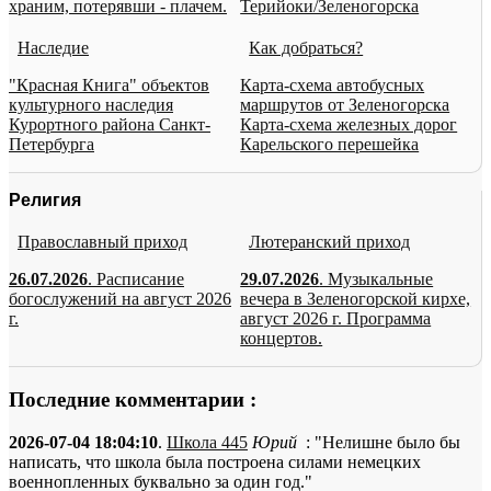
храним, потерявши - плачем.
Терийоки/Зеленогорска
Наследие
Как добраться?
"Красная Книга" объектов
Карта-схема автобусных
культурного наследия
маршрутов от Зеленогорска
Курортного района Санкт-
Карта-схема железных дорог
Петербурга
Карельского перешейка
Религия
Православный приход
Лютеранский приход
26.07.2026
. Расписание
29.07.2026
. Музыкальные
богослужений на август 2026
вечера в Зеленогорской кирхе,
г.
август 2026 г. Программа
концертов.
Последние комментарии :
2026-07-04 18:04:10
.
Школа 445
Юрий
: "Нелишне было бы
написать, что школа была построена силами немецких
военнопленных буквально за один год."