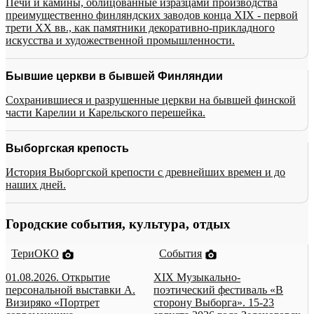
Печи и камины, облицованные изразцами производства
преимущественно финляндских заводов конца XIX - первой
трети XX вв., как памятники декоративно-прикладного
искусства и художественной промышленности.
Бывшие церкви в бывшей Финляндии
Сохранившиеся и разрушенные церкви на бывшей финской
части Карелии и Карельского перешейка.
Выборгская крепость
История Выборгской крепости с древнейших времен и до
наших дней.
Городские события, культура, отдых
ТериОКО
События
01.08.2026. Открытие
XIX Музыкально-
персональной выставки А.
поэтический фестиваль «В
Визиряко «Портрет
сторону Выборга». 15-23