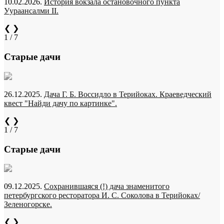
10.02.2026.
История вокзала остановочного пункта
Уураансалми II.
❮
❯
1 / 7
Старые дачи
26.12.2025.
Дача Г. Б. Воссидло в Терийоках. Краеведческий
квест "Найди дачу по картинке".
❮
❯
1 / 7
Старые дачи
09.12.2025.
Сохранившаяся (!) дача знаменитого
петербургского ресторатора И. С. Соколова в Терийоках/
Зеленогорске.
❮
❯