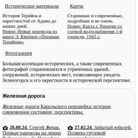
Исторические материалы
Карты
История Терийок и
Старинные и современные,
окрестностей от Адама до
подробные и не очень.
наших дней.
Новое: Карта г. Териоки со
Новое: Новые переводы из
схемой водоснабжения 1-й
книги Э. Кяхёнен «Прежние
очереди, 1945 г.
Терийоки»
Фотогалерея
Большая коллекция исторических, а также современных
фотографий сохранившихся и утраченных зданий,
сооружений, исторических мест, позволяющих увидеть
Зеленогорск и его окрестности в исторической перспективе.
Железная дорога
Железные дороги Карельского перешейка: история,
современное состояние, перспективы.
28.08.24
. Сергей Жевак.
27.02.24
. Забытый юбилей.
Первые паровозы на линии
Полвека грузовой