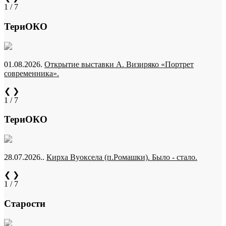
1 / 7
ТериОКО
01.08.2026.
Открытие выставки А. Визиряко «Портрет
современника».
❮
❯
1 / 7
ТериОКО
28.07.2026..
Кирха Вуоксела (п.Ромашки). Было - стало.
❮
❯
1 / 7
Старости