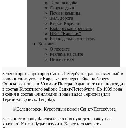
Terra Incognita
Старые дачи
Печи и камины
Жел. дорога
Кирхи Карелии
Выборгская крепость
ИКО "Карелия"
Еженедельно отовсюду
Контакты
О проекте
Реклама на сайте
Пишите нам
Зеленогорск - пригород Санкт-Петербурга, расположенный в
живописном уголке Карельского перешейка на берегу
Финского залива в 50 км от Питера. Административно входит
в состав Курортного района Санкт-Петербурга. До 1939 года
входил в состав Финляндии и назывался Териоки (или
Терийоки, финск. Terijoki).
Загляните в нашу
Фотогалерею
и вы увидите, как у нас
красиво! И не забудьте изучить
Карту
и осмотреть