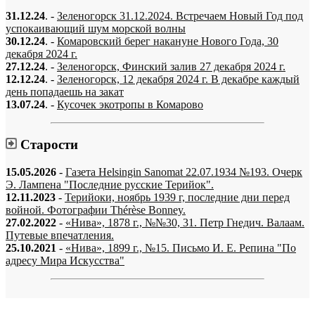
31.12.24
. -
Зеленогорск 31.12.2024. Встречаем Новый Год под
успокаивающий шум морской волны
30.12.24
. -
Комаровский берег накануне Нового Года, 30
декабря 2024 г.
27.12.24
. -
Зеленогорск, Финский залив 27 декабря 2024 г.
12.12.24
. -
Зеленогорск, 12 декабря 2024 г. В декабре каждый
день попадаешь на закат
13.07.24
. -
Кусочек экотропы в Комарово
Старости
15.05.2026
-
Газета Helsingin Sanomat 22.07.1934 №193. Очерк
Э. Лампена "Последние русские Терийок".
12.11.2023
-
Терийоки, ноябрь 1939 г, последние дни перед
войной. Фотографии Thérèse Bonney.
27.02.2022
-
«Нива», 1878 г., №№30, 31. Петр Гнедич. Валаам.
Путевые впечатления.
25.10.2021
-
«Нива», 1899 г., №15. Письмо И. Е. Репина "По
адресу Мира Искусства"
«…когда они спросят нас, что мы делаем, мы ответим: мы вспоминаем.