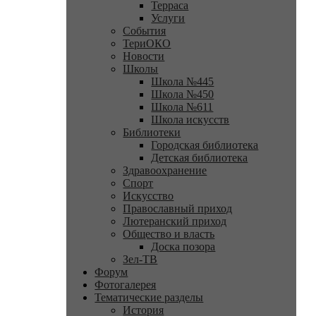
Терраса
Услуги
События
ТериОКО
Новости
Школы
Школа №445
Школа №450
Школа №611
Школа искусств
Библиотеки
Городская библиотека
Детская библиотека
Здравоохранение
Спорт
Искусство
Православный приход
Лютеранский приход
Общество и власть
Доска позора
Зел-ТВ
Форум
Фотогалерея
Тематические разделы
История