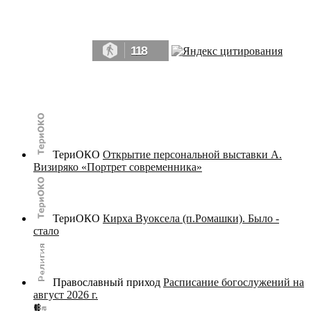
Да, мы память человечества, и поэтому мы в конце концов непременно
победим.» ― Рэй Брэдбери, 451° по Фаренгейту
118
© terijoki.spb.ru | terijoki.org 2000-2026 Использование материалов сайта в коммерческих целях без
письменного разрешения
администрации сайта
не допускается.
ТериОКО
Открытие персональной выставки А.
Визиряко «Портрет современника»
ТериОКО
Кирха Вуоксела (п.Ромашки). Было -
стало
Православный приход
Расписание богослужений на
август 2026 г.