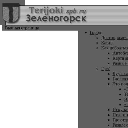
::Главная страница
Город
Достопримеч
Карта
Как добратьс
Автобу
Карта а
Разные
Где?
Куда зв
Где пое
Что поч
«
Т
Э
«
Искупа
Покатат
Где отд
Развлеч