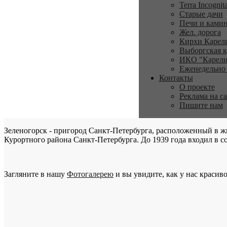
Terra Incognit
Старые дачи
Печи и ками
Жел. дорога
Кирхи Карел
Выборгская к
ИКО "Карели
Еженедельно
Контакты
О проекте
Реклама на с
Пишите нам
Зеленогорск - пригород Санкт-Петербурга, расположенный в ж
Курортного района Санкт-Петербурга. До 1939 года входил в со
Загляните в нашу
Фотогалерею
и вы увидите, как у нас красиво