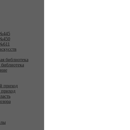
№445
№450
№611
искусств
ая библиотека
 библиотека
ение
й приход
 приход
ласть
озора
елы