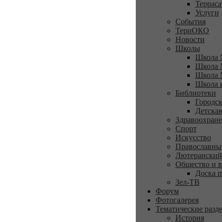
Терраса
Услуги
События
ТериОКО
Новости
Школы
Школа 
Школа 
Школа 
Школа 
Библиотеки
Городск
Детская
Здравоохран
Спорт
Искусство
Православны
Лютеранский
Общество и в
Доска п
Зел-ТВ
Форум
Фотогалерея
Тематические разд
История