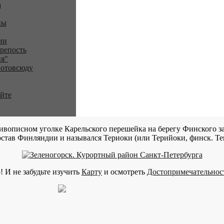
a
ны
ии
репость
я"
 отовсюду
айте
ивописном уголке Карельского перешейка на берегу Финского за
став Финляндии и назывался Териоки (или Терийоки, финск. Teri
! И не забудьте изучить
Карту
и осмотреть
Достопримечательнос