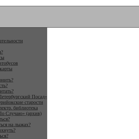
ательности
я?
сы
втобусов
 карты
онить?
сть?
итать?
Петербургский Посад»
ерийокские старости
лектр. библиотека
По Случаю» (архив)
ться?
ься на лыжах?
охнуть?
ься?