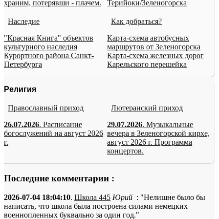
храним, потерявши - плачем.
Терийоки/Зеленогорска
Наследие
Как добраться?
"Красная Книга" объектов
Карта-схема автобусных
культурного наследия
маршрутов от Зеленогорска
Курортного района Санкт-
Карта-схема железных дорог
Петербурга
Карельского перешейка
Религия
Православный приход
Лютеранский приход
26.07.2026
. Расписание
29.07.2026
. Музыкальные
богослужений на август 2026
вечера в Зеленогорской кирхе,
г.
август 2026 г. Программа
концертов.
Последние комментарии :
2026-07-04 18:04:10
.
Школа 445
Юрий
: "Нелишне было бы
написать, что школа была построена силами немецких
военнопленных буквально за один год."