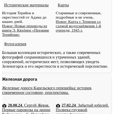
Исторические материалы
Карты
История Терийок и
Старинные и современные,
окрестностей от Адама до
подробные и не очень.
наших дней.
Новое: Карта г. Териоки со
Новое: Новые переводы из
схемой водоснабжения 1-й
книги Э. Кяхёнен «Прежние
очереди, 1945 г.
Терийоки»
Фотогалерея
Большая коллекция исторических, а также современных
фотографий сохранившихся и утраченных зданий,
сооружений, исторических мест, позволяющих увидеть
Зеленогорск и его окрестности в исторической перспективе.
Железная дорога
Железные дороги Карельского перешейка: история,
современное состояние, перспективы.
28.08.24
. Сергей Жевак.
27.02.24
. Забытый юбилей.
Первые паровозы на линии
Полвека грузовой