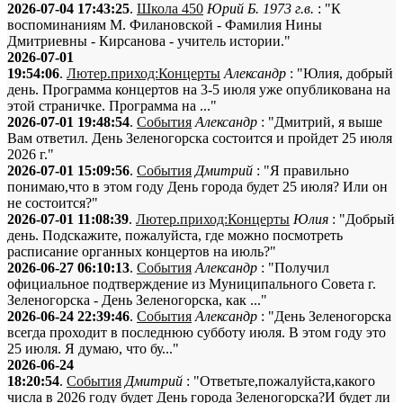
2026-07-04 17:43:25
.
Школа 450
Юрий Б. 1973 г.в.
: "К
воспоминаниям М. Филановской - Фамилия Нины
Дмитриевны - Кирсанова - учитель истории."
2026-07-01
19:54:06
.
Лютер.приход:Концерты
Александр
: "Юлия, добрый
день. Программа концертов на 3-5 июля уже опубликована на
этой страничке. Программа на ..."
2026-07-01 19:48:54
.
События
Александр
: "Дмитрий, я выше
Вам ответил. День Зеленогорска состоится и пройдет 25 июля
2026 г."
2026-07-01 15:09:56
.
События
Дмитрий
: "Я правильно
понимаю,что в этом году День города будет 25 июля? Или он
не состоится?"
2026-07-01 11:08:39
.
Лютер.приход:Концерты
Юлия
: "Добрый
день. Подскажите, пожалуйста, где можно посмотреть
расписание органных концертов на июль?"
2026-06-27 06:10:13
.
События
Александр
: "Получил
официальное подтверждение из Муниципального Совета г.
Зеленогорска - День Зеленогорска, как ..."
2026-06-24 22:39:46
.
События
Александр
: "День Зеленогорска
всегда проходит в последнюю субботу июля. В этом году это
25 июля. Я думаю, что бу..."
2026-06-24
18:20:54
.
События
Дмитрий
: "Ответьте,пожалуйста,какого
числа в 2026 году будет День города Зеленогорска?И будет ли