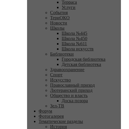
Терраса
Услуги
События
ТериОКО
Новости
Школы
Школа №445
Школа №450
Школа №611
Школа искусств
Библиотеки
Городская библиотека
Детская библиотека
Здравоохранение
Спорт
Искусство
Православный приход
Лютеранский приход
Общество и власть
Доска позора
Зел-ТВ
Форум
Фотогалерея
Тематические разделы
История