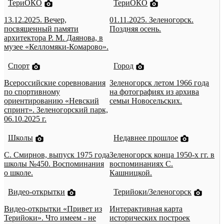
ТериОКО
ТериОКО
13.12.2025. Вечер,
01.11.2025. Зеленогорск.
посвященный памяти
Поздняя осень.
архитектора Р. М. Даянова, в
музее «Келломяки-Комарово».
Спорт
Город
Всероссийские соревнования
Зеленогорск летом 1966 года
по спортивному
на фотографиях из архива
ориентированию «Невский
семьи Новосельских.
спринт». Зеленогорский парк,
06.10.2025 г.
Школы
Недавнее прошлое
С. Смирнов, выпуск 1975 года
Зеленогорск конца 1950-х гг. в
школы №450. Воспоминания
воспоминаниях С.
о школе.
Кашницкой.
Видео-открытки
Терийоки/Зеленогорск
Видео-открытки «Привет из
Интерактивная карта
Терийоки». Что имеем - не
исторических построек