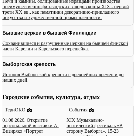
Печи и камины, облицованные изразцами производства
преимущественно финляндских заводов конца XIX - первой
трети XX вв., как памятники декоративно-прикладного
искусства и художественной промышленности.
Бывшие церкви в бывшей Финляндии
Сохранившиеся и разрушенные церкви на бывшей финской
части Карелии и Карельского перешейка.
Выборгская крепость
История Выборгской крепости с древнейших времен и до
наших дней.
Городские события, культура, отдых
ТериОКО
События
01.08.2026. Открытие
XIX Музыкально-
персональной выставки А.
поэтический фестиваль «В
Визиряко «Портрет
сторону Выборга». 15-23