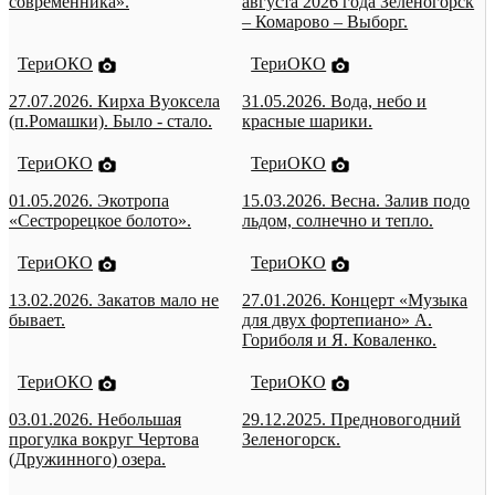
современника».
августа 2026 года Зеленогорск
– Комарово – Выборг.
ТериОКО
ТериОКО
27.07.2026. Кирха Вуоксела
31.05.2026. Вода, небо и
(п.Ромашки). Было - стало.
красные шарики.
ТериОКО
ТериОКО
01.05.2026. Экотропа
15.03.2026. Весна. Залив подо
«Сестрорецкое болото».
льдом, солнечно и тепло.
ТериОКО
ТериОКО
13.02.2026. Закатов мало не
27.01.2026. Концерт «Музыка
бывает.
для двух фортепиано» А.
Гориболя и Я. Коваленко.
ТериОКО
ТериОКО
03.01.2026. Небольшая
29.12.2025. Предновогодний
прогулка вокруг Чертова
Зеленогорск.
(Дружинного) озера.