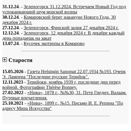
31.12.24
. -
Зеленогорск 31.12.2024. Встречаем Новый Год под
успокаивающий шум морской волны
30.12.24
. -
Комаровский берег накануне Нового Года, 30
декабря 2024 г.
27.12.24
. -
Зеленогорск, Финский залив 27 декабря 2024 г.
12.12.24
. -
Зеленогорск, 12 декабря 2024 г. В декабре каждый
день попадаешь на закат
13.07.24
. -
Кусочек экотропы в Комарово
Старости
15.05.2026
-
Газета Helsingin Sanomat 22.07.1934 №193. Очерк
Э. Лампена "Последние русские Терийок".
12.11.2023
-
Терийоки, ноябрь 1939 г, последние дни перед
войной. Фотографии Thérèse Bonney.
27.02.2022
-
«Нива», 1878 г., №№30, 31. Петр Гнедич. Валаам.
Путевые впечатления.
25.10.2021
-
«Нива», 1899 г., №15. Письмо И. Е. Репина "По
адресу Мира Искусства"
«…когда они спросят нас, что мы делаем, мы ответим: мы вспоминаем.