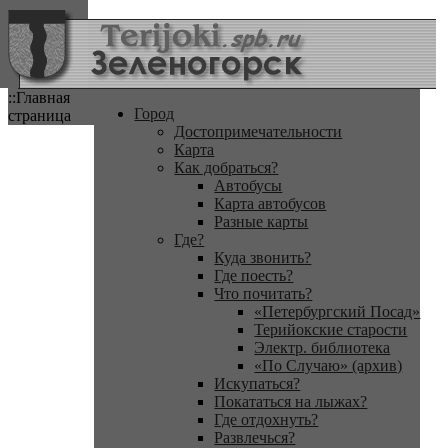
::Главная
Город
страница
Достопримечательности
Карта
Как добраться?
Автобусы
Карта автобусов
Разные карты
Где?
Куда звонить?
Где поесть?
Что почитать?
«Петербургский Посад»
Терийокские старости
Электр. библиотека
«По Случаю» (архив)
Искупаться?
Покататься на лыжах?
Где отдохнуть?
Развлечься?