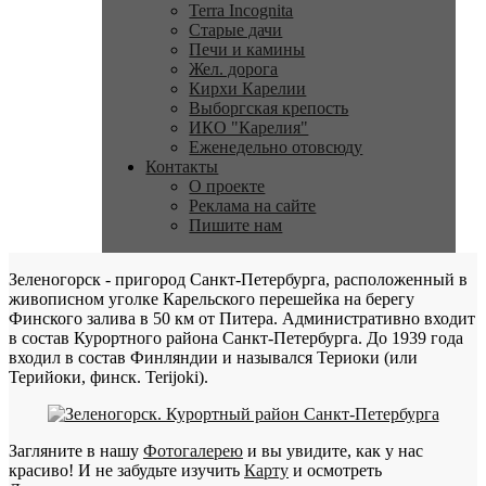
Terra Incognita
Старые дачи
Печи и камины
Жел. дорога
Кирхи Карелии
Выборгская крепость
ИКО "Карелия"
Еженедельно отовсюду
Контакты
О проекте
Реклама на сайте
Пишите нам
Зеленогорск - пригород Санкт-Петербурга, расположенный в
живописном уголке Карельского перешейка на берегу
Финского залива в 50 км от Питера. Административно входит
в состав Курортного района Санкт-Петербурга. До 1939 года
входил в состав Финляндии и назывался Териоки (или
Терийоки, финск. Terijoki).
Загляните в нашу
Фотогалерею
и вы увидите, как у нас
красиво! И не забудьте изучить
Карту
и осмотреть