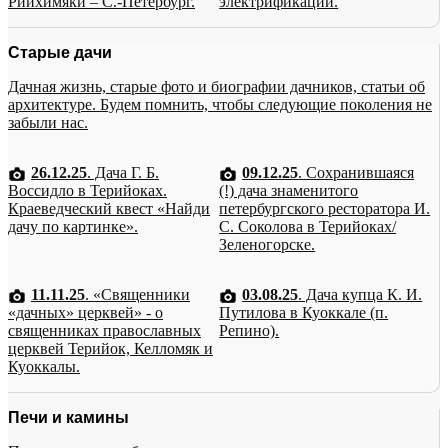
Рийхимяки – С.-Петербург.
электрификации.
Старые дачи
Дачная жизнь, старые фото и биографии дачников, статьи об
архитектуре. Будем помнить, чтобы следующие поколения не
забыли нас.
26.12.25
. Дача Г. Б.
09.12.25
. Сохранившаяся
Воссидло в Терийоках.
(!) дача знаменитого
Краеведческий квест «Найди
петербургского ресторатора И.
дачу по картинке».
С. Соколова в Терийоках/
Зеленогорске.
11.11.25
. «Священники
03.08.25
. Дача купца К. И.
«дачных» церквей» - о
Путилова в Куоккале (п.
священниках православных
Репино).
церквей Терийок, Келломяк и
Куоккалы.
Печи и камины