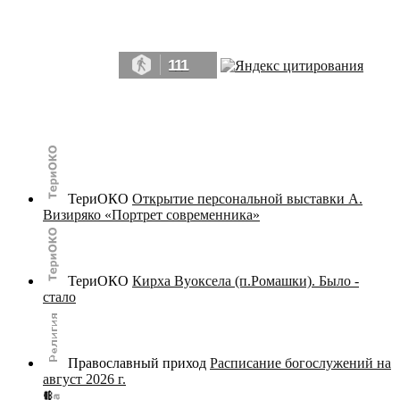
Да, мы память человечества, и поэтому мы в конце концов непременно
победим.» ― Рэй Брэдбери, 451° по Фаренгейту
111
© terijoki.spb.ru | terijoki.org 2000-2026 Использование материалов сайта в коммерческих целях без
письменного разрешения
администрации сайта
не допускается.
ТериОКО
Открытие персональной выставки А.
Визиряко «Портрет современника»
ТериОКО
Кирха Вуоксела (п.Ромашки). Было -
стало
Православный приход
Расписание богослужений на
август 2026 г.