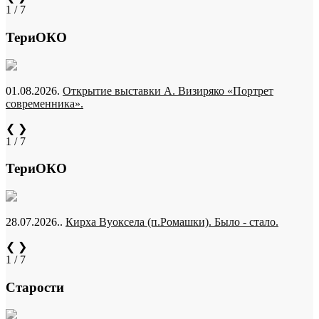
1 / 7
ТериОКО
01.08.2026.
Открытие выставки А. Визиряко «Портрет
современника».
❮
❯
1 / 7
ТериОКО
28.07.2026..
Кирха Вуоксела (п.Ромашки). Было - стало.
❮
❯
1 / 7
Старости