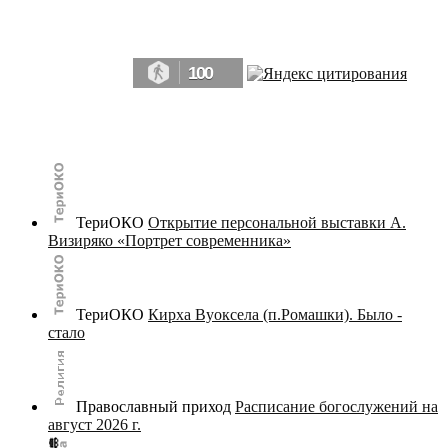
Да, мы память человечества, и поэтому мы в конце концов непременно
победим.» ― Рэй Брэдбери, 451° по Фаренгейту
100
© terijoki.spb.ru | terijoki.org 2000-2026 Использование материалов сайта в коммерческих целях без
письменного разрешения
администрации сайта
не допускается.
ТериОКО
Открытие персональной выставки А.
Визиряко «Портрет современника»
ТериОКО
Кирха Вуоксела (п.Ромашки). Было -
стало
Православный приход
Расписание богослужений на
август 2026 г.