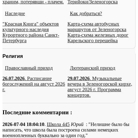
храним, потерявши - плачем.
Терийоки/Зеленогорска
Наследие
Как добраться?
"Красная Книга" объектов
Карта-схема автобусных
культурного наследия
маршрутов от Зеленогорска
Курортного района Санкт-
Карта-схема железных дорог
Петербурга
Карельского перешейка
Религия
Православный приход
Лютеранский приход
26.07.2026
. Расписание
29.07.2026
. Музыкальные
богослужений на август 2026
вечера в Зеленогорской кирхе,
г.
август 2026 г. Программа
концертов.
Последние комментарии :
2026-07-04 18:04:10
.
Школа 445
Юрий
: "Нелишне было бы
написать, что школа была построена силами немецких
военнопленных буквально за один год."