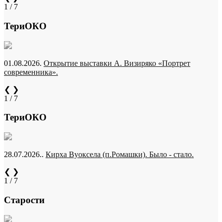
1 / 7
ТериОКО
01.08.2026.
Открытие выставки А. Визиряко «Портрет
современника».
❮
❯
1 / 7
ТериОКО
28.07.2026..
Кирха Вуоксела (п.Ромашки). Было - стало.
❮
❯
1 / 7
Старости