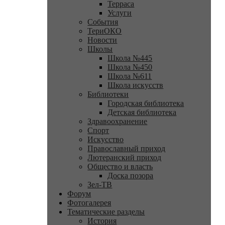
Терраса
Услуги
События
ТериОКО
Новости
Школы
Школа №445
Школа №450
Школа №611
Школа искусств
Библиотеки
Городская библиотека
Детская библиотека
Здравоохранение
Спорт
Искусство
Православный приход
Лютеранский приход
Общество и власть
Доска позора
Зел-ТВ
Форум
Фотогалерея
Тематические разделы
История