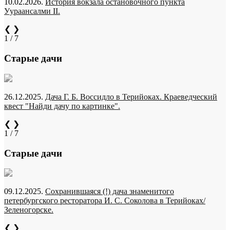
10.02.2026.
История вокзала остановочного пункта
Уураансалми II.
❮
❯
1 / 7
Старые дачи
26.12.2025.
Дача Г. Б. Воссидло в Терийоках. Краеведческий
квест "Найди дачу по картинке".
❮
❯
1 / 7
Старые дачи
09.12.2025.
Сохранившаяся (!) дача знаменитого
петербургского ресторатора И. С. Соколова в Терийоках/
Зеленогорске.
❮
❯