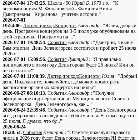
2026-07-04 17:43:25
.
Школа 450
Юрий Б. 1973 г.в.
: "К
воспоминаниям М. Филановской - Фамилия Нины
Дмитриевны - Кирсанова - учитель истории."
2026-07-01
19:54:06
.
Лютер.приход:Концерты
Александр
: "Юлия, добрый
день. Программа концертов на 3-5 июля уже опубликована на
этой страничке. Программа на ..."
2026-07-01 19:48:54
.
События
Александр
: "Дмитрий, я выше
Вам ответил. День Зеленогорска состоится и пройдет 25 июля
2026 г."
2026-07-01 15:09:56
.
События
Дмитрий
: "Я правильно
понимаю,что в этом году День города будет 25 июля? Или он
не состоится?"
2026-07-01 11:08:39
.
Лютер.приход:Концерты
Юлия
: "Добрый
день. Подскажите, пожалуйста, где можно посмотреть
расписание органных концертов на июль?"
2026-06-27 06:10:13
.
События
Александр
: "Получил
официальное подтверждение из Муниципального Совета г.
Зеленогорска - День Зеленогорска, как ..."
2026-06-24 22:39:46
.
События
Александр
: "День Зеленогорска
всегда проходит в последнюю субботу июля. В этом году это
25 июля. Я думаю, что бу..."
2026-06-24
18:20:54
.
События
Дмитрий
: "Ответьте,пожалуйста,какого
числа в 2026 году будет День города Зеленогорска?И будет ли