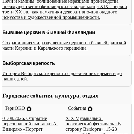
Печи и камины, облицованные изразцами производства
преимущественно финляндских заводов конца XIX - первой
трети XX вв., как памятники декоративно-прикладного
искусства и художественной промышленности.
Бывшие церкви в бывшей Финляндии
Сохранившиеся и разрушенные церкви на бывшей финской
части Карелии и Карельского перешейка.
Выборгская крепость
История Выборгской крепости с древнейших времен и до
наших дней.
Городские события, культура, отдых
ТериОКО
События
01.08.2026. Открытие
XIX Музыкально-
персональной выставки А.
поэтический фестиваль «В
Визиряко «Портрет
сторону Выборга». 15-23