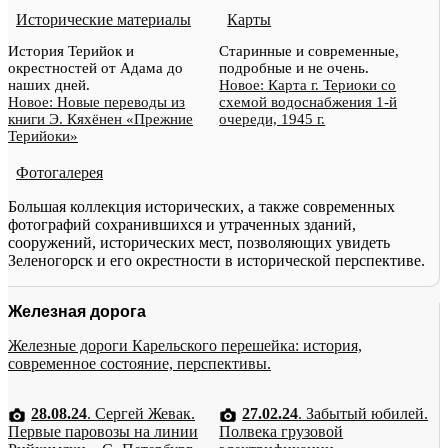
Исторические материалы
Карты
История Терийок и
Старинные и современные,
окрестностей от Адама до
подробные и не очень.
наших дней.
Новое: Карта г. Териоки со
Новое: Новые переводы из
схемой водоснабжения 1-й
книги Э. Кяхёнен «Прежние
очереди, 1945 г.
Терийоки»
Фотогалерея
Большая коллекция исторических, а также современных
фотографий сохранившихся и утраченных зданий,
сооружений, исторических мест, позволяющих увидеть
Зеленогорск и его окрестности в исторической перспективе.
Железная дорога
Железные дороги Карельского перешейка: история,
современное состояние, перспективы.
28.08.24
. Сергей Жевак.
27.02.24
. Забытый юбилей.
Первые паровозы на линии
Полвека грузовой