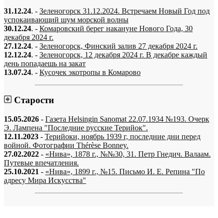
31.12.24
. -
Зеленогорск 31.12.2024. Встречаем Новый Год под
успокаивающий шум морской волны
30.12.24
. -
Комаровский берег накануне Нового Года, 30
декабря 2024 г.
27.12.24
. -
Зеленогорск, Финский залив 27 декабря 2024 г.
12.12.24
. -
Зеленогорск, 12 декабря 2024 г. В декабре каждый
день попадаешь на закат
13.07.24
. -
Кусочек экотропы в Комарово
Старости
15.05.2026
-
Газета Helsingin Sanomat 22.07.1934 №193. Очерк
Э. Лампена "Последние русские Терийок".
12.11.2023
-
Терийоки, ноябрь 1939 г, последние дни перед
войной. Фотографии Thérèse Bonney.
27.02.2022
-
«Нива», 1878 г., №№30, 31. Петр Гнедич. Валаам.
Путевые впечатления.
25.10.2021
-
«Нива», 1899 г., №15. Письмо И. Е. Репина "По
адресу Мира Искусства"
«…когда они спросят нас, что мы делаем, мы ответим: мы вспоминаем.