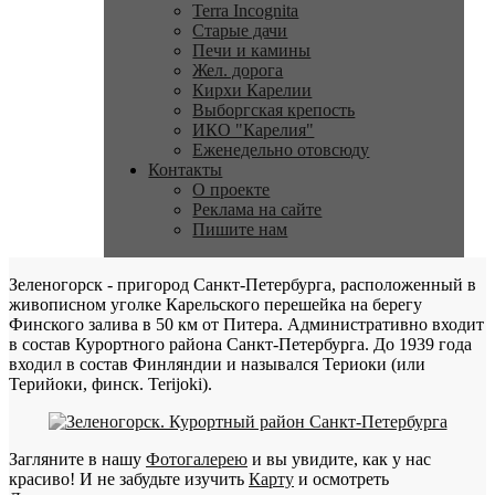
Terra Incognita
Старые дачи
Печи и камины
Жел. дорога
Кирхи Карелии
Выборгская крепость
ИКО "Карелия"
Еженедельно отовсюду
Контакты
О проекте
Реклама на сайте
Пишите нам
Зеленогорск - пригород Санкт-Петербурга, расположенный в
живописном уголке Карельского перешейка на берегу
Финского залива в 50 км от Питера. Административно входит
в состав Курортного района Санкт-Петербурга. До 1939 года
входил в состав Финляндии и назывался Териоки (или
Терийоки, финск. Terijoki).
Загляните в нашу
Фотогалерею
и вы увидите, как у нас
красиво! И не забудьте изучить
Карту
и осмотреть