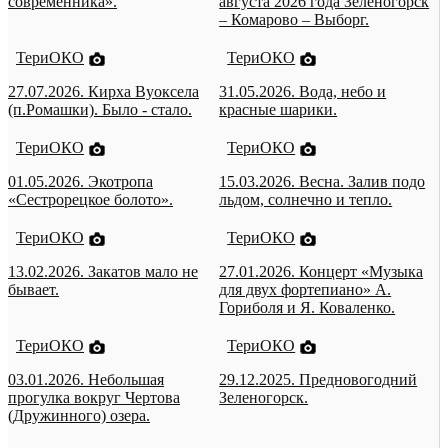
современника».
августа 2026 года Зеленогорск
– Комарово – Выборг.
ТериОКО
ТериОКО
27.07.2026. Кирха Вуоксела
31.05.2026. Вода, небо и
(п.Ромашки). Было - стало.
красные шарики.
ТериОКО
ТериОКО
01.05.2026. Экотропа
15.03.2026. Весна. Залив подо
«Сестрорецкое болото».
льдом, солнечно и тепло.
ТериОКО
ТериОКО
13.02.2026. Закатов мало не
27.01.2026. Концерт «Музыка
бывает.
для двух фортепиано» А.
Гориболя и Я. Коваленко.
ТериОКО
ТериОКО
03.01.2026. Небольшая
29.12.2025. Предновогодний
прогулка вокруг Чертова
Зеленогорск.
(Дружинного) озера.