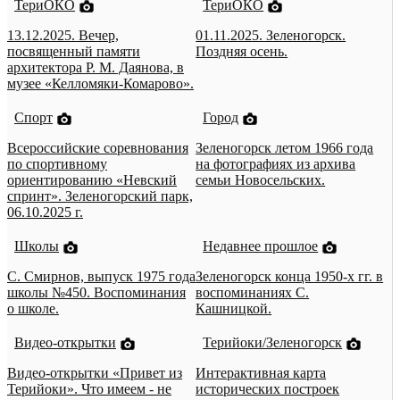
ТериОКО
ТериОКО
13.12.2025. Вечер,
01.11.2025. Зеленогорск.
посвященный памяти
Поздняя осень.
архитектора Р. М. Даянова, в
музее «Келломяки-Комарово».
Спорт
Город
Всероссийские соревнования
Зеленогорск летом 1966 года
по спортивному
на фотографиях из архива
ориентированию «Невский
семьи Новосельских.
спринт». Зеленогорский парк,
06.10.2025 г.
Школы
Недавнее прошлое
С. Смирнов, выпуск 1975 года
Зеленогорск конца 1950-х гг. в
школы №450. Воспоминания
воспоминаниях С.
о школе.
Кашницкой.
Видео-открытки
Терийоки/Зеленогорск
Видео-открытки «Привет из
Интерактивная карта
Терийоки». Что имеем - не
исторических построек