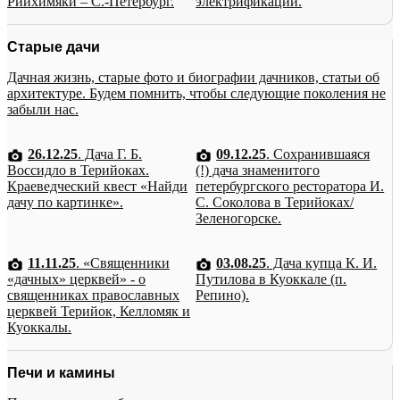
Рийхимяки – С.-Петербург.
электрификации.
Старые дачи
Дачная жизнь, старые фото и биографии дачников, статьи об
архитектуре. Будем помнить, чтобы следующие поколения не
забыли нас.
26.12.25
. Дача Г. Б.
09.12.25
. Сохранившаяся
Воссидло в Терийоках.
(!) дача знаменитого
Краеведческий квест «Найди
петербургского ресторатора И.
дачу по картинке».
С. Соколова в Терийоках/
Зеленогорске.
11.11.25
. «Священники
03.08.25
. Дача купца К. И.
«дачных» церквей» - о
Путилова в Куоккале (п.
священниках православных
Репино).
церквей Терийок, Келломяк и
Куоккалы.
Печи и камины