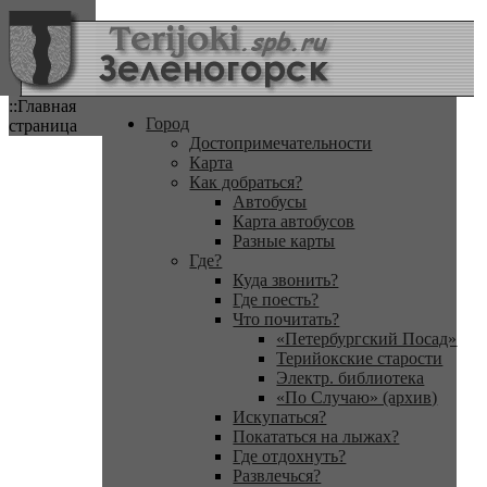
::Главная
Город
страница
Достопримечательности
Карта
Как добраться?
Автобусы
Карта автобусов
Разные карты
Где?
Куда звонить?
Где поесть?
Что почитать?
«Петербургский Посад»
Терийокские старости
Электр. библиотека
«По Случаю» (архив)
Искупаться?
Покататься на лыжах?
Где отдохнуть?
Развлечься?