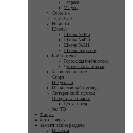
Терраса
Услуги
События
ТериОКО
Новости
Школы
Школа №445
Школа №450
Школа №611
Школа искусств
Библиотеки
Городская библиотека
Детская библиотека
Здравоохранение
Спорт
Искусство
Православный приход
Лютеранский приход
Общество и власть
Доска позора
Зел-ТВ
Форум
Фотогалерея
Тематические разделы
История