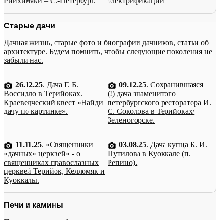
Рийхимяки – С.-Петербург.
электрификации.
Старые дачи
Дачная жизнь, старые фото и биографии дачников, статьи об
архитектуре. Будем помнить, чтобы следующие поколения не
забыли нас.
26.12.25
. Дача Г. Б.
09.12.25
. Сохранившаяся
Воссидло в Терийоках.
(!) дача знаменитого
Краеведческий квест «Найди
петербургского ресторатора И.
дачу по картинке».
С. Соколова в Терийоках/
Зеленогорске.
11.11.25
. «Священники
03.08.25
. Дача купца К. И.
«дачных» церквей» - о
Путилова в Куоккале (п.
священниках православных
Репино).
церквей Терийок, Келломяк и
Куоккалы.
Печи и камины