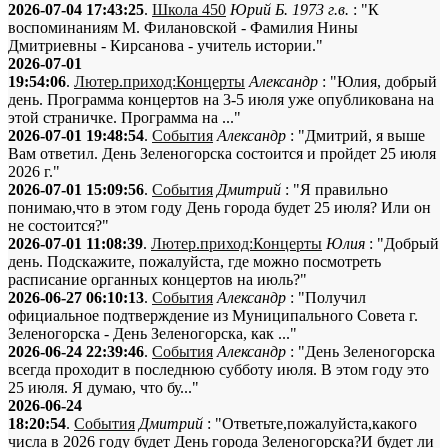
2026-07-04 17:43:25
.
Школа 450
Юрий Б. 1973 г.в.
: "К
воспоминаниям М. Филановской - Фамилия Нины
Дмитриевны - Кирсанова - учитель истории."
2026-07-01
19:54:06
.
Лютер.приход:Концерты
Александр
: "Юлия, добрый
день. Программа концертов на 3-5 июля уже опубликована на
этой страничке. Программа на ..."
2026-07-01 19:48:54
.
События
Александр
: "Дмитрий, я выше
Вам ответил. День Зеленогорска состоится и пройдет 25 июля
2026 г."
2026-07-01 15:09:56
.
События
Дмитрий
: "Я правильно
понимаю,что в этом году День города будет 25 июля? Или он
не состоится?"
2026-07-01 11:08:39
.
Лютер.приход:Концерты
Юлия
: "Добрый
день. Подскажите, пожалуйста, где можно посмотреть
расписание органных концертов на июль?"
2026-06-27 06:10:13
.
События
Александр
: "Получил
официальное подтверждение из Муниципального Совета г.
Зеленогорска - День Зеленогорска, как ..."
2026-06-24 22:39:46
.
События
Александр
: "День Зеленогорска
всегда проходит в последнюю субботу июля. В этом году это
25 июля. Я думаю, что бу..."
2026-06-24
18:20:54
.
События
Дмитрий
: "Ответьте,пожалуйста,какого
числа в 2026 году будет День города Зеленогорска?И будет ли