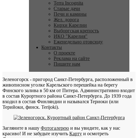
Terra Incognita
Старые дачи
Печи и камины
Жел. дорога
Кирхи Карелии
Выборгская крепость
ИКО "Карелия"
Еженедельно отовсюду
Контакты
О проекте
Реклама на сайте
Пишите нам
Зеленогорск - пригород Санкт-Петербурга, расположенный в
живописном уголке Карельского перешейка на берегу
Финского залива в 50 км от Питера. Административно входит
в состав Курортного района Санкт-Петербурга. До 1939 года
входил в состав Финляндии и назывался Териоки (или
Терийоки, финск. Terijoki).
Загляните в нашу
Фотогалерею
и вы увидите, как у нас
красиво! И не забудьте изучить
Карту
и осмотреть