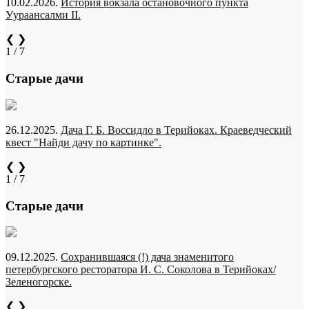
10.02.2026.
История вокзала остановочного пункта
Уураансалми II.
❮
❯
1 / 7
Старые дачи
26.12.2025.
Дача Г. Б. Воссидло в Терийоках. Краеведческий
квест "Найди дачу по картинке".
❮
❯
1 / 7
Старые дачи
09.12.2025.
Сохранившаяся (!) дача знаменитого
петербургского ресторатора И. С. Соколова в Терийоках/
Зеленогорске.
❮
❯