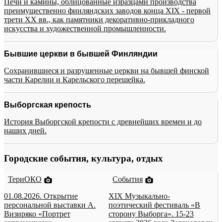
Печи и камины, облицованные изразцами производства
преимущественно финляндских заводов конца XIX - первой
трети XX вв., как памятники декоративно-прикладного
искусства и художественной промышленности.
Бывшие церкви в бывшей Финляндии
Сохранившиеся и разрушенные церкви на бывшей финской
части Карелии и Карельского перешейка.
Выборгская крепость
История Выборгской крепости с древнейших времен и до
наших дней.
Городские события, культура, отдых
ТериОКО
События
01.08.2026. Открытие
XIX Музыкально-
персональной выставки А.
поэтический фестиваль «В
Визиряко «Портрет
сторону Выборга». 15-23