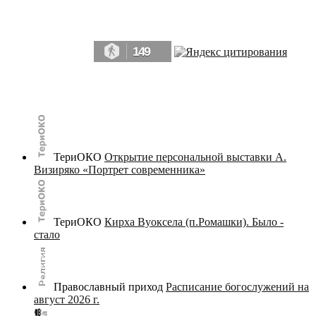
Да, мы память человечества, и поэтому мы в конце концов непременно
победим.» ― Рэй Брэдбери, 451° по Фаренгейту
149
© terijoki.spb.ru | terijoki.org 2000-2026 Использование материалов сайта в коммерческих целях без
письменного разрешения
администрации сайта
не допускается.
ТериОКО
Открытие персональной выставки А.
Визиряко «Портрет современника»
ТериОКО
Кирха Вуоксела (п.Ромашки). Было -
стало
Православный приход
Расписание богослужений на
август 2026 г.