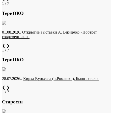
1 / 7
ТериОКО
01.08.2026.
Открытие выставки А. Визиряко «Портрет
современника».
❮
❯
1 / 7
ТериОКО
28.07.2026..
Кирха Вуоксела (п.Ромашки). Было - стало.
❮
❯
1 / 7
Старости