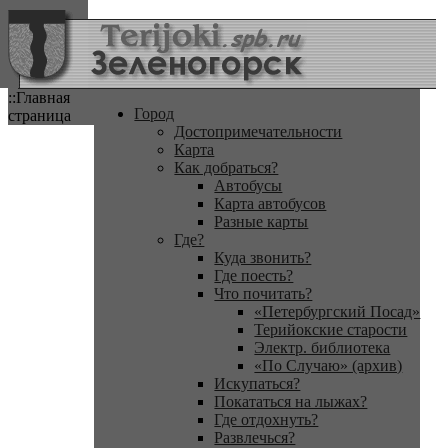
::Главная
Город
страница
Достопримечательности
Карта
Как добраться?
Автобусы
Карта автобусов
Разные карты
Где?
Куда звонить?
Где поесть?
Что почитать?
«Петербургский Посад»
Терийокские старости
Электр. библиотека
«По Случаю» (архив)
Искупаться?
Покататься на лыжах?
Где отдохнуть?
Развлечься?