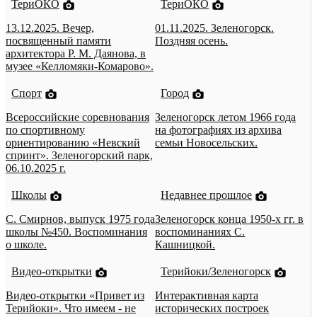
ТериОКО
ТериОКО
13.12.2025. Вечер,
01.11.2025. Зеленогорск.
посвященный памяти
Поздняя осень.
архитектора Р. М. Даянова, в
музее «Келломяки-Комарово».
Спорт
Город
Всероссийские соревнования
Зеленогорск летом 1966 года
по спортивному
на фотографиях из архива
ориентированию «Невский
семьи Новосельских.
спринт». Зеленогорский парк,
06.10.2025 г.
Школы
Недавнее прошлое
С. Смирнов, выпуск 1975 года
Зеленогорск конца 1950-х гг. в
школы №450. Воспоминания
воспоминаниях С.
о школе.
Кашницкой.
Видео-открытки
Терийоки/Зеленогорск
Видео-открытки «Привет из
Интерактивная карта
Терийоки». Что имеем - не
исторических построек