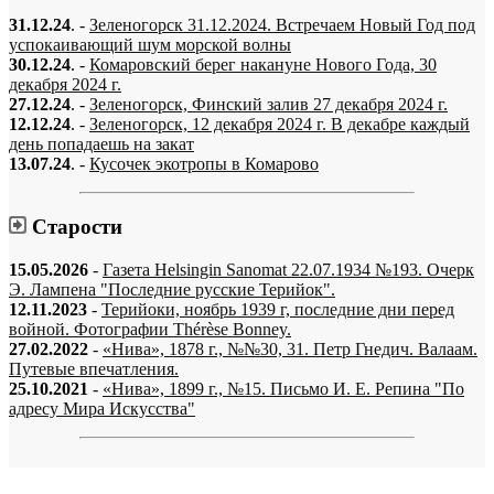
31.12.24
. -
Зеленогорск 31.12.2024. Встречаем Новый Год под
успокаивающий шум морской волны
30.12.24
. -
Комаровский берег накануне Нового Года, 30
декабря 2024 г.
27.12.24
. -
Зеленогорск, Финский залив 27 декабря 2024 г.
12.12.24
. -
Зеленогорск, 12 декабря 2024 г. В декабре каждый
день попадаешь на закат
13.07.24
. -
Кусочек экотропы в Комарово
Старости
15.05.2026
-
Газета Helsingin Sanomat 22.07.1934 №193. Очерк
Э. Лампена "Последние русские Терийок".
12.11.2023
-
Терийоки, ноябрь 1939 г, последние дни перед
войной. Фотографии Thérèse Bonney.
27.02.2022
-
«Нива», 1878 г., №№30, 31. Петр Гнедич. Валаам.
Путевые впечатления.
25.10.2021
-
«Нива», 1899 г., №15. Письмо И. Е. Репина "По
адресу Мира Искусства"
«…когда они спросят нас, что мы делаем, мы ответим: мы вспоминаем.