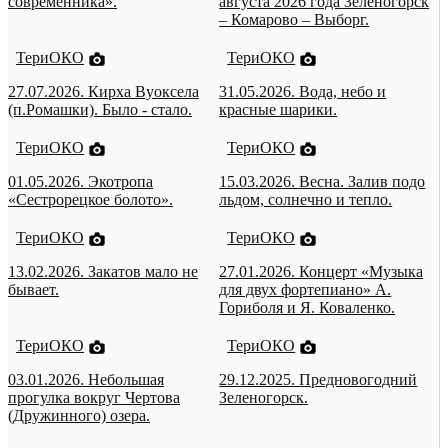
современника».
августа 2026 года Зеленогорск
– Комарово – Выборг.
ТериОКО
ТериОКО
27.07.2026. Кирха Вуоксела
31.05.2026. Вода, небо и
(п.Ромашки). Было - стало.
красные шарики.
ТериОКО
ТериОКО
01.05.2026. Экотропа
15.03.2026. Весна. Залив подо
«Сестрорецкое болото».
льдом, солнечно и тепло.
ТериОКО
ТериОКО
13.02.2026. Закатов мало не
27.01.2026. Концерт «Музыка
бывает.
для двух фортепиано» А.
Гориболя и Я. Коваленко.
ТериОКО
ТериОКО
03.01.2026. Небольшая
29.12.2025. Предновогодний
прогулка вокруг Чертова
Зеленогорск.
(Дружинного) озера.