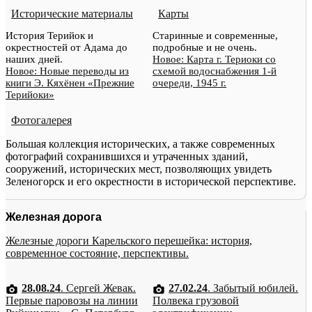
Исторические материалы
Карты
История Терийок и
Старинные и современные,
окрестностей от Адама до
подробные и не очень.
наших дней.
Новое: Карта г. Териоки со
Новое: Новые переводы из
схемой водоснабжения 1-й
книги Э. Кяхёнен «Прежние
очереди, 1945 г.
Терийоки»
Фотогалерея
Большая коллекция исторических, а также современных
фотографий сохранившихся и утраченных зданий,
сооружений, исторических мест, позволяющих увидеть
Зеленогорск и его окрестности в исторической перспективе.
Железная дорога
Железные дороги Карельского перешейка: история,
современное состояние, перспективы.
28.08.24
. Сергей Жевак.
27.02.24
. Забытый юбилей.
Первые паровозы на линии
Полвека грузовой