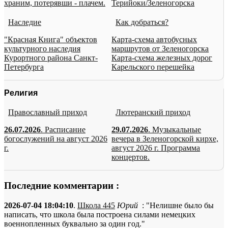
храним, потерявши - плачем.
Терийоки/Зеленогорска
Наследие
Как добраться?
"Красная Книга" объектов
Карта-схема автобусных
культурного наследия
маршрутов от Зеленогорска
Курортного района Санкт-
Карта-схема железных дорог
Петербурга
Карельского перешейка
Религия
Православный приход
Лютеранский приход
26.07.2026
. Расписание
29.07.2026
. Музыкальные
богослужений на август 2026
вечера в Зеленогорской кирхе,
г.
август 2026 г. Программа
концертов.
Последние комментарии :
2026-07-04 18:04:10
.
Школа 445
Юрий
: "Нелишне было бы
написать, что школа была построена силами немецких
военнопленных буквально за один год."