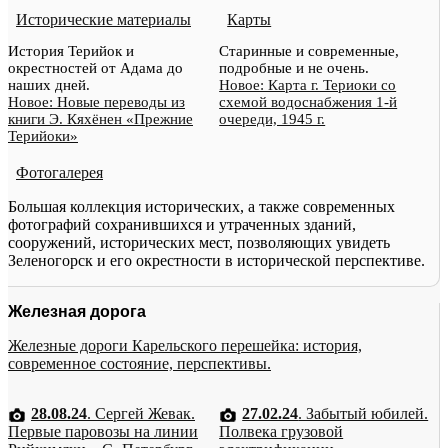
Исторические материалы
Карты
История Терийок и
Старинные и современные,
окрестностей от Адама до
подробные и не очень.
наших дней.
Новое: Карта г. Териоки со
Новое: Новые переводы из
схемой водоснабжения 1-й
книги Э. Кяхёнен «Прежние
очереди, 1945 г.
Терийоки»
Фотогалерея
Большая коллекция исторических, а также современных
фотографий сохранившихся и утраченных зданий,
сооружений, исторических мест, позволяющих увидеть
Зеленогорск и его окрестности в исторической перспективе.
Железная дорога
Железные дороги Карельского перешейка: история,
современное состояние, перспективы.
28.08.24
. Сергей Жевак.
27.02.24
. Забытый юбилей.
Первые паровозы на линии
Полвека грузовой