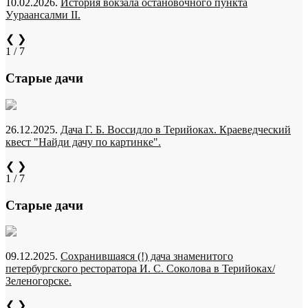
10.02.2026.
История вокзала остановочного пункта
Уураансалми II.
❮
❯
1 / 7
Старые дачи
26.12.2025.
Дача Г. Б. Воссидло в Терийоках. Краеведческий
квест "Найди дачу по картинке".
❮
❯
1 / 7
Старые дачи
09.12.2025.
Сохранившаяся (!) дача знаменитого
петербургского ресторатора И. С. Соколова в Терийоках/
Зеленогорске.
❮
❯