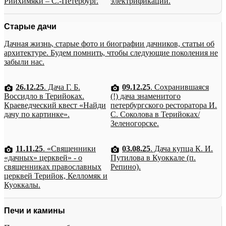
Рийхимяки – С.-Петербург.
электрификации.
Старые дачи
Дачная жизнь, старые фото и биографии дачников, статьи об
архитектуре. Будем помнить, чтобы следующие поколения не
забыли нас.
26.12.25
. Дача Г. Б.
09.12.25
. Сохранившаяся
Воссидло в Терийоках.
(!) дача знаменитого
Краеведческий квест «Найди
петербургского ресторатора И.
дачу по картинке».
С. Соколова в Терийоках/
Зеленогорске.
11.11.25
. «Священники
03.08.25
. Дача купца К. И.
«дачных» церквей» - о
Путилова в Куоккале (п.
священниках православных
Репино).
церквей Терийок, Келломяк и
Куоккалы.
Печи и камины