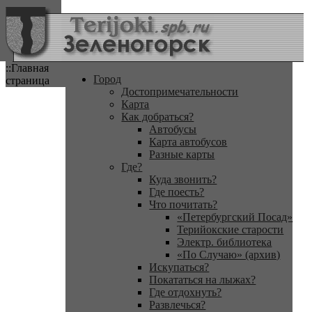
::Главная
Город
страница
Достопримечательности
Карта
Как добраться?
Автобусы
Карта автобусов
Разные карты
Где?
Куда звонить?
Где поесть?
Что почитать?
«Петербургский Посад»
Терийокские старости
Электр. библиотека
«По Случаю» (архив)
Искупаться?
Покататься на лыжах?
Где отдохнуть?
Развлечься?