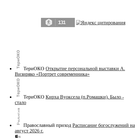
Да, мы память человечества, и поэтому мы в конце концов непременно
победим.» ― Рэй Брэдбери, 451° по Фаренгейту
131
© terijoki.spb.ru | terijoki.org 2000-2026 Использование материалов сайта в коммерческих целях без
письменного разрешения
администрации сайта
не допускается.
ТериОКО
Открытие персональной выставки А.
Визиряко «Портрет современника»
ТериОКО
Кирха Вуоксела (п.Ромашки). Было -
стало
Православный приход
Расписание богослужений на
август 2026 г.