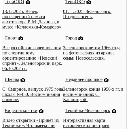
ТериОКО
ТериОКО
13.12.2025. Вечер,
01.11.2025. Зеленогорск.
посвященный памяти
Поздняя осень.
архитектора Р. М. Даянова, в
музее «Келломяки-Комарово».
Спорт
Город
Всероссийские соревнования
Зеленогорск летом 1966 года
по спортивному
на фотографиях из архива
ориентированию «Невский
семьи Новосельских.
спринт». Зеленогорский парк,
06.10.2025 г.
Школы
Недавнее прошлое
С. Смирнов, выпуск 1975 года
Зеленогорск конца 1950-х гг. в
школы №450. Воспоминания
воспоминаниях С.
о школе.
Кашницкой.
Видео-открытки
Терийоки/Зеленогорск
Видео-открытки «Привет из
Интерактивная карта
Терийоки». Что имеем - не
исторических построек