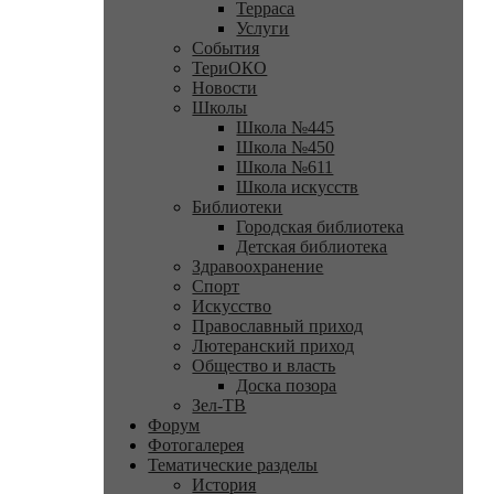
Терраса
Услуги
События
ТериОКО
Новости
Школы
Школа №445
Школа №450
Школа №611
Школа искусств
Библиотеки
Городская библиотека
Детская библиотека
Здравоохранение
Спорт
Искусство
Православный приход
Лютеранский приход
Общество и власть
Доска позора
Зел-ТВ
Форум
Фотогалерея
Тематические разделы
История