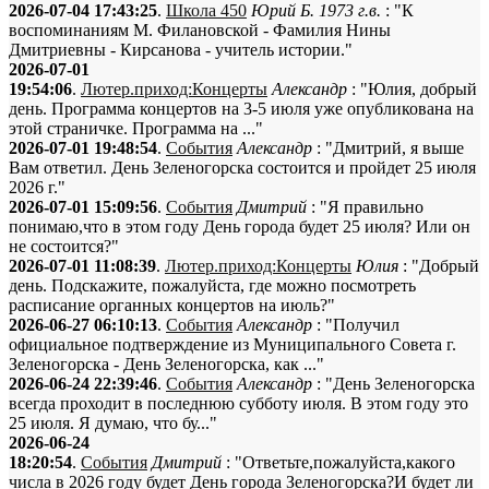
2026-07-04 17:43:25
.
Школа 450
Юрий Б. 1973 г.в.
: "К
воспоминаниям М. Филановской - Фамилия Нины
Дмитриевны - Кирсанова - учитель истории."
2026-07-01
19:54:06
.
Лютер.приход:Концерты
Александр
: "Юлия, добрый
день. Программа концертов на 3-5 июля уже опубликована на
этой страничке. Программа на ..."
2026-07-01 19:48:54
.
События
Александр
: "Дмитрий, я выше
Вам ответил. День Зеленогорска состоится и пройдет 25 июля
2026 г."
2026-07-01 15:09:56
.
События
Дмитрий
: "Я правильно
понимаю,что в этом году День города будет 25 июля? Или он
не состоится?"
2026-07-01 11:08:39
.
Лютер.приход:Концерты
Юлия
: "Добрый
день. Подскажите, пожалуйста, где можно посмотреть
расписание органных концертов на июль?"
2026-06-27 06:10:13
.
События
Александр
: "Получил
официальное подтверждение из Муниципального Совета г.
Зеленогорска - День Зеленогорска, как ..."
2026-06-24 22:39:46
.
События
Александр
: "День Зеленогорска
всегда проходит в последнюю субботу июля. В этом году это
25 июля. Я думаю, что бу..."
2026-06-24
18:20:54
.
События
Дмитрий
: "Ответьте,пожалуйста,какого
числа в 2026 году будет День города Зеленогорска?И будет ли