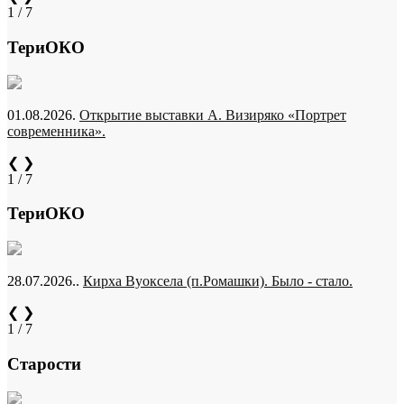
1 / 7
ТериОКО
01.08.2026.
Открытие выставки А. Визиряко «Портрет
современника».
❮
❯
1 / 7
ТериОКО
28.07.2026..
Кирха Вуоксела (п.Ромашки). Было - стало.
❮
❯
1 / 7
Старости