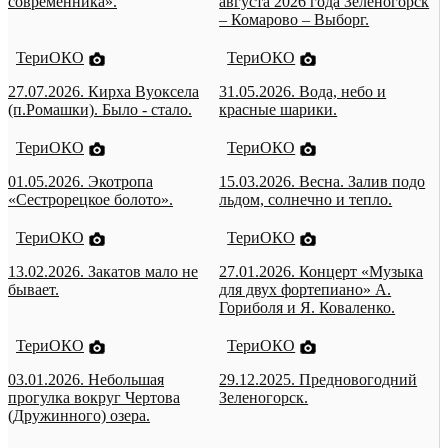
современника».
августа 2026 года Зеленогорск
– Комарово – Выборг.
ТериОКО
ТериОКО
27.07.2026. Кирха Вуоксела
31.05.2026. Вода, небо и
(п.Ромашки). Было - стало.
красные шарики.
ТериОКО
ТериОКО
01.05.2026. Экотропа
15.03.2026. Весна. Залив подо
«Сестрорецкое болото».
льдом, солнечно и тепло.
ТериОКО
ТериОКО
13.02.2026. Закатов мало не
27.01.2026. Концерт «Музыка
бывает.
для двух фортепиано» А.
Гориболя и Я. Коваленко.
ТериОКО
ТериОКО
03.01.2026. Небольшая
29.12.2025. Предновогодний
прогулка вокруг Чертова
Зеленогорск.
(Дружинного) озера.