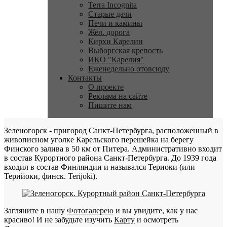
Terra Incognita
Старые дачи
Печи и камины
Жел. дорога
Кирхи Карелии
Выборгская крепость
ИКО "Карелия"
Еженедельно отовсюду
Контакты
О проекте
Реклама на сайте
Пишите нам
Зеленогорск - пригород Санкт-Петербурга, расположенный в
живописном уголке Карельского перешейка на берегу
Финского залива в 50 км от Питера. Административно входит
в состав Курортного района Санкт-Петербурга. До 1939 года
входил в состав Финляндии и назывался Териоки (или
Терийоки, финск. Terijoki).
Загляните в нашу
Фотогалерею
и вы увидите, как у нас
красиво! И не забудьте изучить
Карту
и осмотреть