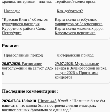
храним, потерявши - плачем.
Терийоки/Зеленогорска
Наследие
Как добраться?
"Красная Книга" объектов
Карта-схема автобусных
культурного наследия
маршрутов от Зеленогорска
Курортного района Санкт-
Карта-схема железных дорог
Петербурга
Карельского перешейка
Религия
Православный приход
Лютеранский приход
26.07.2026
. Расписание
29.07.2026
. Музыкальные
богослужений на август 2026
вечера в Зеленогорской кирхе,
г.
август 2026 г. Программа
концертов.
Последние комментарии :
2026-07-04 18:04:10
.
Школа 445
Юрий
: "Нелишне было бы
написать, что школа была построена силами немецких
военнопленных буквально за один год."