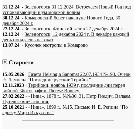
31.12.24
. -
Зеленогорск 31.12.2024. Встречаем Новый Год под
успокаивающий шум морской волны
30.12.24
. -
Комаровский берег накануне Нового Года, 30
декабря 2024 г.
27.12.24
. -
Зеленогорск, Финский залив 27 декабря 2024 г.
12.12.24
. -
Зеленогорск, 12 декабря 2024 г. В декабре каждый
день попадаешь на закат
13.07.24
. -
Кусочек экотропы в Комарово
Старости
15.05.2026
-
Газета Helsingin Sanomat 22.07.1934 №193. Очерк
Э. Лампена "Последние русские Терийок".
12.11.2023
-
Терийоки, ноябрь 1939 г, последние дни перед
войной. Фотографии Thérèse Bonney.
27.02.2022
-
«Нива», 1878 г., №№30, 31. Петр Гнедич. Валаам.
Путевые впечатления.
25.10.2021
-
«Нива», 1899 г., №15. Письмо И. Е. Репина "По
адресу Мира Искусства"
«…когда они спросят нас, что мы делаем, мы ответим: мы вспоминаем.