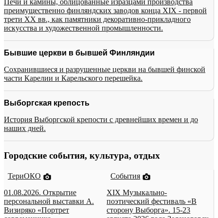
Печи и камины, облицованные изразцами производства
преимущественно финляндских заводов конца XIX - первой
трети XX вв., как памятники декоративно-прикладного
искусства и художественной промышленности.
Бывшие церкви в бывшей Финляндии
Сохранившиеся и разрушенные церкви на бывшей финской
части Карелии и Карельского перешейка.
Выборгская крепость
История Выборгской крепости с древнейших времен и до
наших дней.
Городские события, культура, отдых
ТериОКО
События
01.08.2026. Открытие
XIX Музыкально-
персональной выставки А.
поэтический фестиваль «В
Визиряко «Портрет
сторону Выборга». 15-23