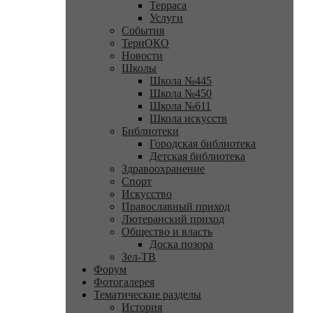
Терраса
Услуги
События
ТериОКО
Новости
Школы
Школа №445
Школа №450
Школа №611
Школа искусств
Библиотеки
Городская библиотека
Детская библиотека
Здравоохранение
Спорт
Искусство
Православный приход
Лютеранский приход
Общество и власть
Доска позора
Зел-ТВ
Форум
Фотогалерея
Тематические разделы
История