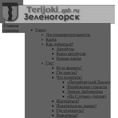
::Главная
Город
страница
Достопримечательности
Карта
Как добраться?
Автобусы
Карта автобусов
Разные карты
Где?
Куда звонить?
Где поесть?
Что почитать?
«Петербургский Посад»
Терийокские старости
Электр. библиотека
«По Случаю» (архив)
Искупаться?
Покататься на лыжах?
Где отдохнуть?
Развлечься?