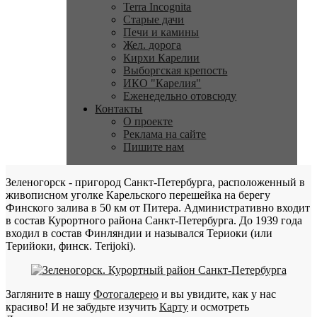
Terra Incognita
Старые дачи
Печи и камины
Жел. дорога
Кирхи Карелии
Выборгская крепость
ИКО "Карелия"
Еженедельно отовсюду
Контакты
О проекте
Реклама на сайте
Пишите нам
Зеленогорск - пригород Санкт-Петербурга, расположенный в
живописном уголке Карельского перешейка на берегу
Финского залива в 50 км от Питера. Административно входит
в состав Курортного района Санкт-Петербурга. До 1939 года
входил в состав Финляндии и назывался Териоки (или
Терийоки, финск. Terijoki).
Загляните в нашу
Фотогалерею
и вы увидите, как у нас
красиво! И не забудьте изучить
Карту
и осмотреть