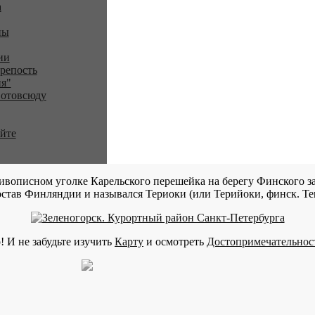
a
ны
ии
репость
я"
 отовсюду
айте
ивописном уголке Карельского перешейка на берегу Финского за
став Финляндии и назывался Териоки (или Терийоки, финск. Teri
! И не забудьте изучить
Карту
и осмотреть
Достопримечательнос