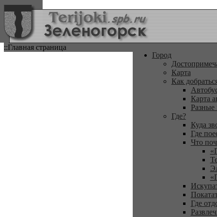
::Главная страница
Город
Достопримеч
Карта
Как добратьс
Автобу
Карта а
Разные
Где?
Куда зв
Где пое
Что поч
«
Т
Э
«
Искупа
Покатат
Где отд
Развлеч