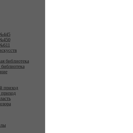
№445
№450
№611
искусств
ая библиотека
 библиотека
ение
й приход
 приход
ласть
озора
елы