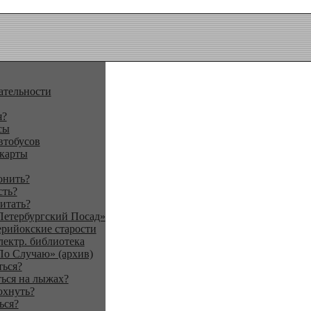
ательности
я?
сы
втобусов
 карты
онить?
сть?
итать?
Петербургский Посад»
ерийокские старости
лектр. библиотека
По Случаю» (архив)
ться?
ься на лыжах?
охнуть?
ься?