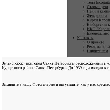
Terra Incognit
Старые дачи
Печи и ками
Жел. дорога
Кирхи Карел
Выборгская к
ИКО "Карели
Еженедельно
Контакты
О проекте
Реклама на с
Пишите нам
Зеленогорск - пригород Санкт-Петербурга, расположенный в ж
Курортного района Санкт-Петербурга. До 1939 года входил в со
Загляните в нашу
Фотогалерею
и вы увидите, как у нас красиво