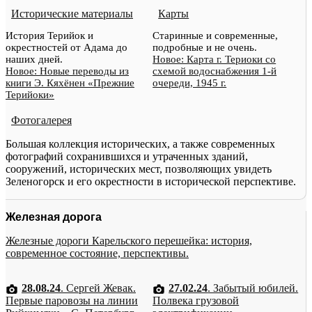
Исторические материалы
Карты
История Терийок и
Старинные и современные,
окрестностей от Адама до
подробные и не очень.
наших дней.
Новое: Карта г. Териоки со
Новое: Новые переводы из
схемой водоснабжения 1-й
книги Э. Кяхёнен «Прежние
очереди, 1945 г.
Терийоки»
Фотогалерея
Большая коллекция исторических, а также современных
фотографий сохранившихся и утраченных зданий,
сооружений, исторических мест, позволяющих увидеть
Зеленогорск и его окрестности в исторической перспективе.
Железная дорога
Железные дороги Карельского перешейка: история,
современное состояние, перспективы.
28.08.24
. Сергей Жевак.
27.02.24
. Забытый юбилей.
Первые паровозы на линии
Полвека грузовой