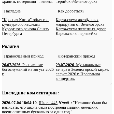
храним, потерявши - плачем.
Терийоки/Зеленогорска
Наследие
Как добраться?
"Красная Книга" объектов
Карта-схема автобусных
культурного наследия
маршрутов от Зеленогорска
Курортного района Санкт-
Карта-схема железных дорог
Петербурга
Карельского перешейка
Религия
Православный приход
Лютеранский приход
26.07.2026
. Расписание
29.07.2026
. Музыкальные
богослужений на август 2026
вечера в Зеленогорской кирхе,
г.
август 2026 г. Программа
концертов.
Последние комментарии :
2026-07-04 18:04:10
.
Школа 445
Юрий
: "Нелишне было бы
написать, что школа была построена силами немецких
военнопленных буквально за один год."