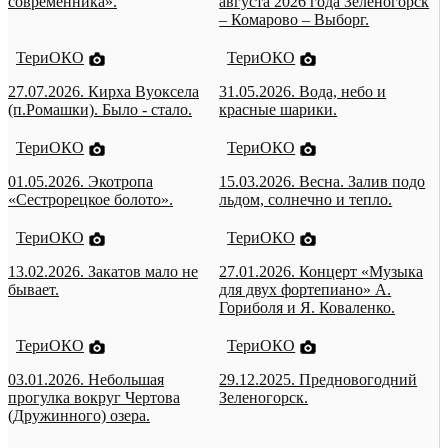
современника».
августа 2026 года Зеленогорск
– Комарово – Выборг.
ТериОКО
ТериОКО
27.07.2026. Кирха Вуоксела
31.05.2026. Вода, небо и
(п.Ромашки). Было - стало.
красные шарики.
ТериОКО
ТериОКО
01.05.2026. Экотропа
15.03.2026. Весна. Залив подо
«Сестрорецкое болото».
льдом, солнечно и тепло.
ТериОКО
ТериОКО
13.02.2026. Закатов мало не
27.01.2026. Концерт «Музыка
бывает.
для двух фортепиано» А.
Гориболя и Я. Коваленко.
ТериОКО
ТериОКО
03.01.2026. Небольшая
29.12.2025. Предновогодний
прогулка вокруг Чертова
Зеленогорск.
(Дружинного) озера.