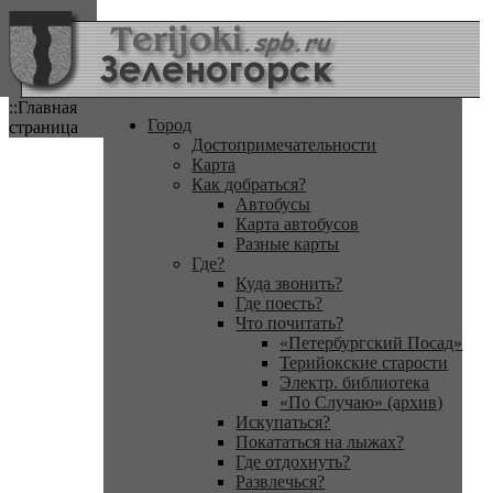
::Главная
Город
страница
Достопримечательности
Карта
Как добраться?
Автобусы
Карта автобусов
Разные карты
Где?
Куда звонить?
Где поесть?
Что почитать?
«Петербургский Посад»
Терийокские старости
Электр. библиотека
«По Случаю» (архив)
Искупаться?
Покататься на лыжах?
Где отдохнуть?
Развлечься?