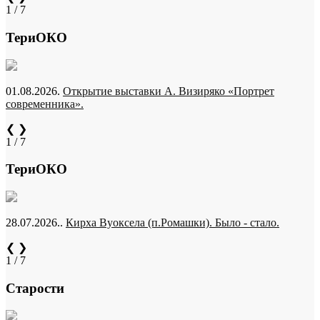
1 / 7
ТериОКО
01.08.2026.
Открытие выставки А. Визиряко «Портрет
современника».
❮
❯
1 / 7
ТериОКО
28.07.2026..
Кирха Вуоксела (п.Ромашки). Было - стало.
❮
❯
1 / 7
Старости