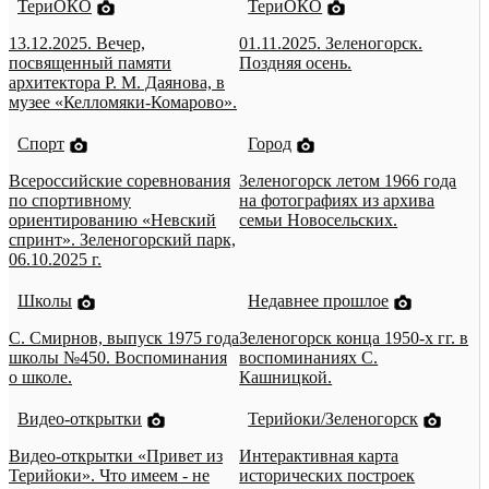
ТериОКО
ТериОКО
13.12.2025. Вечер,
01.11.2025. Зеленогорск.
посвященный памяти
Поздняя осень.
архитектора Р. М. Даянова, в
музее «Келломяки-Комарово».
Спорт
Город
Всероссийские соревнования
Зеленогорск летом 1966 года
по спортивному
на фотографиях из архива
ориентированию «Невский
семьи Новосельских.
спринт». Зеленогорский парк,
06.10.2025 г.
Школы
Недавнее прошлое
С. Смирнов, выпуск 1975 года
Зеленогорск конца 1950-х гг. в
школы №450. Воспоминания
воспоминаниях С.
о школе.
Кашницкой.
Видео-открытки
Терийоки/Зеленогорск
Видео-открытки «Привет из
Интерактивная карта
Терийоки». Что имеем - не
исторических построек