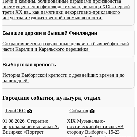
Печи и камины, облицованные изразцами производства
преимущественно финляндских заводов конца XIX - первой
трети XX вв., как памятники декоративно-прикладного
искусства и художественной промышленности.
Бывшие церкви в бывшей Финляндии
Сохранившиеся и разрушенные церкви на бывшей финской
части Карелии и Карельского перешейка.
Выборгская крепость
История Выборгской крепости с древнейших времен и до
наших дней.
Городские события, культура, отдых
ТериОКО
События
01.08.2026. Открытие
XIX Музыкально-
персональной выставки А.
поэтический фестиваль «В
Визиряко «Портрет
сторону Выборга». 15-23