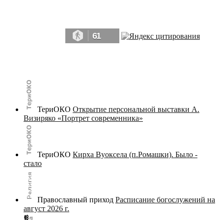
Да, мы память человечества, и поэтому мы в конце концов непременно
победим.» ― Рэй Брэдбери, 451° по Фаренгейту
61
© terijoki.spb.ru | terijoki.org 2000-2026 Использование материалов сайта в коммерческих целях без
письменного разрешения
администрации сайта
не допускается.
ТериОКО
Открытие персональной выставки А.
Визиряко «Портрет современника»
ТериОКО
Кирха Вуоксела (п.Ромашки). Было -
стало
Православный приход
Расписание богослужений на
август 2026 г.