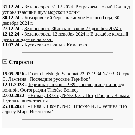
31.12.24
. -
Зеленогорск 31.12.2024. Встречаем Новый Год под
успокаивающий шум морской волны
30.12.24
. -
Комаровский берег накануне Нового Года, 30
декабря 2024 г.
27.12.24
. -
Зеленогорск, Финский залив 27 декабря 2024 г.
12.12.24
. -
Зеленогорск, 12 декабря 2024 г. В декабре каждый
день попадаешь на закат
13.07.24
. -
Кусочек экотропы в Комарово
Старости
15.05.2026
-
Газета Helsingin Sanomat 22.07.1934 №193. Очерк
Э. Лампена "Последние русские Терийок".
12.11.2023
-
Терийоки, ноябрь 1939 г, последние дни перед
войной. Фотографии Thérèse Bonney.
27.02.2022
-
«Нива», 1878 г., №№30, 31. Петр Гнедич. Валаам.
Путевые впечатления.
25.10.2021
-
«Нива», 1899 г., №15. Письмо И. Е. Репина "По
адресу Мира Искусства"
«…когда они спросят нас, что мы делаем, мы ответим: мы вспоминаем.