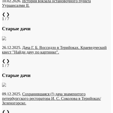
10.02.2026.
История вокзала остановочного пункта
Уураансалми II.
❮
❯
1 / 7
Старые дачи
26.12.2025.
Дача Г. Б. Воссидло в Терийоках. Краеведческий
квест "Найди дачу по картинке".
❮
❯
1 / 7
Старые дачи
09.12.2025.
Сохранившаяся (!) дача знаменитого
петербургского ресторатора И. С. Соколова в Терийоках/
Зеленогорске.
❮
❯