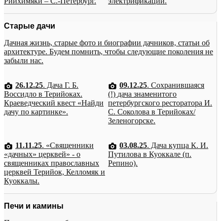
Рийхимяки – С.-Петербург.
электрификации.
Старые дачи
Дачная жизнь, старые фото и биографии дачников, статьи об
архитектуре. Будем помнить, чтобы следующие поколения не
забыли нас.
26.12.25
. Дача Г. Б.
09.12.25
. Сохранившаяся
Воссидло в Терийоках.
(!) дача знаменитого
Краеведческий квест «Найди
петербургского ресторатора И.
дачу по картинке».
С. Соколова в Терийоках/
Зеленогорске.
11.11.25
. «Священники
03.08.25
. Дача купца К. И.
«дачных» церквей» - о
Путилова в Куоккале (п.
священниках православных
Репино).
церквей Терийок, Келломяк и
Куоккалы.
Печи и камины