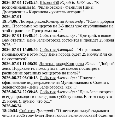
2026-07-04 17:43:25
.
Школа 450
Юрий Б. 1973 г.в.
: "К
воспоминаниям М. Филановской - Фамилия Нины
Дмитриевны - Кирсанова - учитель истории."
2026-07-01
19:54:06
.
Лютер.приход:Концерты
Александр
: "Юлия, добрый
день. Программа концертов на 3-5 июля уже опубликована на
этой страничке. Программа на ..."
2026-07-01 19:48:54
.
События
Александр
: "Дмитрий, я выше
Вам ответил. День Зеленогорска состоится и пройдет 25 июля
2026 г."
2026-07-01 15:09:56
.
События
Дмитрий
: "Я правильно
понимаю,что в этом году День города будет 25 июля? Или он
не состоится?"
2026-07-01 11:08:39
.
Лютер.приход:Концерты
Юлия
: "Добрый
день. Подскажите, пожалуйста, где можно посмотреть
расписание органных концертов на июль?"
2026-06-27 06:10:13
.
События
Александр
: "Получил
официальное подтверждение из Муниципального Совета г.
Зеленогорска - День Зеленогорска, как ..."
2026-06-24 22:39:46
.
События
Александр
: "День Зеленогорска
всегда проходит в последнюю субботу июля. В этом году это
25 июля. Я думаю, что бу..."
2026-06-24
18:20:54
.
События
Дмитрий
: "Ответьте,пожалуйста,какого
числа в 2026 году будет День города Зеленогорска?И будет ли