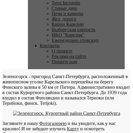
Terra Incognita
Старые дачи
Печи и камины
Жел. дорога
Кирхи Карелии
Выборгская крепость
ИКО "Карелия"
Еженедельно отовсюду
Контакты
О проекте
Реклама на сайте
Пишите нам
Зеленогорск - пригород Санкт-Петербурга, расположенный в
живописном уголке Карельского перешейка на берегу
Финского залива в 50 км от Питера. Административно входит
в состав Курортного района Санкт-Петербурга. До 1939 года
входил в состав Финляндии и назывался Териоки (или
Терийоки, финск. Terijoki).
Загляните в нашу
Фотогалерею
и вы увидите, как у нас
красиво! И не забудьте изучить
Карту
и осмотреть