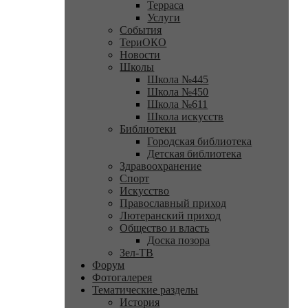
Терраса
Услуги
События
ТериОКО
Новости
Школы
Школа №445
Школа №450
Школа №611
Школа искусств
Библиотеки
Городская библиотека
Детская библиотека
Здравоохранение
Спорт
Искусство
Православный приход
Лютеранский приход
Общество и власть
Доска позора
Зел-ТВ
Форум
Фотогалерея
Тематические разделы
История