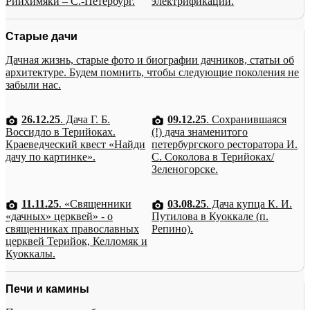
Рийхимяки – С.-Петербург.
электрификации.
Старые дачи
Дачная жизнь, старые фото и биографии дачников, статьи об
архитектуре. Будем помнить, чтобы следующие поколения не
забыли нас.
26.12.25
. Дача Г. Б.
09.12.25
. Сохранившаяся
Воссидло в Терийоках.
(!) дача знаменитого
Краеведческий квест «Найди
петербургского ресторатора И.
дачу по картинке».
С. Соколова в Терийоках/
Зеленогорске.
11.11.25
. «Священники
03.08.25
. Дача купца К. И.
«дачных» церквей» - о
Путилова в Куоккале (п.
священниках православных
Репино).
церквей Терийок, Келломяк и
Куоккалы.
Печи и камины