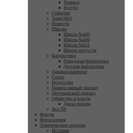
Терраса
Услуги
События
ТериОКО
Новости
Школы
Школа №445
Школа №450
Школа №611
Школа искусств
Библиотеки
Городская библиотека
Детская библиотека
Здравоохранение
Спорт
Искусство
Православный приход
Лютеранский приход
Общество и власть
Доска позора
Зел-ТВ
Форум
Фотогалерея
Тематические разделы
История