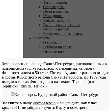
Terra Incognita
Старые дачи
Печи и камины
Жел. дорога
Кирхи Карелии
Выборгская крепость
ИКО "Карелия"
Еженедельно отовсюду
Контакты
О проекте
Реклама на сайте
Пишите нам
Зеленогорск - пригород Санкт-Петербурга, расположенный в
живописном уголке Карельского перешейка на берегу
Финского залива в 50 км от Питера. Административно входит
в состав Курортного района Санкт-Петербурга. До 1939 года
входил в состав Финляндии и назывался Териоки (или
Терийоки, финск. Terijoki).
Загляните в нашу
Фотогалерею
и вы увидите, как у нас
красиво! И не забудьте изучить
Карту
и осмотреть