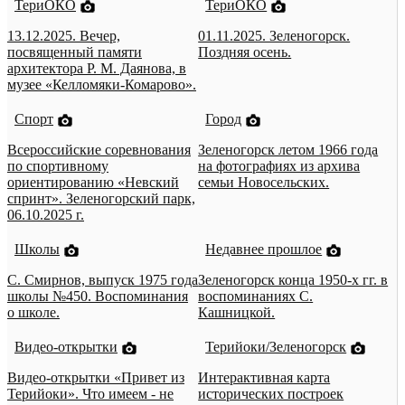
ТериОКО
ТериОКО
13.12.2025. Вечер,
01.11.2025. Зеленогорск.
посвященный памяти
Поздняя осень.
архитектора Р. М. Даянова, в
музее «Келломяки-Комарово».
Спорт
Город
Всероссийские соревнования
Зеленогорск летом 1966 года
по спортивному
на фотографиях из архива
ориентированию «Невский
семьи Новосельских.
спринт». Зеленогорский парк,
06.10.2025 г.
Школы
Недавнее прошлое
С. Смирнов, выпуск 1975 года
Зеленогорск конца 1950-х гг. в
школы №450. Воспоминания
воспоминаниях С.
о школе.
Кашницкой.
Видео-открытки
Терийоки/Зеленогорск
Видео-открытки «Привет из
Интерактивная карта
Терийоки». Что имеем - не
исторических построек