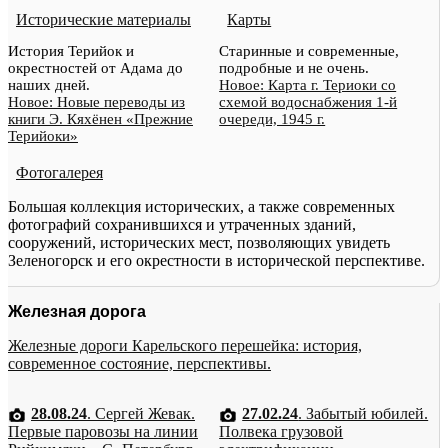
Исторические материалы
Карты
История Терийок и
Старинные и современные,
окрестностей от Адама до
подробные и не очень.
наших дней.
Новое: Карта г. Териоки со
Новое: Новые переводы из
схемой водоснабжения 1-й
книги Э. Кяхёнен «Прежние
очереди, 1945 г.
Терийоки»
Фотогалерея
Большая коллекция исторических, а также современных
фотографий сохранившихся и утраченных зданий,
сооружений, исторических мест, позволяющих увидеть
Зеленогорск и его окрестности в исторической перспективе.
Железная дорога
Железные дороги Карельского перешейка: история,
современное состояние, перспективы.
28.08.24
. Сергей Жевак.
27.02.24
. Забытый юбилей.
Первые паровозы на линии
Полвека грузовой