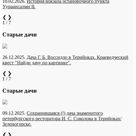
10.02.2026.
История вокзала остановочного пункта
Уураансалми II.
❮
❯
1 / 7
Старые дачи
26.12.2025.
Дача Г. Б. Воссидло в Терийоках. Краеведческий
квест "Найди дачу по картинке".
❮
❯
1 / 7
Старые дачи
09.12.2025.
Сохранившаяся (!) дача знаменитого
петербургского ресторатора И. С. Соколова в Терийоках/
Зеленогорске.
❮
❯