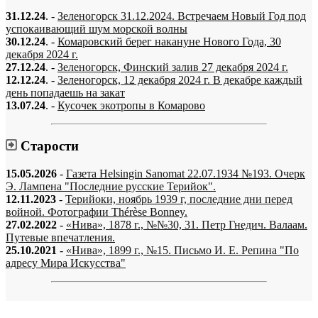
31.12.24
. -
Зеленогорск 31.12.2024. Встречаем Новый Год под
успокаивающий шум морской волны
30.12.24
. -
Комаровский берег накануне Нового Года, 30
декабря 2024 г.
27.12.24
. -
Зеленогорск, Финский залив 27 декабря 2024 г.
12.12.24
. -
Зеленогорск, 12 декабря 2024 г. В декабре каждый
день попадаешь на закат
13.07.24
. -
Кусочек экотропы в Комарово
Старости
15.05.2026
-
Газета Helsingin Sanomat 22.07.1934 №193. Очерк
Э. Лампена "Последние русские Терийок".
12.11.2023
-
Терийоки, ноябрь 1939 г, последние дни перед
войной. Фотографии Thérèse Bonney.
27.02.2022
-
«Нива», 1878 г., №№30, 31. Петр Гнедич. Валаам.
Путевые впечатления.
25.10.2021
-
«Нива», 1899 г., №15. Письмо И. Е. Репина "По
адресу Мира Искусства"
«…когда они спросят нас, что мы делаем, мы ответим: мы вспоминаем.