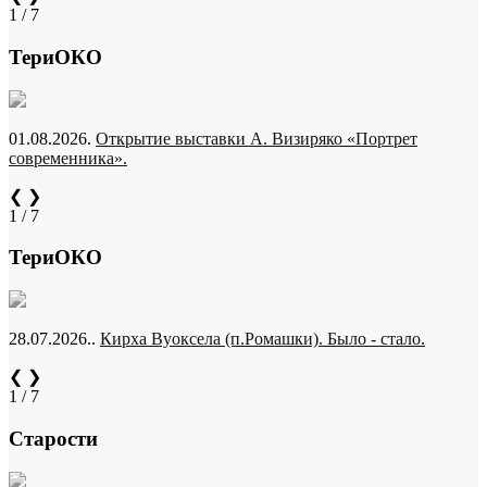
1 / 7
ТериОКО
01.08.2026.
Открытие выставки А. Визиряко «Портрет
современника».
❮
❯
1 / 7
ТериОКО
28.07.2026..
Кирха Вуоксела (п.Ромашки). Было - стало.
❮
❯
1 / 7
Старости