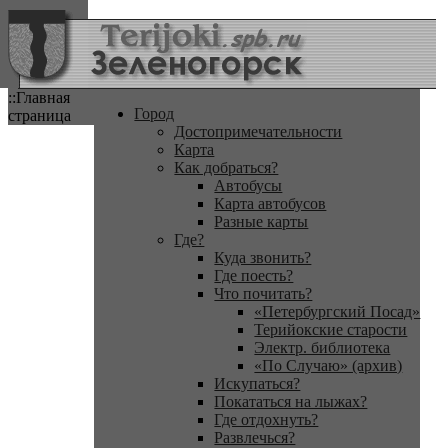
::Главная
Город
страница
Достопримечательности
Карта
Как добраться?
Автобусы
Карта автобусов
Разные карты
Где?
Куда звонить?
Где поесть?
Что почитать?
«Петербургский Посад»
Терийокские старости
Электр. библиотека
«По Случаю» (архив)
Искупаться?
Покататься на лыжах?
Где отдохнуть?
Развлечься?