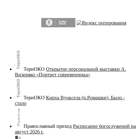
Да, мы память человечества, и поэтому мы в конце концов непременно
победим.» ― Рэй Брэдбери, 451° по Фаренгейту
122
© terijoki.spb.ru | terijoki.org 2000-2026 Использование материалов сайта в коммерческих целях без
письменного разрешения
администрации сайта
не допускается.
ТериОКО
Открытие персональной выставки А.
Визиряко «Портрет современника»
ТериОКО
Кирха Вуоксела (п.Ромашки). Было -
стало
Православный приход
Расписание богослужений на
август 2026 г.