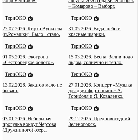
современника».
августа 2026 года Зеленогорск
– Комарово – Выборг.
ТериОКО
ТериОКО
27.07.2026. Кирха Вуоксела
31.05.2026. Вода, небо и
(п.Ромашки). Было - стало.
красные шарики.
ТериОКО
ТериОКО
01.05.2026. Экотропа
15.03.2026. Весна. Залив подо
«Сестрорецкое болото».
льдом, солнечно и тепло.
ТериОКО
ТериОКО
13.02.2026. Закатов мало не
27.01.2026. Концерт «Музыка
бывает.
для двух фортепиано» А.
Гориболя и Я. Коваленко.
ТериОКО
ТериОКО
03.01.2026. Небольшая
29.12.2025. Предновогодний
прогулка вокруг Чертова
Зеленогорск.
(Дружинного) озера.