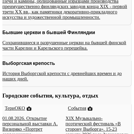
Печи и камины, облицованные изразцами производства
преимущественно финляндских заводов конца XIX - первой
трети XX вв., как памятники декоративно-прикладного
искусства и художественной промышленности.
Бывшие церкви в бывшей Финляндии
Сохранившиеся и разрушенные церкви на бывшей финской
части Карелии и Карельского перешейка.
Выборгская крепость
История Выборгской крепости с древнейших времен и до
наших дней.
Городские события, культура, отдых
ТериОКО
События
01.08.2026. Открытие
XIX Музыкально-
персональной выставки А.
поэтический фестиваль «В
Визиряко «Портрет
сторону Выборга». 15-23