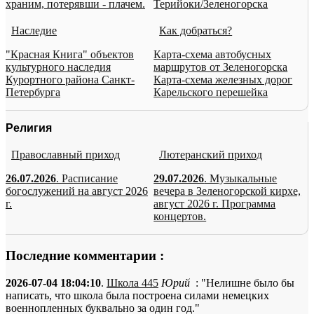
храним, потерявши - плачем.
Терийоки/Зеленогорска
Наследие
Как добраться?
"Красная Книга" объектов
Карта-схема автобусных
культурного наследия
маршрутов от Зеленогорска
Курортного района Санкт-
Карта-схема железных дорог
Петербурга
Карельского перешейка
Религия
Православный приход
Лютеранский приход
26.07.2026
. Расписание
29.07.2026
. Музыкальные
богослужений на август 2026
вечера в Зеленогорской кирхе,
г.
август 2026 г. Программа
концертов.
Последние комментарии :
2026-07-04 18:04:10
.
Школа 445
Юрий
: "Нелишне было бы
написать, что школа была построена силами немецких
военнопленных буквально за один год."