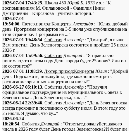
2026-07-04 17:43:25
.
Школа 450
Юрий Б. 1973 г.в.
: "К
воспоминаниям М. Филановской - Фамилия Нины
Дмитриевны - Кирсанова - учитель истории."
2026-07-01
19:54:06
.
Лютер.приход:Концерты
Александр
: "Юлия, добрый
день. Программа концертов на 3-5 июля уже опубликована на
этой страничке. Программа на ..."
2026-07-01 19:48:54
.
События
Александр
: "Дмитрий, я выше
Вам ответил. День Зеленогорска состоится и пройдет 25 июля
2026 г."
2026-07-01 15:09:56
.
События
Дмитрий
: "Я правильно
понимаю,что в этом году День города будет 25 июля? Или он
не состоится?"
2026-07-01 11:08:39
.
Лютер.приход:Концерты
Юлия
: "Добрый
день. Подскажите, пожалуйста, где можно посмотреть
расписание органных концертов на июль?"
2026-06-27 06:10:13
.
События
Александр
: "Получил
официальное подтверждение из Муниципального Совета г.
Зеленогорска - День Зеленогорска, как ..."
2026-06-24 22:39:46
.
События
Александр
: "День Зеленогорска
всегда проходит в последнюю субботу июля. В этом году это
25 июля. Я думаю, что бу..."
2026-06-24
18:20:54
.
События
Дмитрий
: "Ответьте,пожалуйста,какого
числа в 2026 году будет День города Зеленогорска?И будет ли