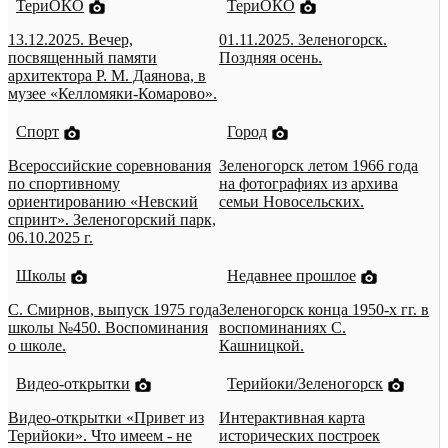
ТериОКО
ТериОКО
13.12.2025. Вечер,
01.11.2025. Зеленогорск.
посвященный памяти
Поздняя осень.
архитектора Р. М. Даянова, в
музее «Келломяки-Комарово».
Спорт
Город
Всероссийские соревнования
Зеленогорск летом 1966 года
по спортивному
на фотографиях из архива
ориентированию «Невский
семьи Новосельских.
спринт». Зеленогорский парк,
06.10.2025 г.
Школы
Недавнее прошлое
С. Смирнов, выпуск 1975 года
Зеленогорск конца 1950-х гг. в
школы №450. Воспоминания
воспоминаниях С.
о школе.
Кашницкой.
Видео-открытки
Терийоки/Зеленогорск
Видео-открытки «Привет из
Интерактивная карта
Терийоки». Что имеем - не
исторических построек