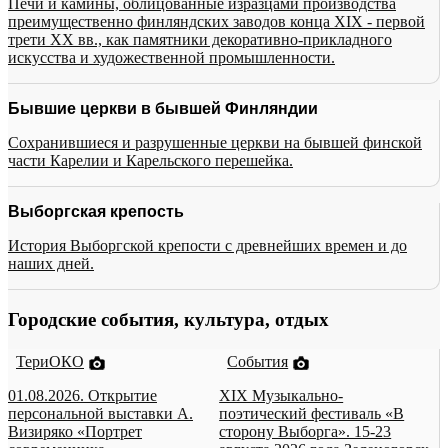
Печи и камины, облицованные изразцами производства
преимущественно финляндских заводов конца XIX - первой
трети XX вв., как памятники декоративно-прикладного
искусства и художественной промышленности.
Бывшие церкви в бывшей Финляндии
Сохранившиеся и разрушенные церкви на бывшей финской
части Карелии и Карельского перешейка.
Выборгская крепость
История Выборгской крепости с древнейших времен и до
наших дней.
Городские события, культура, отдых
ТериОКО
События
01.08.2026. Открытие
XIX Музыкально-
персональной выставки А.
поэтический фестиваль «В
Визиряко «Портрет
сторону Выборга». 15-23