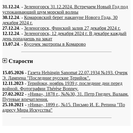
31.12.24
. -
Зеленогорск 31.12.2024. Встречаем Новый Год под
успокаивающий шум морской волны
30.12.24
. -
Комаровский берег накануне Нового Года, 30
декабря 2024 г.
27.12.24
. -
Зеленогорск, Финский залив 27 декабря 2024 г.
12.12.24
. -
Зеленогорск, 12 декабря 2024 г. В декабре каждый
день попадаешь на закат
13.07.24
. -
Кусочек экотропы в Комарово
Старости
15.05.2026
-
Газета Helsingin Sanomat 22.07.1934 №193. Очерк
Э. Лампена "Последние русские Терийок".
12.11.2023
-
Терийоки, ноябрь 1939 г, последние дни перед
войной. Фотографии Thérèse Bonney.
27.02.2022
-
«Нива», 1878 г., №№30, 31. Петр Гнедич. Валаам.
Путевые впечатления.
25.10.2021
-
«Нива», 1899 г., №15. Письмо И. Е. Репина "По
адресу Мира Искусства"
«…когда они спросят нас, что мы делаем, мы ответим: мы вспоминаем.