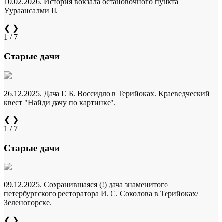
10.02.2026.
История вокзала остановочного пункта
Уураансалми II.
❮
❯
1 / 7
Старые дачи
26.12.2025.
Дача Г. Б. Воссидло в Терийоках. Краеведческий
квест "Найди дачу по картинке".
❮
❯
1 / 7
Старые дачи
09.12.2025.
Сохранившаяся (!) дача знаменитого
петербургского ресторатора И. С. Соколова в Терийоках/
Зеленогорске.
❮
❯