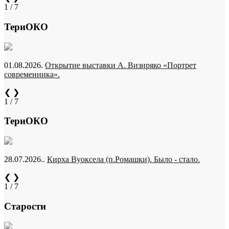
1 / 7
ТериОКО
01.08.2026.
Открытие выставки А. Визиряко «Портрет
современника».
❮
❯
1 / 7
ТериОКО
28.07.2026..
Кирха Вуоксела (п.Ромашки). Было - стало.
❮
❯
1 / 7
Старости