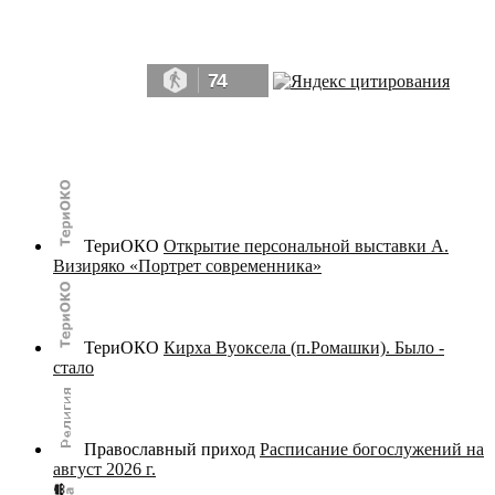
Да, мы память человечества, и поэтому мы в конце концов непременно
победим.» ― Рэй Брэдбери, 451° по Фаренгейту
74
© terijoki.spb.ru | terijoki.org 2000-2026 Использование материалов сайта в коммерческих целях без
письменного разрешения
администрации сайта
не допускается.
ТериОКО
Открытие персональной выставки А.
Визиряко «Портрет современника»
ТериОКО
Кирха Вуоксела (п.Ромашки). Было -
стало
Православный приход
Расписание богослужений на
август 2026 г.