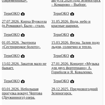
современника».
августа 2026 года Зеленогорск
– Комарово – Выборг.
ТериОКО
ТериОКО
27.07.2026. Кирха Вуоксела
31.05.2026. Вода, небо и
(п.Ромашки). Было - стало.
красные шарики.
ТериОКО
ТериОКО
01.05.2026. Экотропа
15.03.2026. Весна. Залив подо
«Сестрорецкое болото».
льдом, солнечно и тепло.
ТериОКО
ТериОКО
13.02.2026. Закатов мало не
27.01.2026. Концерт «Музыка
бывает.
для двух фортепиано» А.
Гориболя и Я. Коваленко.
ТериОКО
ТериОКО
03.01.2026. Небольшая
29.12.2025. Предновогодний
прогулка вокруг Чертова
Зеленогорск.
(Дружинного) озера.