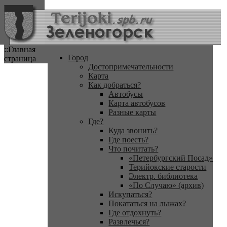
::Главная
Город
страница
Достопримечательности
Карта
Как добраться?
Автобусы
Карта автобусов
Разные карты
Где?
Куда звонить?
Где поесть?
Что почитать?
«Петербургский Посад»
Терийокские старости
Электр. библиотека
«По Случаю» (архив)
Искупаться?
Покататься на лыжах?
Где отдохнуть?
Развлечься?