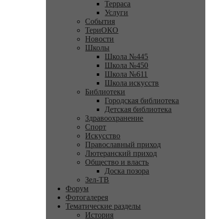
Терраса
Услуги
События
ТериОКО
Новости
Школы
Школа №445
Школа №450
Школа №611
Школа искусств
Библиотеки
Городская библиотека
Детская библиотека
Здравоохранение
Спорт
Искусство
Православный приход
Лютеранский приход
Общество и власть
Доска позора
Зел-ТВ
Форум
Фотогалерея
Тематические разделы
История