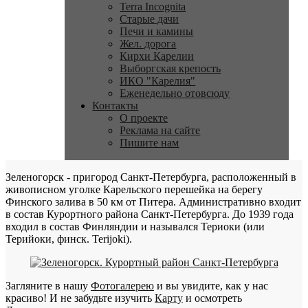
Terra Incognita
Старые дачи
Печи и камины
Жел. дорога
Кирхи Карелии
Выборгская крепость
ИКО "Карелия"
Еженедельно отовсюду
Контакты
О проекте
Реклама на сайте
Пишите нам
Зеленогорск - пригород Санкт-Петербурга, расположенный в
живописном уголке Карельского перешейка на берегу
Финского залива в 50 км от Питера. Административно входит
в состав Курортного района Санкт-Петербурга. До 1939 года
входил в состав Финляндии и назывался Териоки (или
Терийоки, финск. Terijoki).
Загляните в нашу
Фотогалерею
и вы увидите, как у нас
красиво! И не забудьте изучить
Карту
и осмотреть