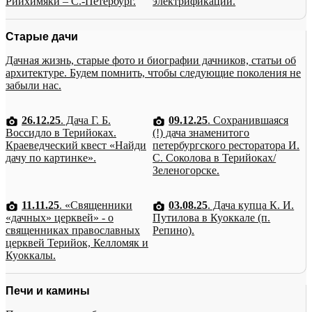
Рийхимяки – С.-Петербург.
электрификации.
Старые дачи
Дачная жизнь, старые фото и биографии дачников, статьи об
архитектуре. Будем помнить, чтобы следующие поколения не
забыли нас.
26.12.25
. Дача Г. Б.
09.12.25
. Сохранившаяся
Воссидло в Терийоках.
(!) дача знаменитого
Краеведческий квест «Найди
петербургского ресторатора И.
дачу по картинке».
С. Соколова в Терийоках/
Зеленогорске.
11.11.25
. «Священники
03.08.25
. Дача купца К. И.
«дачных» церквей» - о
Путилова в Куоккале (п.
священниках православных
Репино).
церквей Терийок, Келломяк и
Куоккалы.
Печи и камины