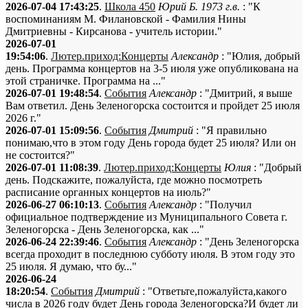
2026-07-04 17:43:25
.
Школа 450
Юрий Б. 1973 г.в.
: "К
воспоминаниям М. Филановской - Фамилия Нины
Дмитриевны - Кирсанова - учитель истории."
2026-07-01
19:54:06
.
Лютер.приход:Концерты
Александр
: "Юлия, добрый
день. Программа концертов на 3-5 июля уже опубликована на
этой страничке. Программа на ..."
2026-07-01 19:48:54
.
События
Александр
: "Дмитрий, я выше
Вам ответил. День Зеленогорска состоится и пройдет 25 июля
2026 г."
2026-07-01 15:09:56
.
События
Дмитрий
: "Я правильно
понимаю,что в этом году День города будет 25 июля? Или он
не состоится?"
2026-07-01 11:08:39
.
Лютер.приход:Концерты
Юлия
: "Добрый
день. Подскажите, пожалуйста, где можно посмотреть
расписание органных концертов на июль?"
2026-06-27 06:10:13
.
События
Александр
: "Получил
официальное подтверждение из Муниципального Совета г.
Зеленогорска - День Зеленогорска, как ..."
2026-06-24 22:39:46
.
События
Александр
: "День Зеленогорска
всегда проходит в последнюю субботу июля. В этом году это
25 июля. Я думаю, что бу..."
2026-06-24
18:20:54
.
События
Дмитрий
: "Ответьте,пожалуйста,какого
числа в 2026 году будет День города Зеленогорска?И будет ли