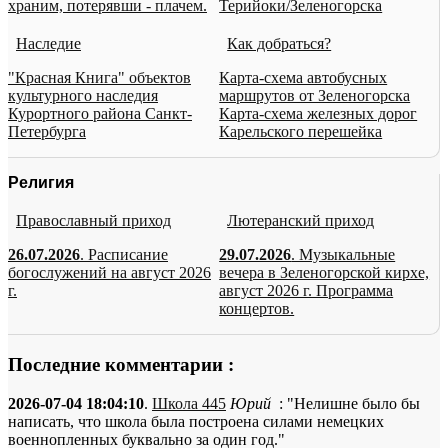
храним, потерявши - плачем.
Терийоки/Зеленогорска
Наследие
Как добраться?
"Красная Книга" объектов
Карта-схема автобусных
культурного наследия
маршрутов от Зеленогорска
Курортного района Санкт-
Карта-схема железных дорог
Петербурга
Карельского перешейка
Религия
Православный приход
Лютеранский приход
26.07.2026
. Расписание
29.07.2026
. Музыкальные
богослужений на август 2026
вечера в Зеленогорской кирхе,
г.
август 2026 г. Программа
концертов.
Последние комментарии :
2026-07-04 18:04:10
.
Школа 445
Юрий
: "Нелишне было бы
написать, что школа была построена силами немецких
военнопленных буквально за один год."