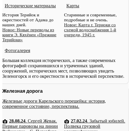
Исторические материалы
Карты
История Терийок и
Старинные и современные,
окрестностей от Адама до
подробные и не очень.
наших дней.
Новое: Карта г. Териоки со
Новое: Новые переводы из
схемой водоснабжения 1-й
книги Э. Кяхёнен «Прежние
очереди, 1945 г.
Терийоки»
Фотогалерея
Большая коллекция исторических, а также современных
фотографий сохранившихся и утраченных зданий,
сооружений, исторических мест, позволяющих увидеть
Зеленогорск и его окрестности в исторической перспективе.
Железная дорога
Железные дороги Карельского перешейка: история,
современное состояние, перспективы.
28.08.24
. Сергей Жевак.
27.02.24
. Забытый юбилей.
Первые паровозы на линии
Полвека грузовой