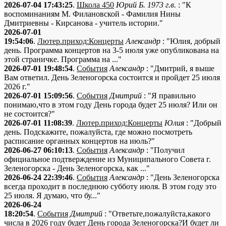
2026-07-04 17:43:25
.
Школа 450
Юрий Б. 1973 г.в.
: "К
воспоминаниям М. Филановской - Фамилия Нины
Дмитриевны - Кирсанова - учитель истории."
2026-07-01
19:54:06
.
Лютер.приход:Концерты
Александр
: "Юлия, добрый
день. Программа концертов на 3-5 июля уже опубликована на
этой страничке. Программа на ..."
2026-07-01 19:48:54
.
События
Александр
: "Дмитрий, я выше
Вам ответил. День Зеленогорска состоится и пройдет 25 июля
2026 г."
2026-07-01 15:09:56
.
События
Дмитрий
: "Я правильно
понимаю,что в этом году День города будет 25 июля? Или он
не состоится?"
2026-07-01 11:08:39
.
Лютер.приход:Концерты
Юлия
: "Добрый
день. Подскажите, пожалуйста, где можно посмотреть
расписание органных концертов на июль?"
2026-06-27 06:10:13
.
События
Александр
: "Получил
официальное подтверждение из Муниципального Совета г.
Зеленогорска - День Зеленогорска, как ..."
2026-06-24 22:39:46
.
События
Александр
: "День Зеленогорска
всегда проходит в последнюю субботу июля. В этом году это
25 июля. Я думаю, что бу..."
2026-06-24
18:20:54
.
События
Дмитрий
: "Ответьте,пожалуйста,какого
числа в 2026 году будет День города Зеленогорска?И будет ли