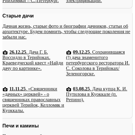
Рийхимяки – С.-Петербург.
электрификации.
Старые дачи
Дачная жизнь, старые фото и биографии дачников, статьи об
архитектуре. Будем помнить, чтобы следующие поколения не
забыли нас.
26.12.25
. Дача Г. Б.
09.12.25
. Сохранившаяся
Воссидло в Терийоках.
(!) дача знаменитого
Краеведческий квест «Найди
петербургского ресторатора И.
дачу по картинке».
С. Соколова в Терийоках/
Зеленогорске.
11.11.25
. «Священники
03.08.25
. Дача купца К. И.
«дачных» церквей» - о
Путилова в Куоккале (п.
священниках православных
Репино).
церквей Терийок, Келломяк и
Куоккалы.
Печи и камины