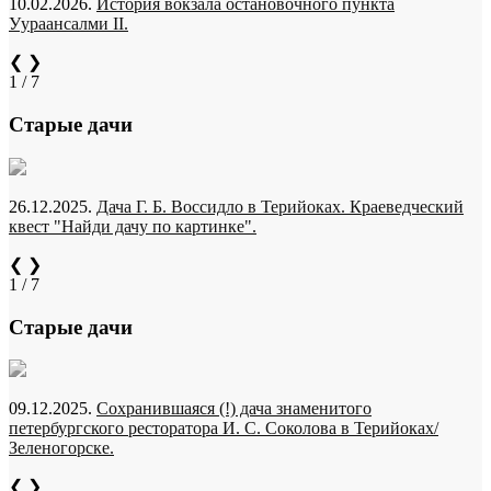
10.02.2026.
История вокзала остановочного пункта
Уураансалми II.
❮
❯
1 / 7
Старые дачи
26.12.2025.
Дача Г. Б. Воссидло в Терийоках. Краеведческий
квест "Найди дачу по картинке".
❮
❯
1 / 7
Старые дачи
09.12.2025.
Сохранившаяся (!) дача знаменитого
петербургского ресторатора И. С. Соколова в Терийоках/
Зеленогорске.
❮
❯