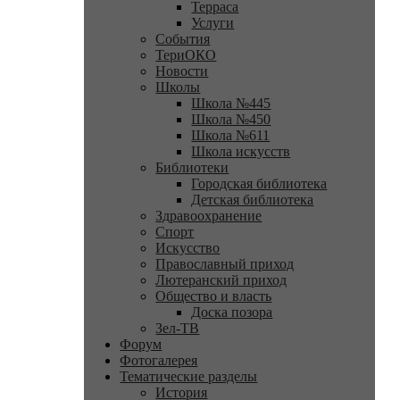
Терраса
Услуги
События
ТериОКО
Новости
Школы
Школа №445
Школа №450
Школа №611
Школа искусств
Библиотеки
Городская библиотека
Детская библиотека
Здравоохранение
Спорт
Искусство
Православный приход
Лютеранский приход
Общество и власть
Доска позора
Зел-ТВ
Форум
Фотогалерея
Тематические разделы
История