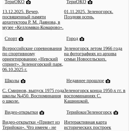
ТериОКО
ТериОКО
13.12.2025. Вечер,
01.11.2025. Зеленогорск.
посвященный памяти
Поздняя осень.
архитектора Р. М. Даянова, в
музее «Келломяки-Комарово».
Спорт
Город
Всероссийские соревнования
Зеленогорск летом 1966 года
по спортивному
на фотографиях из архива
ориентированию «Невский
семьи Новосельских.
спринт». Зеленогорский парк,
06.10.2025 г.
Школы
Недавнее прошлое
С. Смирнов, выпуск 1975 года
Зеленогорск конца 1950-х гг. в
школы №450. Воспоминания
воспоминаниях С.
о школе.
Кашницкой.
Видео-открытки
Терийоки/Зеленогорск
Видео-открытки «Привет из
Интерактивная карта
Терийоки». Что имеем - не
исторических построек