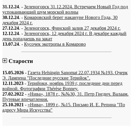
31.12.24
. -
Зеленогорск 31.12.2024. Встречаем Новый Год под
успокаивающий шум морской волны
30.12.24
. -
Комаровский берег накануне Нового Года, 30
декабря 2024 г.
27.12.24
. -
Зеленогорск, Финский залив 27 декабря 2024 г.
12.12.24
. -
Зеленогорск, 12 декабря 2024 г. В декабре каждый
день попадаешь на закат
13.07.24
. -
Кусочек экотропы в Комарово
Старости
15.05.2026
-
Газета Helsingin Sanomat 22.07.1934 №193. Очерк
Э. Лампена "Последние русские Терийок".
12.11.2023
-
Терийоки, ноябрь 1939 г, последние дни перед
войной. Фотографии Thérèse Bonney.
27.02.2022
-
«Нива», 1878 г., №№30, 31. Петр Гнедич. Валаам.
Путевые впечатления.
25.10.2021
-
«Нива», 1899 г., №15. Письмо И. Е. Репина "По
адресу Мира Искусства"
«…когда они спросят нас, что мы делаем, мы ответим: мы вспоминаем.