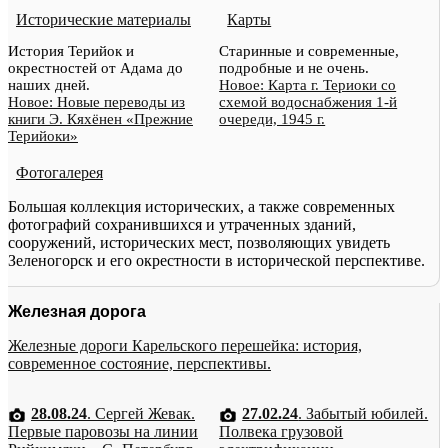
Исторические материалы
Карты
История Терийок и
Старинные и современные,
окрестностей от Адама до
подробные и не очень.
наших дней.
Новое: Карта г. Териоки со
Новое: Новые переводы из
схемой водоснабжения 1-й
книги Э. Кяхёнен «Прежние
очереди, 1945 г.
Терийоки»
Фотогалерея
Большая коллекция исторических, а также современных
фотографий сохранившихся и утраченных зданий,
сооружений, исторических мест, позволяющих увидеть
Зеленогорск и его окрестности в исторической перспективе.
Железная дорога
Железные дороги Карельского перешейка: история,
современное состояние, перспективы.
28.08.24
. Сергей Жевак.
27.02.24
. Забытый юбилей.
Первые паровозы на линии
Полвека грузовой