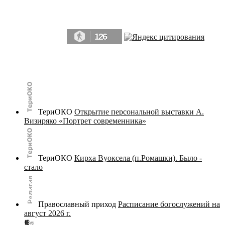
Да, мы память человечества, и поэтому мы в конце концов непременно
победим.» ― Рэй Брэдбери, 451° по Фаренгейту
126
© terijoki.spb.ru | terijoki.org 2000-2026 Использование материалов сайта в коммерческих целях без
письменного разрешения
администрации сайта
не допускается.
ТериОКО
Открытие персональной выставки А.
Визиряко «Портрет современника»
ТериОКО
Кирха Вуоксела (п.Ромашки). Было -
стало
Православный приход
Расписание богослужений на
август 2026 г.