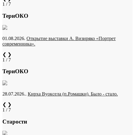
1 / 7
ТериОКО
01.08.2026.
Открытие выставки А. Визиряко «Портрет
современника».
❮
❯
1 / 7
ТериОКО
28.07.2026..
Кирха Вуоксела (п.Ромашки). Было - стало.
❮
❯
1 / 7
Старости