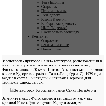
Terra Incognita
Старые дачи
Печи и камины
Жел. дорога
Кирхи Карелии
Выборгская крепость
ИКО "Карелия"
Еженедельно отовсюду
Контакты
О проекте
Реклама на сайте
Пишите нам
Зеленогорск - пригород Санкт-Петербурга, расположенный в
живописном уголке Карельского перешейка на берегу
Финского залива в 50 км от Питера. Административно входит
в состав Курортного района Санкт-Петербурга. До 1939 года
входил в состав Финляндии и назывался Териоки (или
Терийоки, финск. Terijoki).
Загляните в нашу
Фотогалерею
и вы увидите, как у нас
красиво! И не забудьте изучить
Карту
и осмотреть