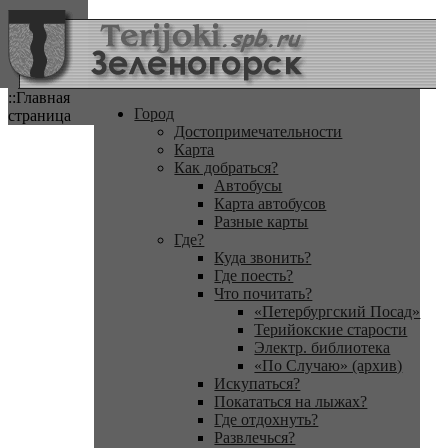
::Главная
Город
страница
Достопримечательности
Карта
Как добраться?
Автобусы
Карта автобусов
Разные карты
Где?
Куда звонить?
Где поесть?
Что почитать?
«Петербургский Посад»
Терийокские старости
Электр. библиотека
«По Случаю» (архив)
Искупаться?
Покататься на лыжах?
Где отдохнуть?
Развлечься?