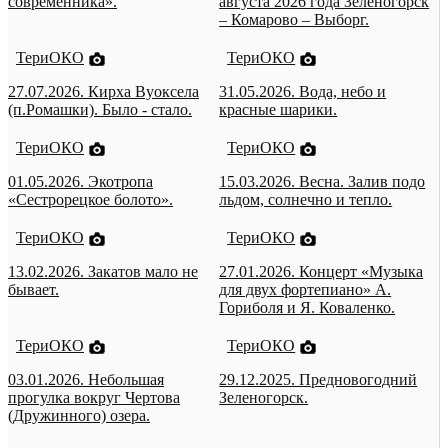
современника».
августа 2026 года Зеленогорск
– Комарово – Выборг.
ТериОКО
ТериОКО
27.07.2026. Кирха Вуоксела
31.05.2026. Вода, небо и
(п.Ромашки). Было - стало.
красные шарики.
ТериОКО
ТериОКО
01.05.2026. Экотропа
15.03.2026. Весна. Залив подо
«Сестрорецкое болото».
льдом, солнечно и тепло.
ТериОКО
ТериОКО
13.02.2026. Закатов мало не
27.01.2026. Концерт «Музыка
бывает.
для двух фортепиано» А.
Гориболя и Я. Коваленко.
ТериОКО
ТериОКО
03.01.2026. Небольшая
29.12.2025. Предновогодний
прогулка вокруг Чертова
Зеленогорск.
(Дружинного) озера.