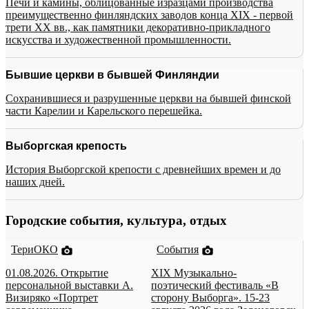
Печи и камины, облицованные изразцами производства
преимущественно финляндских заводов конца XIX - первой
трети XX вв., как памятники декоративно-прикладного
искусства и художественной промышленности.
Бывшие церкви в бывшей Финляндии
Сохранившиеся и разрушенные церкви на бывшей финской
части Карелии и Карельского перешейка.
Выборгская крепость
История Выборгской крепости с древнейших времен и до
наших дней.
Городские события, культура, отдых
ТериОКО
События
01.08.2026. Открытие
XIX Музыкально-
персональной выставки А.
поэтический фестиваль «В
Визиряко «Портрет
сторону Выборга». 15-23