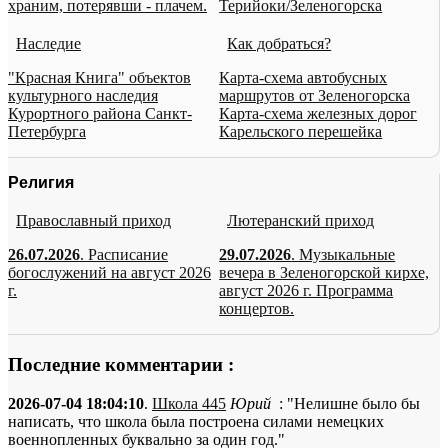
храним, потерявши - плачем.
Терийоки/Зеленогорска
Наследие
Как добраться?
"Красная Книга" объектов
Карта-схема автобусных
культурного наследия
маршрутов от Зеленогорска
Курортного района Санкт-
Карта-схема железных дорог
Петербурга
Карельского перешейка
Религия
Православный приход
Лютеранский приход
26.07.2026
. Расписание
29.07.2026
. Музыкальные
богослужений на август 2026
вечера в Зеленогорской кирхе,
г.
август 2026 г. Программа
концертов.
Последние комментарии :
2026-07-04 18:04:10
.
Школа 445
Юрий
: "Нелишне было бы
написать, что школа была построена силами немецких
военнопленных буквально за один год."