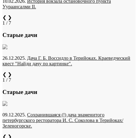
10.02.2026.
История вокзала остановочного пункта
Уураансалми II.
❮
❯
1 / 7
Старые дачи
26.12.2025.
Дача Г. Б. Воссидло в Терийоках. Краеведческий
квест "Найди дачу по картинке".
❮
❯
1 / 7
Старые дачи
09.12.2025.
Сохранившаяся (!) дача знаменитого
петербургского ресторатора И. С. Соколова в Терийоках/
Зеленогорске.
❮
❯