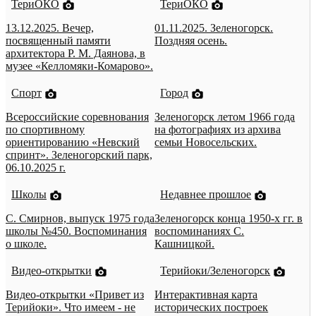
ТериОКО
ТериОКО
13.12.2025. Вечер,
01.11.2025. Зеленогорск.
посвященный памяти
Поздняя осень.
архитектора Р. М. Даянова, в
музее «Келломяки-Комарово».
Спорт
Город
Всероссийские соревнования
Зеленогорск летом 1966 года
по спортивному
на фотографиях из архива
ориентированию «Невский
семьи Новосельских.
спринт». Зеленогорский парк,
06.10.2025 г.
Школы
Недавнее прошлое
С. Смирнов, выпуск 1975 года
Зеленогорск конца 1950-х гг. в
школы №450. Воспоминания
воспоминаниях С.
о школе.
Кашницкой.
Видео-открытки
Терийоки/Зеленогорск
Видео-открытки «Привет из
Интерактивная карта
Терийоки». Что имеем - не
исторических построек