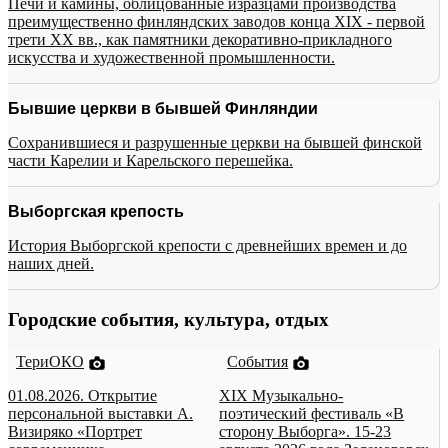
Печи и камины, облицованные изразцами производства
преимущественно финляндских заводов конца XIX - первой
трети XX вв., как памятники декоративно-прикладного
искусства и художественной промышленности.
Бывшие церкви в бывшей Финляндии
Сохранившиеся и разрушенные церкви на бывшей финской
части Карелии и Карельского перешейка.
Выборгская крепость
История Выборгской крепости с древнейших времен и до
наших дней.
Городские события, культура, отдых
ТериОКО
События
01.08.2026. Открытие
XIX Музыкально-
персональной выставки А.
поэтический фестиваль «В
Визиряко «Портрет
сторону Выборга». 15-23