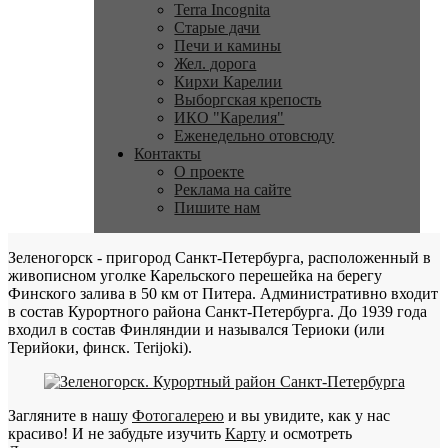
Terra Incognita
Старые дачи
Печи и камины
Жел. дорога
Кирхи Карелии
Выборгская крепость
ИКО "Карелия"
Еженедельно отовсюду
Контакты
О проекте
Реклама на сайте
Пишите нам
Зеленогорск - пригород Санкт-Петербурга, расположенный в
живописном уголке Карельского перешейка на берегу
Финского залива в 50 км от Питера. Административно входит
в состав Курортного района Санкт-Петербурга. До 1939 года
входил в состав Финляндии и назывался Териоки (или
Терийоки, финск. Terijoki).
Загляните в нашу
Фотогалерею
и вы увидите, как у нас
красиво! И не забудьте изучить
Карту
и осмотреть