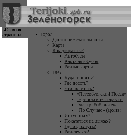
::Главная
Город
страница
Достопримечательности
Карта
Как добраться?
Автобусы
Карта автобусов
Разные карты
Где?
Куда звонить?
Где поесть?
Что почитать?
«Петербургский Посад»
Терийокские старости
Электр. библиотека
«По Случаю» (архив)
Искупаться?
Покататься на лыжах?
Где отдохнуть?
Развлечься?