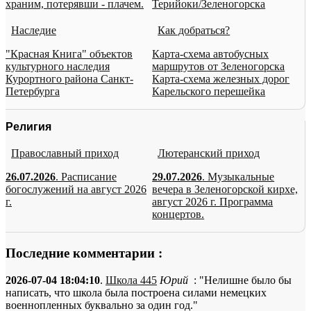
храним, потерявши - плачем.
Терийоки/Зеленогорска
Наследие
Как добраться?
"Красная Книга" объектов
Карта-схема автобусных
культурного наследия
маршрутов от Зеленогорска
Курортного района Санкт-
Карта-схема железных дорог
Петербурга
Карельского перешейка
Религия
Православный приход
Лютеранский приход
26.07.2026
. Расписание
29.07.2026
. Музыкальные
богослужений на август 2026
вечера в Зеленогорской кирхе,
г.
август 2026 г. Программа
концертов.
Последние комментарии :
2026-07-04 18:04:10
.
Школа 445
Юрий
: "Нелишне было бы
написать, что школа была построена силами немецких
военнопленных буквально за один год."