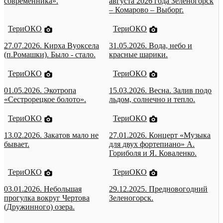
современника».
августа 2026 года Зеленогорск
– Комарово – Выборг.
ТериОКО
ТериОКО
27.07.2026. Кирха Вуоксела
31.05.2026. Вода, небо и
(п.Ромашки). Было - стало.
красные шарики.
ТериОКО
ТериОКО
01.05.2026. Экотропа
15.03.2026. Весна. Залив подо
«Сестрорецкое болото».
льдом, солнечно и тепло.
ТериОКО
ТериОКО
13.02.2026. Закатов мало не
27.01.2026. Концерт «Музыка
бывает.
для двух фортепиано» А.
Гориболя и Я. Коваленко.
ТериОКО
ТериОКО
03.01.2026. Небольшая
29.12.2025. Предновогодний
прогулка вокруг Чертова
Зеленогорск.
(Дружинного) озера.