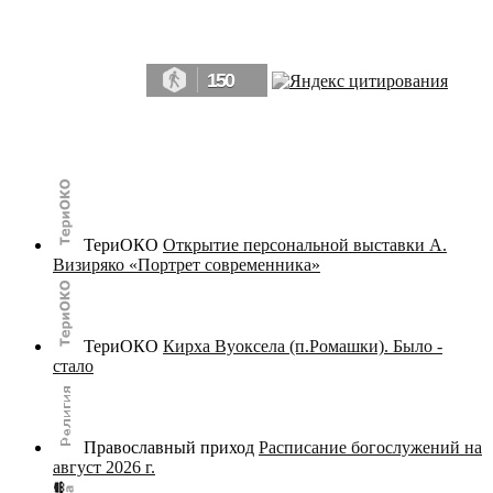
Да, мы память человечества, и поэтому мы в конце концов непременно
победим.» ― Рэй Брэдбери, 451° по Фаренгейту
150
© terijoki.spb.ru | terijoki.org 2000-2026 Использование материалов сайта в коммерческих целях без
письменного разрешения
администрации сайта
не допускается.
ТериОКО
Открытие персональной выставки А.
Визиряко «Портрет современника»
ТериОКО
Кирха Вуоксела (п.Ромашки). Было -
стало
Православный приход
Расписание богослужений на
август 2026 г.