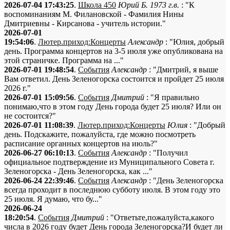
2026-07-04 17:43:25
.
Школа 450
Юрий Б. 1973 г.в.
: "К
воспоминаниям М. Филановской - Фамилия Нины
Дмитриевны - Кирсанова - учитель истории."
2026-07-01
19:54:06
.
Лютер.приход:Концерты
Александр
: "Юлия, добрый
день. Программа концертов на 3-5 июля уже опубликована на
этой страничке. Программа на ..."
2026-07-01 19:48:54
.
События
Александр
: "Дмитрий, я выше
Вам ответил. День Зеленогорска состоится и пройдет 25 июля
2026 г."
2026-07-01 15:09:56
.
События
Дмитрий
: "Я правильно
понимаю,что в этом году День города будет 25 июля? Или он
не состоится?"
2026-07-01 11:08:39
.
Лютер.приход:Концерты
Юлия
: "Добрый
день. Подскажите, пожалуйста, где можно посмотреть
расписание органных концертов на июль?"
2026-06-27 06:10:13
.
События
Александр
: "Получил
официальное подтверждение из Муниципального Совета г.
Зеленогорска - День Зеленогорска, как ..."
2026-06-24 22:39:46
.
События
Александр
: "День Зеленогорска
всегда проходит в последнюю субботу июля. В этом году это
25 июля. Я думаю, что бу..."
2026-06-24
18:20:54
.
События
Дмитрий
: "Ответьте,пожалуйста,какого
числа в 2026 году будет День города Зеленогорска?И будет ли