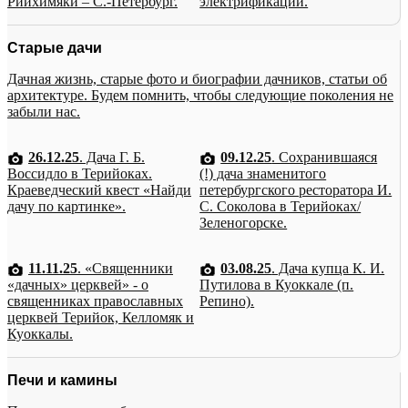
Рийхимяки – С.-Петербург.
электрификации.
Старые дачи
Дачная жизнь, старые фото и биографии дачников, статьи об
архитектуре. Будем помнить, чтобы следующие поколения не
забыли нас.
26.12.25
. Дача Г. Б.
09.12.25
. Сохранившаяся
Воссидло в Терийоках.
(!) дача знаменитого
Краеведческий квест «Найди
петербургского ресторатора И.
дачу по картинке».
С. Соколова в Терийоках/
Зеленогорске.
11.11.25
. «Священники
03.08.25
. Дача купца К. И.
«дачных» церквей» - о
Путилова в Куоккале (п.
священниках православных
Репино).
церквей Терийок, Келломяк и
Куоккалы.
Печи и камины