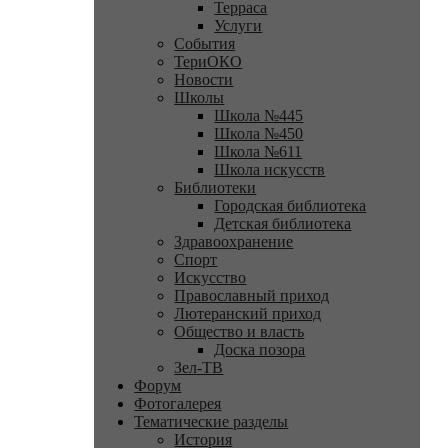
Терраса
Услуги
События
ТериОКО
Новости
Школы
Школа №445
Школа №450
Школа №611
Школа искусств
Библиотеки
Городская библиотека
Детская библиотека
Здравоохранение
Спорт
Искусство
Православный приход
Лютеранский приход
Общество и власть
Доска позора
Зел-ТВ
Форум
Фотогалерея
Тематические разделы
История