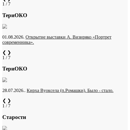
1 / 7
ТериОКО
01.08.2026.
Открытие выставки А. Визиряко «Портрет
современника».
❮
❯
1 / 7
ТериОКО
28.07.2026..
Кирха Вуоксела (п.Ромашки). Было - стало.
❮
❯
1 / 7
Старости