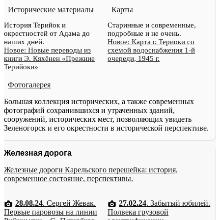
Исторические материалы
Карты
История Терийок и
Старинные и современные,
окрестностей от Адама до
подробные и не очень.
наших дней.
Новое: Карта г. Териоки со
Новое: Новые переводы из
схемой водоснабжения 1-й
книги Э. Кяхёнен «Прежние
очереди, 1945 г.
Терийоки»
Фотогалерея
Большая коллекция исторических, а также современных
фотографий сохранившихся и утраченных зданий,
сооружений, исторических мест, позволяющих увидеть
Зеленогорск и его окрестности в исторической перспективе.
Железная дорога
Железные дороги Карельского перешейка: история,
современное состояние, перспективы.
28.08.24
. Сергей Жевак.
27.02.24
. Забытый юбилей.
Первые паровозы на линии
Полвека грузовой