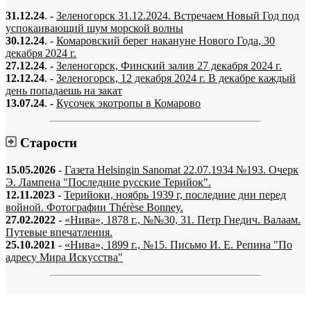
31.12.24
. -
Зеленогорск 31.12.2024. Встречаем Новый Год под
успокаивающий шум морской волны
30.12.24
. -
Комаровский берег накануне Нового Года, 30
декабря 2024 г.
27.12.24
. -
Зеленогорск, Финский залив 27 декабря 2024 г.
12.12.24
. -
Зеленогорск, 12 декабря 2024 г. В декабре каждый
день попадаешь на закат
13.07.24
. -
Кусочек экотропы в Комарово
Старости
15.05.2026
-
Газета Helsingin Sanomat 22.07.1934 №193. Очерк
Э. Лампена "Последние русские Терийок".
12.11.2023
-
Терийоки, ноябрь 1939 г, последние дни перед
войной. Фотографии Thérèse Bonney.
27.02.2022
-
«Нива», 1878 г., №№30, 31. Петр Гнедич. Валаам.
Путевые впечатления.
25.10.2021
-
«Нива», 1899 г., №15. Письмо И. Е. Репина "По
адресу Мира Искусства"
«…когда они спросят нас, что мы делаем, мы ответим: мы вспоминаем.