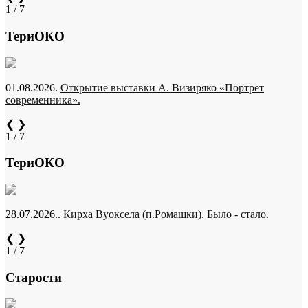
1 / 7
ТериОКО
01.08.2026.
Открытие выставки А. Визиряко «Портрет
современника».
❮
❯
1 / 7
ТериОКО
28.07.2026..
Кирха Вуоксела (п.Ромашки). Было - стало.
❮
❯
1 / 7
Старости