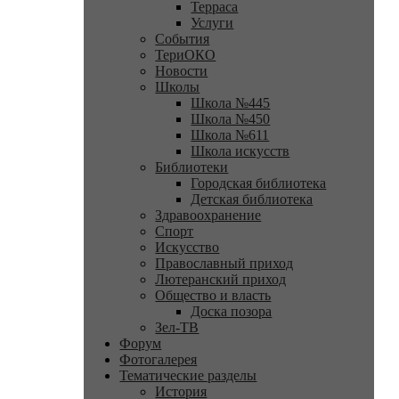
Терраса
Услуги
События
ТериОКО
Новости
Школы
Школа №445
Школа №450
Школа №611
Школа искусств
Библиотеки
Городская библиотека
Детская библиотека
Здравоохранение
Спорт
Искусство
Православный приход
Лютеранский приход
Общество и власть
Доска позора
Зел-ТВ
Форум
Фотогалерея
Тематические разделы
История