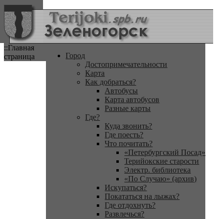
::Главная
Город
страница
Достопримечательности
Карта
Как добраться?
Автобусы
Карта автобусов
Разные карты
Где?
Куда звонить?
Где поесть?
Что почитать?
«Петербургский Посад»
Терийокские старости
Электр. библиотека
«По Случаю» (архив)
Искупаться?
Покататься на лыжах?
Где отдохнуть?
Развлечься?