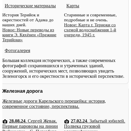
Исторические материалы
Карты
История Терийок и
Старинные и современные,
окрестностей от Адама до
подробные и не очень.
наших дней.
Новое: Карта г. Териоки со
Новое: Новые переводы из
схемой водоснабжения 1-й
книги Э. Кяхёнен «Прежние
очереди, 1945 г.
Терийоки»
Фотогалерея
Большая коллекция исторических, а также современных
фотографий сохранившихся и утраченных зданий,
сооружений, исторических мест, позволяющих увидеть
Зеленогорск и его окрестности в исторической перспективе.
Железная дорога
Железные дороги Карельского перешейка: история,
современное состояние, перспективы.
28.08.24
. Сергей Жевак.
27.02.24
. Забытый юбилей.
Первые паровозы на линии
Полвека грузовой