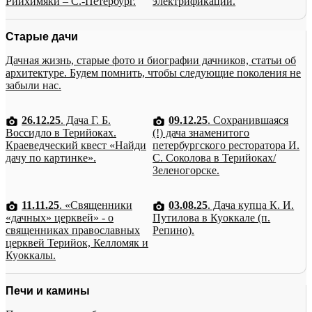
Рийхимяки – С.-Петербург.
электрификации.
Старые дачи
Дачная жизнь, старые фото и биографии дачников, статьи об
архитектуре. Будем помнить, чтобы следующие поколения не
забыли нас.
26.12.25
. Дача Г. Б.
09.12.25
. Сохранившаяся
Воссидло в Терийоках.
(!) дача знаменитого
Краеведческий квест «Найди
петербургского ресторатора И.
дачу по картинке».
С. Соколова в Терийоках/
Зеленогорске.
11.11.25
. «Священники
03.08.25
. Дача купца К. И.
«дачных» церквей» - о
Путилова в Куоккале (п.
священниках православных
Репино).
церквей Терийок, Келломяк и
Куоккалы.
Печи и камины