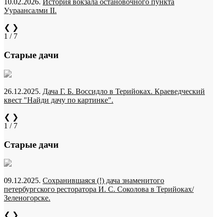
10.02.2026.
История вокзала остановочного пункта
Уураансалми II.
❮
❯
1 / 7
Старые дачи
26.12.2025.
Дача Г. Б. Воссидло в Терийоках. Краеведческий
квест "Найди дачу по картинке".
❮
❯
1 / 7
Старые дачи
09.12.2025.
Сохранившаяся (!) дача знаменитого
петербургского ресторатора И. С. Соколова в Терийоках/
Зеленогорске.
❮
❯