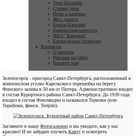
Terra Incognita
Старые дачи
Печи и камины
Жел. дорога
Кирхи Карелии
Выборгская крепость
ИКО "Карелия"
Еженедельно отовсюду
Контакты
О проекте
Реклама на сайте
Пишите нам
Зеленогорск - пригород Санкт-Петербурга, расположенный в
живописном уголке Карельского перешейка на берегу
Финского залива в 50 км от Питера. Административно входит
в состав Курортного района Санкт-Петербурга. До 1939 года
входил в состав Финляндии и назывался Териоки (или
Терийоки, финск. Terijoki).
Загляните в нашу
Фотогалерею
и вы увидите, как у нас
красиво! И не забудьте изучить
Карту
и осмотреть