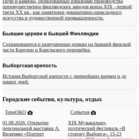
Печи и камины, облицованные изразцами производства
преимущественно финляндских заводов конца XIX - первой
трети XX вв., как памятники декоративно-прикладного
искусства и художественной промышленности.
Бывшие церкви в бывшей Финляндии
Сохранившиеся и разрушенные церкви на бывшей финской
части Карелии и Карельского перешейка.
Выборгская крепость
История Выборгской крепости с древнейших времен и до
наших дней.
Городские события, культура, отдых
ТериОКО
События
01.08.2026. Открытие
XIX Музыкально-
персональной выставки А.
поэтический фестиваль «В
Визиряко «Портрет
сторону Выборга». 15-23