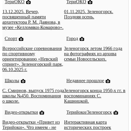
ТериОКО
ТериОКО
13.12.2025. Вечер,
01.11.2025. Зеленогорск.
посвященный памяти
Поздняя осень.
архитектора Р. М. Даянова, в
музее «Келломяки-Комарово».
Спорт
Город
Всероссийские соревнования
Зеленогорск летом 1966 года
по спортивному
на фотографиях из архива
ориентированию «Невский
семьи Новосельских.
спринт». Зеленогорский парк,
06.10.2025 г.
Школы
Недавнее прошлое
С. Смирнов, выпуск 1975 года
Зеленогорск конца 1950-х гг. в
школы №450. Воспоминания
воспоминаниях С.
о школе.
Кашницкой.
Видео-открытки
Терийоки/Зеленогорск
Видео-открытки «Привет из
Интерактивная карта
Терийоки». Что имеем - не
исторических построек