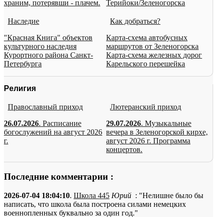
храним, потерявши - плачем.
Терийоки/Зеленогорска
Наследие
Как добраться?
"Красная Книга" объектов
Карта-схема автобусных
культурного наследия
маршрутов от Зеленогорска
Курортного района Санкт-
Карта-схема железных дорог
Петербурга
Карельского перешейка
Религия
Православный приход
Лютеранский приход
26.07.2026
. Расписание
29.07.2026
. Музыкальные
богослужений на август 2026
вечера в Зеленогорской кирхе,
г.
август 2026 г. Программа
концертов.
Последние комментарии :
2026-07-04 18:04:10
.
Школа 445
Юрий
: "Нелишне было бы
написать, что школа была построена силами немецких
военнопленных буквально за один год."