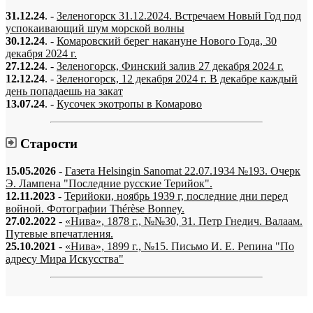
31.12.24
. -
Зеленогорск 31.12.2024. Встречаем Новый Год под
успокаивающий шум морской волны
30.12.24
. -
Комаровский берег накануне Нового Года, 30
декабря 2024 г.
27.12.24
. -
Зеленогорск, Финский залив 27 декабря 2024 г.
12.12.24
. -
Зеленогорск, 12 декабря 2024 г. В декабре каждый
день попадаешь на закат
13.07.24
. -
Кусочек экотропы в Комарово
Старости
15.05.2026
-
Газета Helsingin Sanomat 22.07.1934 №193. Очерк
Э. Лампена "Последние русские Терийок".
12.11.2023
-
Терийоки, ноябрь 1939 г, последние дни перед
войной. Фотографии Thérèse Bonney.
27.02.2022
-
«Нива», 1878 г., №№30, 31. Петр Гнедич. Валаам.
Путевые впечатления.
25.10.2021
-
«Нива», 1899 г., №15. Письмо И. Е. Репина "По
адресу Мира Искусства"
«…когда они спросят нас, что мы делаем, мы ответим: мы вспоминаем.