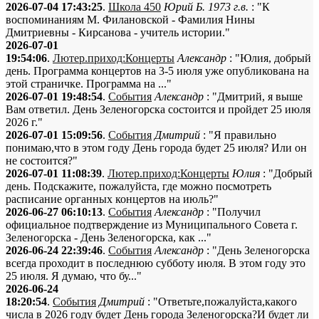
2026-07-04 17:43:25
.
Школа 450
Юрий Б. 1973 г.в.
: "К
воспоминаниям М. Филановской - Фамилия Нины
Дмитриевны - Кирсанова - учитель истории."
2026-07-01
19:54:06
.
Лютер.приход:Концерты
Александр
: "Юлия, добрый
день. Программа концертов на 3-5 июля уже опубликована на
этой страничке. Программа на ..."
2026-07-01 19:48:54
.
События
Александр
: "Дмитрий, я выше
Вам ответил. День Зеленогорска состоится и пройдет 25 июля
2026 г."
2026-07-01 15:09:56
.
События
Дмитрий
: "Я правильно
понимаю,что в этом году День города будет 25 июля? Или он
не состоится?"
2026-07-01 11:08:39
.
Лютер.приход:Концерты
Юлия
: "Добрый
день. Подскажите, пожалуйста, где можно посмотреть
расписание органных концертов на июль?"
2026-06-27 06:10:13
.
События
Александр
: "Получил
официальное подтверждение из Муниципального Совета г.
Зеленогорска - День Зеленогорска, как ..."
2026-06-24 22:39:46
.
События
Александр
: "День Зеленогорска
всегда проходит в последнюю субботу июля. В этом году это
25 июля. Я думаю, что бу..."
2026-06-24
18:20:54
.
События
Дмитрий
: "Ответьте,пожалуйста,какого
числа в 2026 году будет День города Зеленогорска?И будет ли