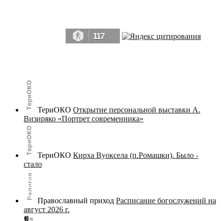
Да, мы память человечества, и поэтому мы в конце концов непременно
победим.» ― Рэй Брэдбери, 451° по Фаренгейту
117
© terijoki.spb.ru | terijoki.org 2000-2026 Использование материалов сайта в коммерческих целях без
письменного разрешения
администрации сайта
не допускается.
ТериОКО
Открытие персональной выставки А.
Визиряко «Портрет современника»
ТериОКО
Кирха Вуоксела (п.Ромашки). Было -
стало
Православный приход
Расписание богослужений на
август 2026 г.