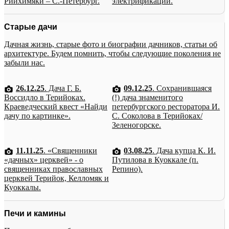
Рийхимяки – С.-Петербург.
электрификации.
Старые дачи
Дачная жизнь, старые фото и биографии дачников, статьи об
архитектуре. Будем помнить, чтобы следующие поколения не
забыли нас.
26.12.25
. Дача Г. Б.
09.12.25
. Сохранившаяся
Воссидло в Терийоках.
(!) дача знаменитого
Краеведческий квест «Найди
петербургского ресторатора И.
дачу по картинке».
С. Соколова в Терийоках/
Зеленогорске.
11.11.25
. «Священники
03.08.25
. Дача купца К. И.
«дачных» церквей» - о
Путилова в Куоккале (п.
священниках православных
Репино).
церквей Терийок, Келломяк и
Куоккалы.
Печи и камины