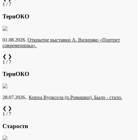
1 / 7
ТериОКО
01.08.2026.
Открытие выставки А. Визиряко «Портрет
современника».
❮
❯
1 / 7
ТериОКО
28.07.2026..
Кирха Вуоксела (п.Ромашки). Было - стало.
❮
❯
1 / 7
Старости