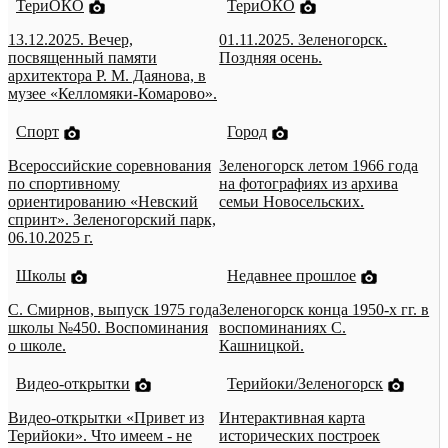
ТериОКО
ТериОКО
13.12.2025. Вечер,
01.11.2025. Зеленогорск.
посвященный памяти
Поздняя осень.
архитектора Р. М. Даянова, в
музее «Келломяки-Комарово».
Спорт
Город
Всероссийские соревнования
Зеленогорск летом 1966 года
по спортивному
на фотографиях из архива
ориентированию «Невский
семьи Новосельских.
спринт». Зеленогорский парк,
06.10.2025 г.
Школы
Недавнее прошлое
С. Смирнов, выпуск 1975 года
Зеленогорск конца 1950-х гг. в
школы №450. Воспоминания
воспоминаниях С.
о школе.
Кашницкой.
Видео-открытки
Терийоки/Зеленогорск
Видео-открытки «Привет из
Интерактивная карта
Терийоки». Что имеем - не
исторических построек