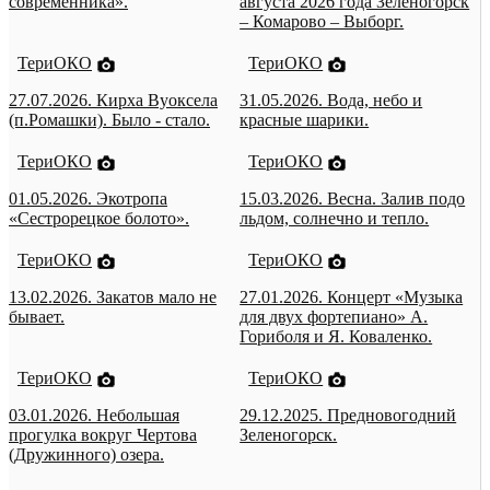
современника».
августа 2026 года Зеленогорск
– Комарово – Выборг.
ТериОКО
ТериОКО
27.07.2026. Кирха Вуоксела
31.05.2026. Вода, небо и
(п.Ромашки). Было - стало.
красные шарики.
ТериОКО
ТериОКО
01.05.2026. Экотропа
15.03.2026. Весна. Залив подо
«Сестрорецкое болото».
льдом, солнечно и тепло.
ТериОКО
ТериОКО
13.02.2026. Закатов мало не
27.01.2026. Концерт «Музыка
бывает.
для двух фортепиано» А.
Гориболя и Я. Коваленко.
ТериОКО
ТериОКО
03.01.2026. Небольшая
29.12.2025. Предновогодний
прогулка вокруг Чертова
Зеленогорск.
(Дружинного) озера.