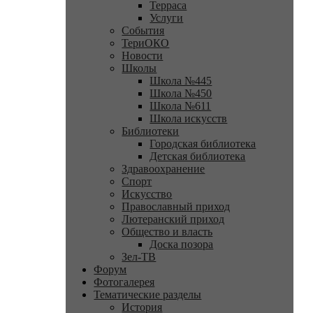
Терраса
Услуги
События
ТериОКО
Новости
Школы
Школа №445
Школа №450
Школа №611
Школа искусств
Библиотеки
Городская библиотека
Детская библиотека
Здравоохранение
Спорт
Искусство
Православный приход
Лютеранский приход
Общество и власть
Доска позора
Зел-ТВ
Форум
Фотогалерея
Тематические разделы
История