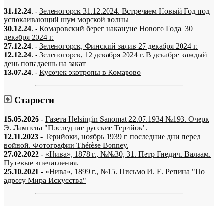
31.12.24
. -
Зеленогорск 31.12.2024. Встречаем Новый Год под
успокаивающий шум морской волны
30.12.24
. -
Комаровский берег накануне Нового Года, 30
декабря 2024 г.
27.12.24
. -
Зеленогорск, Финский залив 27 декабря 2024 г.
12.12.24
. -
Зеленогорск, 12 декабря 2024 г. В декабре каждый
день попадаешь на закат
13.07.24
. -
Кусочек экотропы в Комарово
Старости
15.05.2026
-
Газета Helsingin Sanomat 22.07.1934 №193. Очерк
Э. Лампена "Последние русские Терийок".
12.11.2023
-
Терийоки, ноябрь 1939 г, последние дни перед
войной. Фотографии Thérèse Bonney.
27.02.2022
-
«Нива», 1878 г., №№30, 31. Петр Гнедич. Валаам.
Путевые впечатления.
25.10.2021
-
«Нива», 1899 г., №15. Письмо И. Е. Репина "По
адресу Мира Искусства"
«…когда они спросят нас, что мы делаем, мы ответим: мы вспоминаем.