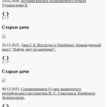
10.02.2026.
История вокзала остановочного пункта
Уураансалми II.
❮
❯
1 / 7
Старые дачи
26.12.2025.
Дача Г. Б. Воссидло в Терийоках. Краеведческий
квест "Найди дачу по картинке".
❮
❯
1 / 7
Старые дачи
09.12.2025.
Сохранившаяся (!) дача знаменитого
петербургского ресторатора И. С. Соколова в Терийоках/
Зеленогорске.
❮
❯