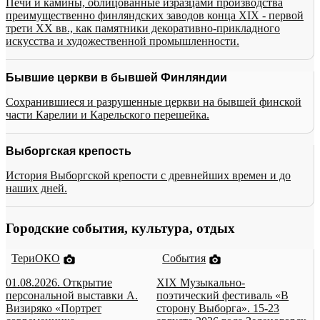
Печи и камины, облицованные изразцами производства
преимущественно финляндских заводов конца XIX - первой
трети XX вв., как памятники декоративно-прикладного
искусства и художественной промышленности.
Бывшие церкви в бывшей Финляндии
Сохранившиеся и разрушенные церкви на бывшей финской
части Карелии и Карельского перешейка.
Выборгская крепость
История Выборгской крепости с древнейших времен и до
наших дней.
Городские события, культура, отдых
ТериОКО
События
01.08.2026. Открытие
XIX Музыкально-
персональной выставки А.
поэтический фестиваль «В
Визиряко «Портрет
сторону Выборга». 15-23