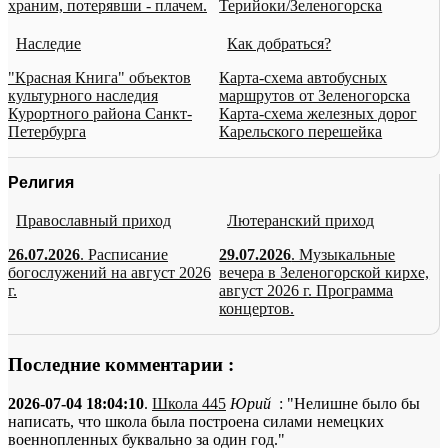
храним, потерявши - плачем.
Терийоки/Зеленогорска
Наследие
Как добраться?
"Красная Книга" объектов
Карта-схема автобусных
культурного наследия
маршрутов от Зеленогорска
Курортного района Санкт-
Карта-схема железных дорог
Петербурга
Карельского перешейка
Религия
Православный приход
Лютеранский приход
26.07.2026
. Расписание
29.07.2026
. Музыкальные
богослужений на август 2026
вечера в Зеленогорской кирхе,
г.
август 2026 г. Программа
концертов.
Последние комментарии :
2026-07-04 18:04:10
.
Школа 445
Юрий
: "Нелишне было бы
написать, что школа была построена силами немецких
военнопленных буквально за один год."