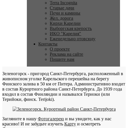
Terra Incognita
Старые дачи
Печи и камины
Жел. дорога
Кирхи Карелии
Выборгская крепость
ИКО "Карелия"
Еженедельно отовсюду
Контакты
О проекте
Реклама на сайте
Пишите нам
Зеленогорск - пригород Санкт-Петербурга, расположенный в
живописном уголке Карельского перешейка на берегу
Финского залива в 50 км от Питера. Административно входит
в состав Курортного района Санкт-Петербурга. До 1939 года
входил в состав Финляндии и назывался Териоки (или
Терийоки, финск. Terijoki).
Загляните в нашу
Фотогалерею
и вы увидите, как у нас
красиво! И не забудьте изучить
Карту
и осмотреть