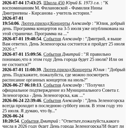
2026-07-04 17:43:25
.
Школа 450
Юрий Б. 1973 г.в.
: "К
воспоминаниям М. Филановской - Фамилия Нины
Дмитриевны - Кирсанова - учитель истории."
2026-07-01
19:54:06
.
Лютер.приход:Концерты
Александр
: "Юлия, добрый
день. Программа концертов на 3-5 июля уже опубликована на
этой страничке. Программа на ..."
2026-07-01 19:48:54
.
События
Александр
: "Дмитрий, я выше
Вам ответил. День Зеленогорска состоится и пройдет 25 июля
2026 г."
2026-07-01 15:09:56
.
События
Дмитрий
: "Я правильно
понимаю,что в этом году День города будет 25 июля? Или он
не состоится?"
2026-07-01 11:08:39
.
Лютер.приход:Концерты
Юлия
: "Добрый
день. Подскажите, пожалуйста, где можно посмотреть
расписание органных концертов на июль?"
2026-06-27 06:10:13
.
События
Александр
: "Получил
официальное подтверждение из Муниципального Совета г.
Зеленогорска - День Зеленогорска, как ..."
2026-06-24 22:39:46
.
События
Александр
: "День Зеленогорска
всегда проходит в последнюю субботу июля. В этом году это
25 июля. Я думаю, что бу..."
2026-06-24
18:20:54
.
События
Дмитрий
: "Ответьте,пожалуйста,какого
числа в 2026 году будет День города Зеленогорска?И будет ли