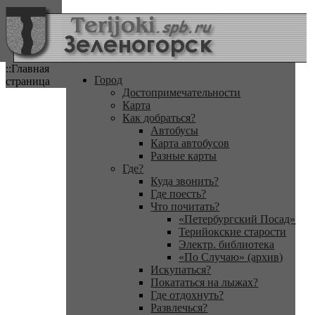
::Главная
Город
страница
Достопримечательности
Карта
Как добраться?
Автобусы
Карта автобусов
Разные карты
Где?
Куда звонить?
Где поесть?
Что почитать?
«Петербургский Посад»
Терийокские старости
Электр. библиотека
«По Случаю» (архив)
Искупаться?
Покататься на лыжах?
Где отдохнуть?
Развлечься?