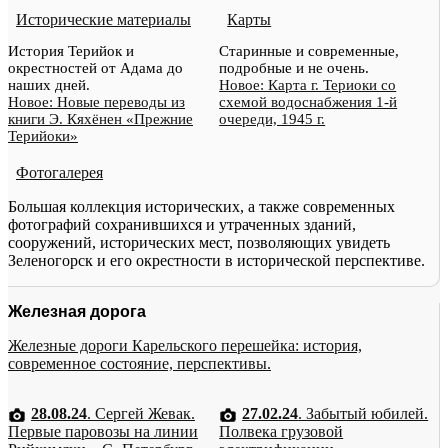
Исторические материалы
Карты
История Терийок и
Старинные и современные,
окрестностей от Адама до
подробные и не очень.
наших дней.
Новое: Карта г. Териоки со
Новое: Новые переводы из
схемой водоснабжения 1-й
книги Э. Кяхёнен «Прежние
очереди, 1945 г.
Терийоки»
Фотогалерея
Большая коллекция исторических, а также современных
фотографий сохранившихся и утраченных зданий,
сооружений, исторических мест, позволяющих увидеть
Зеленогорск и его окрестности в исторической перспективе.
Железная дорога
Железные дороги Карельского перешейка: история,
современное состояние, перспективы.
28.08.24
. Сергей Жевак.
27.02.24
. Забытый юбилей.
Первые паровозы на линии
Полвека грузовой