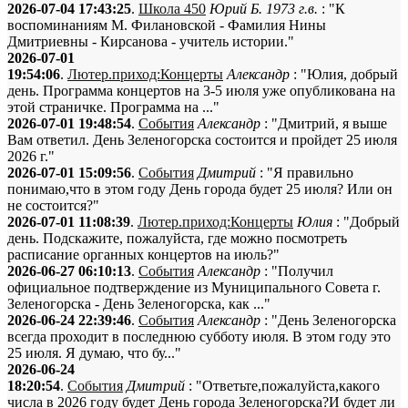
2026-07-04 17:43:25
.
Школа 450
Юрий Б. 1973 г.в.
: "К
воспоминаниям М. Филановской - Фамилия Нины
Дмитриевны - Кирсанова - учитель истории."
2026-07-01
19:54:06
.
Лютер.приход:Концерты
Александр
: "Юлия, добрый
день. Программа концертов на 3-5 июля уже опубликована на
этой страничке. Программа на ..."
2026-07-01 19:48:54
.
События
Александр
: "Дмитрий, я выше
Вам ответил. День Зеленогорска состоится и пройдет 25 июля
2026 г."
2026-07-01 15:09:56
.
События
Дмитрий
: "Я правильно
понимаю,что в этом году День города будет 25 июля? Или он
не состоится?"
2026-07-01 11:08:39
.
Лютер.приход:Концерты
Юлия
: "Добрый
день. Подскажите, пожалуйста, где можно посмотреть
расписание органных концертов на июль?"
2026-06-27 06:10:13
.
События
Александр
: "Получил
официальное подтверждение из Муниципального Совета г.
Зеленогорска - День Зеленогорска, как ..."
2026-06-24 22:39:46
.
События
Александр
: "День Зеленогорска
всегда проходит в последнюю субботу июля. В этом году это
25 июля. Я думаю, что бу..."
2026-06-24
18:20:54
.
События
Дмитрий
: "Ответьте,пожалуйста,какого
числа в 2026 году будет День города Зеленогорска?И будет ли