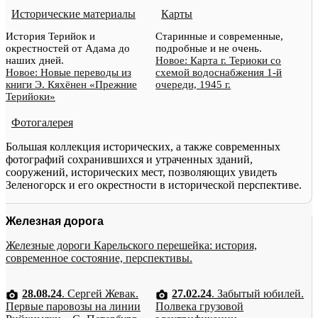
Исторические материалы
Карты
История Терийок и
Старинные и современные,
окрестностей от Адама до
подробные и не очень.
наших дней.
Новое: Карта г. Териоки со
Новое: Новые переводы из
схемой водоснабжения 1-й
книги Э. Кяхёнен «Прежние
очереди, 1945 г.
Терийоки»
Фотогалерея
Большая коллекция исторических, а также современных
фотографий сохранившихся и утраченных зданий,
сооружений, исторических мест, позволяющих увидеть
Зеленогорск и его окрестности в исторической перспективе.
Железная дорога
Железные дороги Карельского перешейка: история,
современное состояние, перспективы.
28.08.24
. Сергей Жевак.
27.02.24
. Забытый юбилей.
Первые паровозы на линии
Полвека грузовой