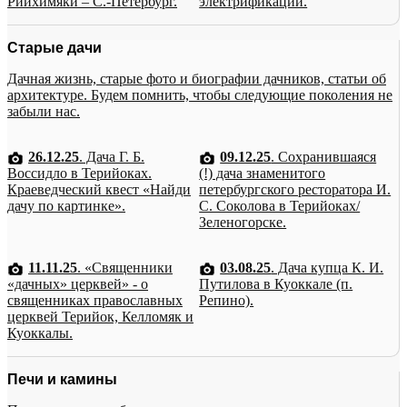
Рийхимяки – С.-Петербург.
электрификации.
Старые дачи
Дачная жизнь, старые фото и биографии дачников, статьи об
архитектуре. Будем помнить, чтобы следующие поколения не
забыли нас.
26.12.25
. Дача Г. Б.
09.12.25
. Сохранившаяся
Воссидло в Терийоках.
(!) дача знаменитого
Краеведческий квест «Найди
петербургского ресторатора И.
дачу по картинке».
С. Соколова в Терийоках/
Зеленогорске.
11.11.25
. «Священники
03.08.25
. Дача купца К. И.
«дачных» церквей» - о
Путилова в Куоккале (п.
священниках православных
Репино).
церквей Терийок, Келломяк и
Куоккалы.
Печи и камины