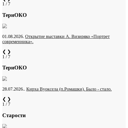
1 / 7
ТериОКО
01.08.2026.
Открытие выставки А. Визиряко «Портрет
современника».
❮
❯
1 / 7
ТериОКО
28.07.2026..
Кирха Вуоксела (п.Ромашки). Было - стало.
❮
❯
1 / 7
Старости