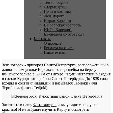
Terra Incognita
Старые дачи
Печи и камины
Жел. дорога
Кирхи Карелии
Выборгская крепость
ИКО "Карелия"
Еженедельно отовсюду
Контакты
О проекте
Реклама на сайте
Пишите нам
Зеленогорск - пригород Санкт-Петербурга, расположенный в
живописном уголке Карельского перешейка на берегу
Финского залива в 50 км от Питера. Административно входит
в состав Курортного района Санкт-Петербурга. До 1939 года
входил в состав Финляндии и назывался Териоки (или
Терийоки, финск. Terijoki).
Загляните в нашу
Фотогалерею
и вы увидите, как у нас
красиво! И не забудьте изучить
Карту
и осмотреть