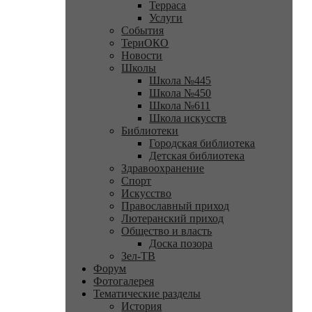
Терраса
Услуги
События
ТериОКО
Новости
Школы
Школа №445
Школа №450
Школа №611
Школа искусств
Библиотеки
Городская библиотека
Детская библиотека
Здравоохранение
Спорт
Искусство
Православный приход
Лютеранский приход
Общество и власть
Доска позора
Зел-ТВ
Форум
Фотогалерея
Тематические разделы
История