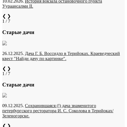
10.02.2026.
История вокзала остановочного пункта
Уураансалми II.
❮
❯
1 / 7
Старые дачи
26.12.2025.
Дача Г. Б. Воссидло в Терийоках. Краеведческий
квест "Найди дачу по картинке".
❮
❯
1 / 7
Старые дачи
09.12.2025.
Сохранившаяся (!) дача знаменитого
петербургского ресторатора И. С. Соколова в Терийоках/
Зеленогорске.
❮
❯