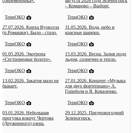
современника».
августа 2026 года Зеленогорск
– Комарово – Выборг.
ТериОКО
ТериОКО
27.07.2026. Кирха Вуоксела
31.05.2026. Вода, небо и
(п.Ромашки). Было - стало.
красные шарики.
ТериОКО
ТериОКО
01.05.2026. Экотропа
15.03.2026. Весна. Залив подо
«Сестрорецкое болото».
льдом, солнечно и тепло.
ТериОКО
ТериОКО
13.02.2026. Закатов мало не
27.01.2026. Концерт «Музыка
бывает.
для двух фортепиано» А.
Гориболя и Я. Коваленко.
ТериОКО
ТериОКО
03.01.2026. Небольшая
29.12.2025. Предновогодний
прогулка вокруг Чертова
Зеленогорск.
(Дружинного) озера.