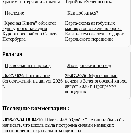
храним, потерявши - плачем.
Терийоки/Зеленогорска
Наследие
Как добраться?
"Красная Книга" объектов
Карта-схема автобусных
культурного наследия
маршрутов от Зеленогорска
Курортного района Санкт-
Карта-схема железных дорог
Петербурга
Карельского перешейка
Религия
Православный приход
Лютеранский приход
26.07.2026
. Расписание
29.07.2026
. Музыкальные
богослужений на август 2026
вечера в Зеленогорской кирхе,
г.
август 2026 г. Программа
концертов.
Последние комментарии :
2026-07-04 18:04:10
.
Школа 445
Юрий
: "Нелишне было бы
написать, что школа была построена силами немецких
военнопленных буквально за один год."