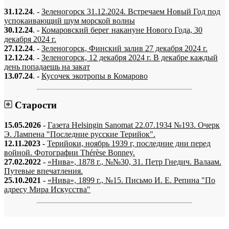
31.12.24
. -
Зеленогорск 31.12.2024. Встречаем Новый Год под
успокаивающий шум морской волны
30.12.24
. -
Комаровский берег накануне Нового Года, 30
декабря 2024 г.
27.12.24
. -
Зеленогорск, Финский залив 27 декабря 2024 г.
12.12.24
. -
Зеленогорск, 12 декабря 2024 г. В декабре каждый
день попадаешь на закат
13.07.24
. -
Кусочек экотропы в Комарово
Старости
15.05.2026
-
Газета Helsingin Sanomat 22.07.1934 №193. Очерк
Э. Лампена "Последние русские Терийок".
12.11.2023
-
Терийоки, ноябрь 1939 г, последние дни перед
войной. Фотографии Thérèse Bonney.
27.02.2022
-
«Нива», 1878 г., №№30, 31. Петр Гнедич. Валаам.
Путевые впечатления.
25.10.2021
-
«Нива», 1899 г., №15. Письмо И. Е. Репина "По
адресу Мира Искусства"
«…когда они спросят нас, что мы делаем, мы ответим: мы вспоминаем.