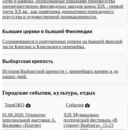
Печи и камины, облицованные изразцами производства
преимущественно финляндских заводов конца XIX - первой
трети XX вв., как памятники декоративно-прикладного
искусства и художественной промышленности.
Бывшие церкви в бывшей Финляндии
Сохранившиеся и разрушенные церкви на бывшей финской
части Карелии и Карельского перешейка.
Выборгская крепость
История Выборгской крепости с древнейших времен и до
наших дней.
Городские события, культура, отдых
ТериОКО
События
01.08.2026. Открытие
XIX Музыкально-
персональной выставки А.
поэтический фестиваль «В
Визиряко «Портрет
сторону Выборга». 15-23