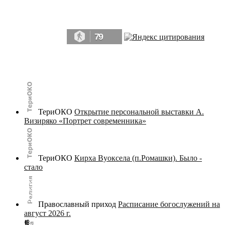
Да, мы память человечества, и поэтому мы в конце концов непременно
победим.» ― Рэй Брэдбери, 451° по Фаренгейту
79
© terijoki.spb.ru | terijoki.org 2000-2026 Использование материалов сайта в коммерческих целях без
письменного разрешения
администрации сайта
не допускается.
ТериОКО
Открытие персональной выставки А.
Визиряко «Портрет современника»
ТериОКО
Кирха Вуоксела (п.Ромашки). Было -
стало
Православный приход
Расписание богослужений на
август 2026 г.