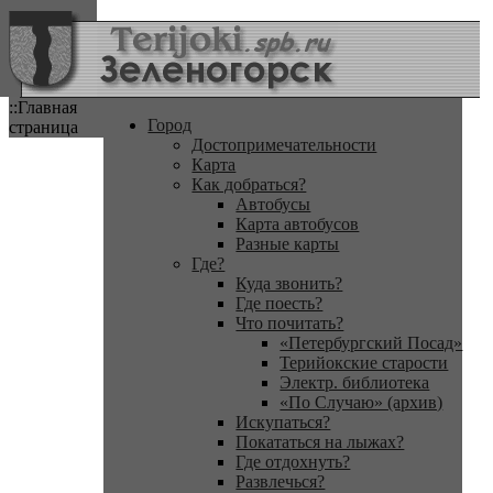
::Главная
Город
страница
Достопримечательности
Карта
Как добраться?
Автобусы
Карта автобусов
Разные карты
Где?
Куда звонить?
Где поесть?
Что почитать?
«Петербургский Посад»
Терийокские старости
Электр. библиотека
«По Случаю» (архив)
Искупаться?
Покататься на лыжах?
Где отдохнуть?
Развлечься?