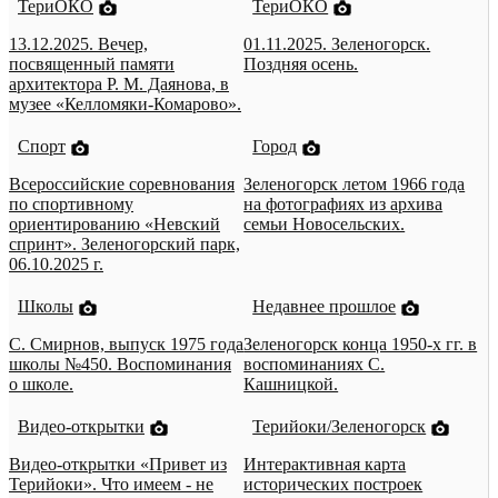
ТериОКО
ТериОКО
13.12.2025. Вечер,
01.11.2025. Зеленогорск.
посвященный памяти
Поздняя осень.
архитектора Р. М. Даянова, в
музее «Келломяки-Комарово».
Спорт
Город
Всероссийские соревнования
Зеленогорск летом 1966 года
по спортивному
на фотографиях из архива
ориентированию «Невский
семьи Новосельских.
спринт». Зеленогорский парк,
06.10.2025 г.
Школы
Недавнее прошлое
С. Смирнов, выпуск 1975 года
Зеленогорск конца 1950-х гг. в
школы №450. Воспоминания
воспоминаниях С.
о школе.
Кашницкой.
Видео-открытки
Терийоки/Зеленогорск
Видео-открытки «Привет из
Интерактивная карта
Терийоки». Что имеем - не
исторических построек