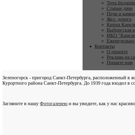
Terra Incognit
Старые дачи
Печи и ками
Жел. дорога
Кирхи Карел
Выборгская к
ИКО "Карели
Еженедельно
Контакты
О проекте
Реклама на с
Пишите нам
Зеленогорск - пригород Санкт-Петербурга, расположенный в ж
Курортного района Санкт-Петербурга. До 1939 года входил в со
Загляните в нашу
Фотогалерею
и вы увидите, как у нас красиво