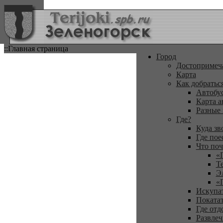
::Главная страница
Город
Достопримеч
Карта
Как добратьс
Автобу
Карта а
Разные
Где?
Куда зв
Где пое
Что поч
«
Т
Э
«
Искупа
Покатат
Где отд
Развлеч