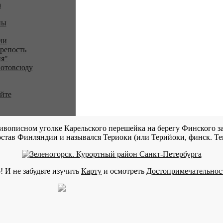
a
ны
ии
репость
я"
 отовсюду
айте
ивописном уголке Карельского перешейка на берегу Финского за
став Финляндии и назывался Териоки (или Терийоки, финск. Teri
! И не забудьте изучить
Карту
и осмотреть
Достопримечательнос