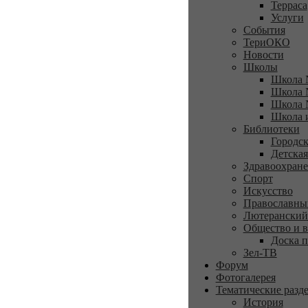
Терраса
Услуги
События
ТериОКО
Новости
Школы
Школа 
Школа 
Школа 
Школа 
Библиотеки
Городск
Детская
Здравоохран
Спорт
Искусство
Православны
Лютеранский
Общество и в
Доска п
Зел-ТВ
Форум
Фотогалерея
Тематические разд
История