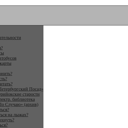
ательности
я?
сы
втобусов
 карты
онить?
сть?
итать?
Петербургский Посад»
ерийокские старости
лектр. библиотека
По Случаю» (архив)
ться?
ься на лыжах?
охнуть?
ься?