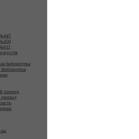
№445
№450
№611
искусств
ая библиотека
 библиотека
ение
й приход
 приход
ласть
озора
елы