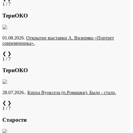
1 / 7
ТериОКО
01.08.2026.
Открытие выставки А. Визиряко «Портрет
современника».
❮
❯
1 / 7
ТериОКО
28.07.2026..
Кирха Вуоксела (п.Ромашки). Было - стало.
❮
❯
1 / 7
Старости