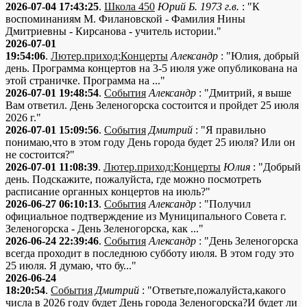
2026-07-04 17:43:25
.
Школа 450
Юрий Б. 1973 г.в.
: "К
воспоминаниям М. Филановской - Фамилия Нины
Дмитриевны - Кирсанова - учитель истории."
2026-07-01
19:54:06
.
Лютер.приход:Концерты
Александр
: "Юлия, добрый
день. Программа концертов на 3-5 июля уже опубликована на
этой страничке. Программа на ..."
2026-07-01 19:48:54
.
События
Александр
: "Дмитрий, я выше
Вам ответил. День Зеленогорска состоится и пройдет 25 июля
2026 г."
2026-07-01 15:09:56
.
События
Дмитрий
: "Я правильно
понимаю,что в этом году День города будет 25 июля? Или он
не состоится?"
2026-07-01 11:08:39
.
Лютер.приход:Концерты
Юлия
: "Добрый
день. Подскажите, пожалуйста, где можно посмотреть
расписание органных концертов на июль?"
2026-06-27 06:10:13
.
События
Александр
: "Получил
официальное подтверждение из Муниципального Совета г.
Зеленогорска - День Зеленогорска, как ..."
2026-06-24 22:39:46
.
События
Александр
: "День Зеленогорска
всегда проходит в последнюю субботу июля. В этом году это
25 июля. Я думаю, что бу..."
2026-06-24
18:20:54
.
События
Дмитрий
: "Ответьте,пожалуйста,какого
числа в 2026 году будет День города Зеленогорска?И будет ли