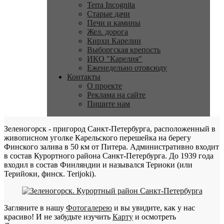
Terra Incognita
Старые дачи
Печи и камины
Жел. дорога
Кирхи Карелии
Выборгская крепость
ИКО "Карелия"
Еженедельно отовсюду
Контакты
О проекте
Реклама на сайте
Пишите нам
Зеленогорск - пригород Санкт-Петербурга, расположенный в
живописном уголке Карельского перешейка на берегу
Финского залива в 50 км от Питера. Административно входит
в состав Курортного района Санкт-Петербурга. До 1939 года
входил в состав Финляндии и назывался Териоки (или
Терийоки, финск. Terijoki).
Загляните в нашу
Фотогалерею
и вы увидите, как у нас
красиво! И не забудьте изучить
Карту
и осмотреть