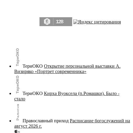
Да, мы память человечества, и поэтому мы в конце концов непременно
победим.» ― Рэй Брэдбери, 451° по Фаренгейту
128
© terijoki.spb.ru | terijoki.org 2000-2026 Использование материалов сайта в коммерческих целях без
письменного разрешения
администрации сайта
не допускается.
ТериОКО
Открытие персональной выставки А.
Визиряко «Портрет современника»
ТериОКО
Кирха Вуоксела (п.Ромашки). Было -
стало
Православный приход
Расписание богослужений на
август 2026 г.