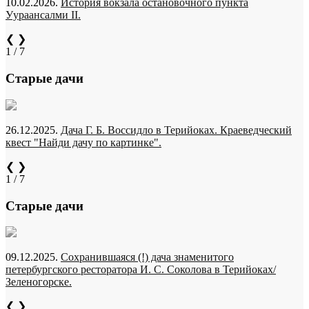
10.02.2026.
История вокзала остановочного пункта
Уураансалми II.
❮
❯
1 / 7
Старые дачи
26.12.2025.
Дача Г. Б. Воссидло в Терийоках. Краеведческий
квест "Найди дачу по картинке".
❮
❯
1 / 7
Старые дачи
09.12.2025.
Сохранившаяся (!) дача знаменитого
петербургского ресторатора И. С. Соколова в Терийоках/
Зеленогорске.
❮
❯