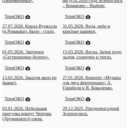
современника».
августа 2026 года Зеленогорск
– Комарово – Выборг.
ТериОКО
ТериОКО
27.07.2026. Кирха Вуоксела
31.05.2026. Вода, небо и
(п.Ромашки). Было - стало.
красные шарики.
ТериОКО
ТериОКО
01.05.2026. Экотропа
15.03.2026. Весна. Залив подо
«Сестрорецкое болото».
льдом, солнечно и тепло.
ТериОКО
ТериОКО
13.02.2026. Закатов мало не
27.01.2026. Концерт «Музыка
бывает.
для двух фортепиано» А.
Гориболя и Я. Коваленко.
ТериОКО
ТериОКО
03.01.2026. Небольшая
29.12.2025. Предновогодний
прогулка вокруг Чертова
Зеленогорск.
(Дружинного) озера.