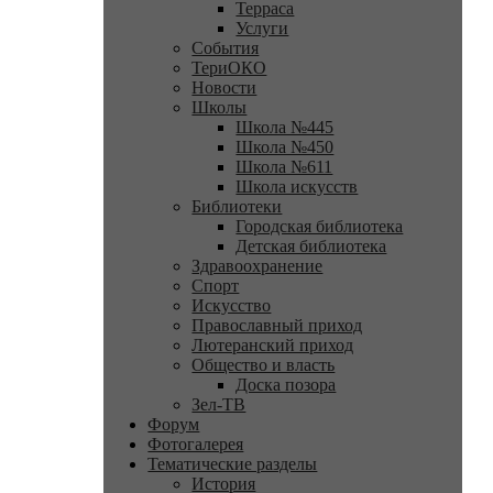
Терраса
Услуги
События
ТериОКО
Новости
Школы
Школа №445
Школа №450
Школа №611
Школа искусств
Библиотеки
Городская библиотека
Детская библиотека
Здравоохранение
Спорт
Искусство
Православный приход
Лютеранский приход
Общество и власть
Доска позора
Зел-ТВ
Форум
Фотогалерея
Тематические разделы
История