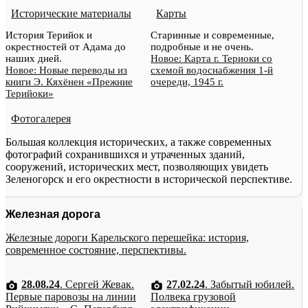
Исторические материалы
Карты
История Терийок и
Старинные и современные,
окрестностей от Адама до
подробные и не очень.
наших дней.
Новое: Карта г. Териоки со
Новое: Новые переводы из
схемой водоснабжения 1-й
книги Э. Кяхёнен «Прежние
очереди, 1945 г.
Терийоки»
Фотогалерея
Большая коллекция исторических, а также современных
фотографий сохранившихся и утраченных зданий,
сооружений, исторических мест, позволяющих увидеть
Зеленогорск и его окрестности в исторической перспективе.
Железная дорога
Железные дороги Карельского перешейка: история,
современное состояние, перспективы.
28.08.24
. Сергей Жевак.
27.02.24
. Забытый юбилей.
Первые паровозы на линии
Полвека грузовой