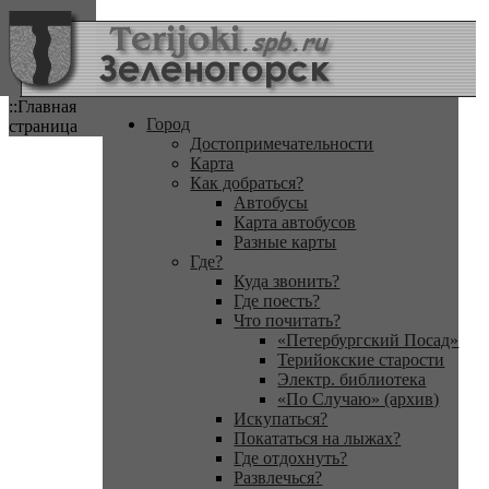
::Главная
Город
страница
Достопримечательности
Карта
Как добраться?
Автобусы
Карта автобусов
Разные карты
Где?
Куда звонить?
Где поесть?
Что почитать?
«Петербургский Посад»
Терийокские старости
Электр. библиотека
«По Случаю» (архив)
Искупаться?
Покататься на лыжах?
Где отдохнуть?
Развлечься?