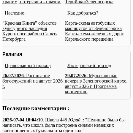
храним, потерявши - плачем.
Терийоки/Зеленогорска
Наследие
Как добраться?
"Красная Книга" объектов
Карта-схема автобусных
культурного наследия
маршрутов от Зеленогорска
Курортного района Санкт-
Карта-схема железных дорог
Петербурга
Карельского перешейка
Религия
Православный приход
Лютеранский приход
26.07.2026
. Расписание
29.07.2026
. Музыкальные
богослужений на август 2026
вечера в Зеленогорской кирхе,
г.
август 2026 г. Программа
концертов.
Последние комментарии :
2026-07-04 18:04:10
.
Школа 445
Юрий
: "Нелишне было бы
написать, что школа была построена силами немецких
военнопленных буквально за один год."