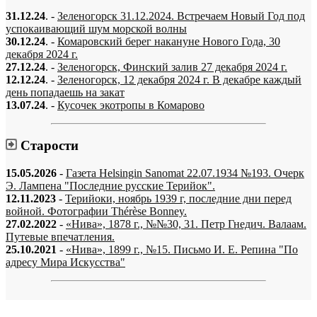
31.12.24
. -
Зеленогорск 31.12.2024. Встречаем Новый Год под
успокаивающий шум морской волны
30.12.24
. -
Комаровский берег накануне Нового Года, 30
декабря 2024 г.
27.12.24
. -
Зеленогорск, Финский залив 27 декабря 2024 г.
12.12.24
. -
Зеленогорск, 12 декабря 2024 г. В декабре каждый
день попадаешь на закат
13.07.24
. -
Кусочек экотропы в Комарово
Старости
15.05.2026
-
Газета Helsingin Sanomat 22.07.1934 №193. Очерк
Э. Лампена "Последние русские Терийок".
12.11.2023
-
Терийоки, ноябрь 1939 г, последние дни перед
войной. Фотографии Thérèse Bonney.
27.02.2022
-
«Нива», 1878 г., №№30, 31. Петр Гнедич. Валаам.
Путевые впечатления.
25.10.2021
-
«Нива», 1899 г., №15. Письмо И. Е. Репина "По
адресу Мира Искусства"
«…когда они спросят нас, что мы делаем, мы ответим: мы вспоминаем.