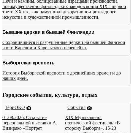
Печи и камины, облицованные изразцами производства
преимущественно финляндских заводов конца XIX - первой
трети XX вв., как памятники декоративно-прикладного
искусства и художественной промышленности.
Бывшие церкви в бывшей Финляндии
Сохранившиеся и разрушенные церкви на бывшей финской
части Карелии и Карельского перешейка.
Выборгская крепость
История Выборгской крепости с древнейших времен и до
наших дней.
Городские события, культура, отдых
ТериОКО
События
01.08.2026. Открытие
XIX Музыкально-
персональной выставки А.
поэтический фестиваль «В
Визиряко «Портрет
сторону Выборга». 15-23