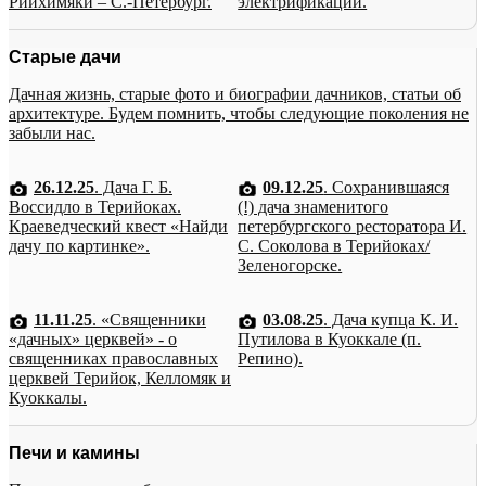
Рийхимяки – С.-Петербург.
электрификации.
Старые дачи
Дачная жизнь, старые фото и биографии дачников, статьи об
архитектуре. Будем помнить, чтобы следующие поколения не
забыли нас.
26.12.25
. Дача Г. Б.
09.12.25
. Сохранившаяся
Воссидло в Терийоках.
(!) дача знаменитого
Краеведческий квест «Найди
петербургского ресторатора И.
дачу по картинке».
С. Соколова в Терийоках/
Зеленогорске.
11.11.25
. «Священники
03.08.25
. Дача купца К. И.
«дачных» церквей» - о
Путилова в Куоккале (п.
священниках православных
Репино).
церквей Терийок, Келломяк и
Куоккалы.
Печи и камины