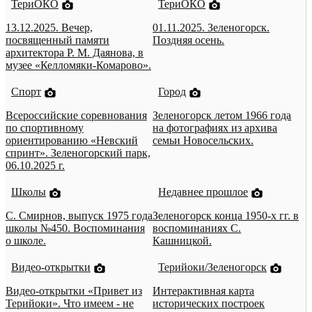
ТериОКО
ТериОКО
13.12.2025. Вечер,
01.11.2025. Зеленогорск.
посвященный памяти
Поздняя осень.
архитектора Р. М. Даянова, в
музее «Келломяки-Комарово».
Спорт
Город
Всероссийские соревнования
Зеленогорск летом 1966 года
по спортивному
на фотографиях из архива
ориентированию «Невский
семьи Новосельских.
спринт». Зеленогорский парк,
06.10.2025 г.
Школы
Недавнее прошлое
С. Смирнов, выпуск 1975 года
Зеленогорск конца 1950-х гг. в
школы №450. Воспоминания
воспоминаниях С.
о школе.
Кашницкой.
Видео-открытки
Терийоки/Зеленогорск
Видео-открытки «Привет из
Интерактивная карта
Терийоки». Что имеем - не
исторических построек