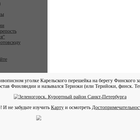
a
ны
ии
репость
я"
 отовсюду
айте
ивописном уголке Карельского перешейка на берегу Финского за
став Финляндии и назывался Териоки (или Терийоки, финск. Teri
! И не забудьте изучить
Карту
и осмотреть
Достопримечательнос