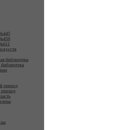
№445
№450
№611
искусств
ая библиотека
 библиотека
ение
й приход
 приход
ласть
озора
елы