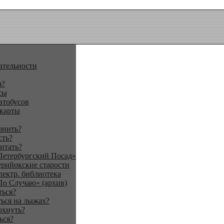
ательности
я?
сы
втобусов
 карты
онить?
сть?
итать?
Петербургский Посад»
ерийокские старости
лектр. библиотека
По Случаю» (архив)
ться?
ься на лыжах?
охнуть?
ься?