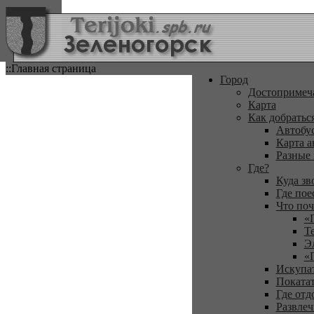
::Главная страница
Город
Достопримеч
Карта
Как добратьс
Автобу
Карта а
Разные
Где?
Куда зв
Где пое
Что поч
«
Т
Э
«
Искупа
Покатат
Где отд
Развлеч