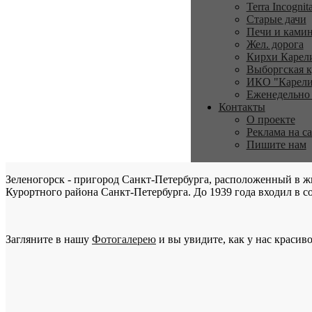
Terra Incognit
Старые дачи
Печи и ками
Жел. дорога
Кирхи Карел
Выборгская к
ИКО "Карели
Еженедельно
Контакты
О проекте
Реклама на с
Пишите нам
Зеленогорск - пригород Санкт-Петербурга, расположенный в ж
Курортного района Санкт-Петербурга. До 1939 года входил в со
Загляните в нашу
Фотогалерею
и вы увидите, как у нас красиво