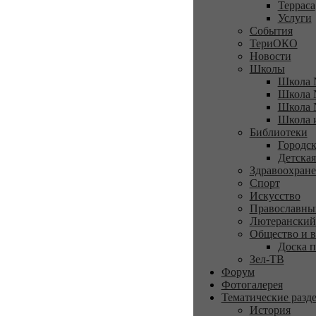
Терраса
Услуги
События
ТериОКО
Новости
Школы
Школа 
Школа 
Школа 
Школа 
Библиотеки
Городск
Детская
Здравоохран
Спорт
Искусство
Православны
Лютеранский
Общество и в
Доска п
Зел-ТВ
Форум
Фотогалерея
Тематические разд
История