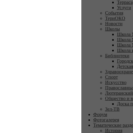
Терраса
Услуги
События
ТериОКО
Новости
Школы
Школа 
Школа 
Школа 
Школа 
Библиотеки
Городск
Детская
Здравоохран
Спорт
Искусство
Православны
Лютеранский
Общество и в
Доска п
Зел-ТВ
Форум
Фотогалерея
Тематические разд
История