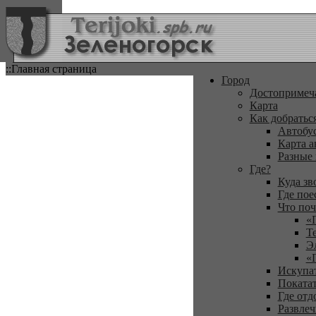
::Главная страница
Город
Достопримеч
Карта
Как добратьс
Автобу
Карта а
Разные
Где?
Куда зв
Где пое
Что поч
«
Т
Э
«
Искупа
Покатат
Где отд
Развлеч