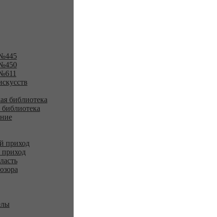
№445
№450
№611
искусств
ая библиотека
 библиотека
ение
й приход
 приход
ласть
озора
елы