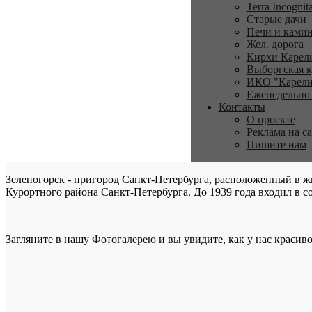
Terra Incognit
Старые дачи
Печи и ками
Жел. дорога
Кирхи Карел
Выборгская к
ИКО "Карели
Еженедельно
Контакты
О проекте
Реклама на с
Пишите нам
Зеленогорск - пригород Санкт-Петербурга, расположенный в ж
Курортного района Санкт-Петербурга. До 1939 года входил в со
Загляните в нашу
Фотогалерею
и вы увидите, как у нас красиво