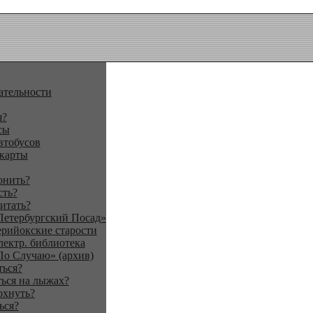
ательности
я?
сы
втобусов
 карты
онить?
сть?
итать?
Петербургский Посад»
ерийокские старости
лектр. библиотека
По Случаю» (архив)
ться?
ься на лыжах?
охнуть?
ься?