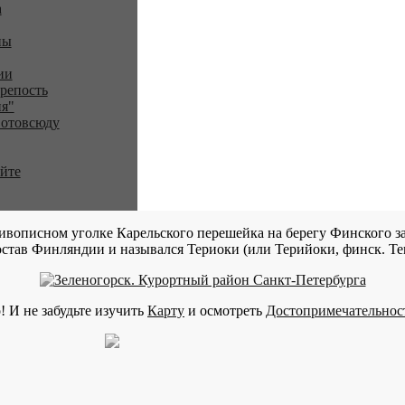
a
ны
ии
репость
я"
 отовсюду
айте
ивописном уголке Карельского перешейка на берегу Финского за
став Финляндии и назывался Териоки (или Терийоки, финск. Teri
! И не забудьте изучить
Карту
и осмотреть
Достопримечательнос