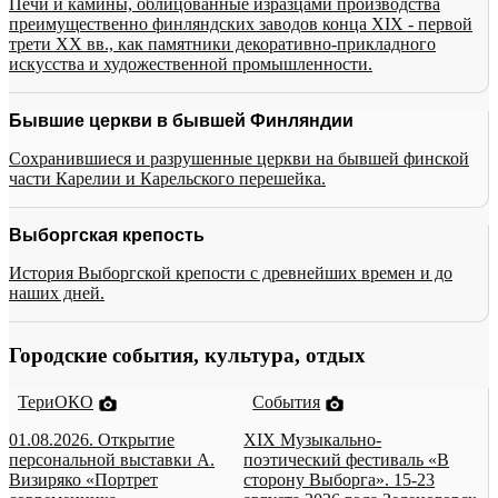
Печи и камины, облицованные изразцами производства
преимущественно финляндских заводов конца XIX - первой
трети XX вв., как памятники декоративно-прикладного
искусства и художественной промышленности.
Бывшие церкви в бывшей Финляндии
Сохранившиеся и разрушенные церкви на бывшей финской
части Карелии и Карельского перешейка.
Выборгская крепость
История Выборгской крепости с древнейших времен и до
наших дней.
Городские события, культура, отдых
ТериОКО
События
01.08.2026. Открытие
XIX Музыкально-
персональной выставки А.
поэтический фестиваль «В
Визиряко «Портрет
сторону Выборга». 15-23