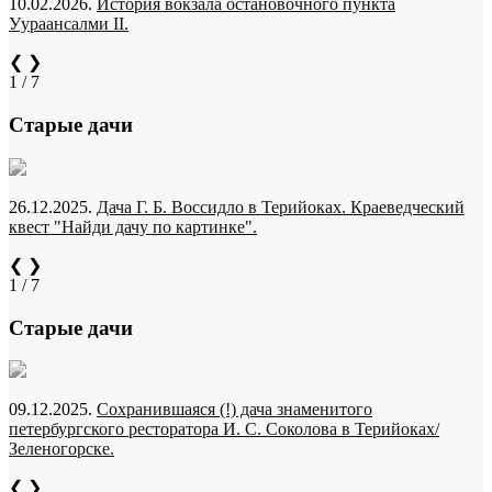
10.02.2026.
История вокзала остановочного пункта
Уураансалми II.
❮
❯
1 / 7
Старые дачи
26.12.2025.
Дача Г. Б. Воссидло в Терийоках. Краеведческий
квест "Найди дачу по картинке".
❮
❯
1 / 7
Старые дачи
09.12.2025.
Сохранившаяся (!) дача знаменитого
петербургского ресторатора И. С. Соколова в Терийоках/
Зеленогорске.
❮
❯