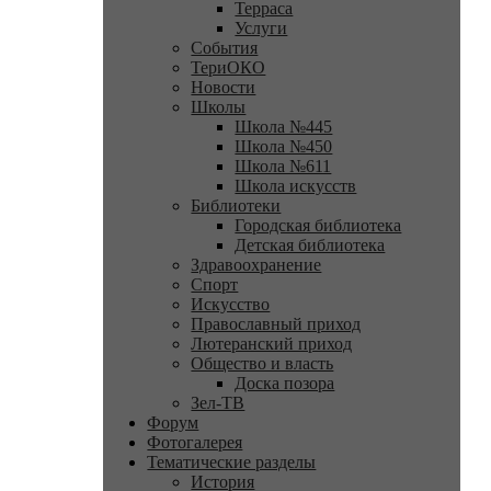
Терраса
Услуги
События
ТериОКО
Новости
Школы
Школа №445
Школа №450
Школа №611
Школа искусств
Библиотеки
Городская библиотека
Детская библиотека
Здравоохранение
Спорт
Искусство
Православный приход
Лютеранский приход
Общество и власть
Доска позора
Зел-ТВ
Форум
Фотогалерея
Тематические разделы
История