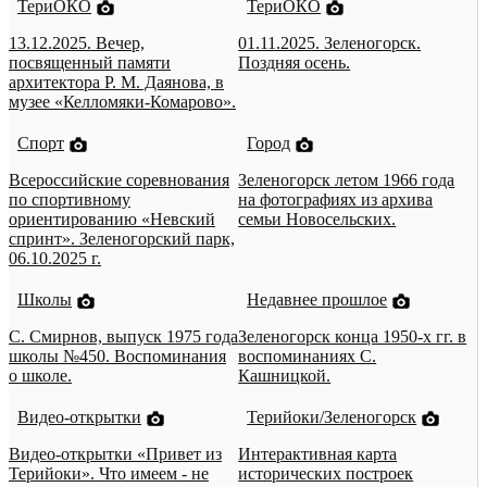
ТериОКО
ТериОКО
13.12.2025. Вечер,
01.11.2025. Зеленогорск.
посвященный памяти
Поздняя осень.
архитектора Р. М. Даянова, в
музее «Келломяки-Комарово».
Спорт
Город
Всероссийские соревнования
Зеленогорск летом 1966 года
по спортивному
на фотографиях из архива
ориентированию «Невский
семьи Новосельских.
спринт». Зеленогорский парк,
06.10.2025 г.
Школы
Недавнее прошлое
С. Смирнов, выпуск 1975 года
Зеленогорск конца 1950-х гг. в
школы №450. Воспоминания
воспоминаниях С.
о школе.
Кашницкой.
Видео-открытки
Терийоки/Зеленогорск
Видео-открытки «Привет из
Интерактивная карта
Терийоки». Что имеем - не
исторических построек