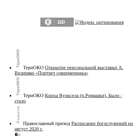
Да, мы память человечества, и поэтому мы в конце концов непременно
победим.» ― Рэй Брэдбери, 451° по Фаренгейту
100
© terijoki.spb.ru | terijoki.org 2000-2026 Использование материалов сайта в коммерческих целях без
письменного разрешения
администрации сайта
не допускается.
ТериОКО
Открытие персональной выставки А.
Визиряко «Портрет современника»
ТериОКО
Кирха Вуоксела (п.Ромашки). Было -
стало
Православный приход
Расписание богослужений на
август 2026 г.