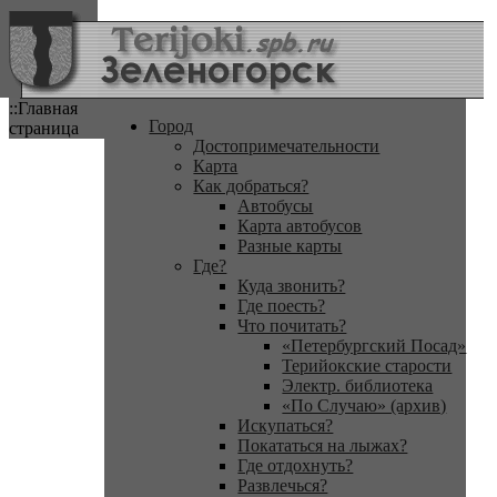
::Главная
Город
страница
Достопримечательности
Карта
Как добраться?
Автобусы
Карта автобусов
Разные карты
Где?
Куда звонить?
Где поесть?
Что почитать?
«Петербургский Посад»
Терийокские старости
Электр. библиотека
«По Случаю» (архив)
Искупаться?
Покататься на лыжах?
Где отдохнуть?
Развлечься?