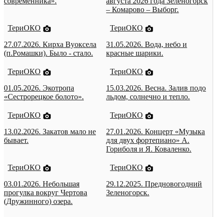
современника».
августа 2026 года Зеленогорск
– Комарово – Выборг.
ТериОКО
ТериОКО
27.07.2026. Кирха Вуоксела
31.05.2026. Вода, небо и
(п.Ромашки). Было - стало.
красные шарики.
ТериОКО
ТериОКО
01.05.2026. Экотропа
15.03.2026. Весна. Залив подо
«Сестрорецкое болото».
льдом, солнечно и тепло.
ТериОКО
ТериОКО
13.02.2026. Закатов мало не
27.01.2026. Концерт «Музыка
бывает.
для двух фортепиано» А.
Гориболя и Я. Коваленко.
ТериОКО
ТериОКО
03.01.2026. Небольшая
29.12.2025. Предновогодний
прогулка вокруг Чертова
Зеленогорск.
(Дружинного) озера.