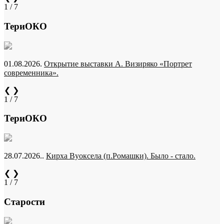
1 / 7
ТериОКО
01.08.2026.
Открытие выставки А. Визиряко «Портрет
современника».
❮
❯
1 / 7
ТериОКО
28.07.2026..
Кирха Вуоксела (п.Ромашки). Было - стало.
❮
❯
1 / 7
Старости