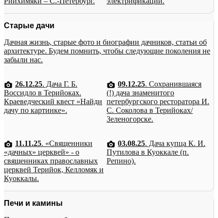
Рийхимяки – С.-Петербург.
электрификации.
Старые дачи
Дачная жизнь, старые фото и биографии дачников, статьи об
архитектуре. Будем помнить, чтобы следующие поколения не
забыли нас.
26.12.25
. Дача Г. Б.
09.12.25
. Сохранившаяся
Воссидло в Терийоках.
(!) дача знаменитого
Краеведческий квест «Найди
петербургского ресторатора И.
дачу по картинке».
С. Соколова в Терийоках/
Зеленогорске.
11.11.25
. «Священники
03.08.25
. Дача купца К. И.
«дачных» церквей» - о
Путилова в Куоккале (п.
священниках православных
Репино).
церквей Терийок, Келломяк и
Куоккалы.
Печи и камины