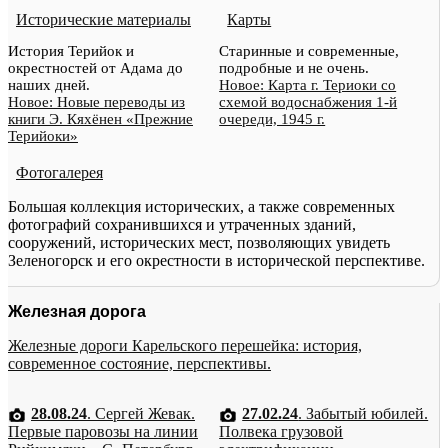
Исторические материалы
Карты
История Терийок и
Старинные и современные,
окрестностей от Адама до
подробные и не очень.
наших дней.
Новое: Карта г. Териоки со
Новое: Новые переводы из
схемой водоснабжения 1-й
книги Э. Кяхёнен «Прежние
очереди, 1945 г.
Терийоки»
Фотогалерея
Большая коллекция исторических, а также современных
фотографий сохранившихся и утраченных зданий,
сооружений, исторических мест, позволяющих увидеть
Зеленогорск и его окрестности в исторической перспективе.
Железная дорога
Железные дороги Карельского перешейка: история,
современное состояние, перспективы.
28.08.24
. Сергей Жевак.
27.02.24
. Забытый юбилей.
Первые паровозы на линии
Полвека грузовой