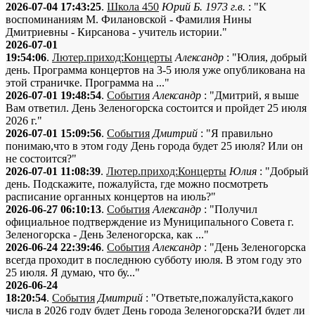
2026-07-04 17:43:25
.
Школа 450
Юрий Б. 1973 г.в.
: "К
воспоминаниям М. Филановской - Фамилия Нины
Дмитриевны - Кирсанова - учитель истории."
2026-07-01
19:54:06
.
Лютер.приход:Концерты
Александр
: "Юлия, добрый
день. Программа концертов на 3-5 июля уже опубликована на
этой страничке. Программа на ..."
2026-07-01 19:48:54
.
События
Александр
: "Дмитрий, я выше
Вам ответил. День Зеленогорска состоится и пройдет 25 июля
2026 г."
2026-07-01 15:09:56
.
События
Дмитрий
: "Я правильно
понимаю,что в этом году День города будет 25 июля? Или он
не состоится?"
2026-07-01 11:08:39
.
Лютер.приход:Концерты
Юлия
: "Добрый
день. Подскажите, пожалуйста, где можно посмотреть
расписание органных концертов на июль?"
2026-06-27 06:10:13
.
События
Александр
: "Получил
официальное подтверждение из Муниципального Совета г.
Зеленогорска - День Зеленогорска, как ..."
2026-06-24 22:39:46
.
События
Александр
: "День Зеленогорска
всегда проходит в последнюю субботу июля. В этом году это
25 июля. Я думаю, что бу..."
2026-06-24
18:20:54
.
События
Дмитрий
: "Ответьте,пожалуйста,какого
числа в 2026 году будет День города Зеленогорска?И будет ли