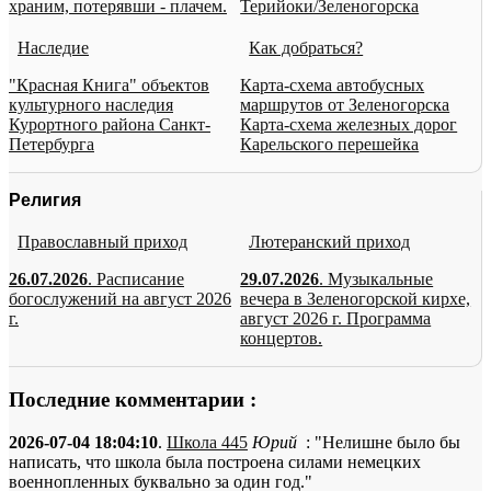
храним, потерявши - плачем.
Терийоки/Зеленогорска
Наследие
Как добраться?
"Красная Книга" объектов
Карта-схема автобусных
культурного наследия
маршрутов от Зеленогорска
Курортного района Санкт-
Карта-схема железных дорог
Петербурга
Карельского перешейка
Религия
Православный приход
Лютеранский приход
26.07.2026
. Расписание
29.07.2026
. Музыкальные
богослужений на август 2026
вечера в Зеленогорской кирхе,
г.
август 2026 г. Программа
концертов.
Последние комментарии :
2026-07-04 18:04:10
.
Школа 445
Юрий
: "Нелишне было бы
написать, что школа была построена силами немецких
военнопленных буквально за один год."