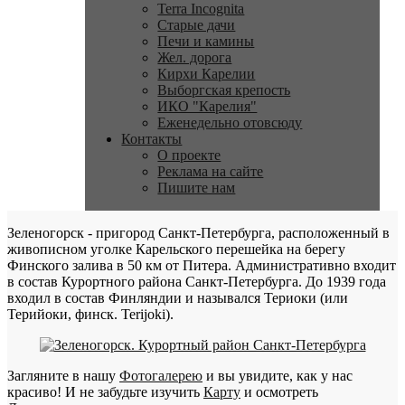
Terra Incognita
Старые дачи
Печи и камины
Жел. дорога
Кирхи Карелии
Выборгская крепость
ИКО "Карелия"
Еженедельно отовсюду
Контакты
О проекте
Реклама на сайте
Пишите нам
Зеленогорск - пригород Санкт-Петербурга, расположенный в
живописном уголке Карельского перешейка на берегу
Финского залива в 50 км от Питера. Административно входит
в состав Курортного района Санкт-Петербурга. До 1939 года
входил в состав Финляндии и назывался Териоки (или
Терийоки, финск. Terijoki).
Загляните в нашу
Фотогалерею
и вы увидите, как у нас
красиво! И не забудьте изучить
Карту
и осмотреть