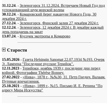
31.12.24
. -
Зеленогорск 31.12.2024. Встречаем Новый Год под
успокаивающий шум морской волны
30.12.24
. -
Комаровский берег накануне Нового Года, 30
декабря 2024 г.
27.12.24
. -
Зеленогорск, Финский залив 27 декабря 2024 г.
12.12.24
. -
Зеленогорск, 12 декабря 2024 г. В декабре каждый
день попадаешь на закат
13.07.24
. -
Кусочек экотропы в Комарово
Старости
15.05.2026
-
Газета Helsingin Sanomat 22.07.1934 №193. Очерк
Э. Лампена "Последние русские Терийок".
12.11.2023
-
Терийоки, ноябрь 1939 г, последние дни перед
войной. Фотографии Thérèse Bonney.
27.02.2022
-
«Нива», 1878 г., №№30, 31. Петр Гнедич. Валаам.
Путевые впечатления.
25.10.2021
-
«Нива», 1899 г., №15. Письмо И. Е. Репина "По
адресу Мира Искусства"
«…когда они спросят нас, что мы делаем, мы ответим: мы вспоминаем.