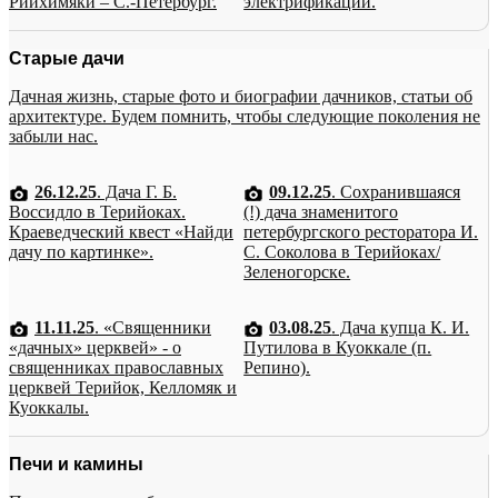
Рийхимяки – С.-Петербург.
электрификации.
Старые дачи
Дачная жизнь, старые фото и биографии дачников, статьи об
архитектуре. Будем помнить, чтобы следующие поколения не
забыли нас.
26.12.25
. Дача Г. Б.
09.12.25
. Сохранившаяся
Воссидло в Терийоках.
(!) дача знаменитого
Краеведческий квест «Найди
петербургского ресторатора И.
дачу по картинке».
С. Соколова в Терийоках/
Зеленогорске.
11.11.25
. «Священники
03.08.25
. Дача купца К. И.
«дачных» церквей» - о
Путилова в Куоккале (п.
священниках православных
Репино).
церквей Терийок, Келломяк и
Куоккалы.
Печи и камины