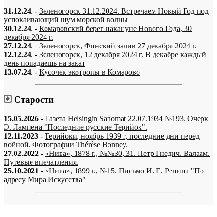
31.12.24
. -
Зеленогорск 31.12.2024. Встречаем Новый Год под
успокаивающий шум морской волны
30.12.24
. -
Комаровский берег накануне Нового Года, 30
декабря 2024 г.
27.12.24
. -
Зеленогорск, Финский залив 27 декабря 2024 г.
12.12.24
. -
Зеленогорск, 12 декабря 2024 г. В декабре каждый
день попадаешь на закат
13.07.24
. -
Кусочек экотропы в Комарово
Старости
15.05.2026
-
Газета Helsingin Sanomat 22.07.1934 №193. Очерк
Э. Лампена "Последние русские Терийок".
12.11.2023
-
Терийоки, ноябрь 1939 г, последние дни перед
войной. Фотографии Thérèse Bonney.
27.02.2022
-
«Нива», 1878 г., №№30, 31. Петр Гнедич. Валаам.
Путевые впечатления.
25.10.2021
-
«Нива», 1899 г., №15. Письмо И. Е. Репина "По
адресу Мира Искусства"
«…когда они спросят нас, что мы делаем, мы ответим: мы вспоминаем.