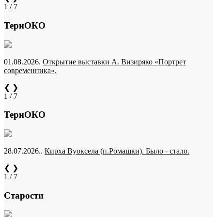
1 / 7
ТериОКО
01.08.2026.
Открытие выставки А. Визиряко «Портрет
современника».
❮
❯
1 / 7
ТериОКО
28.07.2026..
Кирха Вуоксела (п.Ромашки). Было - стало.
❮
❯
1 / 7
Старости