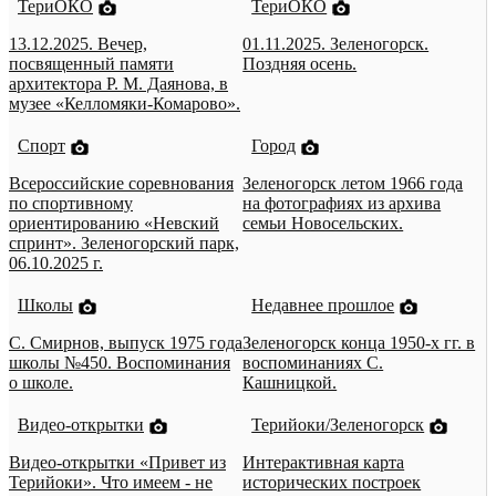
ТериОКО
ТериОКО
13.12.2025. Вечер,
01.11.2025. Зеленогорск.
посвященный памяти
Поздняя осень.
архитектора Р. М. Даянова, в
музее «Келломяки-Комарово».
Спорт
Город
Всероссийские соревнования
Зеленогорск летом 1966 года
по спортивному
на фотографиях из архива
ориентированию «Невский
семьи Новосельских.
спринт». Зеленогорский парк,
06.10.2025 г.
Школы
Недавнее прошлое
С. Смирнов, выпуск 1975 года
Зеленогорск конца 1950-х гг. в
школы №450. Воспоминания
воспоминаниях С.
о школе.
Кашницкой.
Видео-открытки
Терийоки/Зеленогорск
Видео-открытки «Привет из
Интерактивная карта
Терийоки». Что имеем - не
исторических построек