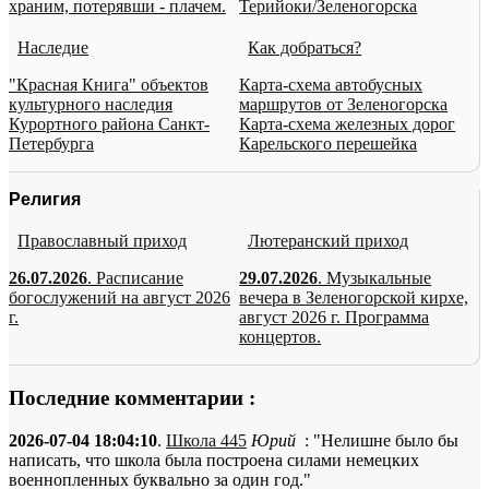
храним, потерявши - плачем.
Терийоки/Зеленогорска
Наследие
Как добраться?
"Красная Книга" объектов
Карта-схема автобусных
культурного наследия
маршрутов от Зеленогорска
Курортного района Санкт-
Карта-схема железных дорог
Петербурга
Карельского перешейка
Религия
Православный приход
Лютеранский приход
26.07.2026
. Расписание
29.07.2026
. Музыкальные
богослужений на август 2026
вечера в Зеленогорской кирхе,
г.
август 2026 г. Программа
концертов.
Последние комментарии :
2026-07-04 18:04:10
.
Школа 445
Юрий
: "Нелишне было бы
написать, что школа была построена силами немецких
военнопленных буквально за один год."