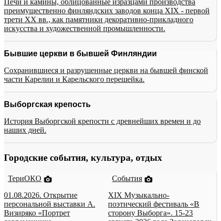
Печи и камины, облицованные изразцами производства
преимущественно финляндских заводов конца XIX - первой
трети XX вв., как памятники декоративно-прикладного
искусства и художественной промышленности.
Бывшие церкви в бывшей Финляндии
Сохранившиеся и разрушенные церкви на бывшей финской
части Карелии и Карельского перешейка.
Выборгская крепость
История Выборгской крепости с древнейших времен и до
наших дней.
Городские события, культура, отдых
ТериОКО
События
01.08.2026. Открытие
XIX Музыкально-
персональной выставки А.
поэтический фестиваль «В
Визиряко «Портрет
сторону Выборга». 15-23