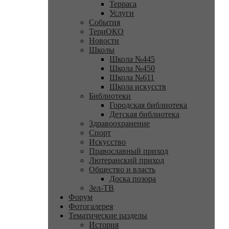
Терраса
Услуги
События
ТериОКО
Новости
Школы
Школа №445
Школа №450
Школа №611
Школа искусств
Библиотеки
Городская библиотека
Детская библиотека
Здравоохранение
Спорт
Искусство
Православный приход
Лютеранский приход
Общество и власть
Доска позора
Зел-ТВ
Форум
Фотогалерея
Тематические разделы
История