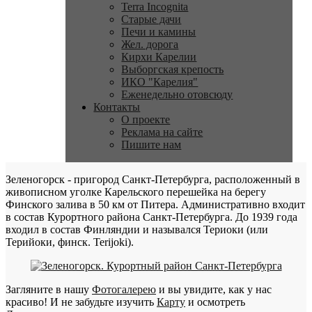
Terra Incognita
Старые дачи
Печи и камины
Жел. дорога
Кирхи Карелии
Выборгская крепость
ИКО "Карелия"
Еженедельно отовсюду
Контакты
О проекте
Реклама на сайте
Пишите нам
Зеленогорск - пригород Санкт-Петербурга, расположенный в
живописном уголке Карельского перешейка на берегу
Финского залива в 50 км от Питера. Административно входит
в состав Курортного района Санкт-Петербурга. До 1939 года
входил в состав Финляндии и назывался Териоки (или
Терийоки, финск. Terijoki).
Загляните в нашу
Фотогалерею
и вы увидите, как у нас
красиво! И не забудьте изучить
Карту
и осмотреть