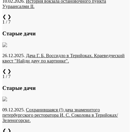
10.02.2026.
История вокзала остановочного пункта
Уураансалми II.
❮
❯
1 / 7
Старые дачи
26.12.2025.
Дача Г. Б. Воссидло в Терийоках. Краеведческий
квест "Найди дачу по картинке".
❮
❯
1 / 7
Старые дачи
09.12.2025.
Сохранившаяся (!) дача знаменитого
петербургского ресторатора И. С. Соколова в Терийоках/
Зеленогорске.
❮
❯