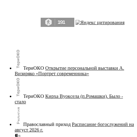
Да, мы память человечества, и поэтому мы в конце концов непременно
победим.» ― Рэй Брэдбери, 451° по Фаренгейту
191
© terijoki.spb.ru | terijoki.org 2000-2026 Использование материалов сайта в коммерческих целях без
письменного разрешения
администрации сайта
не допускается.
ТериОКО
Открытие персональной выставки А.
Визиряко «Портрет современника»
ТериОКО
Кирха Вуоксела (п.Ромашки). Было -
стало
Православный приход
Расписание богослужений на
август 2026 г.