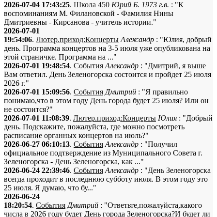
2026-07-04 17:43:25
.
Школа 450
Юрий Б. 1973 г.в.
: "К
воспоминаниям М. Филановской - Фамилия Нины
Дмитриевны - Кирсанова - учитель истории."
2026-07-01
19:54:06
.
Лютер.приход:Концерты
Александр
: "Юлия, добрый
день. Программа концертов на 3-5 июля уже опубликована на
этой страничке. Программа на ..."
2026-07-01 19:48:54
.
События
Александр
: "Дмитрий, я выше
Вам ответил. День Зеленогорска состоится и пройдет 25 июля
2026 г."
2026-07-01 15:09:56
.
События
Дмитрий
: "Я правильно
понимаю,что в этом году День города будет 25 июля? Или он
не состоится?"
2026-07-01 11:08:39
.
Лютер.приход:Концерты
Юлия
: "Добрый
день. Подскажите, пожалуйста, где можно посмотреть
расписание органных концертов на июль?"
2026-06-27 06:10:13
.
События
Александр
: "Получил
официальное подтверждение из Муниципального Совета г.
Зеленогорска - День Зеленогорска, как ..."
2026-06-24 22:39:46
.
События
Александр
: "День Зеленогорска
всегда проходит в последнюю субботу июля. В этом году это
25 июля. Я думаю, что бу..."
2026-06-24
18:20:54
.
События
Дмитрий
: "Ответьте,пожалуйста,какого
числа в 2026 году будет День города Зеленогорска?И будет ли