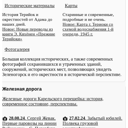
Исторические материалы
Карты
История Терийок и
Старинные и современные,
окрестностей от Адама до
подробные и не очень.
наших дней.
Новое: Карта г. Териоки со
Новое: Новые переводы из
схемой водоснабжения 1-й
книги Э. Кяхёнен «Прежние
очереди, 1945 г.
Терийоки»
Фотогалерея
Большая коллекция исторических, а также современных
фотографий сохранившихся и утраченных зданий,
сооружений, исторических мест, позволяющих увидеть
Зеленогорск и его окрестности в исторической перспективе.
Железная дорога
Железные дороги Карельского перешейка: история,
современное состояние, перспективы.
28.08.24
. Сергей Жевак.
27.02.24
. Забытый юбилей.
Первые паровозы на линии
Полвека грузовой