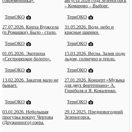
современника».
августа 2026 года Зеленогорск
– Комарово – Выборг.
ТериОКО
ТериОКО
27.07.2026. Кирха Вуоксела
31.05.2026. Вода, небо и
(п.Ромашки). Было - стало.
красные шарики.
ТериОКО
ТериОКО
01.05.2026. Экотропа
15.03.2026. Весна. Залив подо
«Сестрорецкое болото».
льдом, солнечно и тепло.
ТериОКО
ТериОКО
13.02.2026. Закатов мало не
27.01.2026. Концерт «Музыка
бывает.
для двух фортепиано» А.
Гориболя и Я. Коваленко.
ТериОКО
ТериОКО
03.01.2026. Небольшая
29.12.2025. Предновогодний
прогулка вокруг Чертова
Зеленогорск.
(Дружинного) озера.