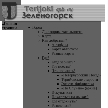
::Главная
Город
страница
Достопримечательности
Карта
Как добраться?
Автобусы
Карта автобусов
Разные карты
Где?
Куда звонить?
Где поесть?
Что почитать?
«Петербургский Посад»
Терийокские старости
Электр. библиотека
«По Случаю» (архив)
Искупаться?
Покататься на лыжах?
Где отдохнуть?
Развлечься?