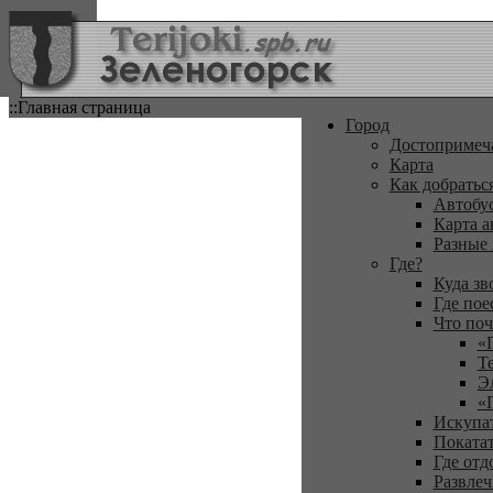
::Главная страница
Город
Достопримеч
Карта
Как добратьс
Автобу
Карта а
Разные
Где?
Куда зв
Где пое
Что поч
«
Т
Э
«
Искупа
Покатат
Где отд
Развлеч