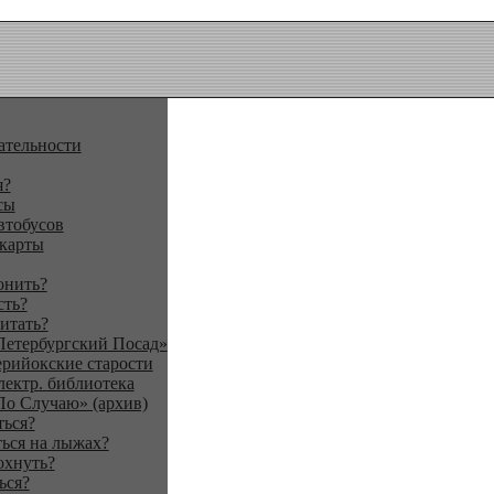
ательности
я?
сы
втобусов
 карты
онить?
сть?
итать?
Петербургский Посад»
ерийокские старости
лектр. библиотека
По Случаю» (архив)
ться?
ься на лыжах?
охнуть?
ься?