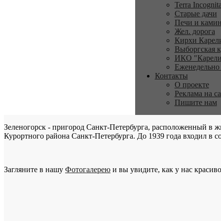
Terra Incognit
Старые дачи
Печи и ками
Жел. дорога
Кирхи Карел
Выборгская к
ИКО "Карели
Еженедельно
Контакты
О проекте
Реклама на с
Пишите нам
Зеленогорск - пригород Санкт-Петербурга, расположенный в ж
Курортного района Санкт-Петербурга. До 1939 года входил в со
Загляните в нашу
Фотогалерею
и вы увидите, как у нас красиво