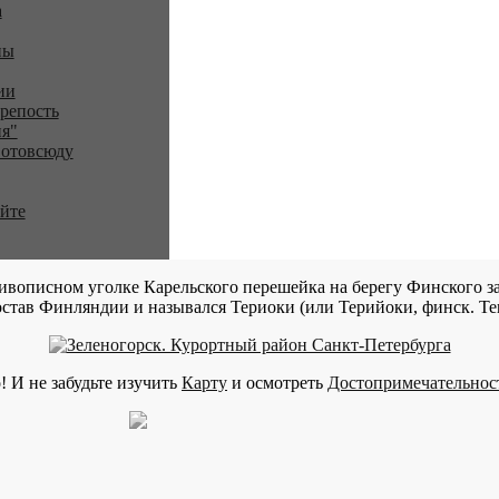
a
ны
ии
репость
я"
 отовсюду
айте
ивописном уголке Карельского перешейка на берегу Финского за
став Финляндии и назывался Териоки (или Терийоки, финск. Teri
! И не забудьте изучить
Карту
и осмотреть
Достопримечательнос