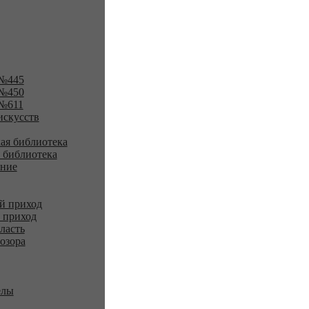
№445
№450
№611
искусств
ая библиотека
 библиотека
ение
й приход
 приход
ласть
озора
елы