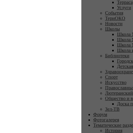
Терраса
Услуги
События
ТериОКО
Новости
Школы
Школа 
Школа 
Школа 
Школа 
Библиотеки
Городск
Детская
Здравоохран
Спорт
Искусство
Православны
Лютеранский
Общество и в
Доска п
Зел-ТВ
Форум
Фотогалерея
Тематические разд
История