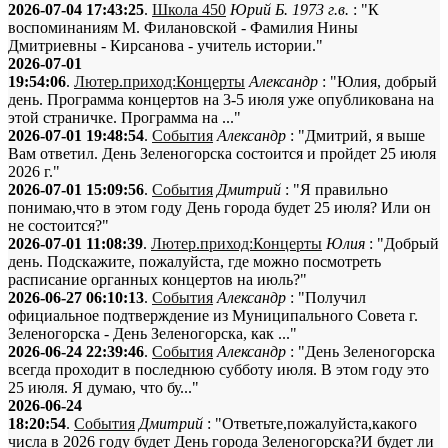
2026-07-04 17:43:25
.
Школа 450
Юрий Б. 1973 г.в.
: "К
воспоминаниям М. Филановской - Фамилия Нины
Дмитриевны - Кирсанова - учитель истории."
2026-07-01
19:54:06
.
Лютер.приход:Концерты
Александр
: "Юлия, добрый
день. Программа концертов на 3-5 июля уже опубликована на
этой страничке. Программа на ..."
2026-07-01 19:48:54
.
События
Александр
: "Дмитрий, я выше
Вам ответил. День Зеленогорска состоится и пройдет 25 июля
2026 г."
2026-07-01 15:09:56
.
События
Дмитрий
: "Я правильно
понимаю,что в этом году День города будет 25 июля? Или он
не состоится?"
2026-07-01 11:08:39
.
Лютер.приход:Концерты
Юлия
: "Добрый
день. Подскажите, пожалуйста, где можно посмотреть
расписание органных концертов на июль?"
2026-06-27 06:10:13
.
События
Александр
: "Получил
официальное подтверждение из Муниципального Совета г.
Зеленогорска - День Зеленогорска, как ..."
2026-06-24 22:39:46
.
События
Александр
: "День Зеленогорска
всегда проходит в последнюю субботу июля. В этом году это
25 июля. Я думаю, что бу..."
2026-06-24
18:20:54
.
События
Дмитрий
: "Ответьте,пожалуйста,какого
числа в 2026 году будет День города Зеленогорска?И будет ли