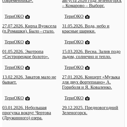
современника».
августа 2026 года Зеленогорск
– Комарово – Выборг.
ТериОКО
ТериОКО
27.07.2026. Кирха Вуоксела
31.05.2026. Вода, небо и
(п.Ромашки). Было - стало.
красные шарики.
ТериОКО
ТериОКО
01.05.2026. Экотропа
15.03.2026. Весна. Залив подо
«Сестрорецкое болото».
льдом, солнечно и тепло.
ТериОКО
ТериОКО
13.02.2026. Закатов мало не
27.01.2026. Концерт «Музыка
бывает.
для двух фортепиано» А.
Гориболя и Я. Коваленко.
ТериОКО
ТериОКО
03.01.2026. Небольшая
29.12.2025. Предновогодний
прогулка вокруг Чертова
Зеленогорск.
(Дружинного) озера.