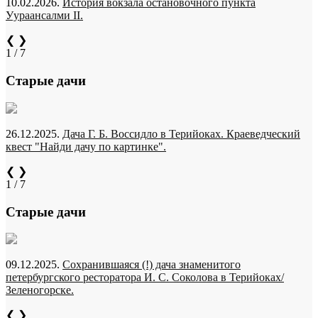
10.02.2026.
История вокзала остановочного пункта
Уураансалми II.
❮
❯
1 / 7
Старые дачи
26.12.2025.
Дача Г. Б. Воссидло в Терийоках. Краеведческий
квест "Найди дачу по картинке".
❮
❯
1 / 7
Старые дачи
09.12.2025.
Сохранившаяся (!) дача знаменитого
петербургского ресторатора И. С. Соколова в Терийоках/
Зеленогорске.
❮
❯