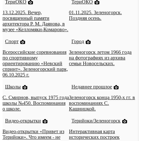
ТериОКО
ТериОКО
13.12.2025. Вечер,
01.11.2025. Зеленогорск.
посвященный памяти
Поздняя осень.
архитектора Р. М. Даянова, в
музее «Келломяки-Комарово».
Спорт
Город
Всероссийские соревнования
Зеленогорск летом 1966 года
по спортивному
на фотографиях из архива
ориентированию «Невский
семьи Новосельских.
спринт». Зеленогорский парк,
06.10.2025 г.
Школы
Недавнее прошлое
С. Смирнов, выпуск 1975 года
Зеленогорск конца 1950-х гг. в
школы №450. Воспоминания
воспоминаниях С.
о школе.
Кашницкой.
Видео-открытки
Терийоки/Зеленогорск
Видео-открытки «Привет из
Интерактивная карта
Терийоки». Что имеем - не
исторических построек