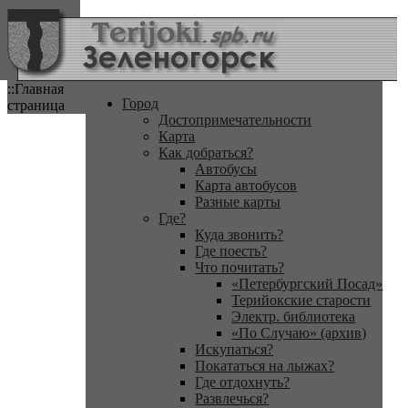
::Главная
Город
страница
Достопримечательности
Карта
Как добраться?
Автобусы
Карта автобусов
Разные карты
Где?
Куда звонить?
Где поесть?
Что почитать?
«Петербургский Посад»
Терийокские старости
Электр. библиотека
«По Случаю» (архив)
Искупаться?
Покататься на лыжах?
Где отдохнуть?
Развлечься?