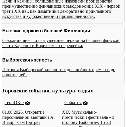
Печи и камины, облицованные изразцами производства
преимущественно финляндских заводов конца XIX - первой
трети XX вв., как памятники декоративно-прикладного
искусства и художественной промышленности.
Бывшие церкви в бывшей Финляндии
Сохранившиеся и разрушенные церкви на бывшей финской
части Карелии и Карельского перешейка.
Выборгская крепость
История Выборгской крепости с древнейших времен и до
наших дней.
Городские события, культура, отдых
ТериОКО
События
01.08.2026. Открытие
XIX Музыкально-
персональной выставки А.
поэтический фестиваль «В
Визиряко «Портрет
сторону Выборга». 15-23