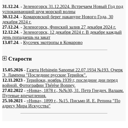
31.12.24
. -
Зеленогорск 31.12.2024. Встречаем Новый Год под
успокаивающий шум морской волны
30.12.24
. -
Комаровский берег накануне Нового Года, 30
декабря 2024 г.
27.12.24
. -
Зеленогорск, Финский залив 27 декабря 2024 г.
12.12.24
. -
Зеленогорск, 12 декабря 2024 г. В декабре каждый
день попадаешь на закат
13.07.24
. -
Кусочек экотропы в Комарово
Старости
15.05.2026
-
Газета Helsingin Sanomat 22.07.1934 №193. Очерк
Э. Лампена "Последние русские Терийок".
12.11.2023
-
Терийоки, ноябрь 1939 г, последние дни перед
войной. Фотографии Thérèse Bonney.
27.02.2022
-
«Нива», 1878 г., №№30, 31. Петр Гнедич. Валаам.
Путевые впечатления.
25.10.2021
-
«Нива», 1899 г., №15. Письмо И. Е. Репина "По
адресу Мира Искусства"
«…когда они спросят нас, что мы делаем, мы ответим: мы вспоминаем.