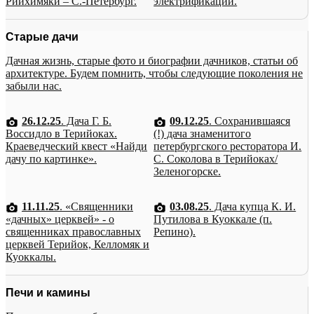
Рийхимяки – С.-Петербург.
электрификации.
Старые дачи
Дачная жизнь, старые фото и биографии дачников, статьи об
архитектуре. Будем помнить, чтобы следующие поколения не
забыли нас.
26.12.25
. Дача Г. Б.
09.12.25
. Сохранившаяся
Воссидло в Терийоках.
(!) дача знаменитого
Краеведческий квест «Найди
петербургского ресторатора И.
дачу по картинке».
С. Соколова в Терийоках/
Зеленогорске.
11.11.25
. «Священники
03.08.25
. Дача купца К. И.
«дачных» церквей» - о
Путилова в Куоккале (п.
священниках православных
Репино).
церквей Терийок, Келломяк и
Куоккалы.
Печи и камины