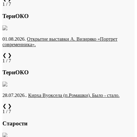
1 / 7
ТериОКО
01.08.2026.
Открытие выставки А. Визиряко «Портрет
современника».
❮
❯
1 / 7
ТериОКО
28.07.2026..
Кирха Вуоксела (п.Ромашки). Было - стало.
❮
❯
1 / 7
Старости