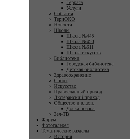
Терраса
Услуги
События
ТериОКО
Новости
Школы
Школа №445
Школа №450
Школа №611
Школа искусств
Библиотеки
Городская библиотека
Детская библиотека
Здравоохранение
Спорт
Искусство
Православный приход
Лютеранский приход
Общество и власть
Доска позора
Зел-ТВ
Форум
Фотогалерея
Тематические разделы
История