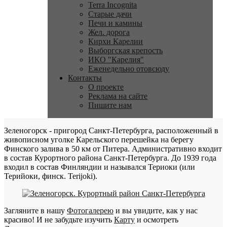
Terra Incognita
Старые дачи
Печи и камины
Жел. дорога
Кирхи Карелии
Выборгская крепость
ИКО "Карелия"
Еженедельно отовсюду
Контакты
О проекте
Реклама на сайте
Пишите нам
Зеленогорск - пригород Санкт-Петербурга, расположенный в
живописном уголке Карельского перешейка на берегу
Финского залива в 50 км от Питера. Административно входит
в состав Курортного района Санкт-Петербурга. До 1939 года
входил в состав Финляндии и назывался Териоки (или
Терийоки, финск. Terijoki).
Загляните в нашу
Фотогалерею
и вы увидите, как у нас
красиво! И не забудьте изучить
Карту
и осмотреть