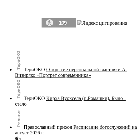
Да, мы память человечества, и поэтому мы в конце концов непременно
победим.» ― Рэй Брэдбери, 451° по Фаренгейту
109
© terijoki.spb.ru | terijoki.org 2000-2026 Использование материалов сайта в коммерческих целях без
письменного разрешения
администрации сайта
не допускается.
ТериОКО
Открытие персональной выставки А.
Визиряко «Портрет современника»
ТериОКО
Кирха Вуоксела (п.Ромашки). Было -
стало
Православный приход
Расписание богослужений на
август 2026 г.