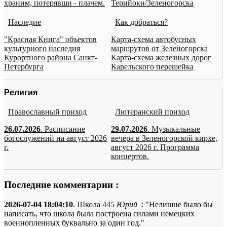
храним, потерявши - плачем.
Терийоки/Зеленогорска
Наследие
Как добраться?
"Красная Книга" объектов
Карта-схема автобусных
культурного наследия
маршрутов от Зеленогорска
Курортного района Санкт-
Карта-схема железных дорог
Петербурга
Карельского перешейка
Религия
Православный приход
Лютеранский приход
26.07.2026
. Расписание
29.07.2026
. Музыкальные
богослужений на август 2026
вечера в Зеленогорской кирхе,
г.
август 2026 г. Программа
концертов.
Последние комментарии :
2026-07-04 18:04:10
.
Школа 445
Юрий
: "Нелишне было бы
написать, что школа была построена силами немецких
военнопленных буквально за один год."