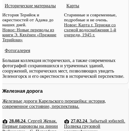
Исторические материалы
Карты
История Терийок и
Старинные и современные,
окрестностей от Адама до
подробные и не очень.
наших дней.
Новое: Карта г. Териоки со
Новое: Новые переводы из
схемой водоснабжения 1-й
книги Э. Кяхёнен «Прежние
очереди, 1945 г.
Терийоки»
Фотогалерея
Большая коллекция исторических, а также современных
фотографий сохранившихся и утраченных зданий,
сооружений, исторических мест, позволяющих увидеть
Зеленогорск и его окрестности в исторической перспективе.
Железная дорога
Железные дороги Карельского перешейка: история,
современное состояние, перспективы.
28.08.24
. Сергей Жевак.
27.02.24
. Забытый юбилей.
Первые паровозы на линии
Полвека грузовой