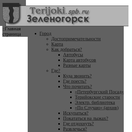
::Главная
Город
страница
Достопримечательности
Карта
Как добраться?
Автобусы
Карта автобусов
Разные карты
Где?
Куда звонить?
Где поесть?
Что почитать?
«Петербургский Посад»
Терийокские старости
Электр. библиотека
«По Случаю» (архив)
Искупаться?
Покататься на лыжах?
Где отдохнуть?
Развлечься?