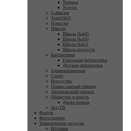
Терраса
Услуги
События
ТериОКО
Новости
Школы
Школа №445
Школа №450
Школа №611
Школа искусств
Библиотеки
Городская библиотека
Детская библиотека
Здравоохранение
Спорт
Искусство
Православный приход
Лютеранский приход
Общество и власть
Доска позора
Зел-ТВ
Форум
Фотогалерея
Тематические разделы
История