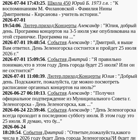
2026-07-04 17:43:25
.
Школа 450
Юрий Б. 1973 г.в.
: "К
воспоминаниям М. Филановской - Фамилия Нины
Дмитриевны - Кирсанова - учитель истории."
2026-07-01
19:54:06
.
Лютер.приход:Концерты
Александр
: "Юлия, добрый
день. Программа концертов на 3-5 июля уже опубликована на
этой страничке. Программа на ..."
2026-07-01 19:48:54
.
События
Александр
: "Дмитрий, я выше
Вам ответил. День Зеленогорска состоится и пройдет 25 июля
2026 г."
2026-07-01 15:09:56
.
События
Дмитрий
: "Я правильно
понимаю,что в этом году День города будет 25 июля? Или он
не состоится?"
2026-07-01 11:08:39
.
Лютер.приход:Концерты
Юлия
: "Добрый
день. Подскажите, пожалуйста, где можно посмотреть
расписание органных концертов на июль?"
2026-06-27 06:10:13
.
События
Александр
: "Получил
официальное подтверждение из Муниципального Совета г.
Зеленогорска - День Зеленогорска, как ..."
2026-06-24 22:39:46
.
События
Александр
: "День Зеленогорска
всегда проходит в последнюю субботу июля. В этом году это
25 июля. Я думаю, что бу..."
2026-06-24
18:20:54
.
События
Дмитрий
: "Ответьте,пожалуйста,какого
числа в 2026 году будет День города Зеленогорска?И будет ли