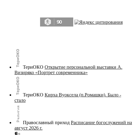
Да, мы память человечества, и поэтому мы в конце концов непременно
победим.» ― Рэй Брэдбери, 451° по Фаренгейту
90
© terijoki.spb.ru | terijoki.org 2000-2026 Использование материалов сайта в коммерческих целях без
письменного разрешения
администрации сайта
не допускается.
ТериОКО
Открытие персональной выставки А.
Визиряко «Портрет современника»
ТериОКО
Кирха Вуоксела (п.Ромашки). Было -
стало
Православный приход
Расписание богослужений на
август 2026 г.