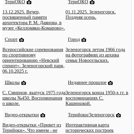
ТериОКО
ТериОКО
13.12.2025. Вечер,
01.11.2025. Зеленогорск.
посвященный памяти
Поздняя осень.
архитектора Р. М. Даянова, в
музее «Келломяки-Комарово».
Спорт
Город
Всероссийские соревнования
Зеленогорск летом 1966 года
по спортивному
на фотографиях из архива
ориентированию «Невский
семьи Новосельских.
спринт». Зеленогорский парк,
06.10.2025 г.
Школы
Недавнее прошлое
С. Смирнов, выпуск 1975 года
Зеленогорск конца 1950-х гг. в
школы №450. Воспоминания
воспоминаниях С.
о школе.
Кашницкой.
Видео-открытки
Терийоки/Зеленогорск
Видео-открытки «Привет из
Интерактивная карта
Терийоки». Что имеем - не
исторических построек