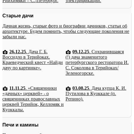
Рийхимяки – С.-Петербург.
электрификации.
Старые дачи
Дачная жизнь, старые фото и биографии дачников, статьи об
архитектуре. Будем помнить, чтобы следующие поколения не
забыли нас.
26.12.25
. Дача Г. Б.
09.12.25
. Сохранившаяся
Воссидло в Терийоках.
(!) дача знаменитого
Краеведческий квест «Найди
петербургского ресторатора И.
дачу по картинке».
С. Соколова в Терийоках/
Зеленогорске.
11.11.25
. «Священники
03.08.25
. Дача купца К. И.
«дачных» церквей» - о
Путилова в Куоккале (п.
священниках православных
Репино).
церквей Терийок, Келломяк и
Куоккалы.
Печи и камины