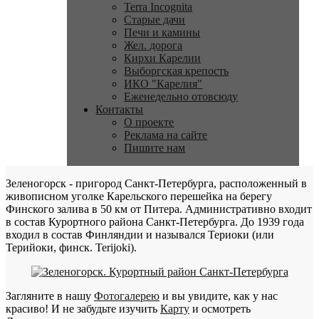
Terra Incognita
Старые дачи
Печи и камины
Жел. дорога
Кирхи Карелии
Выборгская крепость
ИКО "Карелия"
Еженедельно отовсюду
Контакты
О проекте
Реклама на сайте
Пишите нам
Зеленогорск - пригород Санкт-Петербурга, расположенный в
живописном уголке Карельского перешейка на берегу
Финского залива в 50 км от Питера. Административно входит
в состав Курортного района Санкт-Петербурга. До 1939 года
входил в состав Финляндии и назывался Териоки (или
Терийоки, финск. Terijoki).
Загляните в нашу
Фотогалерею
и вы увидите, как у нас
красиво! И не забудьте изучить
Карту
и осмотреть