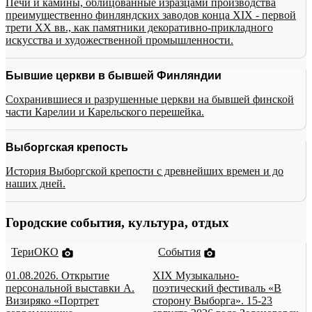
Печи и камины, облицованные изразцами производства
преимущественно финляндских заводов конца XIX - первой
трети XX вв., как памятники декоративно-прикладного
искусства и художественной промышленности.
Бывшие церкви в бывшей Финляндии
Сохранившиеся и разрушенные церкви на бывшей финской
части Карелии и Карельского перешейка.
Выборгская крепость
История Выборгской крепости с древнейших времен и до
наших дней.
Городские события, культура, отдых
ТериОКО
События
01.08.2026. Открытие
XIX Музыкально-
персональной выставки А.
поэтический фестиваль «В
Визиряко «Портрет
сторону Выборга». 15-23