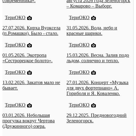
современника».
августа 2026 года Зеленогорск
– Комарово – Выборг.
ТериОКО
ТериОКО
27.07.2026. Кирха Вуоксела
31.05.2026. Вода, небо и
(п.Ромашки). Было - стало.
красные шарики.
ТериОКО
ТериОКО
01.05.2026. Экотропа
15.03.2026. Весна. Залив подо
«Сестрорецкое болото».
льдом, солнечно и тепло.
ТериОКО
ТериОКО
13.02.2026. Закатов мало не
27.01.2026. Концерт «Музыка
бывает.
для двух фортепиано» А.
Гориболя и Я. Коваленко.
ТериОКО
ТериОКО
03.01.2026. Небольшая
29.12.2025. Предновогодний
прогулка вокруг Чертова
Зеленогорск.
(Дружинного) озера.