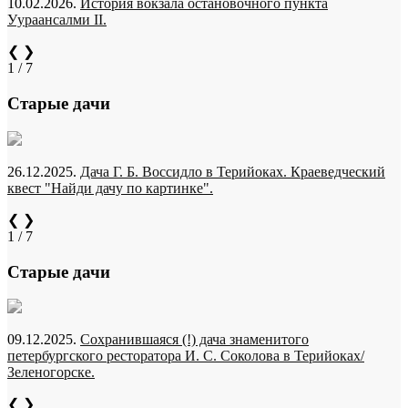
10.02.2026.
История вокзала остановочного пункта
Уураансалми II.
❮
❯
1 / 7
Старые дачи
26.12.2025.
Дача Г. Б. Воссидло в Терийоках. Краеведческий
квест "Найди дачу по картинке".
❮
❯
1 / 7
Старые дачи
09.12.2025.
Сохранившаяся (!) дача знаменитого
петербургского ресторатора И. С. Соколова в Терийоках/
Зеленогорске.
❮
❯