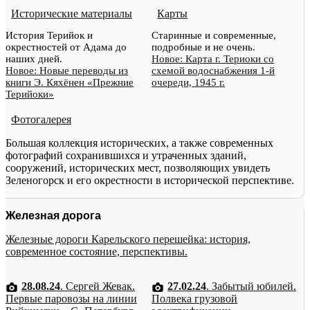
Исторические материалы
Карты
История Терийок и
Старинные и современные,
окрестностей от Адама до
подробные и не очень.
наших дней.
Новое: Карта г. Териоки со
Новое: Новые переводы из
схемой водоснабжения 1-й
книги Э. Кяхёнен «Прежние
очереди, 1945 г.
Терийоки»
Фотогалерея
Большая коллекция исторических, а также современных
фотографий сохранившихся и утраченных зданий,
сооружений, исторических мест, позволяющих увидеть
Зеленогорск и его окрестности в исторической перспективе.
Железная дорога
Железные дороги Карельского перешейка: история,
современное состояние, перспективы.
28.08.24
. Сергей Жевак.
27.02.24
. Забытый юбилей.
Первые паровозы на линии
Полвека грузовой