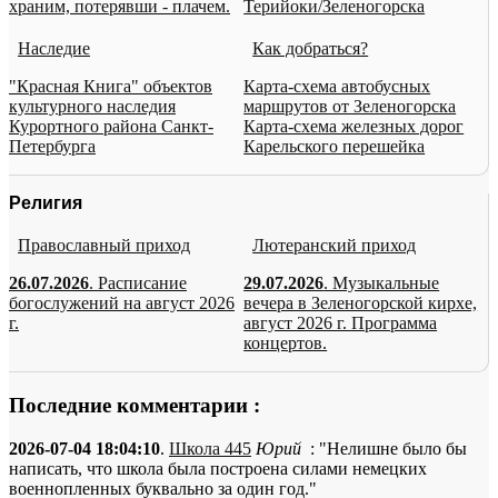
храним, потерявши - плачем.
Терийоки/Зеленогорска
Наследие
Как добраться?
"Красная Книга" объектов
Карта-схема автобусных
культурного наследия
маршрутов от Зеленогорска
Курортного района Санкт-
Карта-схема железных дорог
Петербурга
Карельского перешейка
Религия
Православный приход
Лютеранский приход
26.07.2026
. Расписание
29.07.2026
. Музыкальные
богослужений на август 2026
вечера в Зеленогорской кирхе,
г.
август 2026 г. Программа
концертов.
Последние комментарии :
2026-07-04 18:04:10
.
Школа 445
Юрий
: "Нелишне было бы
написать, что школа была построена силами немецких
военнопленных буквально за один год."