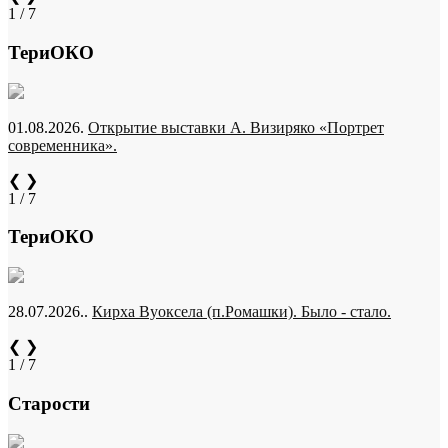
1 / 7
ТериОКО
01.08.2026.
Открытие выставки А. Визиряко «Портрет
современника».
❮
❯
1 / 7
ТериОКО
28.07.2026..
Кирха Вуоксела (п.Ромашки). Было - стало.
❮
❯
1 / 7
Старости