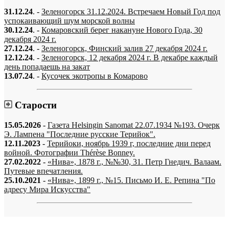
31.12.24
. -
Зеленогорск 31.12.2024. Встречаем Новый Год под
успокаивающий шум морской волны
30.12.24
. -
Комаровский берег накануне Нового Года, 30
декабря 2024 г.
27.12.24
. -
Зеленогорск, Финский залив 27 декабря 2024 г.
12.12.24
. -
Зеленогорск, 12 декабря 2024 г. В декабре каждый
день попадаешь на закат
13.07.24
. -
Кусочек экотропы в Комарово
Старости
15.05.2026
-
Газета Helsingin Sanomat 22.07.1934 №193. Очерк
Э. Лампена "Последние русские Терийок".
12.11.2023
-
Терийоки, ноябрь 1939 г, последние дни перед
войной. Фотографии Thérèse Bonney.
27.02.2022
-
«Нива», 1878 г., №№30, 31. Петр Гнедич. Валаам.
Путевые впечатления.
25.10.2021
-
«Нива», 1899 г., №15. Письмо И. Е. Репина "По
адресу Мира Искусства"
«…когда они спросят нас, что мы делаем, мы ответим: мы вспоминаем.