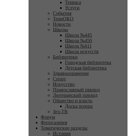
Терраса
Услуги
События
ТериОКО
Новости
Школы
Школа №445
Школа №450
Школа №611
Школа искусств
Библиотеки
Городская библиотека
Детская библиотека
Здравоохранение
Спорт
Искусство
Православный приход
Лютеранский приход
Общество и власть
Доска позора
Зел-ТВ
Форум
Фотогалерея
Тематические разделы
История