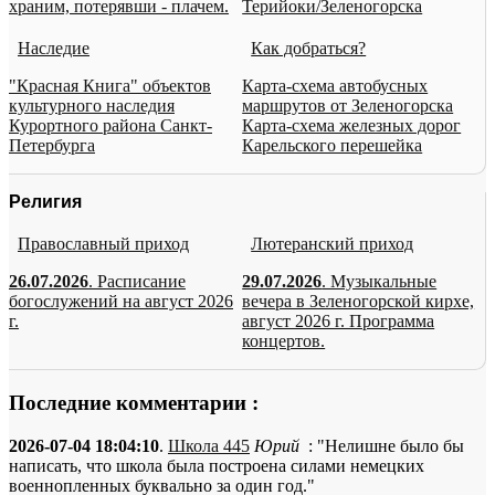
храним, потерявши - плачем.
Терийоки/Зеленогорска
Наследие
Как добраться?
"Красная Книга" объектов
Карта-схема автобусных
культурного наследия
маршрутов от Зеленогорска
Курортного района Санкт-
Карта-схема железных дорог
Петербурга
Карельского перешейка
Религия
Православный приход
Лютеранский приход
26.07.2026
. Расписание
29.07.2026
. Музыкальные
богослужений на август 2026
вечера в Зеленогорской кирхе,
г.
август 2026 г. Программа
концертов.
Последние комментарии :
2026-07-04 18:04:10
.
Школа 445
Юрий
: "Нелишне было бы
написать, что школа была построена силами немецких
военнопленных буквально за один год."