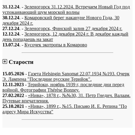
31.12.24
. -
Зеленогорск 31.12.2024. Встречаем Новый Год под
успокаивающий шум морской волны
30.12.24
. -
Комаровский берег накануне Нового Года, 30
декабря 2024 г.
27.12.24
. -
Зеленогорск, Финский залив 27 декабря 2024 г.
12.12.24
. -
Зеленогорск, 12 декабря 2024 г. В декабре каждый
день попадаешь на закат
13.07.24
. -
Кусочек экотропы в Комарово
Старости
15.05.2026
-
Газета Helsingin Sanomat 22.07.1934 №193. Очерк
Э. Лампена "Последние русские Терийок".
12.11.2023
-
Терийоки, ноябрь 1939 г, последние дни перед
войной. Фотографии Thérèse Bonney.
27.02.2022
-
«Нива», 1878 г., №№30, 31. Петр Гнедич. Валаам.
Путевые впечатления.
25.10.2021
-
«Нива», 1899 г., №15. Письмо И. Е. Репина "По
адресу Мира Искусства"
«…когда они спросят нас, что мы делаем, мы ответим: мы вспоминаем.