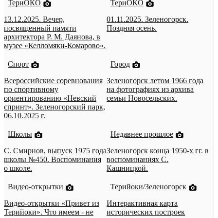
ТериОКО
ТериОКО
13.12.2025. Вечер,
01.11.2025. Зеленогорск.
посвященный памяти
Поздняя осень.
архитектора Р. М. Даянова, в
музее «Келломяки-Комарово».
Спорт
Город
Всероссийские соревнования
Зеленогорск летом 1966 года
по спортивному
на фотографиях из архива
ориентированию «Невский
семьи Новосельских.
спринт». Зеленогорский парк,
06.10.2025 г.
Школы
Недавнее прошлое
С. Смирнов, выпуск 1975 года
Зеленогорск конца 1950-х гг. в
школы №450. Воспоминания
воспоминаниях С.
о школе.
Кашницкой.
Видео-открытки
Терийоки/Зеленогорск
Видео-открытки «Привет из
Интерактивная карта
Терийоки». Что имеем - не
исторических построек