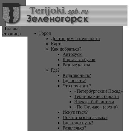
::Главная
Город
страница
Достопримечательности
Карта
Как добраться?
Автобусы
Карта автобусов
Разные карты
Где?
Куда звонить?
Где поесть?
Что почитать?
«Петербургский Посад»
Терийокские старости
Электр. библиотека
«По Случаю» (архив)
Искупаться?
Покататься на лыжах?
Где отдохнуть?
Развлечься?