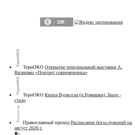
Да, мы память человечества, и поэтому мы в конце концов непременно
победим.» ― Рэй Брэдбери, 451° по Фаренгейту
108
© terijoki.spb.ru | terijoki.org 2000-2026 Использование материалов сайта в коммерческих целях без
письменного разрешения
администрации сайта
не допускается.
ТериОКО
Открытие персональной выставки А.
Визиряко «Портрет современника»
ТериОКО
Кирха Вуоксела (п.Ромашки). Было -
стало
Православный приход
Расписание богослужений на
август 2026 г.