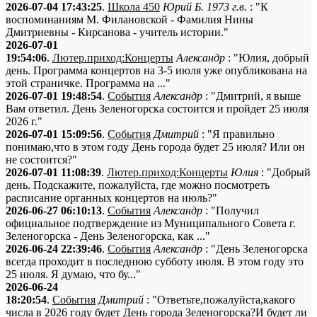
2026-07-04 17:43:25
.
Школа 450
Юрий Б. 1973 г.в.
: "К
воспоминаниям М. Филановской - Фамилия Нины
Дмитриевны - Кирсанова - учитель истории."
2026-07-01
19:54:06
.
Лютер.приход:Концерты
Александр
: "Юлия, добрый
день. Программа концертов на 3-5 июля уже опубликована на
этой страничке. Программа на ..."
2026-07-01 19:48:54
.
События
Александр
: "Дмитрий, я выше
Вам ответил. День Зеленогорска состоится и пройдет 25 июля
2026 г."
2026-07-01 15:09:56
.
События
Дмитрий
: "Я правильно
понимаю,что в этом году День города будет 25 июля? Или он
не состоится?"
2026-07-01 11:08:39
.
Лютер.приход:Концерты
Юлия
: "Добрый
день. Подскажите, пожалуйста, где можно посмотреть
расписание органных концертов на июль?"
2026-06-27 06:10:13
.
События
Александр
: "Получил
официальное подтверждение из Муниципального Совета г.
Зеленогорска - День Зеленогорска, как ..."
2026-06-24 22:39:46
.
События
Александр
: "День Зеленогорска
всегда проходит в последнюю субботу июля. В этом году это
25 июля. Я думаю, что бу..."
2026-06-24
18:20:54
.
События
Дмитрий
: "Ответьте,пожалуйста,какого
числа в 2026 году будет День города Зеленогорска?И будет ли