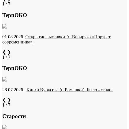
1 / 7
ТериОКО
01.08.2026.
Открытие выставки А. Визиряко «Портрет
современника».
❮
❯
1 / 7
ТериОКО
28.07.2026..
Кирха Вуоксела (п.Ромашки). Было - стало.
❮
❯
1 / 7
Старости