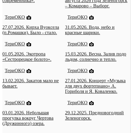
современника».
августа 2026 года Зеленогорск
– Комарово – Выборг.
ТериОКО
ТериОКО
27.07.2026. Кирха Вуоксела
31.05.2026. Вода, небо и
(п.Ромашки). Было - стало.
красные шарики.
ТериОКО
ТериОКО
01.05.2026. Экотропа
15.03.2026. Весна. Залив подо
«Сестрорецкое болото».
льдом, солнечно и тепло.
ТериОКО
ТериОКО
13.02.2026. Закатов мало не
27.01.2026. Концерт «Музыка
бывает.
для двух фортепиано» А.
Гориболя и Я. Коваленко.
ТериОКО
ТериОКО
03.01.2026. Небольшая
29.12.2025. Предновогодний
прогулка вокруг Чертова
Зеленогорск.
(Дружинного) озера.