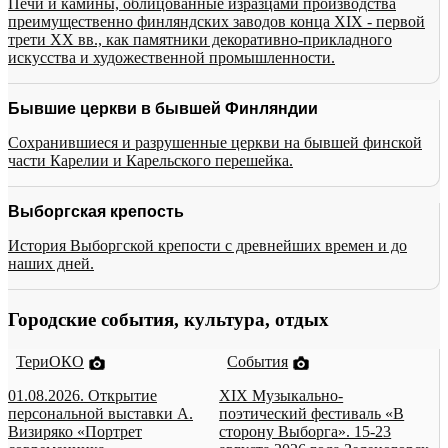
Печи и камины, облицованные изразцами производства
преимущественно финляндских заводов конца XIX - первой
трети XX вв., как памятники декоративно-прикладного
искусства и художественной промышленности.
Бывшие церкви в бывшей Финляндии
Сохранившиеся и разрушенные церкви на бывшей финской
части Карелии и Карельского перешейка.
Выборгская крепость
История Выборгской крепости с древнейших времен и до
наших дней.
Городские события, культура, отдых
ТериОКО
События
01.08.2026. Открытие
XIX Музыкально-
персональной выставки А.
поэтический фестиваль «В
Визиряко «Портрет
сторону Выборга». 15-23