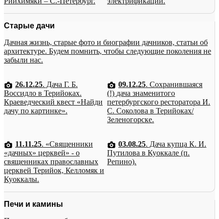
Рийхимяки – С.-Петербург.
электрификации.
Старые дачи
Дачная жизнь, старые фото и биографии дачников, статьи об
архитектуре. Будем помнить, чтобы следующие поколения не
забыли нас.
26.12.25
. Дача Г. Б.
09.12.25
. Сохранившаяся
Воссидло в Терийоках.
(!) дача знаменитого
Краеведческий квест «Найди
петербургского ресторатора И.
дачу по картинке».
С. Соколова в Терийоках/
Зеленогорске.
11.11.25
. «Священники
03.08.25
. Дача купца К. И.
«дачных» церквей» - о
Путилова в Куоккале (п.
священниках православных
Репино).
церквей Терийок, Келломяк и
Куоккалы.
Печи и камины