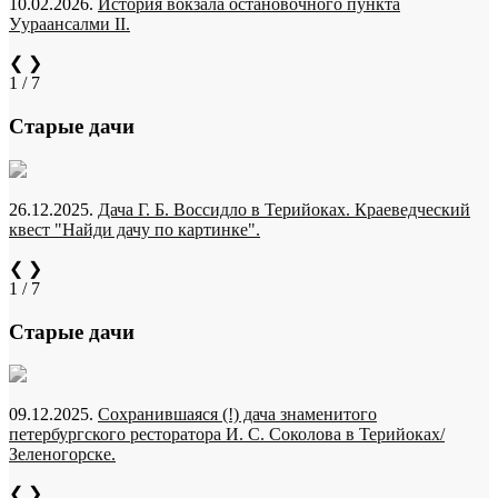
10.02.2026.
История вокзала остановочного пункта
Уураансалми II.
❮
❯
1 / 7
Старые дачи
26.12.2025.
Дача Г. Б. Воссидло в Терийоках. Краеведческий
квест "Найди дачу по картинке".
❮
❯
1 / 7
Старые дачи
09.12.2025.
Сохранившаяся (!) дача знаменитого
петербургского ресторатора И. С. Соколова в Терийоках/
Зеленогорске.
❮
❯