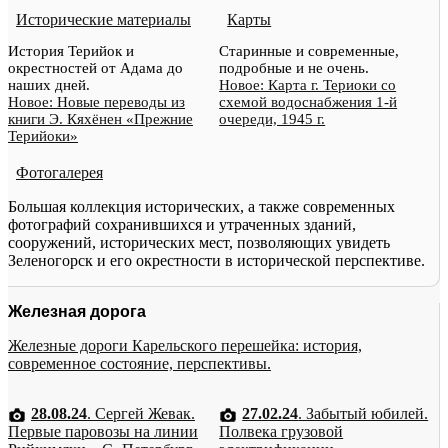
Исторические материалы
Карты
История Терийок и
Старинные и современные,
окрестностей от Адама до
подробные и не очень.
наших дней.
Новое: Карта г. Териоки со
Новое: Новые переводы из
схемой водоснабжения 1-й
книги Э. Кяхёнен «Прежние
очереди, 1945 г.
Терийоки»
Фотогалерея
Большая коллекция исторических, а также современных
фотографий сохранившихся и утраченных зданий,
сооружений, исторических мест, позволяющих увидеть
Зеленогорск и его окрестности в исторической перспективе.
Железная дорога
Железные дороги Карельского перешейка: история,
современное состояние, перспективы.
28.08.24
. Сергей Жевак.
27.02.24
. Забытый юбилей.
Первые паровозы на линии
Полвека грузовой