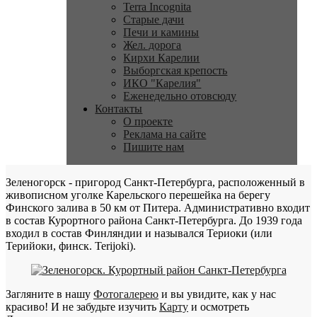
Terra Incognita
Старые дачи
Печи и камины
Жел. дорога
Кирхи Карелии
Выборгская крепость
ИКО "Карелия"
Еженедельно отовсюду
Контакты
О проекте
Реклама на сайте
Пишите нам
Зеленогорск - пригород Санкт-Петербурга, расположенный в
живописном уголке Карельского перешейка на берегу
Финского залива в 50 км от Питера. Административно входит
в состав Курортного района Санкт-Петербурга. До 1939 года
входил в состав Финляндии и назывался Териоки (или
Терийоки, финск. Terijoki).
Загляните в нашу
Фотогалерею
и вы увидите, как у нас
красиво! И не забудьте изучить
Карту
и осмотреть