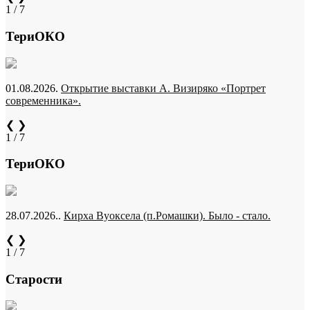
1 / 7
ТериОКО
01.08.2026.
Открытие выставки А. Визиряко «Портрет
современника».
❮
❯
1 / 7
ТериОКО
28.07.2026..
Кирха Вуоксела (п.Ромашки). Было - стало.
❮
❯
1 / 7
Старости