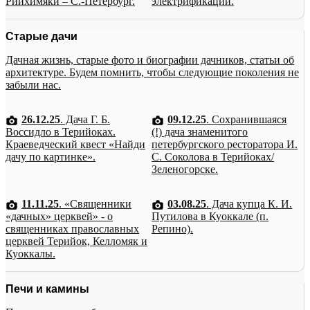
Рийхимяки – С.-Петербург.
электрификации.
Старые дачи
Дачная жизнь, старые фото и биографии дачников, статьи об
архитектуре. Будем помнить, чтобы следующие поколения не
забыли нас.
26.12.25
. Дача Г. Б.
09.12.25
. Сохранившаяся
Воссидло в Терийоках.
(!) дача знаменитого
Краеведческий квест «Найди
петербургского ресторатора И.
дачу по картинке».
С. Соколова в Терийоках/
Зеленогорске.
11.11.25
. «Священники
03.08.25
. Дача купца К. И.
«дачных» церквей» - о
Путилова в Куоккале (п.
священниках православных
Репино).
церквей Терийок, Келломяк и
Куоккалы.
Печи и камины