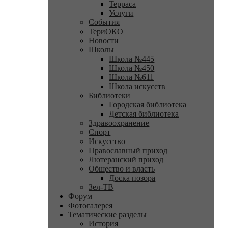
Терраса
Услуги
События
ТериОКО
Новости
Школы
Школа №445
Школа №450
Школа №611
Школа искусств
Библиотеки
Городская библиотека
Детская библиотека
Здравоохранение
Спорт
Искусство
Православный приход
Лютеранский приход
Общество и власть
Доска позора
Зел-ТВ
Форум
Фотогалерея
Тематические разделы
История