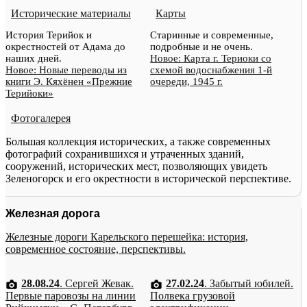
Исторические материалы
Карты
История Терийок и
Старинные и современные,
окрестностей от Адама до
подробные и не очень.
наших дней.
Новое: Карта г. Териоки со
Новое: Новые переводы из
схемой водоснабжения 1-й
книги Э. Кяхёнен «Прежние
очереди, 1945 г.
Терийоки»
Фотогалерея
Большая коллекция исторических, а также современных
фотографий сохранившихся и утраченных зданий,
сооружений, исторических мест, позволяющих увидеть
Зеленогорск и его окрестности в исторической перспективе.
Железная дорога
Железные дороги Карельского перешейка: история,
современное состояние, перспективы.
28.08.24
. Сергей Жевак.
27.02.24
. Забытый юбилей.
Первые паровозы на линии
Полвека грузовой