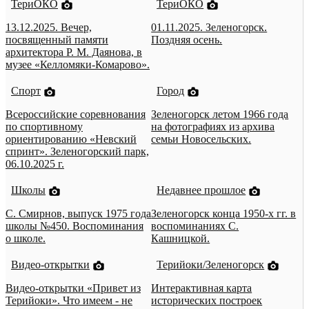
ТериОКО
ТериОКО
13.12.2025. Вечер,
01.11.2025. Зеленогорск.
посвященный памяти
Поздняя осень.
архитектора Р. М. Даянова, в
музее «Келломяки-Комарово».
Спорт
Город
Всероссийские соревнования
Зеленогорск летом 1966 года
по спортивному
на фотографиях из архива
ориентированию «Невский
семьи Новосельских.
спринт». Зеленогорский парк,
06.10.2025 г.
Школы
Недавнее прошлое
С. Смирнов, выпуск 1975 года
Зеленогорск конца 1950-х гг. в
школы №450. Воспоминания
воспоминаниях С.
о школе.
Кашницкой.
Видео-открытки
Терийоки/Зеленогорск
Видео-открытки «Привет из
Интерактивная карта
Терийоки». Что имеем - не
исторических построек