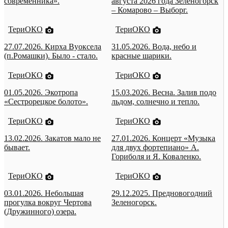
современника».
августа 2026 года Зеленогорск
– Комарово – Выборг.
ТериОКО
ТериОКО
27.07.2026. Кирха Вуоксела
31.05.2026. Вода, небо и
(п.Ромашки). Было - стало.
красные шарики.
ТериОКО
ТериОКО
01.05.2026. Экотропа
15.03.2026. Весна. Залив подо
«Сестрорецкое болото».
льдом, солнечно и тепло.
ТериОКО
ТериОКО
13.02.2026. Закатов мало не
27.01.2026. Концерт «Музыка
бывает.
для двух фортепиано» А.
Гориболя и Я. Коваленко.
ТериОКО
ТериОКО
03.01.2026. Небольшая
29.12.2025. Предновогодний
прогулка вокруг Чертова
Зеленогорск.
(Дружинного) озера.