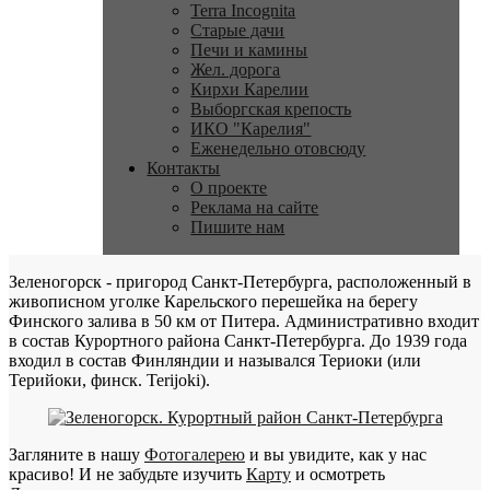
Terra Incognita
Старые дачи
Печи и камины
Жел. дорога
Кирхи Карелии
Выборгская крепость
ИКО "Карелия"
Еженедельно отовсюду
Контакты
О проекте
Реклама на сайте
Пишите нам
Зеленогорск - пригород Санкт-Петербурга, расположенный в
живописном уголке Карельского перешейка на берегу
Финского залива в 50 км от Питера. Административно входит
в состав Курортного района Санкт-Петербурга. До 1939 года
входил в состав Финляндии и назывался Териоки (или
Терийоки, финск. Terijoki).
Загляните в нашу
Фотогалерею
и вы увидите, как у нас
красиво! И не забудьте изучить
Карту
и осмотреть