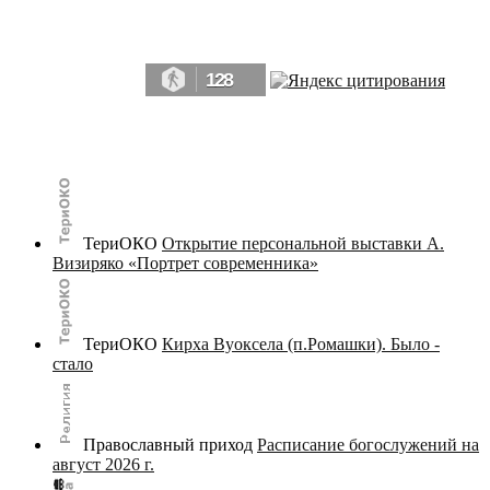
Да, мы память человечества, и поэтому мы в конце концов непременно
победим.» ― Рэй Брэдбери, 451° по Фаренгейту
128
© terijoki.spb.ru | terijoki.org 2000-2026 Использование материалов сайта в коммерческих целях без
письменного разрешения
администрации сайта
не допускается.
ТериОКО
Открытие персональной выставки А.
Визиряко «Портрет современника»
ТериОКО
Кирха Вуоксела (п.Ромашки). Было -
стало
Православный приход
Расписание богослужений на
август 2026 г.