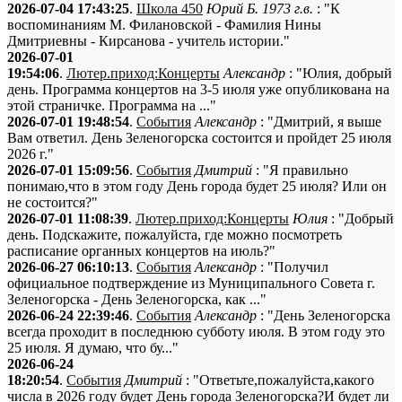
2026-07-04 17:43:25
.
Школа 450
Юрий Б. 1973 г.в.
: "К
воспоминаниям М. Филановской - Фамилия Нины
Дмитриевны - Кирсанова - учитель истории."
2026-07-01
19:54:06
.
Лютер.приход:Концерты
Александр
: "Юлия, добрый
день. Программа концертов на 3-5 июля уже опубликована на
этой страничке. Программа на ..."
2026-07-01 19:48:54
.
События
Александр
: "Дмитрий, я выше
Вам ответил. День Зеленогорска состоится и пройдет 25 июля
2026 г."
2026-07-01 15:09:56
.
События
Дмитрий
: "Я правильно
понимаю,что в этом году День города будет 25 июля? Или он
не состоится?"
2026-07-01 11:08:39
.
Лютер.приход:Концерты
Юлия
: "Добрый
день. Подскажите, пожалуйста, где можно посмотреть
расписание органных концертов на июль?"
2026-06-27 06:10:13
.
События
Александр
: "Получил
официальное подтверждение из Муниципального Совета г.
Зеленогорска - День Зеленогорска, как ..."
2026-06-24 22:39:46
.
События
Александр
: "День Зеленогорска
всегда проходит в последнюю субботу июля. В этом году это
25 июля. Я думаю, что бу..."
2026-06-24
18:20:54
.
События
Дмитрий
: "Ответьте,пожалуйста,какого
числа в 2026 году будет День города Зеленогорска?И будет ли