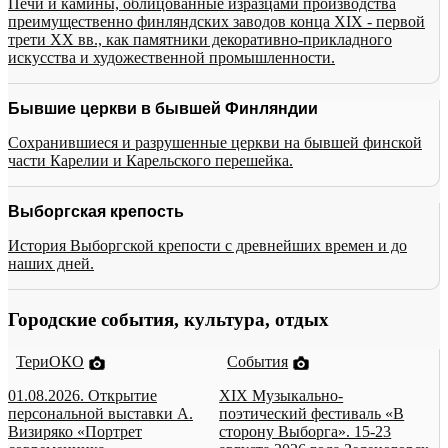
Печи и камины, облицованные изразцами производства
преимущественно финляндских заводов конца XIX - первой
трети XX вв., как памятники декоративно-прикладного
искусства и художественной промышленности.
Бывшие церкви в бывшей Финляндии
Сохранившиеся и разрушенные церкви на бывшей финской
части Карелии и Карельского перешейка.
Выборгская крепость
История Выборгской крепости с древнейших времен и до
наших дней.
Городские события, культура, отдых
ТериОКО
События
01.08.2026. Открытие
XIX Музыкально-
персональной выставки А.
поэтический фестиваль «В
Визиряко «Портрет
сторону Выборга». 15-23