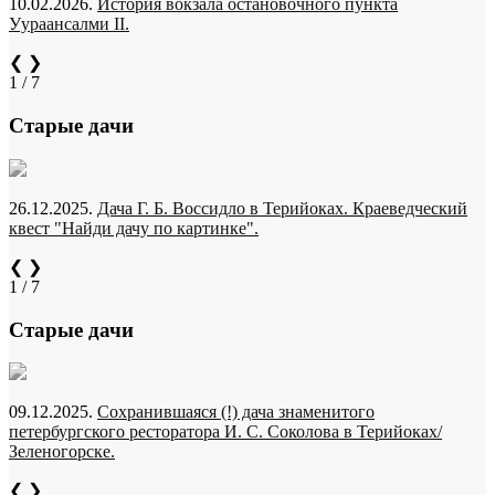
10.02.2026.
История вокзала остановочного пункта
Уураансалми II.
❮
❯
1 / 7
Старые дачи
26.12.2025.
Дача Г. Б. Воссидло в Терийоках. Краеведческий
квест "Найди дачу по картинке".
❮
❯
1 / 7
Старые дачи
09.12.2025.
Сохранившаяся (!) дача знаменитого
петербургского ресторатора И. С. Соколова в Терийоках/
Зеленогорске.
❮
❯