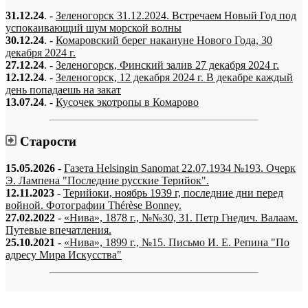
31.12.24
. -
Зеленогорск 31.12.2024. Встречаем Новый Год под
успокаивающий шум морской волны
30.12.24
. -
Комаровский берег накануне Нового Года, 30
декабря 2024 г.
27.12.24
. -
Зеленогорск, Финский залив 27 декабря 2024 г.
12.12.24
. -
Зеленогорск, 12 декабря 2024 г. В декабре каждый
день попадаешь на закат
13.07.24
. -
Кусочек экотропы в Комарово
Старости
15.05.2026
-
Газета Helsingin Sanomat 22.07.1934 №193. Очерк
Э. Лампена "Последние русские Терийок".
12.11.2023
-
Терийоки, ноябрь 1939 г, последние дни перед
войной. Фотографии Thérèse Bonney.
27.02.2022
-
«Нива», 1878 г., №№30, 31. Петр Гнедич. Валаам.
Путевые впечатления.
25.10.2021
-
«Нива», 1899 г., №15. Письмо И. Е. Репина "По
адресу Мира Искусства"
«…когда они спросят нас, что мы делаем, мы ответим: мы вспоминаем.