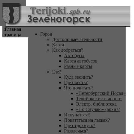
::Главная
Город
страница
Достопримечательности
Карта
Как добраться?
Автобусы
Карта автобусов
Разные карты
Где?
Куда звонить?
Где поесть?
Что почитать?
«Петербургский Посад»
Терийокские старости
Электр. библиотека
«По Случаю» (архив)
Искупаться?
Покататься на лыжах?
Где отдохнуть?
Развлечься?