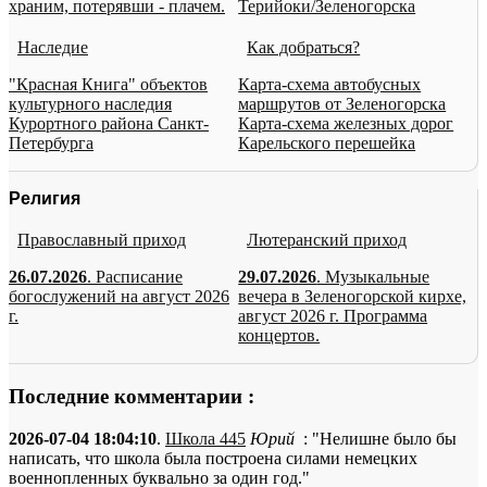
храним, потерявши - плачем.
Терийоки/Зеленогорска
Наследие
Как добраться?
"Красная Книга" объектов
Карта-схема автобусных
культурного наследия
маршрутов от Зеленогорска
Курортного района Санкт-
Карта-схема железных дорог
Петербурга
Карельского перешейка
Религия
Православный приход
Лютеранский приход
26.07.2026
. Расписание
29.07.2026
. Музыкальные
богослужений на август 2026
вечера в Зеленогорской кирхе,
г.
август 2026 г. Программа
концертов.
Последние комментарии :
2026-07-04 18:04:10
.
Школа 445
Юрий
: "Нелишне было бы
написать, что школа была построена силами немецких
военнопленных буквально за один год."