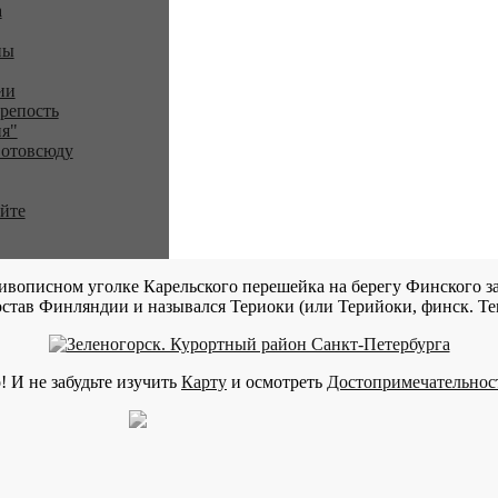
a
ны
ии
репость
я"
 отовсюду
айте
ивописном уголке Карельского перешейка на берегу Финского за
став Финляндии и назывался Териоки (или Терийоки, финск. Teri
! И не забудьте изучить
Карту
и осмотреть
Достопримечательнос