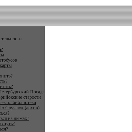
ательности
я?
сы
втобусов
 карты
онить?
сть?
итать?
Петербургский Посад»
ерийокские старости
лектр. библиотека
По Случаю» (архив)
ться?
ься на лыжах?
охнуть?
ься?