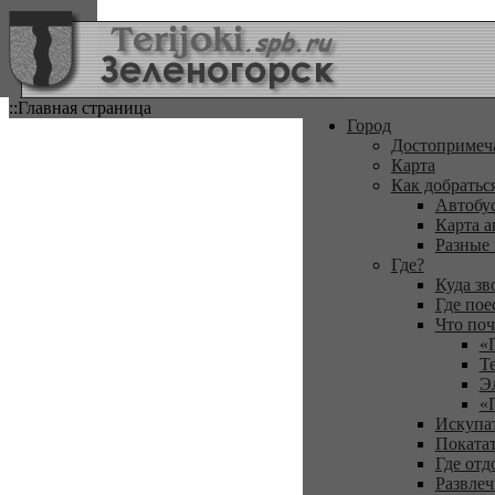
::Главная страница
Город
Достопримеч
Карта
Как добратьс
Автобу
Карта а
Разные
Где?
Куда зв
Где пое
Что поч
«
Т
Э
«
Искупа
Покатат
Где отд
Развлеч