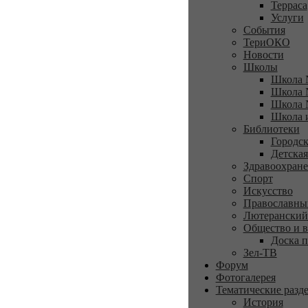
Терраса
Услуги
События
ТериОКО
Новости
Школы
Школа 
Школа 
Школа 
Школа 
Библиотеки
Городск
Детская
Здравоохран
Спорт
Искусство
Православны
Лютеранский
Общество и в
Доска п
Зел-ТВ
Форум
Фотогалерея
Тематические разд
История