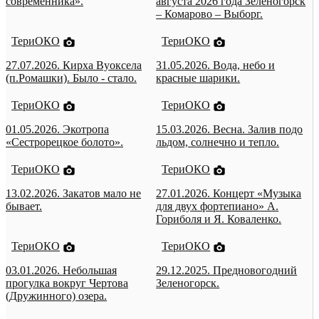
современника».
августа 2026 года Зеленогорск
– Комарово – Выборг.
ТериОКО
ТериОКО
27.07.2026. Кирха Вуоксела
31.05.2026. Вода, небо и
(п.Ромашки). Было - стало.
красные шарики.
ТериОКО
ТериОКО
01.05.2026. Экотропа
15.03.2026. Весна. Залив подо
«Сестрорецкое болото».
льдом, солнечно и тепло.
ТериОКО
ТериОКО
13.02.2026. Закатов мало не
27.01.2026. Концерт «Музыка
бывает.
для двух фортепиано» А.
Гориболя и Я. Коваленко.
ТериОКО
ТериОКО
03.01.2026. Небольшая
29.12.2025. Предновогодний
прогулка вокруг Чертова
Зеленогорск.
(Дружинного) озера.