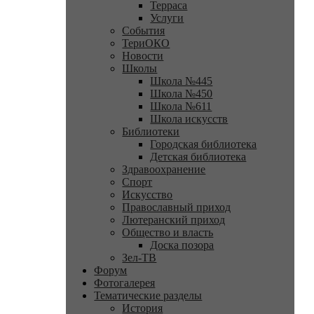
Терраса
Услуги
События
ТериОКО
Новости
Школы
Школа №445
Школа №450
Школа №611
Школа искусств
Библиотеки
Городская библиотека
Детская библиотека
Здравоохранение
Спорт
Искусство
Православный приход
Лютеранский приход
Общество и власть
Доска позора
Зел-ТВ
Форум
Фотогалерея
Тематические разделы
История