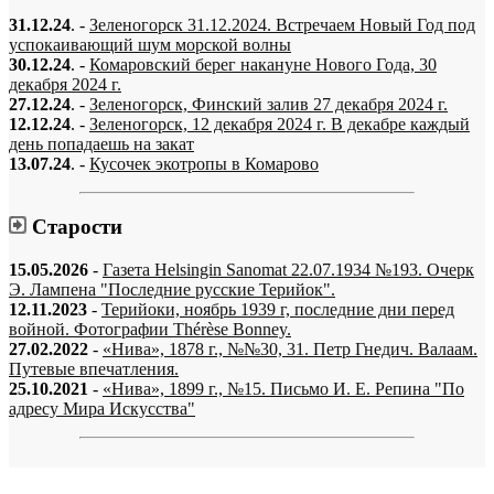
31.12.24
. -
Зеленогорск 31.12.2024. Встречаем Новый Год под
успокаивающий шум морской волны
30.12.24
. -
Комаровский берег накануне Нового Года, 30
декабря 2024 г.
27.12.24
. -
Зеленогорск, Финский залив 27 декабря 2024 г.
12.12.24
. -
Зеленогорск, 12 декабря 2024 г. В декабре каждый
день попадаешь на закат
13.07.24
. -
Кусочек экотропы в Комарово
Старости
15.05.2026
-
Газета Helsingin Sanomat 22.07.1934 №193. Очерк
Э. Лампена "Последние русские Терийок".
12.11.2023
-
Терийоки, ноябрь 1939 г, последние дни перед
войной. Фотографии Thérèse Bonney.
27.02.2022
-
«Нива», 1878 г., №№30, 31. Петр Гнедич. Валаам.
Путевые впечатления.
25.10.2021
-
«Нива», 1899 г., №15. Письмо И. Е. Репина "По
адресу Мира Искусства"
«…когда они спросят нас, что мы делаем, мы ответим: мы вспоминаем.