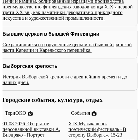
Печи и камины, облицованные изразцами производства
преимущественно финляндских заводов конца XIX - первой
трети XX вв., как памятники декоративно-прикладного
искусства и художественной промышленности.
Бывшие церкви в бывшей Финляндии
Сохранившиеся и разрушенные церкви на бывшей финской
части Карелии и Карельского перешейка.
Выборгская крепость
История Выборгской крепости с древнейших времен и до
наших дней.
Городские события, культура, отдых
ТериОКО
События
01.08.2026. Открытие
XIX Музыкально-
персональной выставки А.
поэтический фестиваль «В
Визиряко «Портрет
сторону Выборга». 15-23