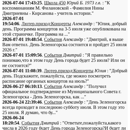
2026-07-04 17:43:25
.
Школа 450
Юрий Б. 1973 г.в.
: "К
воспоминаниям М. Филановской - Фамилия Нины
Дмитриевны - Кирсанова - учитель истории."
2026-07-01
19:54:06
.
Лютер.приход:Концерты
Александр
: "Юлия, добрый
день. Программа концертов на 3-5 июля уже опубликована на
этой страничке. Программа на ..."
2026-07-01 19:48:54
.
События
Александр
: "Дмитрий, я выше
Вам ответил. День Зеленогорска состоится и пройдет 25 июля
2026 г."
2026-07-01 15:09:56
.
События
Дмитрий
: "Я правильно
понимаю,что в этом году День города будет 25 июля? Или он
не состоится?"
2026-07-01 11:08:39
.
Лютер.приход:Концерты
Юлия
: "Добрый
день. Подскажите, пожалуйста, где можно посмотреть
расписание органных концертов на июль?"
2026-06-27 06:10:13
.
События
Александр
: "Получил
официальное подтверждение из Муниципального Совета г.
Зеленогорска - День Зеленогорска, как ..."
2026-06-24 22:39:46
.
События
Александр
: "День Зеленогорска
всегда проходит в последнюю субботу июля. В этом году это
25 июля. Я думаю, что бу..."
2026-06-24
18:20:54
.
События
Дмитрий
: "Ответьте,пожалуйста,какого
числа в 2026 году будет День города Зеленогорска?И будет ли