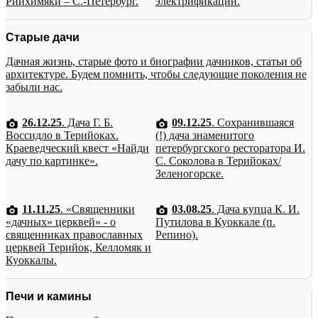
Рийхимяки – С.-Петербург.
электрификации.
Старые дачи
Дачная жизнь, старые фото и биографии дачников, статьи об
архитектуре. Будем помнить, чтобы следующие поколения не
забыли нас.
26.12.25
. Дача Г. Б.
09.12.25
. Сохранившаяся
Воссидло в Терийоках.
(!) дача знаменитого
Краеведческий квест «Найди
петербургского ресторатора И.
дачу по картинке».
С. Соколова в Терийоках/
Зеленогорске.
11.11.25
. «Священники
03.08.25
. Дача купца К. И.
«дачных» церквей» - о
Путилова в Куоккале (п.
священниках православных
Репино).
церквей Терийок, Келломяк и
Куоккалы.
Печи и камины