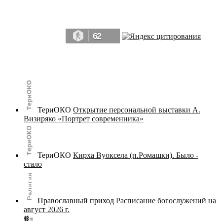
Да, мы память человечества, и поэтому мы в конце концов непременно
победим.» ― Рэй Брэдбери, 451° по Фаренгейту
62
© terijoki.spb.ru | terijoki.org 2000-2026 Использование материалов сайта в коммерческих целях без
письменного разрешения
администрации сайта
не допускается.
ТериОКО
Открытие персональной выставки А.
Визиряко «Портрет современника»
ТериОКО
Кирха Вуоксела (п.Ромашки). Было -
стало
Православный приход
Расписание богослужений на
август 2026 г.