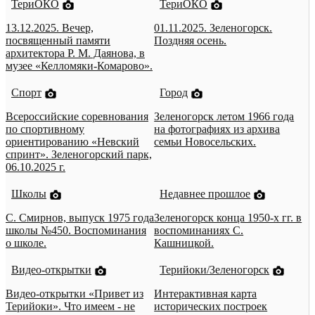
ТериОКО
ТериОКО
13.12.2025. Вечер,
01.11.2025. Зеленогорск.
посвященный памяти
Поздняя осень.
архитектора Р. М. Даянова, в
музее «Келломяки-Комарово».
Спорт
Город
Всероссийские соревнования
Зеленогорск летом 1966 года
по спортивному
на фотографиях из архива
ориентированию «Невский
семьи Новосельских.
спринт». Зеленогорский парк,
06.10.2025 г.
Школы
Недавнее прошлое
С. Смирнов, выпуск 1975 года
Зеленогорск конца 1950-х гг. в
школы №450. Воспоминания
воспоминаниях С.
о школе.
Кашницкой.
Видео-открытки
Терийоки/Зеленогорск
Видео-открытки «Привет из
Интерактивная карта
Терийоки». Что имеем - не
исторических построек