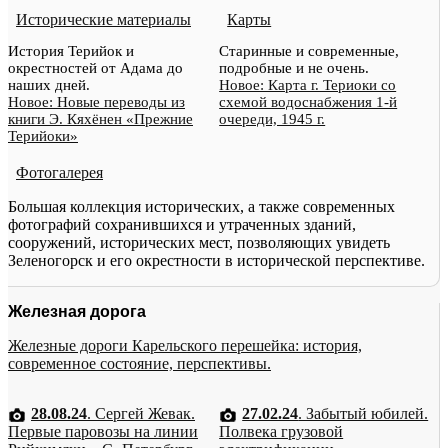
Исторические материалы
Карты
История Терийок и
Старинные и современные,
окрестностей от Адама до
подробные и не очень.
наших дней.
Новое: Карта г. Териоки со
Новое: Новые переводы из
схемой водоснабжения 1-й
книги Э. Кяхёнен «Прежние
очереди, 1945 г.
Терийоки»
Фотогалерея
Большая коллекция исторических, а также современных
фотографий сохранившихся и утраченных зданий,
сооружений, исторических мест, позволяющих увидеть
Зеленогорск и его окрестности в исторической перспективе.
Железная дорога
Железные дороги Карельского перешейка: история,
современное состояние, перспективы.
28.08.24
. Сергей Жевак.
27.02.24
. Забытый юбилей.
Первые паровозы на линии
Полвека грузовой