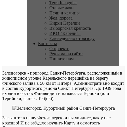
Terra Incognita
Старые дачи
Печи и камины
Жел. дорога
Кирхи Карелии
Выборгская крепость
ИКО "Карелия"
Еженедельно отовсюду
Контакты
О проекте
Реклама на сайте
Пишите нам
Зеленогорск - пригород Санкт-Петербурга, расположенный в
живописном уголке Карельского перешейка на берегу
Финского залива в 50 км от Питера. Административно входит
в состав Курортного района Санкт-Петербурга. До 1939 года
входил в состав Финляндии и назывался Териоки (или
Терийоки, финск. Terijoki).
Загляните в нашу
Фотогалерею
и вы увидите, как у нас
красиво! И не забудьте изучить
Карту
и осмотреть