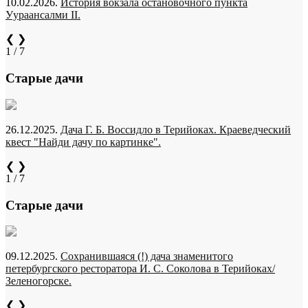
10.02.2026.
История вокзала остановочного пункта
Уураансалми II.
❮
❯
1 / 7
Старые дачи
26.12.2025.
Дача Г. Б. Воссидло в Терийоках. Краеведческий
квест "Найди дачу по картинке".
❮
❯
1 / 7
Старые дачи
09.12.2025.
Сохранившаяся (!) дача знаменитого
петербургского ресторатора И. С. Соколова в Терийоках/
Зеленогорске.
❮
❯