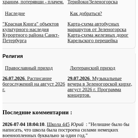
храним, потерявши - плачем.
Терийоки/Зеленогорска
Наследие
Как добраться?
"Красная Книга" объектов
Карта-схема автобусных
культурного наследия
маршрутов от Зеленогорска
Курортного района Санкт-
Карта-схема железных дорог
Петербурга
Карельского перешейка
Религия
Православный приход
Лютеранский приход
26.07.2026
. Расписание
29.07.2026
. Музыкальные
богослужений на август 2026
вечера в Зеленогорской кирхе,
г.
август 2026 г. Программа
концертов.
Последние комментарии :
2026-07-04 18:04:10
.
Школа 445
Юрий
: "Нелишне было бы
написать, что школа была построена силами немецких
военнопленных буквально за один год."