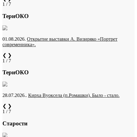
1 / 7
ТериОКО
01.08.2026.
Открытие выставки А. Визиряко «Портрет
современника».
❮
❯
1 / 7
ТериОКО
28.07.2026..
Кирха Вуоксела (п.Ромашки). Было - стало.
❮
❯
1 / 7
Старости