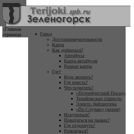
::Главная
Город
страница
Достопримечательности
Карта
Как добраться?
Автобусы
Карта автобусов
Разные карты
Где?
Куда звонить?
Где поесть?
Что почитать?
«Петербургский Посад»
Терийокские старости
Электр. библиотека
«По Случаю» (архив)
Искупаться?
Покататься на лыжах?
Где отдохнуть?
Развлечься?