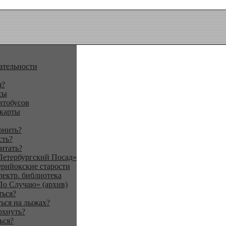
ательности
я?
сы
втобусов
 карты
онить?
сть?
итать?
Петербургский Посад»
ерийокские старости
лектр. библиотека
По Случаю» (архив)
ться?
ься на лыжах?
охнуть?
ься?