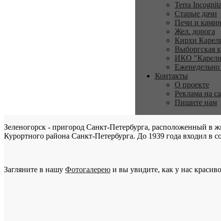
Terra Incognit
Старые дачи
Печи и ками
Жел. дорога
Кирхи Карел
Выборгская к
ИКО "Карели
Еженедельно
Контакты
О проекте
Реклама на с
Пишите нам
Зеленогорск - пригород Санкт-Петербурга, расположенный в ж
Курортного района Санкт-Петербурга. До 1939 года входил в со
Загляните в нашу
Фотогалерею
и вы увидите, как у нас красиво