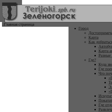
::Главная страница
Город
Достопримеч
Карта
Как добратьс
Автобу
Карта а
Разные
Где?
Куда зв
Где пое
Что поч
«
Т
Э
«
Искупа
Покатат
Где отд
Развлеч