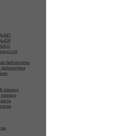
№445
№450
№611
искусств
ая библиотека
 библиотека
ение
й приход
 приход
ласть
озора
елы