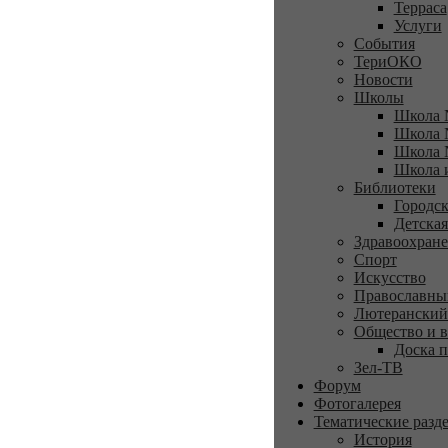
Терраса
Услуги
События
ТериОКО
Новости
Школы
Школа 
Школа 
Школа 
Школа 
Библиотеки
Городск
Детская
Здравоохран
Спорт
Искусство
Православны
Лютеранский
Общество и в
Доска п
Зел-ТВ
Форум
Фотогалерея
Тематические разд
История