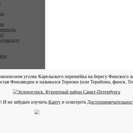
a
ны
ии
репость
я"
 отовсюду
айте
ивописном уголке Карельского перешейка на берегу Финского за
став Финляндии и назывался Териоки (или Терийоки, финск. Teri
! И не забудьте изучить
Карту
и осмотреть
Достопримечательнос