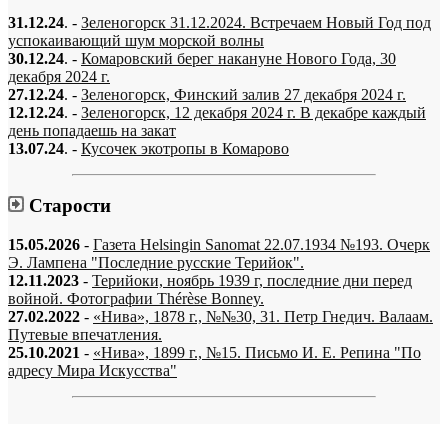
31.12.24
. -
Зеленогорск 31.12.2024. Встречаем Новый Год под
успокаивающий шум морской волны
30.12.24
. -
Комаровский берег накануне Нового Года, 30
декабря 2024 г.
27.12.24
. -
Зеленогорск, Финский залив 27 декабря 2024 г.
12.12.24
. -
Зеленогорск, 12 декабря 2024 г. В декабре каждый
день попадаешь на закат
13.07.24
. -
Кусочек экотропы в Комарово
Старости
15.05.2026
-
Газета Helsingin Sanomat 22.07.1934 №193. Очерк
Э. Лампена "Последние русские Терийок".
12.11.2023
-
Терийоки, ноябрь 1939 г, последние дни перед
войной. Фотографии Thérèse Bonney.
27.02.2022
-
«Нива», 1878 г., №№30, 31. Петр Гнедич. Валаам.
Путевые впечатления.
25.10.2021
-
«Нива», 1899 г., №15. Письмо И. Е. Репина "По
адресу Мира Искусства"
«…когда они спросят нас, что мы делаем, мы ответим: мы вспоминаем.