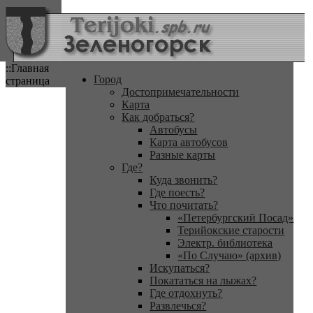
::Главная
Город
страница
Достопримечательности
Карта
Как добраться?
Автобусы
Карта автобусов
Разные карты
Где?
Куда звонить?
Где поесть?
Что почитать?
«Петербургский Посад»
Терийокские старости
Электр. библиотека
«По Случаю» (архив)
Искупаться?
Покататься на лыжах?
Где отдохнуть?
Развлечься?