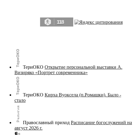
Да, мы память человечества, и поэтому мы в конце концов непременно
победим.» ― Рэй Брэдбери, 451° по Фаренгейту
118
© terijoki.spb.ru | terijoki.org 2000-2026 Использование материалов сайта в коммерческих целях без
письменного разрешения
администрации сайта
не допускается.
ТериОКО
Открытие персональной выставки А.
Визиряко «Портрет современника»
ТериОКО
Кирха Вуоксела (п.Ромашки). Было -
стало
Православный приход
Расписание богослужений на
август 2026 г.