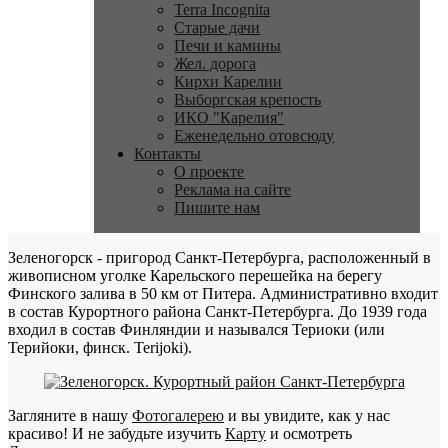
Terra Incognita
Старые дачи
Печи и камины
Жел. дорога
Кирхи Карелии
Выборгская крепость
ИКО "Карелия"
Еженедельно отовсюду
Контакты
О проекте
Реклама на сайте
Пишите нам
Зеленогорск - пригород Санкт-Петербурга, расположенный в
живописном уголке Карельского перешейка на берегу
Финского залива в 50 км от Питера. Административно входит
в состав Курортного района Санкт-Петербурга. До 1939 года
входил в состав Финляндии и назывался Териоки (или
Терийоки, финск. Terijoki).
Загляните в нашу
Фотогалерею
и вы увидите, как у нас
красиво! И не забудьте изучить
Карту
и осмотреть