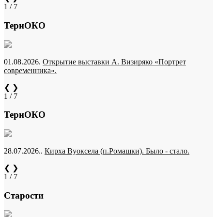
1 / 7
ТериОКО
01.08.2026.
Открытие выставки А. Визиряко «Портрет
современника».
❮
❯
1 / 7
ТериОКО
28.07.2026..
Кирха Вуоксела (п.Ромашки). Было - стало.
❮
❯
1 / 7
Старости