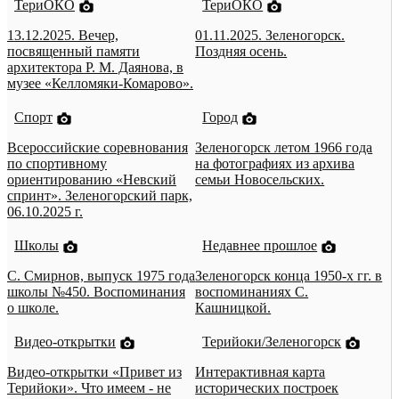
ТериОКО
ТериОКО
13.12.2025. Вечер,
01.11.2025. Зеленогорск.
посвященный памяти
Поздняя осень.
архитектора Р. М. Даянова, в
музее «Келломяки-Комарово».
Спорт
Город
Всероссийские соревнования
Зеленогорск летом 1966 года
по спортивному
на фотографиях из архива
ориентированию «Невский
семьи Новосельских.
спринт». Зеленогорский парк,
06.10.2025 г.
Школы
Недавнее прошлое
С. Смирнов, выпуск 1975 года
Зеленогорск конца 1950-х гг. в
школы №450. Воспоминания
воспоминаниях С.
о школе.
Кашницкой.
Видео-открытки
Терийоки/Зеленогорск
Видео-открытки «Привет из
Интерактивная карта
Терийоки». Что имеем - не
исторических построек