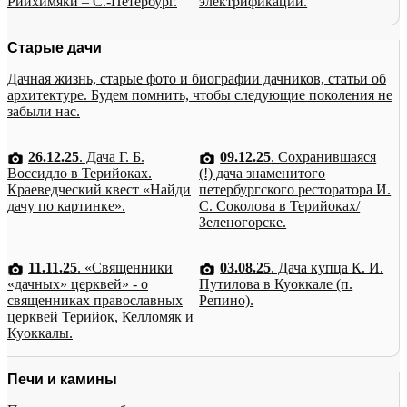
Рийхимяки – С.-Петербург.
электрификации.
Старые дачи
Дачная жизнь, старые фото и биографии дачников, статьи об
архитектуре. Будем помнить, чтобы следующие поколения не
забыли нас.
26.12.25
. Дача Г. Б.
09.12.25
. Сохранившаяся
Воссидло в Терийоках.
(!) дача знаменитого
Краеведческий квест «Найди
петербургского ресторатора И.
дачу по картинке».
С. Соколова в Терийоках/
Зеленогорске.
11.11.25
. «Священники
03.08.25
. Дача купца К. И.
«дачных» церквей» - о
Путилова в Куоккале (п.
священниках православных
Репино).
церквей Терийок, Келломяк и
Куоккалы.
Печи и камины