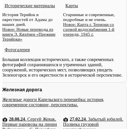
Исторические материалы
Карты
История Терийок и
Старинные и современные,
окрестностей от Адама до
подробные и не очень.
наших дней.
Новое: Карта г. Териоки со
Новое: Новые переводы из
схемой водоснабжения 1-й
книги Э. Кяхёнен «Прежние
очереди, 1945 г.
Терийоки»
Фотогалерея
Большая коллекция исторических, а также современных
фотографий сохранившихся и утраченных зданий,
сооружений, исторических мест, позволяющих увидеть
Зеленогорск и его окрестности в исторической перспективе.
Железная дорога
Железные дороги Карельского перешейка: история,
современное состояние, перспективы.
28.08.24
. Сергей Жевак.
27.02.24
. Забытый юбилей.
Первые паровозы на линии
Полвека грузовой