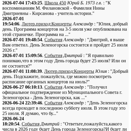
2026-07-04 17:43:25
.
Школа 450
Юрий Б. 1973 г.в.
: "К
воспоминаниям М. Филановской - Фамилия Нины
Дмитриевны - Кирсанова - учитель истории."
2026-07-01
19:54:06
.
Лютер.приход:Концерты
Александр
: "Юлия, добрый
день. Программа концертов на 3-5 июля уже опубликована на
этой страничке. Программа на ..."
2026-07-01 19:48:54
.
События
Александр
: "Дмитрий, я выше
Вам ответил. День Зеленогорска состоится и пройдет 25 июля
2026 г."
2026-07-01 15:09:56
.
События
Дмитрий
: "Я правильно
понимаю,что в этом году День города будет 25 июля? Или он
не состоится?"
2026-07-01 11:08:39
.
Лютер.приход:Концерты
Юлия
: "Добрый
день. Подскажите, пожалуйста, где можно посмотреть
расписание органных концертов на июль?"
2026-06-27 06:10:13
.
События
Александр
: "Получил
официальное подтверждение из Муниципального Совета г.
Зеленогорска - День Зеленогорска, как ..."
2026-06-24 22:39:46
.
События
Александр
: "День Зеленогорска
всегда проходит в последнюю субботу июля. В этом году это
25 июля. Я думаю, что бу..."
2026-06-24
18:20:54
.
События
Дмитрий
: "Ответьте,пожалуйста,какого
числа в 2026 году будет День города Зеленогорска?И будет ли