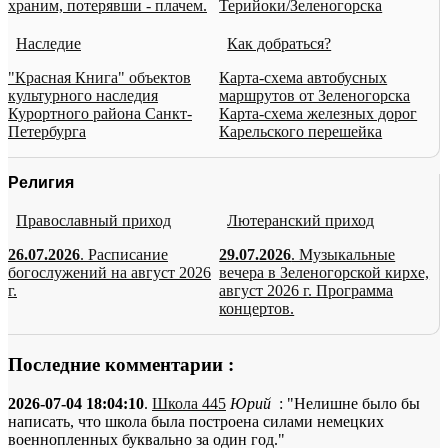
храним, потерявши - плачем.
Терийоки/Зеленогорска
Наследие
Как добраться?
"Красная Книга" объектов
Карта-схема автобусных
культурного наследия
маршрутов от Зеленогорска
Курортного района Санкт-
Карта-схема железных дорог
Петербурга
Карельского перешейка
Религия
Православный приход
Лютеранский приход
26.07.2026
. Расписание
29.07.2026
. Музыкальные
богослужений на август 2026
вечера в Зеленогорской кирхе,
г.
август 2026 г. Программа
концертов.
Последние комментарии :
2026-07-04 18:04:10
.
Школа 445
Юрий
: "Нелишне было бы
написать, что школа была построена силами немецких
военнопленных буквально за один год."