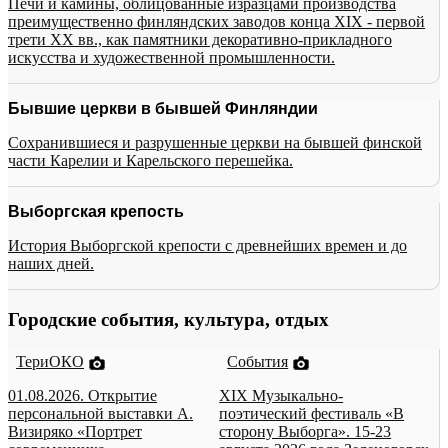
Печи и камины, облицованные изразцами производства
преимущественно финляндских заводов конца XIX - первой
трети XX вв., как памятники декоративно-прикладного
искусства и художественной промышленности.
Бывшие церкви в бывшей Финляндии
Сохранившиеся и разрушенные церкви на бывшей финской
части Карелии и Карельского перешейка.
Выборгская крепость
История Выборгской крепости с древнейших времен и до
наших дней.
Городские события, культура, отдых
ТериОКО
События
01.08.2026. Открытие
XIX Музыкально-
персональной выставки А.
поэтический фестиваль «В
Визиряко «Портрет
сторону Выборга». 15-23