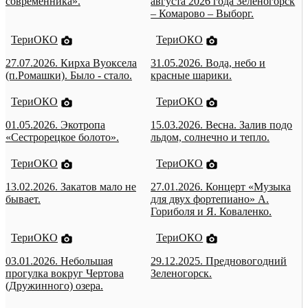
современника».
августа 2026 года Зеленогорск
– Комарово – Выборг.
ТериОКО
ТериОКО
27.07.2026. Кирха Вуоксела
31.05.2026. Вода, небо и
(п.Ромашки). Было - стало.
красные шарики.
ТериОКО
ТериОКО
01.05.2026. Экотропа
15.03.2026. Весна. Залив подо
«Сестрорецкое болото».
льдом, солнечно и тепло.
ТериОКО
ТериОКО
13.02.2026. Закатов мало не
27.01.2026. Концерт «Музыка
бывает.
для двух фортепиано» А.
Гориболя и Я. Коваленко.
ТериОКО
ТериОКО
03.01.2026. Небольшая
29.12.2025. Предновогодний
прогулка вокруг Чертова
Зеленогорск.
(Дружинного) озера.