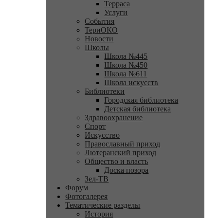
Терраса
Услуги
События
ТериОКО
Новости
Школы
Школа №445
Школа №450
Школа №611
Школа искусств
Библиотеки
Городская библиотека
Детская библиотека
Здравоохранение
Спорт
Искусство
Православный приход
Лютеранский приход
Общество и власть
Доска позора
Зел-ТВ
Форум
Фотогалерея
Тематические разделы
История