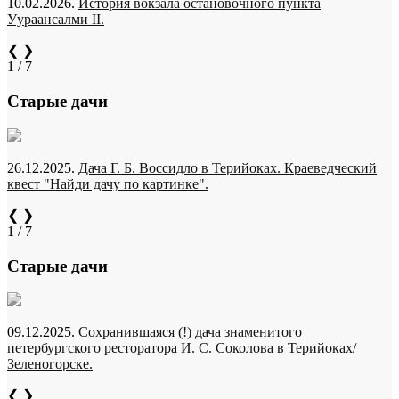
10.02.2026.
История вокзала остановочного пункта
Уураансалми II.
❮
❯
1 / 7
Старые дачи
26.12.2025.
Дача Г. Б. Воссидло в Терийоках. Краеведческий
квест "Найди дачу по картинке".
❮
❯
1 / 7
Старые дачи
09.12.2025.
Сохранившаяся (!) дача знаменитого
петербургского ресторатора И. С. Соколова в Терийоках/
Зеленогорске.
❮
❯