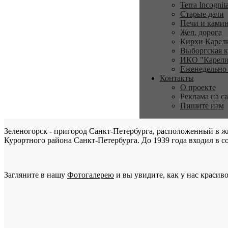
Terra Incognit
Старые дачи
Печи и ками
Жел. дорога
Кирхи Карел
Выборгская к
ИКО "Карели
Еженедельно
Контакты
О проекте
Реклама на с
Пишите нам
Зеленогорск - пригород Санкт-Петербурга, расположенный в ж
Курортного района Санкт-Петербурга. До 1939 года входил в со
Загляните в нашу
Фотогалерею
и вы увидите, как у нас красиво