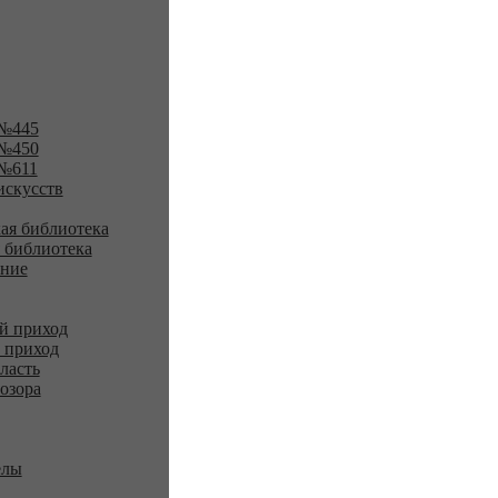
№445
№450
№611
искусств
ая библиотека
 библиотека
ение
й приход
 приход
ласть
озора
елы