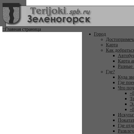
::Главная страница
Город
Достопримеч
Карта
Как добратьс
Автобу
Карта а
Разные
Где?
Куда зв
Где пое
Что поч
«
Т
Э
«
Искупа
Покатат
Где отд
Развлеч