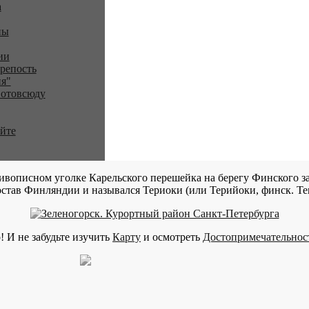
a
ны
ии
репость
я"
 отовсюду
айте
ивописном уголке Карельского перешейка на берегу Финского за
став Финляндии и назывался Териоки (или Терийоки, финск. Teri
! И не забудьте изучить
Карту
и осмотреть
Достопримечательнос