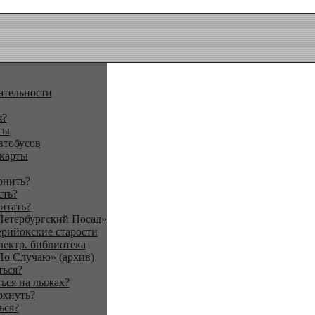
ательности
я?
сы
втобусов
 карты
онить?
сть?
итать?
Петербургский Посад»
ерийокские старости
лектр. библиотека
По Случаю» (архив)
ться?
ься на лыжах?
охнуть?
ься?