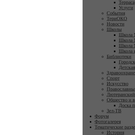
Терраса
Услуги
События
ТериОКО
Новости
Школы
Школа 
Школа 
Школа 
Школа 
Библиотеки
Городск
Детская
Здравоохран
Спорт
Искусство
Православны
Лютеранский
Общество и в
Доска п
Зел-ТВ
Форум
Фотогалерея
Тематические разд
История